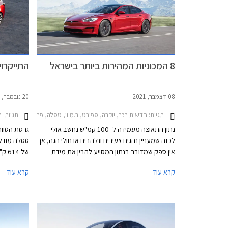
דלק, התנהל
והקפדה על 
8 המכוניות המהירות ביותר בישראל
התייקרוי
08 דצמבר, 2021
20 נובמבר, 2021
תגיות:
תגיות:
חדשות רכב, יוקרה, ספורט, ב.מ.וו, טסלה, פרארי, פורשה, ניסאן, טסלה מודל  2022-2024
רכ
נתון התאוצה מעמידה ל- 100 קמ"ש נחשב אולי
גרסת הטווח 
לכזה שמעניין נהגים צעירים ונלהבים או חולי הגה, אך
אין ספק שמדובר בנתון המסייע להבין את מידת
הזריזות של הרכב, החשובה כדי להשתלב בקלות
קרא עוד
קרא עוד
בקצב התנועה או להשלים בבטחה עקיפה. בימינו
כבר קשה למצוא רכבים שיעכבו את התנועה או
כאלה "שלא יעלו את הקסטל", אבל עדיין ישנם
דגמים הבולטים בזכות יכולת תאוצה מהירה במיוחד.
₪. נזכיר כ
ריכזנו עבורכם את רשימת הרכבים הסדרתיים