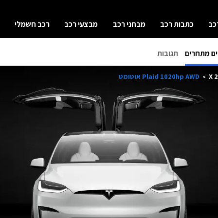
כב
כתבות רכב
מבחני רכב
מבצעי רכב
רכב חשמלי
ם מתחרים
תגובות
Plaid 1020hp AWD אוטומט