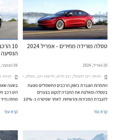
טסלה מורידה מחירים - אפריל 2024
10 הר
הנסיעה 
20 אפריל, 2024
06 נובמבר, 2023
תגיות:
רכב חשמלי, רכב חדש, חדשות רכב, טסלה, טסלה מודל X 2022-2024, טסלה מודל 3 2023-2026, טסלה מודל S 2022-2024, מחירון רכברכב חשמלי
תגיות:
רכב
התחרות הוגברת בשוק הרכבים החשמליים פוגעת
בשעה שאחד
בטסלה ומאלצת את החברה לנקוט בצעדים
הינו רכב ח
להגברת המכירות והרווחיות. לאחר שפיטרה כ- 10%
מחזה נדיר 
מעובדיה, מורידה היצרנית את מחירי הדגמים
נהגים רבי
קרא עוד
קרא עוד
בארה"ב וגם בישראל. טסלה מודל Y הפופולרית לא
חרדת הטווח
מוזלת הפעם אך שאר דגמי החברה מוזלים בכ-
עקב סוללה
9,700 ₪ עד כ- 13,600 ₪ ממחיר המחירון הקודם.
פנויה בדרך 
ניתן לתדלק