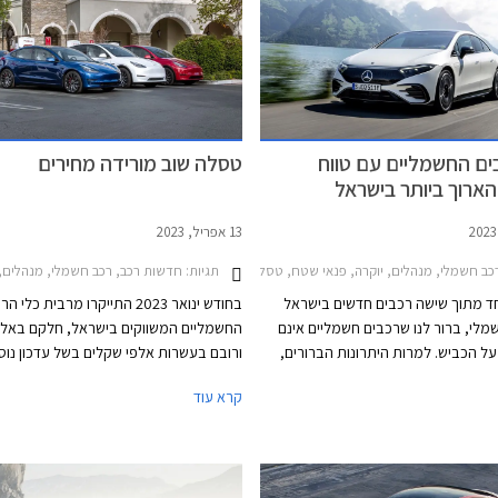
כבים החשמליים עם טווח
טסלה שוב מורידה מחירים
הארוך ביותר בישראל
13 אפריל, 2023
תגיות:
 חשמלי, מנהלים, יוקרה, פנאי שטח, טסלה, יונדאי, מרצדס, ניו, וולוו, ב.מ.וו, טסלה מודל X 2022-2024, ב.מ.וו iX 2022-2025, ב.מ.וו סדרה 7 2022-2026, וולוו EC40 2022-2026, טסלה מודל 3 2023-2026, טסלה מודל S 2022-2024, יונדאי איוניק 6 2023-2025, מרצדס EQE 2022-2026, מרצדס EQS 2021-2024, ניו ET5 2023-2026, ניו ET7 2023-2024רכב חשמלי
חדשות רכב, רכב חשמלי, מנהלים, פנאי שטח, יוקרה, טסלה, טסלה מודל 024
 מתוך שישה רכבים חדשים בישראל
בחודש ינואר 2023 התייקרו מרבית כלי ה
שמלי, ברור לנו שרכבים חשמליים אינם
החשמליים המשווקים בישראל, חלקם באלפ
על הכביש. למרות היתרונות הברורים,
ורובם בעשרות אלפי שקלים בשל עדכון נו
ם נמנעים ממעבר לרכב חשמלי עקב
והקטנת ההטבה לה זכאים כלי רכב חשמליי
קרא עוד
 בה קיים החשש שהרכב לא יגיע ליעדו
מודל 3 וטסלה מודל Y לעומת זאת הו
 חלשה ולא תימצא עמדת טעינה מהירה
אלפי שקלים, כחלק ממהלך עולמי של היצר
ליעד. בניגוד לרכבי בנזין ודיזל שאותם
האמריקאית, וזאת לאחר שבשנה וחצי מאז
 במהירות ובקלות לפי הצורך בכל תחנת
השיווק בישרא