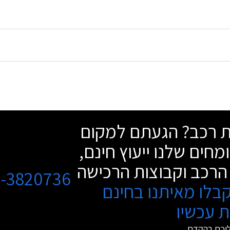
שת רכב? הגעתם למקום
מחים שלנו ייעוץ חינם,
הרכב וקבוצות הרכישה
3-3820736
בלו מאיתנו בחינם
 עכשיו
ליכם בהקדם