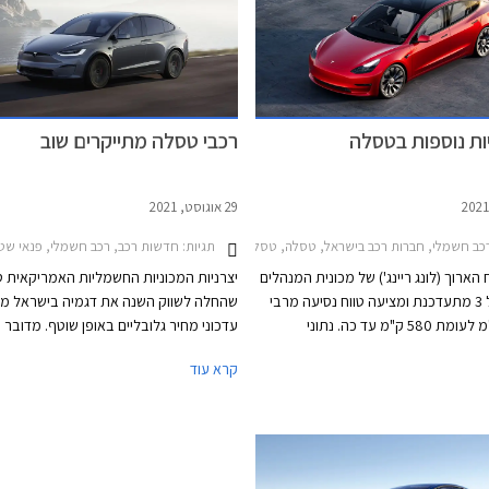
ות עם רכב חשמלי דורשת תכנון
60,000 ₪.
טעינת הסוללה.
ות נוספות בטסלה
רכבי טסלה מתייקרים שוב
29 אוגוסט, 2021
Xטסלה מודל S 2022-2024
ב חשמלי, חברות רכב בישראל, טסלה, טסלה מודל X 2022-2024, טסלה מודל 3 2021-2023, טסלה מודל S 2022-2024מחירון רכב
תגיות:
חדשות רכב, רכב חשמלי, פנאי שטח, יוקרה, טסלה, טס
הארוך (לונג ריינג') של מכונית המנהלים
יצרניות המכוניות החשמליות האמריקאית 
טסלה מודל 3 מתעדכנת ומציעה טווח נסיעה מרבי
שהחלה לשווק השנה את דגמיה בישראל מ
של 614 ק"מ לעומת 580 ק"מ עד כה. נתוני
עדכוני מחיר גלובליים באופן שוטף. מדובר 
הביצועים נותרו זהים עם תאוצה מעמידה ל- 100
המחיר החמישי המוכרז מאז החלה הפעילו
קרא עוד
קמ"ש תוך 4.4 שניות ומהירות מרבית של 233
בישראל, המגיע קצת יותר מחודש לאחר עד
קמ"ש. במסגרת העדכון התייקרה טסלה מודל 3 לונג
המחיר האחרון, אך הפעם הוא נוגע רק לדג
ריינג' ב- 8,872 ₪ ומחירה החדש יעמוד על 245,695
הגדולים והבכירים של המותג שאמנם משווק
י גרסה זו החלה את דרכה בישראל עם תג
בישראל, אך בפועל טרם נמסרו ללקוחות.
מחיר של 220,000 ₪ ומאז התייקרה כבר מספר