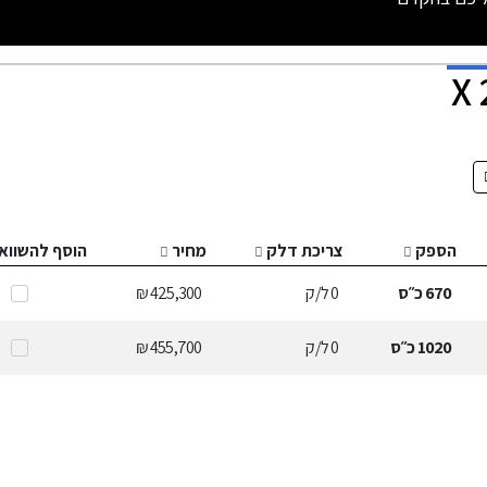
הספק
צריכת דלק
מחיר
הוסף להשווא
670
כ״ס
0
ל/ק
425,300 ₪
1020
כ״ס
0
ל/ק
455,700 ₪