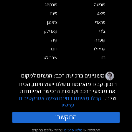
פורשה
פורתינג
פיאט
פיג'ו
פרארי
צ'אנגן
צ'רי
קאדילק
קופרה
קיה
קרייזלר
רובר
רנו
שברולט
מעוניינים ברכישת רכב? הגעתם למקום
הנכון. קבלו מהמומחים שלנו ייעוץ חינם, הכירו
את מבצעי הרכב וקבוצות הרכישה המיוחדות
שלנו.
קבלו מאיתנו בחינם הצעה אטרקטיבית
עכשיו
התקשרו
התקשרו או
מלאו פרטים
ונחזור אליכם בהקדם