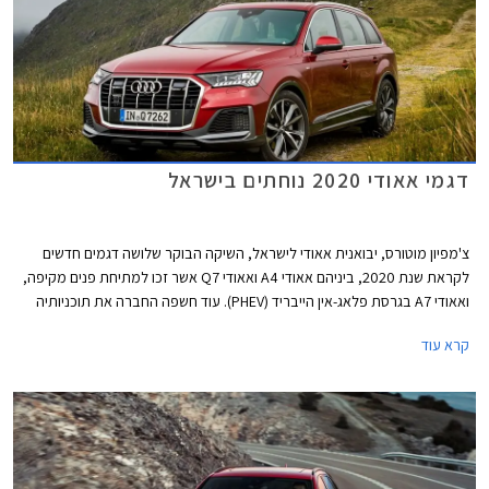
דגמי אאודי 2020 נוחתים בישראל
צ'מפיון מוטורס, יבואנית אאודי לישראל, השיקה הבוקר שלושה דגמים חדשים
לקראת שנת 2020, ביניהם אאודי A4 ואאודי Q7 אשר זכו למתיחת פנים מקיפה,
ואאודי A7 בגרסת פלאג-אין הייבריד (PHEV). עוד חשפה החברה את תוכניותיה
לייבא דגמים חדשים נוספים בשנה הקרובה, כולל כל דגמי הביצועים בסדרת RS.
קרא עוד