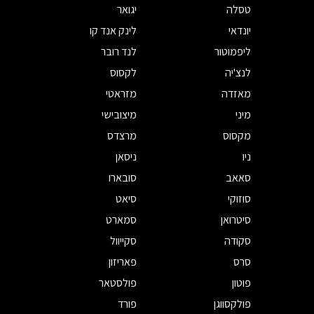
טסלה
יגואר
יונדאי
לינק אנד קו
ליפמוטור
לנד רובר
לנצ'יה
לקסוס
מאזדה
מזראטי
מיני
מיצובישי
מקסוס
מרצדס
ניו
ניסאן
סאאב
סובארו
סוזוקי
סיאט
סיטרואן
סמארט
סקודה
סקייוול
סרס
פאריזון
פוטון
פולסטאר
פולקסווגן
פורד