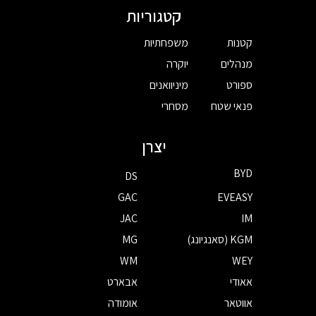
קטגוריות
קטנות
משפחתיות
מנהלים
יוקרה
ספורט
מיניוואנים
פנאי שטח
מסחרי
יצרן
BYD
DS
GAC
EVEASY
JAC
IM
KGM (סאנגיונג)
MG
WM
WEY
אאודי
אבארט
אווטאר
אומודה