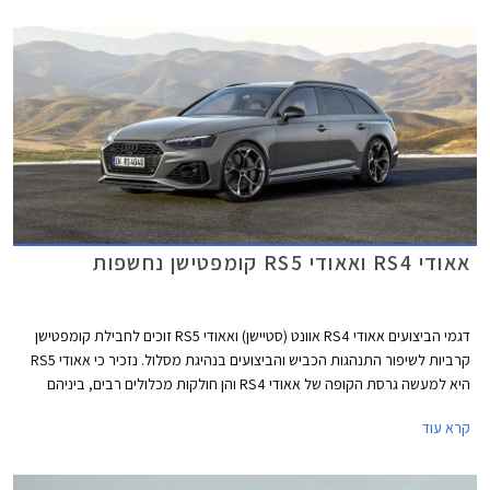
אאודי RS4 ואאודי RS5 קומפטישן נחשפות
דגמי הביצועים אאודי RS4 אוונט (סטיישן) ואאודי RS5 זוכים לחבילת קומפטישן
קרביות לשיפור התנהגות הכביש והביצועים בנהיגת מסלול. נזכיר כי אאודי RS5
היא למעשה גרסת הקופה של אאודי RS4 והן חולקות מכלולים רבים, ביניהם
יחידת ההנעה המורכבת ממנוע טווין טורבו בנזין V6 בנפח 2.9 ליטרים עם הספק
קרא עוד
מרבי של 450 כ"ס ומומנט מרבי של 61.2 קג"מ, תיבת 8 הילוכים אוטומטית,
ומערכת הנעה כפולה קוואטרו האגדית של אאודי. המהירות המרבית בדגמים
אלה מוגבלת ל- 290 קמ"ש. אאודי RS4 אוונט קומפטישן מאיצה מעמידה ל- 100