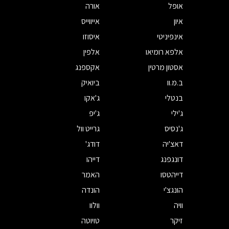
אופל
אורה
איון
אייווייס
אינפיניטי
איסוזו
אלפא רומיאו
אלפין
אסטון מרטין
אקספנג
ב.מ.וו
ביואיק
בנטלי
ג'אקו
ג'ילי
ג'יפ
ג'נסיס
גרייט וול
דאצ'יה
דודג'
דונגפנג
דייהו
דייהטסו
האמר
הונגצ'י
הונדה
וויה
וולוו
זיקר
טויוטה