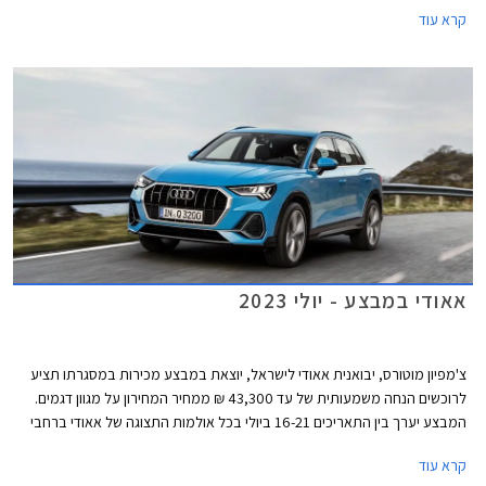
בניגוד לדור הקודם אשר שווק בתצורות קופה, קבריולט וספורטבק, הדור החדש
קרא עוד
ישווק לראשונה בתצורת אוונט (סטיישן) וסדאן שהינה למעשה דומה יותר לגרסת
הספורטבק הקודמת ומגיעה במרכב 5 דלתות שימושי. לא נופתע אם דגמי
הקופה והקבריולט יוצגו בהמשך בשם שונה בדומה למהלך שמרצדס ביצעה עם
מרצדס CLE.
אאודי במבצע - יולי 2023
צ'מפיון מוטורס, יבואנית אאודי לישראל, יוצאת במבצע מכירות במסגרתו תציע
לרוכשים הנחה משמעותית של עד 43,300 ₪ ממחיר המחירון על מגוון דגמים.
המבצע יערך בין התאריכים 16-21 ביולי בכל אולמות התצוגה של אאודי ברחבי
הארץ.
קרא עוד