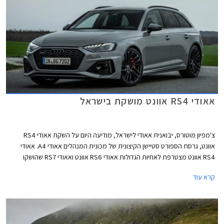
קמ"ש תוך 3.9 שניות, 0.2 שניות מהר יותר מהגרסה הסטנדרטית. אאודי RS5
קופה וספורטבק קומפטישן מאיצות מעמידה ל- 100 קמ"ש תוך 3.8 שניות, 0.1
שניות מהר יותר מהגרסה הסטנדרטית.
אאודי RS4 אוונט מושקת בישראל
צ'מפיון מוטורס, יבואנית אאודי לישראל, מודיעה היום על השקת אאודי RS4
אוונט, גרסת הספורט סטיישן הקיצונית של מכונית המנהלים אאודי A4. אאודי
RS4 אוונט מצטרפת לאחיות הגדולות אאודי RS6 אוונט ואאודי RS7 שהושקו
לאחרונה בישראל. הרוכשים המאושרים יאלצו להתאזר בסבלנות עד לקבלת
קרא עוד
המכונית החדשה משום שהדגם ישווק בישראל בהזמנה מיוחדת בלבד.