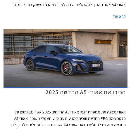
אאודי A4 אשר תהפוך לחשמלית בלבד. למרות שהדגם משווק כסדאן, מדובר
במרכב ליפטבק 5 דלתות בדומה לגרסת הספורטבק היוצאת. באירופה משווקת
קרא עוד
A5 גם בתצורת אוונט (סטיישן) שאינה מגיעה אלינו.
הכירו את אאודי A5 החדשה 2025
אאודי מציגה את משפחת דגמי אאודי A5 החדשים 2025 אשר מבוססים על
פלטפורמת PPC החדשה וזוכים למנועים עם סיוע חשמלי משופר. אאודי A5
החדשה מיועדת להחליף גם את אאודי A4 אשר תהפוך לחשמלית בלבד, ולכן