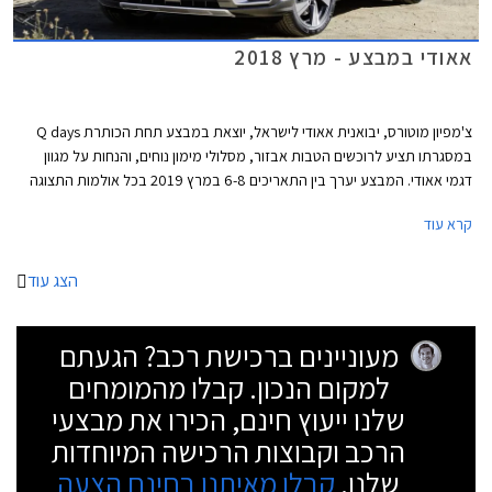
אאודי במבצע - מרץ 2018
צ'מפיון מוטורס, יבואנית אאודי לישראל, יוצאת במבצע תחת הכותרת Q days
במסגרתו תציע לרוכשים הטבות אבזור, מסלולי מימון נוחים, והנחות על מגוון
דגמי אאודי. המבצע יערך בין התאריכים 6-8 במרץ 2019 בכל אולמות התצוגה
של אאודי בישראל.
קרא עוד
הצג עוד
מעוניינים ברכישת רכב? הגעתם
למקום הנכון. קבלו מהמומחים
שלנו ייעוץ חינם, הכירו את מבצעי
הרכב וקבוצות הרכישה המיוחדות
שלנו.
קבלו מאיתנו בחינם הצעה