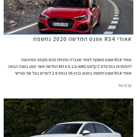
אאודי RS4 אוונט החדשה 2020 נחשפת
אאודי RS4 אוונט מושקת לאחר שעברה מתיחת פנים מקיפה ומתכוונת
להתחרות במרצדס C קלאס AMG ובב.מ.וו M3 החדשה אשר תוצג בשנה הבאה.
אאודי RS4 אוונט חמושה במנוע בנזין V6 בנפח 2.9 ליטרים בעל שני מגדשי
טורבו בהספק 450 כ"ס ומומנט של 60.0 קג"מ בטווח 1,900-5,000. המנוע
קרא עוד
משודך לתיבת 8 הילוכים אוטומטית פלנטרית ולהנעה כפולה קוואטרו עם חלוקת
מומנט ביחס 40:60 לטובת הסרן האחורי. תאוצה 0-100 קמ"ש אורכת 4.1
שניות, והמהירות המרבית מוגבלת ל- 250 קמ"ש או 280 קמ"ש עם חבילת
דינמיק המוסיפה גם דיפרנציאל ספורט אחורי. המנוע שוקל 182 ק"ג בלבד וכולל
בתוך חלל ה- V את צמד מגדשי הטורבו, המייצרים לחץ גדישה של 1.5 באר.