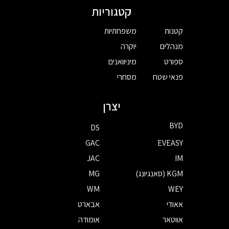
קטגוריות
קטנות
משפחתיות
מנהלים
יוקרה
ספורט
מיניוואנים
פנאי שטח
מסחרי
יצרן
BYD
DS
GAC
EVEASY
JAC
IM
KGM (סאנגיונג)
MG
WM
WEY
אאודי
אבארט
אווטאר
אומודה