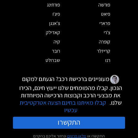
פורשה
פורתינג
פיאט
פיג'ו
פרארי
צ'אנגן
צ'רי
קאדילק
קופרה
קיה
קרייזלר
רובר
רנו
שברולט
מעוניינים ברכישת רכב? הגעתם למקום
הנכון. קבלו מהמומחים שלנו ייעוץ חינם, הכירו
את מבצעי הרכב וקבוצות הרכישה המיוחדות
שלנו.
קבלו מאיתנו בחינם הצעה אטרקטיבית
עכשיו
התקשרו
התקשרו או
מלאו פרטים
ונחזור אליכם בהקדם