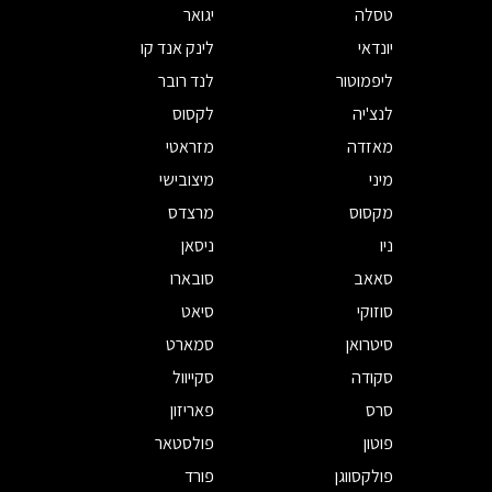
טסלה
יגואר
יונדאי
לינק אנד קו
ליפמוטור
לנד רובר
לנצ'יה
לקסוס
מאזדה
מזראטי
מיני
מיצובישי
מקסוס
מרצדס
ניו
ניסאן
סאאב
סובארו
סוזוקי
סיאט
סיטרואן
סמארט
סקודה
סקייוול
סרס
פאריזון
פוטון
פולסטאר
פולקסווגן
פורד