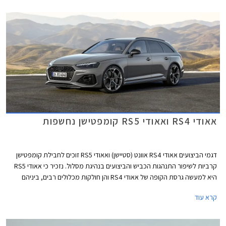
אאודי RS4 ואאודי RS5 קומפטישן נחשפות
דגמי הביצועים אאודי RS4 אוונט (סטיישן) ואאודי RS5 זוכים לחבילת קומפטישן
קרביות לשיפור התנהגות הכביש והביצועים בנהיגת מסלול. נזכיר כי אאודי RS5
היא למעשה גרסת הקופה של אאודי RS4 והן חולקות מכלולים רבים, ביניהם
יחידת ההנעה המורכבת ממנוע טווין טורבו בנזין V6 בנפח 2.9 ליטרים עם הספק
קרא עוד
מרבי של 450 כ"ס ומומנט מרבי של 61.2 קג"מ, תיבת 8 הילוכים אוטומטית,
ומערכת הנעה כפולה קוואטרו האגדית של אאודי. המהירות המרבית בדגמים
אלה מוגבלת ל- 290 קמ"ש. אאודי RS4 אוונט קומפטישן מאיצה מעמידה ל- 100