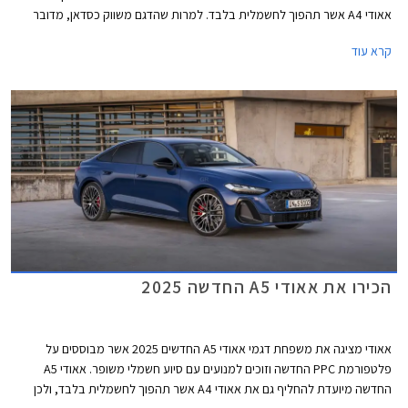
אאודי A4 אשר תהפוך לחשמלית בלבד. למרות שהדגם משווק כסדאן, מדובר
במרכב ליפטבק 5 דלתות בדומה לגרסת הספורטבק היוצאת. באירופה משווקת
קרא עוד
A5 גם בתצורת אוונט (סטיישן) שאינה מגיעה אלינו.
הכירו את אאודי A5 החדשה 2025
אאודי מציגה את משפחת דגמי אאודי A5 החדשים 2025 אשר מבוססים על
פלטפורמת PPC החדשה וזוכים למנועים עם סיוע חשמלי משופר. אאודי A5
החדשה מיועדת להחליף גם את אאודי A4 אשר תהפוך לחשמלית בלבד, ולכן