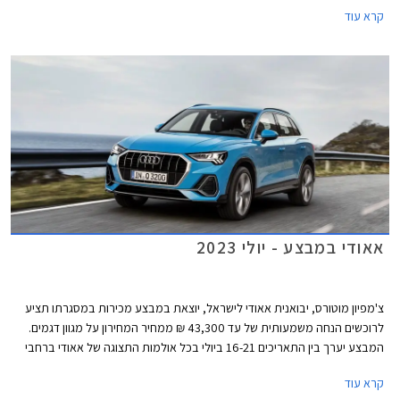
בניגוד לדור הקודם אשר שווק בתצורות קופה, קבריולט וספורטבק, הדור החדש
קרא עוד
ישווק לראשונה בתצורת אוונט (סטיישן) וסדאן שהינה למעשה דומה יותר לגרסת
הספורטבק הקודמת ומגיעה במרכב 5 דלתות שימושי. לא נופתע אם דגמי
הקופה והקבריולט יוצגו בהמשך בשם שונה בדומה למהלך שמרצדס ביצעה עם
מרצדס CLE.
אאודי במבצע - יולי 2023
צ'מפיון מוטורס, יבואנית אאודי לישראל, יוצאת במבצע מכירות במסגרתו תציע
לרוכשים הנחה משמעותית של עד 43,300 ₪ ממחיר המחירון על מגוון דגמים.
המבצע יערך בין התאריכים 16-21 ביולי בכל אולמות התצוגה של אאודי ברחבי
הארץ.
קרא עוד