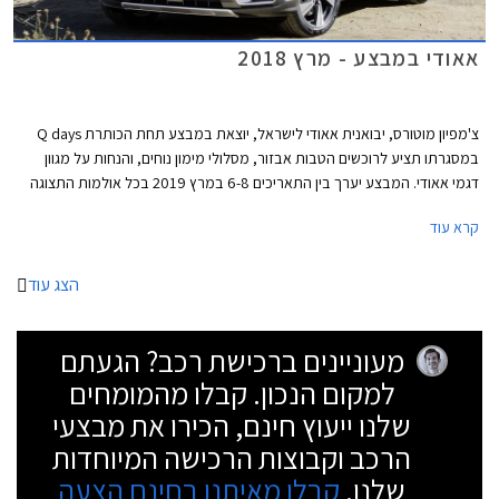
אאודי במבצע - מרץ 2018
צ'מפיון מוטורס, יבואנית אאודי לישראל, יוצאת במבצע תחת הכותרת Q days
במסגרתו תציע לרוכשים הטבות אבזור, מסלולי מימון נוחים, והנחות על מגוון
דגמי אאודי. המבצע יערך בין התאריכים 6-8 במרץ 2019 בכל אולמות התצוגה
של אאודי בישראל.
קרא עוד
הצג עוד
מעוניינים ברכישת רכב? הגעתם
למקום הנכון. קבלו מהמומחים
שלנו ייעוץ חינם, הכירו את מבצעי
הרכב וקבוצות הרכישה המיוחדות
שלנו.
קבלו מאיתנו בחינם הצעה