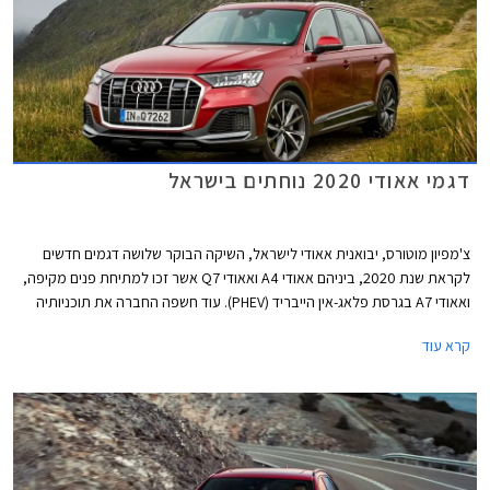
דגמי אאודי 2020 נוחתים בישראל
צ'מפיון מוטורס, יבואנית אאודי לישראל, השיקה הבוקר שלושה דגמים חדשים
לקראת שנת 2020, ביניהם אאודי A4 ואאודי Q7 אשר זכו למתיחת פנים מקיפה,
ואאודי A7 בגרסת פלאג-אין הייבריד (PHEV). עוד חשפה החברה את תוכניותיה
לייבא דגמים חדשים נוספים בשנה הקרובה, כולל כל דגמי הביצועים בסדרת RS.
קרא עוד