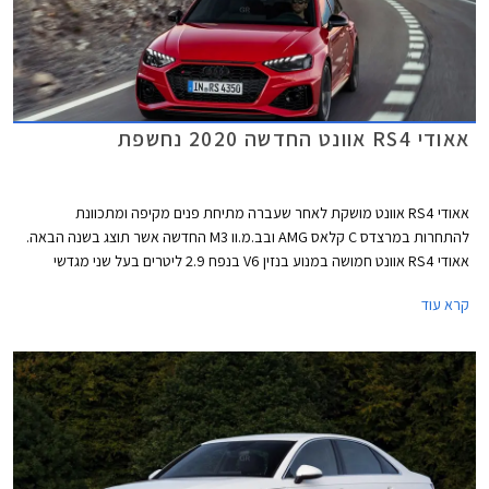
אאודי RS4 אוונט החדשה 2020 נחשפת
אאודי RS4 אוונט מושקת לאחר שעברה מתיחת פנים מקיפה ומתכוונת
להתחרות במרצדס C קלאס AMG ובב.מ.וו M3 החדשה אשר תוצג בשנה הבאה.
אאודי RS4 אוונט חמושה במנוע בנזין V6 בנפח 2.9 ליטרים בעל שני מגדשי
טורבו בהספק 450 כ"ס ומומנט של 60.0 קג"מ בטווח 1,900-5,000. המנוע
קרא עוד
משודך לתיבת 8 הילוכים אוטומטית פלנטרית ולהנעה כפולה קוואטרו עם חלוקת
מומנט ביחס 40:60 לטובת הסרן האחורי. תאוצה 0-100 קמ"ש אורכת 4.1
שניות, והמהירות המרבית מוגבלת ל- 250 קמ"ש או 280 קמ"ש עם חבילת
דינמיק המוסיפה גם דיפרנציאל ספורט אחורי. המנוע שוקל 182 ק"ג בלבד וכולל
בתוך חלל ה- V את צמד מגדשי הטורבו, המייצרים לחץ גדישה של 1.5 באר.