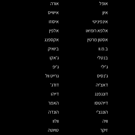
אופל
אורה
איון
אייווייס
אינפיניטי
איסוזו
אלפא רומיאו
אלפין
אסטון מרטין
אקספנג
ב.מ.וו
ביואיק
בנטלי
ג'אקו
ג'ילי
ג'יפ
ג'נסיס
גרייט וול
דאצ'יה
דודג'
דונגפנג
דייהו
דייהטסו
האמר
הונגצ'י
הונדה
וויה
וולוו
זיקר
טויוטה