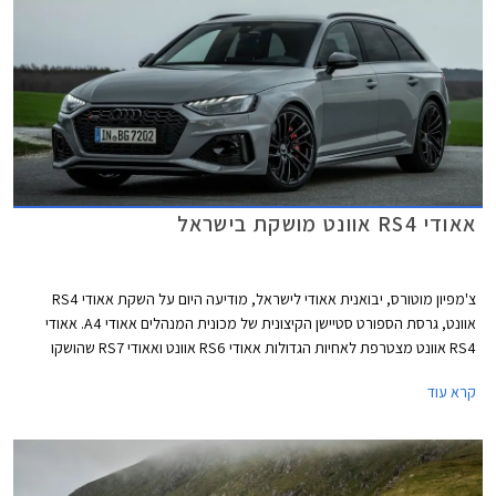
קמ"ש תוך 3.9 שניות, 0.2 שניות מהר יותר מהגרסה הסטנדרטית. אאודי RS5
קופה וספורטבק קומפטישן מאיצות מעמידה ל- 100 קמ"ש תוך 3.8 שניות, 0.1
שניות מהר יותר מהגרסה הסטנדרטית.
אאודי RS4 אוונט מושקת בישראל
צ'מפיון מוטורס, יבואנית אאודי לישראל, מודיעה היום על השקת אאודי RS4
אוונט, גרסת הספורט סטיישן הקיצונית של מכונית המנהלים אאודי A4. אאודי
RS4 אוונט מצטרפת לאחיות הגדולות אאודי RS6 אוונט ואאודי RS7 שהושקו
לאחרונה בישראל. הרוכשים המאושרים יאלצו להתאזר בסבלנות עד לקבלת
קרא עוד
המכונית החדשה משום שהדגם ישווק בישראל בהזמנה מיוחדת בלבד.