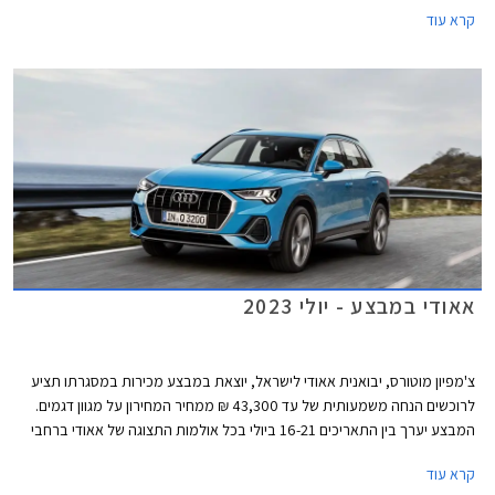
בניגוד לדור הקודם אשר שווק בתצורות קופה, קבריולט וספורטבק, הדור החדש
קרא עוד
ישווק לראשונה בתצורת אוונט (סטיישן) וסדאן שהינה למעשה דומה יותר לגרסת
הספורטבק הקודמת ומגיעה במרכב 5 דלתות שימושי. לא נופתע אם דגמי
הקופה והקבריולט יוצגו בהמשך בשם שונה בדומה למהלך שמרצדס ביצעה עם
מרצדס CLE.
אאודי במבצע - יולי 2023
צ'מפיון מוטורס, יבואנית אאודי לישראל, יוצאת במבצע מכירות במסגרתו תציע
לרוכשים הנחה משמעותית של עד 43,300 ₪ ממחיר המחירון על מגוון דגמים.
המבצע יערך בין התאריכים 16-21 ביולי בכל אולמות התצוגה של אאודי ברחבי
הארץ.
קרא עוד