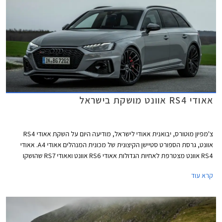
קמ"ש תוך 3.9 שניות, 0.2 שניות מהר יותר מהגרסה הסטנדרטית. אאודי RS5
קופה וספורטבק קומפטישן מאיצות מעמידה ל- 100 קמ"ש תוך 3.8 שניות, 0.1
שניות מהר יותר מהגרסה הסטנדרטית.
אאודי RS4 אוונט מושקת בישראל
צ'מפיון מוטורס, יבואנית אאודי לישראל, מודיעה היום על השקת אאודי RS4
אוונט, גרסת הספורט סטיישן הקיצונית של מכונית המנהלים אאודי A4. אאודי
RS4 אוונט מצטרפת לאחיות הגדולות אאודי RS6 אוונט ואאודי RS7 שהושקו
לאחרונה בישראל. הרוכשים המאושרים יאלצו להתאזר בסבלנות עד לקבלת
קרא עוד
המכונית החדשה משום שהדגם ישווק בישראל בהזמנה מיוחדת בלבד.