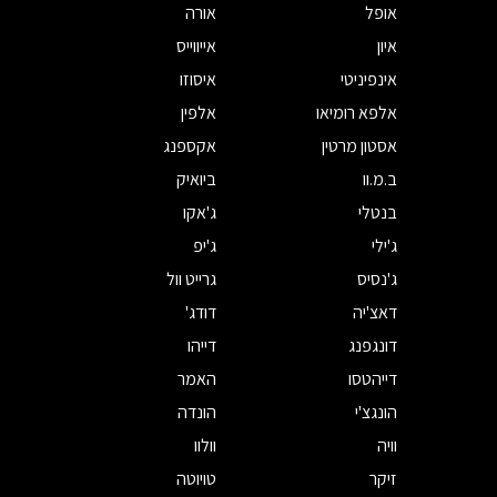
אופל
אורה
איון
אייווייס
אינפיניטי
איסוזו
אלפא רומיאו
אלפין
אסטון מרטין
אקספנג
ב.מ.וו
ביואיק
בנטלי
ג'אקו
ג'ילי
ג'יפ
ג'נסיס
גרייט וול
דאצ'יה
דודג'
דונגפנג
דייהו
דייהטסו
האמר
הונגצ'י
הונדה
וויה
וולוו
זיקר
טויוטה