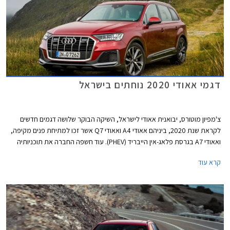
דגמי אאודי 2020 נוחתים בישראל
צ'מפיון מוטורס, יבואנית אאודי לישראל, השיקה הבוקר שלושה דגמים חדשים
לקראת שנת 2020, ביניהם אאודי A4 ואאודי Q7 אשר זכו למתיחת פנים מקיפה,
ואאודי A7 בגרסת פלאג-אין הייבריד (PHEV). עוד חשפה החברה את תוכניותיה
לייבא דגמים חדשים נוספים בשנה הקרובה, כולל כל דגמי הביצועים בסדרת RS.
קרא עוד