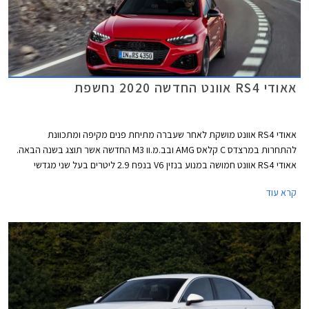
אאודי RS4 אוונט החדשה 2020 נחשפת
אאודי RS4 אוונט מושקת לאחר שעברה מתיחת פנים מקיפה ומתכוונת
להתחרות במרצדס C קלאס AMG ובב.מ.וו M3 החדשה אשר תוצג בשנה הבאה.
אאודי RS4 אוונט חמושה במנוע בנזין V6 בנפח 2.9 ליטרים בעל שני מגדשי
טורבו בהספק 450 כ"ס ומומנט של 60.0 קג"מ בטווח 1,900-5,000. המנוע
קרא עוד
משודך לתיבת 8 הילוכים אוטומטית פלנטרית ולהנעה כפולה קוואטרו עם חלוקת
מומנט ביחס 40:60 לטובת הסרן האחורי. תאוצה 0-100 קמ"ש אורכת 4.1
שניות, והמהירות המרבית מוגבלת ל- 250 קמ"ש או 280 קמ"ש עם חבילת
דינמיק המוסיפה גם דיפרנציאל ספורט אחורי. המנוע שוקל 182 ק"ג בלבד וכולל
בתוך חלל ה- V את צמד מגדשי הטורבו, המייצרים לחץ גדישה של 1.5 באר.