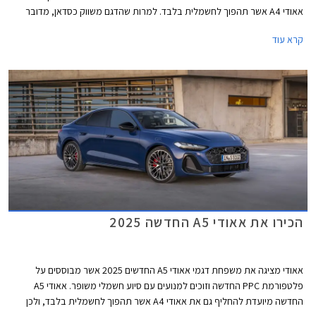
אאודי A4 אשר תהפוך לחשמלית בלבד. למרות שהדגם משווק כסדאן, מדובר
במרכב ליפטבק 5 דלתות בדומה לגרסת הספורטבק היוצאת. באירופה משווקת
קרא עוד
A5 גם בתצורת אוונט (סטיישן) שאינה מגיעה אלינו.
הכירו את אאודי A5 החדשה 2025
אאודי מציגה את משפחת דגמי אאודי A5 החדשים 2025 אשר מבוססים על
פלטפורמת PPC החדשה וזוכים למנועים עם סיוע חשמלי משופר. אאודי A5
החדשה מיועדת להחליף גם את אאודי A4 אשר תהפוך לחשמלית בלבד, ולכן