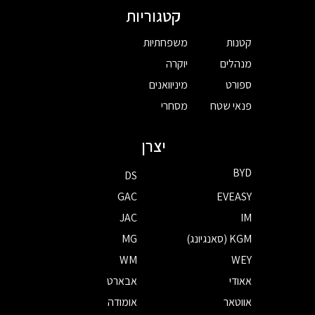
קטגוריות
קטנות
משפחתיות
מנהלים
יוקרה
ספורט
מיניוואנים
פנאי שטח
מסחרי
יצרן
BYD
DS
GAC
EVEASY
JAC
IM
KGM (סאנגיונג)
MG
WM
WEY
אאודי
אבארט
אווטאר
אומודה