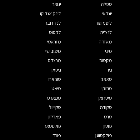
טסלה
יגואר
יונדאי
לינק אנד קו
ליפמוטור
לנד רובר
לנצ'יה
לקסוס
מאזדה
מזראטי
מיני
מיצובישי
מקסוס
מרצדס
ניו
ניסאן
סאאב
סובארו
סוזוקי
סיאט
סיטרואן
סמארט
סקודה
סקייוול
סרס
פאריזון
פוטון
פולסטאר
פולקסווגן
פורד