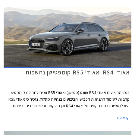
אאודי RS4 ואאודי RS5 קומפטישן נחשפות
דגמי הביצועים אאודי RS4 אוונט (סטיישן) ואאודי RS5 זוכים לחבילת קומפטישן
קרביות לשיפור התנהגות הכביש והביצועים בנהיגת מסלול. נזכיר כי אאודי RS5
היא למעשה גרסת הקופה של אאודי RS4 והן חולקות מכלולים רבים, ביניהם
יחידת ההנעה המורכבת ממנוע טווין טורבו בנזין V6 בנפח 2.9 ליטרים עם הספק
קרא עוד
מרבי של 450 כ"ס ומומנט מרבי של 61.2 קג"מ, תיבת 8 הילוכים אוטומטית,
ומערכת הנעה כפולה קוואטרו האגדית של אאודי. המהירות המרבית בדגמים
אלה מוגבלת ל- 290 קמ"ש. אאודי RS4 אוונט קומפטישן מאיצה מעמידה ל- 100