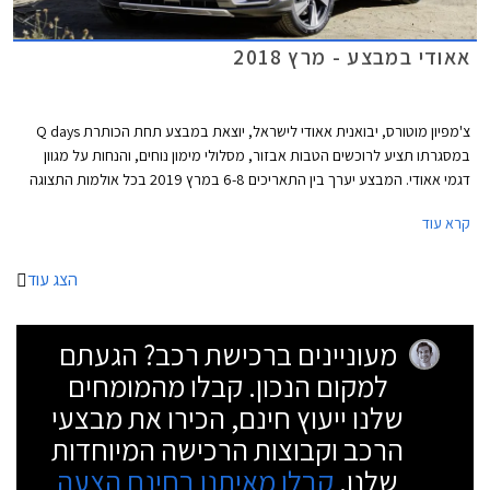
אאודי במבצע - מרץ 2018
צ'מפיון מוטורס, יבואנית אאודי לישראל, יוצאת במבצע תחת הכותרת Q days
במסגרתו תציע לרוכשים הטבות אבזור, מסלולי מימון נוחים, והנחות על מגוון
דגמי אאודי. המבצע יערך בין התאריכים 6-8 במרץ 2019 בכל אולמות התצוגה
של אאודי בישראל.
קרא עוד
הצג עוד
מעוניינים ברכישת רכב? הגעתם
למקום הנכון. קבלו מהמומחים
שלנו ייעוץ חינם, הכירו את מבצעי
הרכב וקבוצות הרכישה המיוחדות
שלנו.
קבלו מאיתנו בחינם הצעה