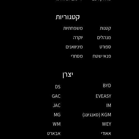
קטגוריות
קטנות
משפחתיות
מנהלים
יוקרה
ספורט
מיניוואנים
פנאי שטח
מסחרי
יצרן
BYD
DS
GAC
EVEASY
JAC
IM
KGM (סאנגיונג)
MG
WM
WEY
אאודי
אבארט