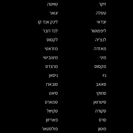
זיקר
טויוטה
טסלה
יגואר
יונדאי
לינק אנד קו
ליפמוטור
לנד רובר
לנצ'יה
לקסוס
מאזדה
מזראטי
מיני
מיצובישי
מקסוס
מרצדס
ניו
ניסאן
סאאב
סובארו
סוזוקי
סיאט
סיטרואן
סמארט
סקודה
סקייוול
סרס
פאריזון
פוטון
פולסטאר