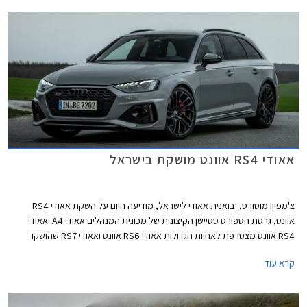
אלה מוגבלת ל- 290 קמ"ש. אאודי RS4 אוונט קומפטישן מאיצה מעמידה ל- 100
קמ"ש תוך 3.9 שניות, 0.2 שניות מהר יותר מהגרסה הסטנדרטית. אאודי RS5
קופה וספורטבק קומפטישן מאיצות מעמידה ל- 100 קמ"ש תוך 3.8 שניות, 0.1
שניות מהר יותר מהגרסה הסטנדרטית.
אאודי RS4 אוונט מושקת בישראל
צ'מפיון מוטורס, יבואנית אאודי לישראל, מודיעה היום על השקת אאודי RS4
אוונט, גרסת הספורט סטיישן הקיצונית של מכונית המנהלים אאודי A4. אאודי
RS4 אוונט מצטרפת לאחיות הגדולות אאודי RS6 אוונט ואאודי RS7 שהושקו
לאחרונה בישראל. הרוכשים המאושרים יאלצו להתאזר בסבלנות עד לקבלת
קרא עוד
המכונית החדשה משום שהדגם ישווק בישראל בהזמנה מיוחדת בלבד.