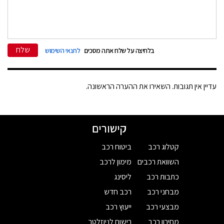
שלח
בלחיצה על שלח אתה מסכים
לתנאי השימוש
עדיין אין תגובות. השאירו את ההערה הראשונה.
קישורים
קטלוג רכב
ביטוח רכב
השוואת רכבים
מימון לרכב
כתבות רכב
ליסינג
מבחני רכב
רכב חדש
מבצעי רכב
ייעוץ רכב
מחירון רכב
רישום לניוזלטר