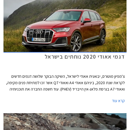
דגמי אאודי 2020 נוחתים בישראל
צ'מפיון מוטורס, יבואנית אאודי לישראל, השיקה הבוקר שלושה דגמים חדשים
לקראת שנת 2020, ביניהם אאודי A4 ואאודי Q7 אשר זכו למתיחת פנים מקיפה,
ואאודי A7 בגרסת פלאג-אין הייבריד (PHEV). עוד חשפה החברה את תוכניותיה
לייבא דגמים חדשים נוספים בשנה הקרובה, כולל כל דגמי הביצועים בסדרת RS.
קרא עוד