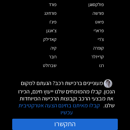
פולקסווגן
פורד
פורשה
פורתינג
פיאט
פיג'ו
פרארי
צ'אנגן
צ'רי
קאדילק
קופרה
קיה
קרייזלר
רובר
רנו
שברולט
מעוניינים ברכישת רכב? הגעתם למקום
הנכון. קבלו מהמומחים שלנו ייעוץ חינם, הכירו
את מבצעי הרכב וקבוצות הרכישה המיוחדות
שלנו.
קבלו מאיתנו בחינם הצעה אטרקטיבית
עכשיו
התקשרו