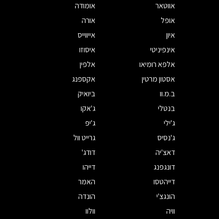
אווטאר
אומודה
אופל
אורה
איון
אייווייס
אינפיניטי
איסוזו
אלפא רומיאו
אלפין
אסטון מרטין
אקספנג
ב.מ.וו
ביואיק
בנטלי
ג'אקו
ג'ילי
ג'יפ
ג'נסיס
גרייט וול
דאצ'יה
דודג'
דונגפנג
דייהו
דייהטסו
האמר
הונגצ'י
הונדה
וויה
וולוו