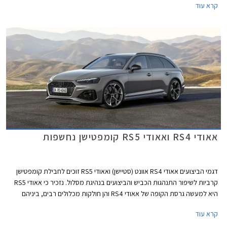
קרא עוד
אאודי RS4 ואאודי RS5 קומפטישן נחשפות
דגמי הביצועים אאודי RS4 אוונט (סטיישן) ואאודי RS5 זוכים לחבילת קומפטישן
קרביות לשיפור התנהגות הכביש והביצועים בנהיגת מסלול. נזכיר כי אאודי RS5
היא למעשה גרסת הקופה של אאודי RS4 והן חולקות מכלולים רבים, ביניהם
יחידת ההנעה המורכבת ממנוע טווין טורבו בנזין V6 בנפח 2.9 ליטרים עם הספק
קרא עוד
מרבי של 450 כ"ס ומומנט מרבי של 61.2 קג"מ, תיבת 8 הילוכים אוטומטית,
ומערכת הנעה כפולה קוואטרו האגדית של אאודי. המהירות המרבית בדגמים