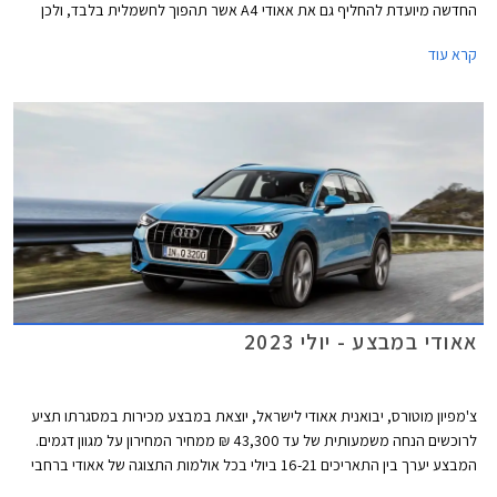
החדשה מיועדת להחליף גם את אאודי A4 אשר תהפוך לחשמלית בלבד, ולכן
בניגוד לדור הקודם אשר שווק בתצורות קופה, קבריולט וספורטבק, הדור החדש
קרא עוד
ישווק לראשונה בתצורת אוונט (סטיישן) וסדאן שהינה למעשה דומה יותר לגרסת
הספורטבק הקודמת ומגיעה במרכב 5 דלתות שימושי. לא נופתע אם דגמי
הקופה והקבריולט יוצגו בהמשך בשם שונה בדומה למהלך שמרצדס ביצעה עם
מרצדס CLE.
אאודי במבצע - יולי 2023
צ'מפיון מוטורס, יבואנית אאודי לישראל, יוצאת במבצע מכירות במסגרתו תציע
לרוכשים הנחה משמעותית של עד 43,300 ₪ ממחיר המחירון על מגוון דגמים.
המבצע יערך בין התאריכים 16-21 ביולי בכל אולמות התצוגה של אאודי ברחבי
הארץ.