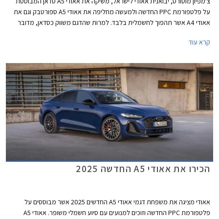
צ'מפיון מוטורס, יבואנית אאודי לישראל, משיקה את אאודי A5 סדאן המבוססת
על פלטפורמת PPC החדשה ולמעשה מחליפה את אאודי A5 ספורטבק וגם את
אאודי A4 אשר תהפוך לחשמלית בלבד. למרות שהדגם משווק כסדאן, מדובר
במרכב ליפטבק 5 דלתות בדומה לגרסת הספורטבק היוצאת. באירופה משווקת
קרא עוד
A5 גם בתצורת אוונט (סטיישן) שאינה מגיעה אלינו.
הכירו את אאודי A5 החדשה 2025
אאודי מציגה את משפחת דגמי אאודי A5 החדשים 2025 אשר מבוססים על
פלטפורמת PPC החדשה וזוכים למנועים עם סיוע חשמלי משופר. אאודי A5