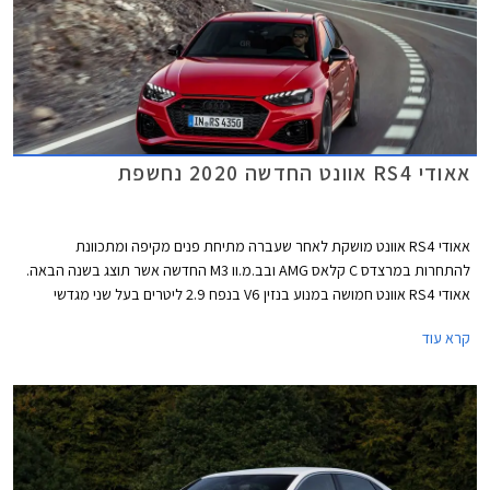
אאודי RS4 אוונט החדשה 2020 נחשפת
אאודי RS4 אוונט מושקת לאחר שעברה מתיחת פנים מקיפה ומתכוונת
להתחרות במרצדס C קלאס AMG ובב.מ.וו M3 החדשה אשר תוצג בשנה הבאה.
אאודי RS4 אוונט חמושה במנוע בנזין V6 בנפח 2.9 ליטרים בעל שני מגדשי
טורבו בהספק 450 כ"ס ומומנט של 60.0 קג"מ בטווח 1,900-5,000. המנוע
קרא עוד
משודך לתיבת 8 הילוכים אוטומטית פלנטרית ולהנעה כפולה קוואטרו עם חלוקת
מומנט ביחס 40:60 לטובת הסרן האחורי. תאוצה 0-100 קמ"ש אורכת 4.1
שניות, והמהירות המרבית מוגבלת ל- 250 קמ"ש או 280 קמ"ש עם חבילת
דינמיק המוסיפה גם דיפרנציאל ספורט אחורי. המנוע שוקל 182 ק"ג בלבד וכולל
בתוך חלל ה- V את צמד מגדשי הטורבו, המייצרים לחץ גדישה של 1.5 באר.