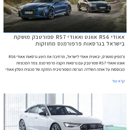
אאודי RS6 אוונט ואאודי RS7 ספורטבק מושקת
בישראל בגרסאות פרפורמנס מחוזקות
צ'מפיון מוטורס, יבואנית אאודי לישראל, מרחיבה את היצע גרסאות אאודי RS6
אוונט ואאודי RS7 ספורטבק עם גרסאות הקצה פרפורמנס. צמד המכוניות
מבוססות על אותה השלדה. הגרסה הספורטיבית החזקה של מכונית הסלון אאודי
A6, הלא היא אאודי RS6 מוצעת במרכב סטיישן בלבד אשר באאודי מכונה
קרא עוד
אוונט. אאודי A7 היא מכונית קופה 4 דלתות, מרכב אשר זוכה באאודי לשם
ספורטבק.