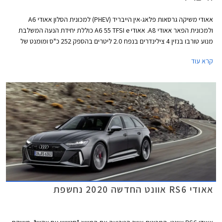
אאודי משיקה גרסאות פלאג-אין הייבריד (PHEV) למכונית הסלון אאודי A6
ולמכונית הפאר אאודי A8. אאודי A6 55 TFSI e כוללת יחידת הנעה המשלבת
מנוע טורבו בנזין 4 צילינדרים בנפח 2.0 ליטרים בהספק 252 כ"ס ומומנט של
37.7 קג"מ עם מנוע חשמלי בהספק 135 כ"ס וסוללת ליתיום-יון בקיבולת 14.1
קרא עוד
קוט"ש. ליחידת הנעה זו הספק משולב של 367 כ"ס ומומנט של 51 קג"מ החל מ-
1,250 סל"ד. תאוצה 0-100 קמ"ש אורכת 5.6 שניות והמהירות המירבית
מוגבלת ל- 250 קמ"ש. טווח הנסיעה החשמלי בגרסה זו עומד על 53 ק"מ
במהירות של עד 135 קמ"ש. העיצוב החיצוני מקבל את חבילת S ליין
הספורטיבית הכוללת פגושים בעיצוב אגרסיבי, גופי תאורה מסוג LED מטריקס,
חישוקי 19 אינץ', קליפרים אדומים, ומתלים מוקשחים.
אאודי RS6 אוונט החדשה 2020 נחשפת