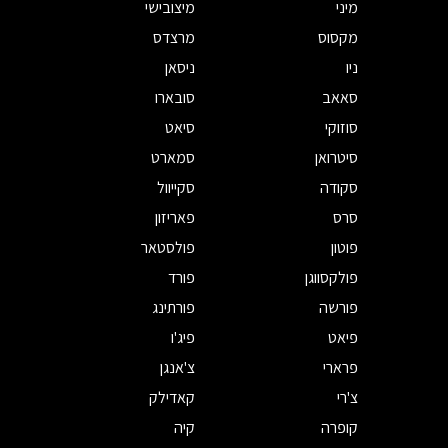
מיני
מיצובישי
מקסוס
מרצדס
ניו
ניסאן
סאאב
סובארו
סוזוקי
סיאט
סיטרואן
סמארט
סקודה
סקייוול
סרס
פאריזון
פוטון
פולסטאר
פולקסווגן
פורד
פורשה
פורתינג
פיאט
פיג'ו
פרארי
צ'אנגן
צ'רי
קאדילק
קופרה
קיה