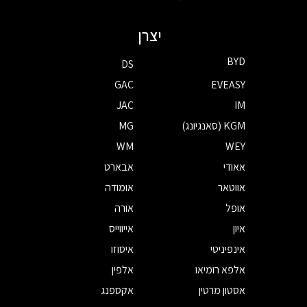
יצרן
BYD
DS
GAC
EVEASY
JAC
IM
KGM (סאנגיונג)
MG
WM
WEY
אאודי
אבארט
אווטאר
אומודה
אופל
אורה
איון
אייווייס
אינפיניטי
איסוזו
אלפא רומיאו
אלפין
אסטון מרטין
אקספנג