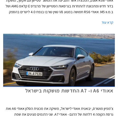
אאודי RS6 אוונט, המכונית אשר הטביעה את המושג "סטיישן עם אקשן", מושקת
בדור חדש ומתכוונת להתחרות בגרסאות הסטיישן של מרצדס E קלאס AMG ושל
ב.מ.וו M5. אאודי RS6 חמושה במנוע V8 טווין טורבו בנפח 4.0 ליטרים בהספק
600 כ"ס ומומנט של 81.5 קג"מ בטווח 2,500-4,500 סל"ד המשודך לתיבת 8
קרא עוד
הילוכים אוטומטית פלנטרית. הכוח עובר לארבעת הגלגלים דרך מערכת הנעה
כפולה מסוג קוואטרו המחלקת את המומנט ביחס של 40:60 לטובת הסרן
האחורי או בהתאם לתנאי הדרך על מנת להשיג אחיזה מרבית.
אאודי A6 ו- A7 החדשות מושקות בישראל
צ'מפיון מוטורס, יבואנית אאודי לישראל, משיקה את מכונית הסלון אאודי A6 ואת
גרסת הקופה 4 דלתות של הדגם - אאודי A7. שני הדגמים מציגים את שפת