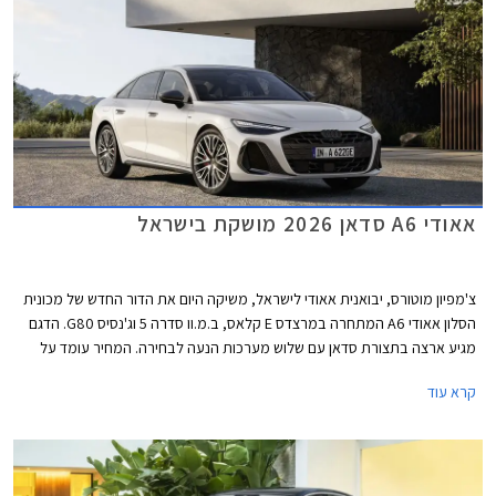
אאודי A6 סדאן 2026 מושקת בישראל
צ'מפיון מוטורס, יבואנית אאודי לישראל, משיקה היום את הדור החדש של מכונית
הסלון אאודי A6 המתחרה במרצדס E קלאס, ב.מ.וו סדרה 5 וג'נסיס G80. הדגם
מגיע ארצה בתצורת סדאן עם שלוש מערכות הנעה לבחירה. המחיר עומד על
החל מ- 467,000 ₪ לגרסת הכניסה ומאמיר לכדי 611,000 ₪ לגרסה הבכירה.
קרא עוד