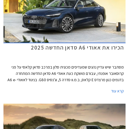
הכירו את אאודי A6 סדאן החדשה 2025
מסתבר שיש עדיין נהגים שמעדיפים מכונית סלון במרכב סדאן קלאסי על פני
קרוסאובר אופנתי, עבורם מושקת כעת אאודי A6 סדאן החדשה המתחרה
בדגמים כגון מרצדס E קלאס, ב.מ.וו סדרה 5, וג'נסיס G80. בניגוד לאאודי A6 e-
tron החשמלית אשר הוצגה ביולי 2024 ומבוססת על פלטפורמת PPE הייעודית
קרא עוד
לחשמליות, אאודי A6 מבוססת על פלטפורמת PPC המשמשת את רכבי
הפרימיום של קבוצת פולקסווגן ומותאמת למנועי בעירה פנימית כך שמדובר
ברכבים שונים לגמרי, למרות השם הדומה.