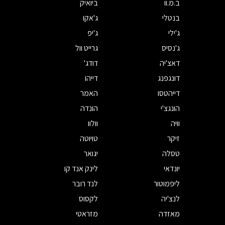
ב.מ.וו
ביואיק
בנטלי
ג'אקו
ג'ילי
ג'יפ
ג'נסיס
גרייט וול
דאצ'יה
דודג'
דונגפנג
דייהו
דייהטסו
האמר
הונגצ'י
הונדה
וויה
וולוו
זיקר
טויוטה
טסלה
יגואר
יונדאי
לינק אנד קו
ליפמוטור
לנד רובר
לנצ'יה
לקסוס
מאזדה
מזראטי