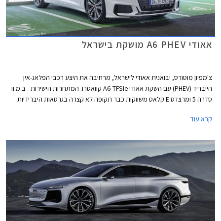
אאודי A6 PHEV מושקת בישראל
צ'מפיון מוטורס, יבואנית אאודי לישראל, מרחיבה את היצע רכבי הפלאג-אין
הייבריד (PHEV) עם השקת אאודי A6 TFSIe קוואטרו. המתחרות הישירות - ב.מ.וו
סדרה 5 ומרצדס E קלאס משווקות כבר תקופה לא קצרה בגרסאות היברידיות
נטענות אשר בזכות הטבת מס הוצעו ברמת אבזור גבוהה ובמחיר אטרקטיבי
קרא עוד
ביחס לגרסאות בנזין מקבילות.