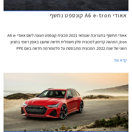
אאודי A6 e-tron קונספט נחשף
אאודי תחשוף בתערוכת שנגחאי 2021 מכונית קונספט העונה לשם אאודי A6 e-
tron, המהווה קדימון למכונית סלון חשמלית חדשה שתוצג באופן רשמי בחציון
השני של שנת 2022. המכונית מתבססת על פלטפורמה חדשה בשם PPE
(Premium Platform Electric) שתשמש בהמשך סדרה של מכונית כביש ורכבי
קרא עוד
פנאי שטח חשמליים. השימוש בשם הדגם A6 מסמן את מיקומו של הדגם החדש
במבחר הדגמים של היצרנית. מדובר במכונית סלון במידות מקבילות לאאודי A6,
שתתחרה בדגמים כגון טסלה מודל S, וברכבי סלון חשמליים נוספים שיגיעו לשוק
בשנים הקרובות.