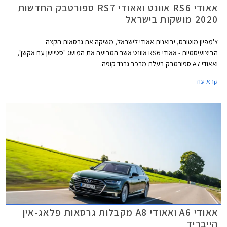
אאודי RS6 אוונט ואאודי RS7 ספורטבק החדשות
2020 מושקות בישראל
צ'מפיון מוטורס, יבואנית אאודי לישראל, משיקה את גרסאות הקצה
הביצועיסטיות - אאודי RS6 אוונט אשר הטביעה את המושג "סטיישן עם אקשן",
ואאודי A7 ספורטבק בעלת מרכב גרנד קופה.
קרא עוד
אאודי A6 ואאודי A8 מקבלות גרסאות פלאג-אין
הייבריד