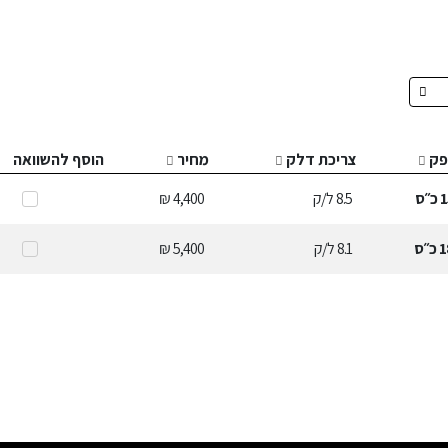
פק
צריכת דלק
מחיר
הוסף להשוואה
1
כ״ס
8.5
ל/ק
4,400 ₪
1
כ״ס
8.1
ל/ק
5,400 ₪