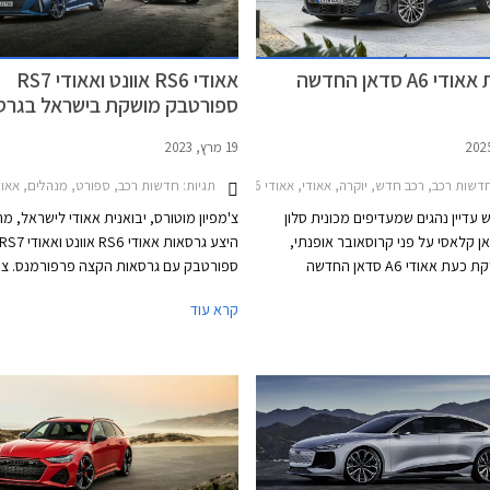
הכירו את אאודי A6 סדאן החדשה
אאודי RS6 אוונט ואאודי RS7
ספורטבק מושקת בישראל בגרס
פרפורמנס מחוזקות
19 מרץ, 2023
דשות רכב, רכב חדש, יוקרה, אאודי, אאודי A6 2018-2026אאודי A6 2026-2026
תגיות:
חדשות רכב, ספורט, מנהלים, אאודי, אאודי RS6 אוונט 2021-2025אאו
עדיין נהגים שמעדיפים מכונית סלון
צ'מפיון מוטורס, יבואנית אאודי לישראל, מ
 קלאסי על פני קרוסאובר אופנתי,
היצע גרסאות אאודי RS6 אוונט ואאודי S7
עבורם מושקת כעת אאודי A6 סדאן החדשה
ספורטבק עם גרסאות הקצה פרפורמנס. צ
המתחרה בדגמים כגון מרצדס E קלאס, ב.מ.וו סדרה
המכוניות מבוססות על אותה השלדה. הגר
קרא עוד
5, וג'נסיס G80. בניגוד לאאודי A6 e-tron החשמלית
אשר הוצגה ביולי 2024 ומבוססת על פלטפורמת
הלא היא אאודי RS6 מוצעת במרכב סט
PPE הייעודית לחשמליות, אאודי A6 מבוססת על
אשר באאודי מכונה אוונט. אא
פלטפורמת PPC המשמשת את רכבי הפרימיום של
קופה 4 דלתות, מרכב אשר זוכה באאודי 
סווגן ומותאמת למנועי בעירה פנימית
ספורטבק.
ברכבים שונים לגמרי, למרות השם