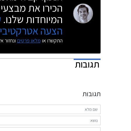
גופי תאורה מסוג LED מטריקס, חישוקי 19 אינץ',
הכירו את מבצעי 
קליפרים אדומים, ומתלים מוקשחים.
המיוחדות שלנו.
ק
הצעה אטרקטיבית
התקשרו או
מלאו פרטים
ונחזור א
תגובות
תגובות