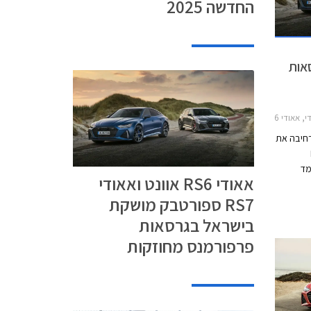
החדשה 2025
אות
די RS7 2021-2026
רחיבה את
R
מד
אאודי RS6 אוונט ואאודי
סה
RS7 ספורטבק מושקת
הספורטיבית החזקה של מכונית הסלון אאודי A6,
יישן בלבד
בישראל בגרסאות
ודי A7 היא מכונית
פרפורמנס מחוזקות
לשם