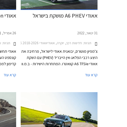
אאודי A6 PHEV מושקת בישראל
אאודי A6 e-tron קונספט נחשף
31 ינואר, 2022
26 אפריל, 2021
תגיות:
חדשות רכב, יוקרה, אאודיאאודי A6 2018-2026
תגיות:
רכ
צ'מפיון מוטורס, יבואנית אאודי לישראל, מרחיבה את
היצע רכבי הפלאג-אין הייבריד (PHEV) עם השקת
אאודי A6 TFSIe קוואטרו. המתחרות הישירות - ב.מ.וו
קדימון למכ
סדרה 5 ומרצדס E קלאס משווקות כבר תקופה לא
קרא עוד
קרא עוד
קצרה בגרסאות היברידיות נטענות אשר בזכות
הטבת מס הוצעו ברמת אבזור גבוהה ובמחיר
אטרקטיבי ביחס לגרסאות בנזין מקבילות.
סדרה של מכ
החדש במבחר
נוספים שיגי