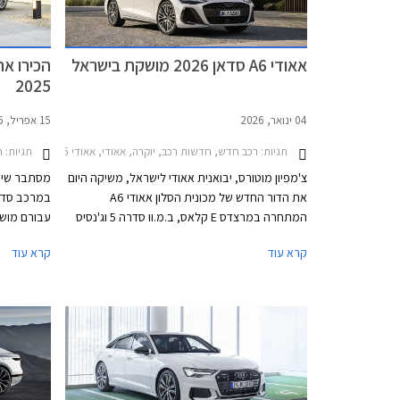
אאודי A6 סדאן 2026 מושקת בישראל
2025
04 ינואר, 2026
15 אפריל, 2025
תגיות:
רכב חדש, חדשות רכב, יוקרה, אאודי, אאודי A6 2018-2026, אאודי A6 2026-2026מחירון רכב
תגיות:
ח
צ'מפיון מוטורס, יבואנית אאודי לישראל, משיקה היום
מסתבר שיש 
את הדור החדש של מכונית הסלון אאודי A6
במרכב סדאן
המתחרה במרצדס E קלאס, ב.מ.וו סדרה 5 וג'נסיס
G80. הדגם מגיע ארצה בתצורת סדאן עם שלוש
קרא עוד
קרא עוד
מערכות הנעה לבחירה. המחיר עומד על החל מ-
467,000 ₪ לגרסת הכניסה ומאמיר לכדי 611,000
₪ לגרסה הבכירה.
קבוצת פולק
כך שמדובר 
הדומה.