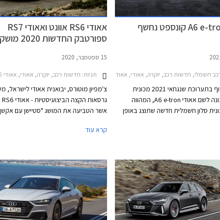
אאודי RS6 אוונט ואאודי RS7
ספורטבק החדשות 2020
בישראל
15 ספטמבר, 2020
ב חשמלי, חדשות רכב, יוקרה, אאודי, אאודי A6 2018-2026, אאודי A6 Avant e-tron 2025-2026אאודי A6 Sportback e-tron 2025-2026
תגיות:
חדשות רכב, יוקרה, אאודי, אאודי RS6 אוונט 2021-2025, אאודי RS7 2021-2026מחירון רכב
אאודי תחשוף בתערוכת שנגחאי 2021 מכונית
צ'מפיון מוטורס, יבואנית אאודי לישראל, מ
קונספט העונה לשם אאודי A6 e-tron, המהווה
גרסאות 
ונית סלון חשמלית חדשה שתוצג באופן
אשר הטביעה את המושג "סטיישן עם אקשן",
רשמי בחציון השני של שנת 2022. המכונית
A7 ספורטבק בעלת מרכב גרנד קופה.
קרא עוד
מתבססת על פלטפורמה חדשה בשם PPE
(Premium Platform Electric) שתשמש בהמשך
ונית כביש ורכבי פנאי שטח חשמליים.
השימוש בשם הדגם A6 מסמן את מיקומו של הדגם
 הדגמים של היצרנית. מדובר במכונית
סלון במידות מקבילות לאאודי A6, שתתחרה
בדגמים כגון טסלה מודל S, וברכבי סלון חשמליים
עו לשוק בשנים הקרובות.