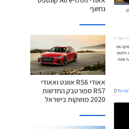
נחשף
ות
A7 2014-מחירון רכב
שיקה את
מכונית הסלון אאודי A6 ואת גרסת הקופה 4 דלתות
יגים את שפת
גופי
שה בעיצוב
ודגשים.
אאודי RS6 אוונט ואאודי
RS7 ספורטבק החדשות
צג עוד
2020 מושקות בישראל