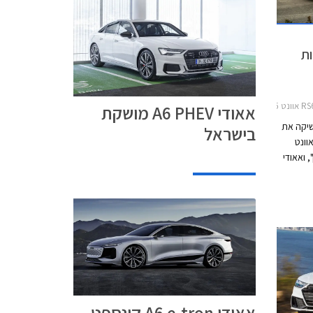
 מושקות
אאודי A6 PHEV מושקת
שיקה את
בישראל
הקצה הביצועיסטיות - אאודי RS6 אוונט
 ואאודי
אאודי A6 e-tron קונספט