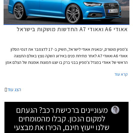
אאודי A6 ואאודי A7 החדשות מושקות בישראל
צ'מפיון מוטורס, יבואנית אאודי לישראל, תשיק ב- 17 לדצמבר את דגמי הסלון
אאודי A6 ואאודי A7 לאחר מתיחת פנים באירוע השקה נוצץ באולם התצוגה
הראשי של אאודי במגדל צ'מפיון בבני ברק בו יוצגו תמונות אומנות של הצלם אמן
זיו קורן למשך חודש ימים במהלך חודש ינואר. תערוכת הצילומים Audi Moments
קרא עוד
תתמקד בערכיו של המותג הגרמני בכל הנוגע לייצור הרכבים במפעלי החברה
באינגלושטט ונרקסהולם דרך תהליך העיצוב ומכוניות העבר של המותג. כמו כן,
יוצגו צילומים ממרוץ לה מאן האחרון שהתקיים בצרפת.
הצג עוד
מעוניינים ברכישת רכב? הגעתם
למקום הנכון. קבלו מהמומחים
שלנו ייעוץ חינם, הכירו את מבצעי