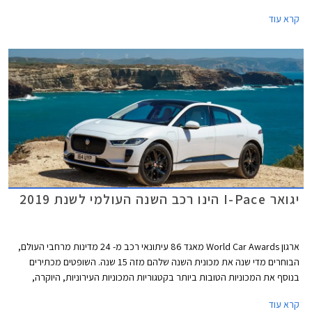
לייבא דגמים חדשים נוספים בשנה הקרובה, כולל כל דגמי הביצועים בסדרת RS.
קרא עוד
יגואר I-Pace הינו רכב השנה העולמי לשנת 2019
ארגון World Car Awards מאגד 86 עיתונאי רכב מ- 24 מדינות מרחבי העולם,
הבוחרים מדי שנה את מכונית השנה שלהם מזה 15 שנה. השופטים מכתירים
בנוסף את המכוניות הטובות ביותר בקטגוריות המכוניות העירוניות, היוקרה,
הביצועים, והמכוניות הירוקות. כמו כן מוכרז הרכב שזוכה בתואר עיצוב השנה.
קרא עוד
הרכבים הזוכים מוכרזים בתערוכת ניו יורק המתקיימת בימים אלה.