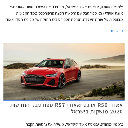
צ'מפיון מוטורס, יבואנית אאודי לישראל, מרחיבה את היצע גרסאות אאודי RS6
אוונט ואאודי RS7 ספורטבק עם גרסאות הקצה פרפורמנס. צמד המכוניות
מבוססות על אותה השלדה. הגרסה הספורטיבית החזקה של מכונית הסלון אאודי
A6, הלא היא אאודי RS6 מוצעת במרכב סטיישן בלבד אשר באאודי מכונה
קרא עוד
אוונט. אאודי A7 היא מכונית קופה 4 דלתות, מרכב אשר זוכה באאודי לשם
ספורטבק.
אאודי RS6 אוונט ואאודי RS7 ספורטבק החדשות
2020 מושקות בישראל
צ'מפיון מוטורס, יבואנית אאודי לישראל, משיקה את גרסאות הקצה