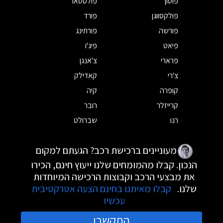
פוטון
פולסטאר
פולקסווגן
פורד
פורשה
פורתינג
פיאט
פיג'ו
פרארי
צ'אנגן
צ'רי
קאדילק
קופרה
קיה
קרייזלר
רובר
רנו
שברולט
מעוניינים ברכישת רכב? הגעתם למקום
הנכון. קבלו מהמומחים שלנו ייעוץ חינם, הכירו
את מבצעי הרכב וקבוצות הרכישה המיוחדות
שלנו.
קבלו מאיתנו בחינם הצעה אטרקטיבית
עכשיו
התקשרו