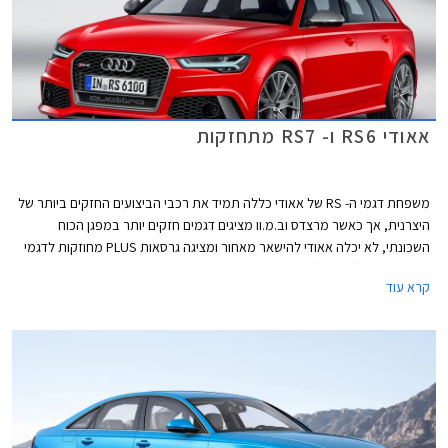
אאודי RS6 ו- RS7 מתחזקות
משפחת דגמי ה- RS של אאודי כללה תמיד את רכבי הביצועים החזקים ביותר של
היצרנית, אך כאשר מרצדס וב.מ.וו מציגים דגמים חזקים יותר במפגן הכוח
השכונתי, לא יכלה אאודי להישאר מאחור ומציגה גרסאות PLUS מחוזקות לדגמי
ה- RS6 אוונט (סטיישן) ו- RS7 ספורטבק.
קרא עוד