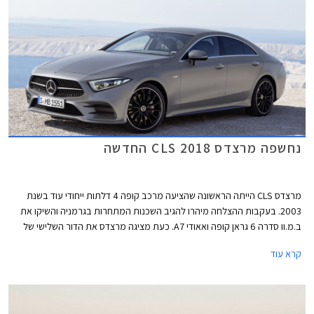
נחשפה מרצדס CLS 2018 החדשה
מרצדס CLS הייתה הראשונה שהציעה מרכב קופה 4 דלתות ייחודי עוד בשנת
2003. בעקבות ההצלחה מיהרו להגיב השכנות המתחרות בגרמניה והשיקו את
ב.מ.וו סדרה 6 גראן קופה ואאודי A7. כעת מציגה מרצדס את הדור השלישי של
CLS עם עיצוב בוגר וספורטיבי יותר. חרטום הרכב כולל יחידות תאורה מחודדות,
קרא עוד
פגוש אגרסיבי, וגריל גדול שבמרכזו מנצנץ סמל גדול של המותג. מכסה המנוע
נמתח הרחק לפנים ומרמז על יכולתו לאכלס מנוע 6 צילינדרים טורי ארוך. החלק
האחורי מציג קווים חלקים ונטולי קימורים, עם גג הגולש בהמשכיות אל מכסה תא
המטען.