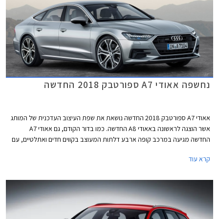
נחשפה אאודי A7 ספורטבק 2018 החדשה
אאודי A7 ספורטבק 2018 החדשה נושאת את שפת העיצוב העדכנית של המותג
אשר הוצגה לראשונה באאודי A8 החדשה. כמו בדור הקודם, גם אאודי A7
החדשה מגיעה במרכב קופה ארבע דלתות המעוצב בקווים חדים ואתלטיים, עם
משטחים גדולים ומכסה מנוע הנמתח הרחק לפנים. הגריל הקדמי החדש רחב
קרא עוד
ונמוך יותר מקודמו. גופי התאורה צרים וזמינים בשלוש גרסאות, הבכירה ביותר
כוללת פנסי LED מטריקס משולבי תאורת לייזר. מהצד ניתן להבחין בחישוקי 21
אינץ' (בגרסה הבכירה) וקשתות גלגלים בולטות להענקת מראה שרירי המשלב
אלמנטים עיצוביים מאאודי קוואטרו המיתולוגית.