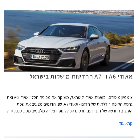
אאודי A6 ו- A7 החדשות מושקות בישראל
צ'מפיון מוטורס, יבואנית אאודי לישראל, משיקה את מכונית הסלון אאודי A6 ואת
גרסת הקופה 4 דלתות של הדגם - אאודי A7. שני הדגמים מציגים את שפת
העיצוב החדשה של היצרן עם חרטום הכולל גופי תאורה מלבניים מסוג LED, גריל
משושה בעיצוב אגרסיבי, ופגוש קדמי הכולל שני פסי אורך מודגשים.
קרא עוד