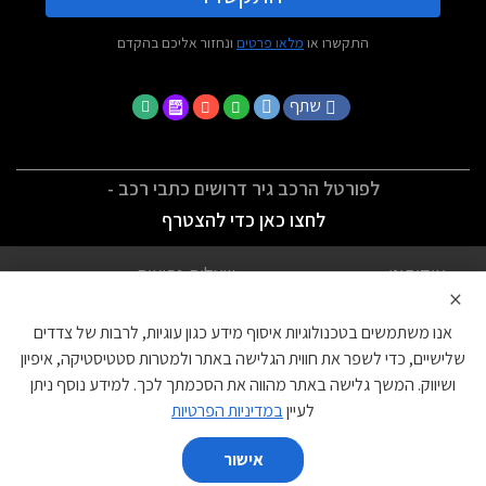
התקשרו או
מלאו פרטים
ונחזור אליכם בהקדם
שתף
לפורטל הרכב גיר דרושים כתבי רכב -
לחצו כאן כדי להצטרף
אודותינו
שאלות נפוצות
×
לתנאי השימוש
מדיניות פרטיות
אנו משתמשים בטכנולוגיות איסוף מידע כגון עוגיות, לרבות של צדדים
הצהרת נגישות
צור קשר
שלישיים, כדי לשפר את חווית הגלישה באתר ולמטרות סטטיסטיקה, איפיון
ושיווק. המשך גלישה באתר מהווה את הסכמתך לכך. למידע נוסף ניתן
עוגיות
לעיין
במדיניות הפרטיות
אישור
השווה