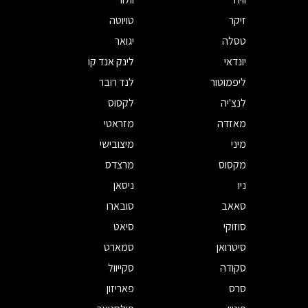
זיקר
טויוטה
טסלה
יגואר
יונדאי
לינק אנד קו
ליפמוטור
לנד רובר
לנצ'יה
לקסוס
מאזדה
מזראטי
מיני
מיצובישי
מקסוס
מרצדס
ניו
ניסאן
סאאב
סובארו
סוזוקי
סיאט
סיטרואן
סמארט
סקודה
סקייוול
סרס
פאריזון