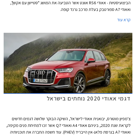
הביצועיסטיות - אאודי RS6 אוונט אשר הטביעה את המושג "סטיישן עם אקשן",
ואאודי A7 ספורטבק בעלת מרכב גרנד קופה.
קרא עוד
דגמי אאודי 2020 נוחתים בישראל
צ'מפיון מוטורס, יבואנית אאודי לישראל, השיקה הבוקר שלושה דגמים חדשים
לקראת שנת 2020, ביניהם אאודי A4 ואאודי Q7 אשר זכו למתיחת פנים מקיפה,
ואאודי A7 בגרסת פלאג-אין הייבריד (PHEV). עוד חשפה החברה את תוכניותיה