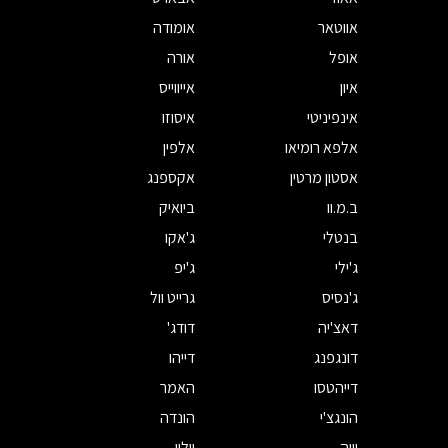
אווטאר
אומודה
אופל
אורה
איון
אייווייס
אינפיניטי
איסוזו
אלפא רומיאו
אלפין
אסטון מרטין
אקספנג
ב.מ.וו
ביואיק
בנטלי
ג'אקו
ג'ילי
ג'יפ
ג'נסיס
גרייט וול
דאצ'יה
דודג'
דונגפנג
דייהו
דייהטסו
האמר
הונגצ'י
הונדה
וויה
וולוו