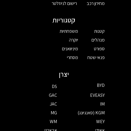
מחירון רכב
רישום לניוזלטר
קטגוריות
קטנות
משפחתיות
מנהלים
יוקרה
ספורט
מיניוואנים
פנאי שטח
מסחרי
יצרן
BYD
DS
GAC
EVEASY
JAC
IM
KGM (סאנגיונג)
MG
WM
WEY
אאודי
אבארט