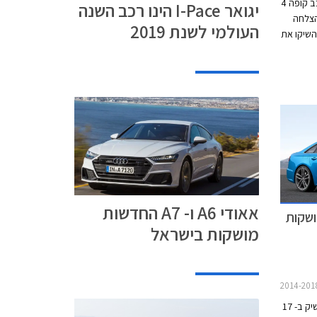
מרצדס CLS הייתה הראשונה שהציעה מרכב קופה 4
יגואר I-Pace הינו רכב השנה
בעקבות ההצלחה
העולמי לשנת 2019
השיקו את
אאודי A7. כעת מציגה
CL עם עיצוב בוגר
תאורה
זו מנצנץ
הרחק
ולתו לאכלס מנוע 6 צילינדרים
נטולי
ה תא
אאודי A6 ו- A7 החדשות
דשות מושקות
מושקות בישראל
צ'מפיון מוטורס, יבואנית אאודי לישראל, תשיק ב- 17