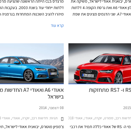
טורס, יבואנית אאודי לישראל, משיקה את
מכונית הסלון אאודי A6 ואת גרסת הקופה 4 דלתות
דלתות ייחודי עוד בשנת 2003. 
של הדגם - אאודי A7. שני הדגמים מציגים את שפת
מיהרו להגיב השכנות המתחרות בגרמניה ו
שה של היצרן עם חרטום הכולל גופי
ב.מ.וו סדרה 6 גראן קופה ו
קרא עוד
תאורה מלבניים מסוג LED, גריל משושה בעיצוב
מרצדס את הדור השלישי של S
גוש קדמי הכולל שני פסי אורך מודגשים.
וספורטיבי יותר. חרטום הרכב כולל יחידות 
מחודדות, פגוש אגרסיבי, וגריל גדול שבמרכ
סמל גדול של המותג. מכסה המנוע נמתח 
לפנים ומרמז על יכ
טורי ארוך. החלק האחורי מציג קווים חלקים ו
קימורים, עם גג הגולש בהמשכיות אל מכס
המטען.
אאודי A6 ואאודי A7 הח
בישראל
08 דצמבר, 2014
שות רכב, ספורט, יוקרה, אאודי, אאודי RS7 2016-2018אאודי RS6 אוונט 2016-2018
תגיות:
חדשות רכב, יוקרה, אאודי, אאודי A7 2014-2018אאודי A6 2014-2018
משפחת דגמי ה- RS של אאודי כללה תמיד את רכבי