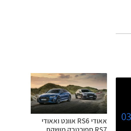
0
אאודי RS6 אוונט ואאודי
RS7 ספורטבק מושקת