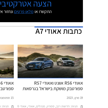
הצעה אטרקטיבית
התקשרו או
מלאו פרטים
ונחזור א
כתבות
אאודי A7
אאודי RS6 אוונט ואאודי RS7
ספורטבק מושקת בישראל בגרסאות
פרפורמנס מחוזקות
בישראל
19 מרץ, 2023
15 ספטמבר, 2020
תגיות:
חדשות רכב, ספורט, מנהלים, אאודי, אאודי RS7 2021-2026אאודי RS6 אוונט 2021-2025
תגיות:
חד