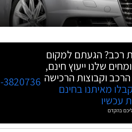
שת רכב? הגעתם למקום
מחים שלנו ייעוץ חינם,
הרכב וקבוצות הרכישה
3-3820736
בלו מאיתנו בחינם
 עכשיו
ליכם בהקדם