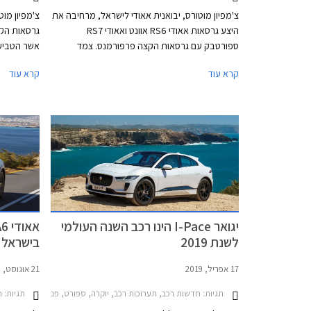
צ'מפיון מוטורס, יבואנית אאודי לישראל, מרחיבה את
צ'מפיון מו
היצע גרסאות אאודי RS6 אוונט ואאודי RS7
ספורטבק עם גרסאות הקצה פרפורמנס. צמד
אשר הטביעה
המכוניות מבוססות על אותה השלדה. הגרסה
A7 ספורטבק בעלת מרכב גרנד קופה.
קרא עוד
קרא עוד
הספורטיבית החזקה של מכונית הסלון אאודי A6,
הלא היא אאודי RS6 מוצעת במרכב סטיישן בלבד
אשר באאודי מכונה אוונט. אאודי A7 היא מכונית
קופה 4 דלתות, מרכב אשר זוכה באאודי לשם
ספורטבק.
יגואר I-Pace הינו רכב השנה העולמי
לשנת 2019
בישראל
17 אפריל, 2019
21 אוגוסט, 2018
תגיות:
תגיות:
חדשות רכב, תערוכות רכב, יוקרה, ספורט, פנאי שטח, אאודי, יגואר, סוזוקי, אאודי A7 2018-2026, יגואר I-PACE 2018-2023, 
חד