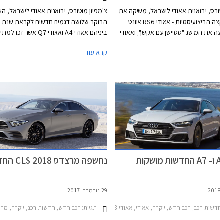
טורס, יבואנית אאודי לישראל, משיקה את
צ'מפיון מוטורס, יבואנית אאודי לישראל, ה
גרסאות הקצה הביצועיסטיות - אאודי RS6 אוונט
 את המושג "סטיישן עם אקשן", ואאודי
ביניהם אאודי A4 ואאודי Q7 אשר 
קרא עוד
עוד חשפה החברה את תוכניותיה לייבא דגמ
חדשים נוספים בשנה הקרובה, כולל כל דגמ
הביצועים בסדרת RS.
אאודי A6 ו- A7 החדשות מושקות
נחשפה מרצדס CLS 2018 החדשה
29 נובמבר, 2017
רכב השנה העולמי 2019תערוכת ניו יורק 2019
שות רכב, רכב חדש, יוקרה, אאודי, אאודי A7 2014-2018, אאודי A6 2014-2018מחירון רכב
תגיות:
רכב חדש, חדשות רכב, יוקרה, מרצדס, אאודי A7 2014-2018מ