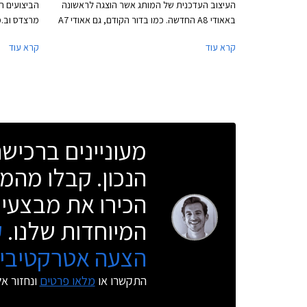
העיצוב העדכנית של המותג אשר הוצגה לראשונה
הביצועים ה
באאודי A8 החדשה. כמו בדור הקודם, גם אאודי A7
מרצדס וב.מ.
החדשה מגיעה במרכב קופה ארבע דלתות המעוצב
הכוח השכונ
קרא עוד
קרא עוד
בקווים חדים ואתלטיים, עם משטחים גדולים ומכסה
מנוע הנמתח הרחק לפנים. הגריל הקדמי החדש רחב
(סטיישן) ו- RS7 ספורטבק.
ונמוך יותר מקודמו. גופי התאורה צרים וזמינים
בשלוש גרסאות, הבכירה ביותר כוללת פנסי LED
מטריקס משולבי תאורת לייזר. מהצד ניתן להבחין
בחישוקי 21 אינץ' (בגרסה הבכירה) וקשתות גלגלים
מעוניינים ברכי
בולטות להענקת מראה שרירי המשלב אלמנטים
עיצוביים מאאודי קוואטרו המיתולוגית.
הנכון. קבלו מהמו
הכירו את מבצעי 
המיוחדות שלנו.
ק
הצעה אטרקטיבית
התקשרו או
מלאו פרטים
ונחזור א