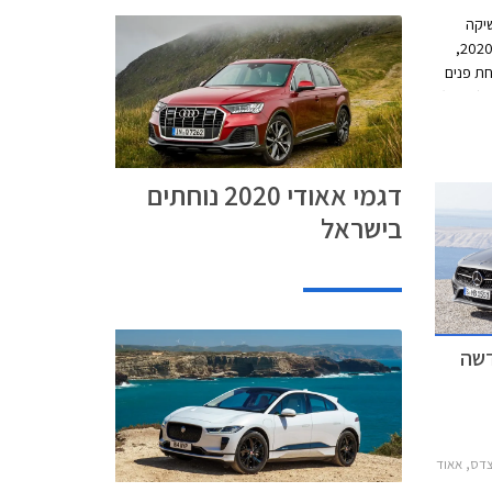
שיקה
הבוקר שלושה דגמים חדשים לקראת שנת 2020,
זכו למתיחת פנים
מקיפה, ואאודי A7 בגרסת פלאג-אין הייבריד (PHEV).
ים
י
דגמי אאודי 2020 נוחתים
בישראל
רצדס CLS 2014-2018