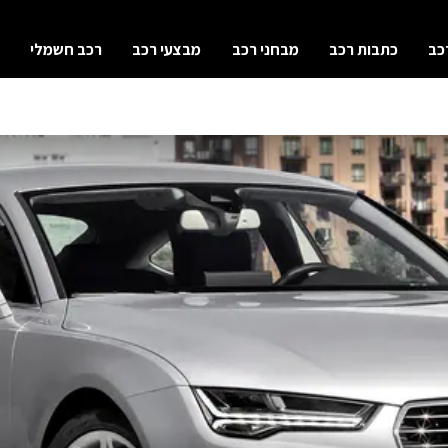
כב
כתבות רכב
מבחני רכב
מבצעי רכב
רכב חשמלי