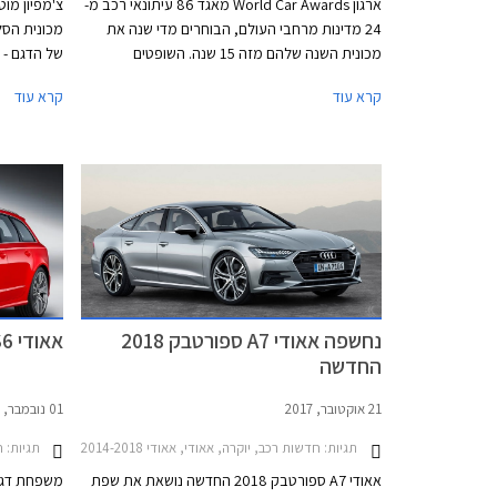
ארגון World Car Awards מאגד 86 עיתונאי רכב מ-
צ'מפיון מו
24 מדינות מרחבי העולם, הבוחרים מדי שנה את
מכונית השנה שלהם מזה 15 שנה. השופטים
מכתירים בנוסף את המכוניות הטובות ביותר
העיצוב החד
קרא עוד
קרא עוד
בקטגוריות המכוניות העירוניות, היוקרה, הביצועים,
והמכוניות הירוקות. כמו כן מוכרז הרכב שזוכה
אגרסיבי, ופ
בתואר עיצוב השנה. הרכבים הזוכים מוכרזים
בתערוכת ניו יורק המתקיימת בימים אלה.
נחשפה אאודי A7 ספורטבק 2018
אאודי RS6 ו- RS7 מתחזקות
החדשה
21 אוקטובר, 2017
01 נובמבר, 2015
תגיות:
חדשות רכב, יוקרה, אאודי, אאודי A7 2014-2018אאודי A7 ספורטבק 2018
תגיות:
חד
אאודי A7 ספורטבק 2018 החדשה נושאת את שפת