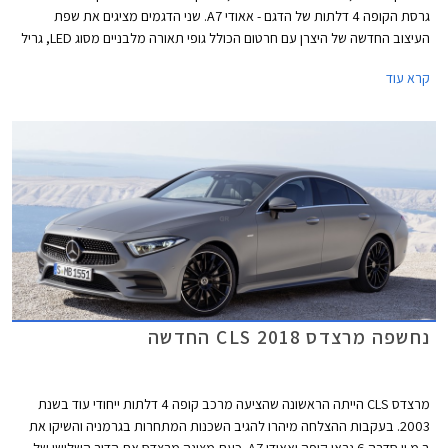
גרסת הקופה 4 דלתות של הדגם - אאודי A7. שני הדגמים מציגים את שפת
העיצוב החדשה של היצרן עם חרטום הכולל גופי תאורה מלבניים מסוג LED, גריל
משושה בעיצוב אגרסיבי, ופגוש קדמי הכולל שני פסי אורך מודגשים.
קרא עוד
נחשפה מרצדס CLS 2018 החדשה
מרצדס CLS הייתה הראשונה שהציעה מרכב קופה 4 דלתות ייחודי עוד בשנת
2003. בעקבות ההצלחה מיהרו להגיב השכנות המתחרות בגרמניה והשיקו את