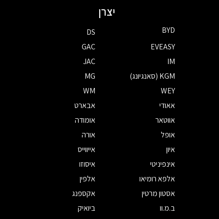
יצרן
BYD
DS
GAC
EVEASY
JAC
IM
KGM (סאנגיונג)
MG
WM
WEY
אאודי
אבארט
אווטאר
אומודה
אופל
אורה
איון
אייווייס
אינפיניטי
איסוזו
אלפא רומיאו
אלפין
אסטון מרטין
אקספנג
ב.מ.וו
ביואיק