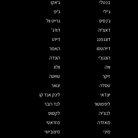
בנטלי
ג'אקו
ג'ילי
ג'יפ
ג'נסיס
גרייט וול
דאצ'יה
דודג'
דונגפנג
דייהו
דייהטסו
האמר
הונגצ'י
הונדה
וויה
וולוו
זיקר
טויוטה
טסלה
יגואר
יונדאי
לינק אנד קו
ליפמוטור
לנד רובר
לנצ'יה
לקסוס
מאזדה
מזראטי
מיני
מיצובישי