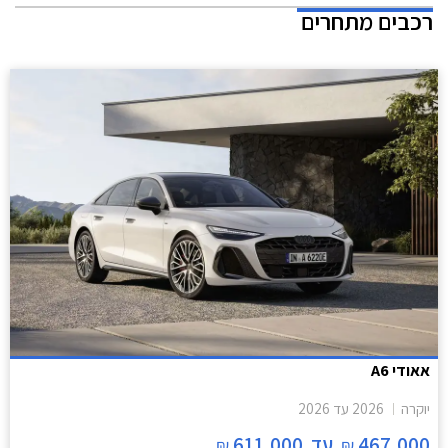
רכבים מתחרים
אאודי A6
יוקרה
2026
עד
2026
467,000
עד
611,000
₪
₪