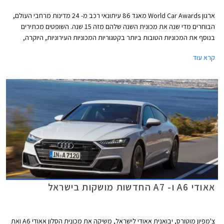
ארגון World Car Awards מאגד 86 עיתונאי רכב מ- 24 מדינות מרחבי העולם,
הבוחרים מדי שנה את מכונית השנה שלהם מזה 15 שנה. השופטים מכתירים
בנוסף את המכוניות הטובות ביותר בקטגוריות המכוניות העירוניות, היוקרה,
הביצועים, והמכוניות הירוקות. כמו כן מוכרז הרכב שזוכה בתואר עיצוב השנה.
קרא עוד
הרכבים הזוכים מוכרזים בתערוכת ניו יורק המתקיימת בימים אלה.
אאודי A6 ו- A7 החדשות מושקות בישראל
צ'מפיון מוטורס, יבואנית אאודי לישראל, משיקה את מכונית הסלון אאודי A6 ואת