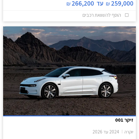
259,000
עד
266,200
₪
₪
הוסף להשוואת רכבים
זיקר 001
יוקרה
2024
עד
2026