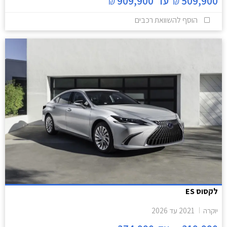
509,900
עד
909,900
₪
₪
הוסף להשוואת רכבים
לקסוס ES
יוקרה
2021
עד
2026