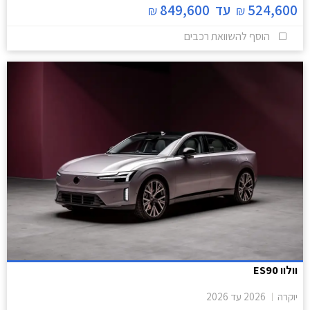
524,600
עד
849,600
₪
₪
הוסף להשוואת רכבים
וולוו ES90
יוקרה
2026
עד
2026