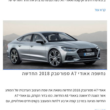
ב.מ.וו סדרה 6 גראן קופה ואאודי A7. כעת מציגה מרצדס את הדור השלישי של
CLS עם עיצוב בוגר וספורטיבי יותר. חרטום הרכב כולל יחידות תאורה מחודדות,
קרא עוד
פגוש אגרסיבי, וגריל גדול שבמרכזו מנצנץ סמל גדול של המותג. מכסה המנוע
נמתח הרחק לפנים ומרמז על יכולתו לאכלס מנוע 6 צילינדרים טורי ארוך. החלק
האחורי מציג קווים חלקים ונטולי קימורים, עם גג הגולש בהמשכיות אל מכסה תא
המטען.
נחשפה אאודי A7 ספורטבק 2018 החדשה
אאודי A7 ספורטבק 2018 החדשה נושאת את שפת העיצוב העדכנית של המותג
אשר הוצגה לראשונה באאודי A8 החדשה. כמו בדור הקודם, גם אאודי A7
החדשה מגיעה במרכב קופה ארבע דלתות המעוצב בקווים חדים ואתלטיים, עם
משטחים גדולים ומכסה מנוע הנמתח הרחק לפנים. הגריל הקדמי החדש רחב