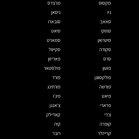
מקסוס
מרצדס
ניו
ניסאן
סאאב
סובארו
סוזוקי
סיאט
סיטרואן
סמארט
סקודה
סקייוול
סרס
פאריזון
פוטון
פולסטאר
פולקסווגן
פורד
פורשה
פורתינג
פיאט
פיג'ו
פרארי
צ'אנגן
צ'רי
קאדילק
קופרה
קיה
קרייזלר
רובר