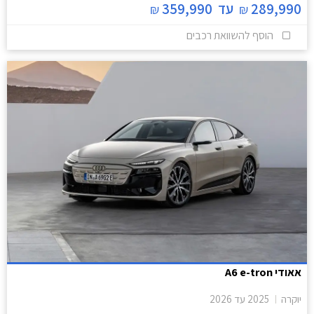
289,990
עד
359,990
₪
₪
הוסף להשוואת רכבים
אאודי A6 e-tron
יוקרה
2025
עד
2026