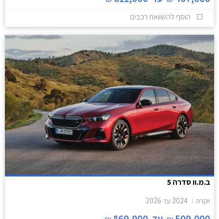
הוסף להשוואת רכבים
ב.מ.וו סדרה 5
יוקרה
2024
עד
2026
509,000
עד
869,900
₪
₪