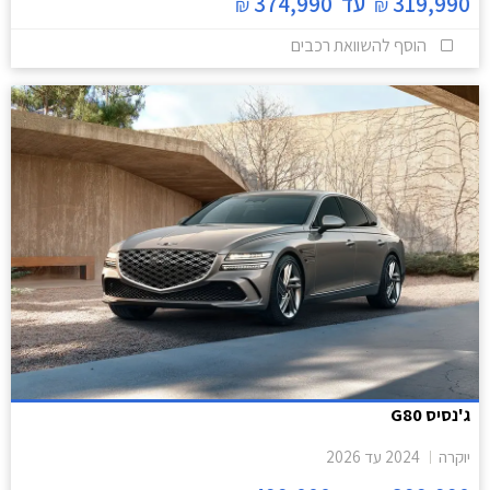
319,990
עד
374,990
₪
₪
הוסף להשוואת רכבים
ג'נסיס G80
יוקרה
2024
עד
2026