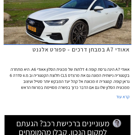
אאודי A7 במבחן דרכים - ספורט אלגנט
אאודי A7 הינה גרסת קופה 4 דלתות של מכונית הסלון אאודי A6. היא מתחרה
בקטגוריה נישתית המונה גם את מרצדס CLS חלוצת הקטגוריה וב.מ.וו סדרה 6
גראן קופה. קטגוריה זו מכוונת אל קהל יעד המבקש יותר סטייל ועיצוב
ממכונית הסלון שלו גם אם הדבר כרוך בפשרה מסויימת במרווח הראש
במושב האחורי ביחס לתצורת סדאן קלאסית.
קרא עוד
מעוניינים ברכישת רכב? הגעתם
למקום הנכון. קבלו מהמומחים