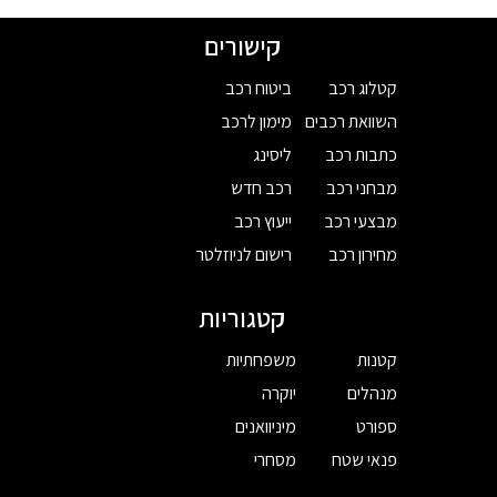
קישורים
קטלוג רכב
ביטוח רכב
השוואת רכבים
מימון לרכב
כתבות רכב
ליסינג
מבחני רכב
רכב חדש
מבצעי רכב
ייעוץ רכב
מחירון רכב
רישום לניוזלטר
קטגוריות
קטנות
משפחתיות
מנהלים
יוקרה
ספורט
מיניוואנים
פנאי שטח
מסחרי