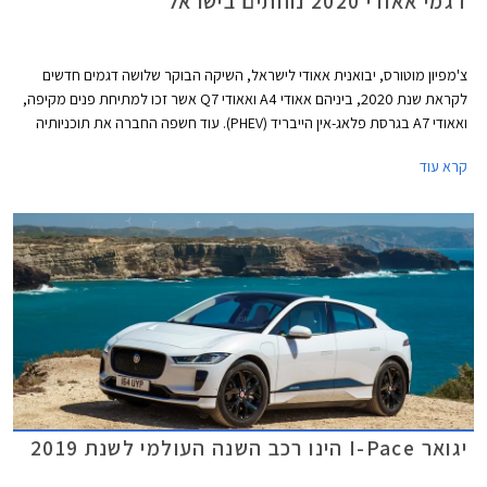
דגמי אאודי 2020 נוחתים בישראל
צ'מפיון מוטורס, יבואנית אאודי לישראל, השיקה הבוקר שלושה דגמים חדשים
לקראת שנת 2020, ביניהם אאודי A4 ואאודי Q7 אשר זכו למתיחת פנים מקיפה,
ואאודי A7 בגרסת פלאג-אין הייבריד (PHEV). עוד חשפה החברה את תוכניותיה
לייבא דגמים חדשים נוספים בשנה הקרובה, כולל כל דגמי הביצועים בסדרת RS.
קרא עוד
יגואר I-Pace הינו רכב השנה העולמי לשנת 2019