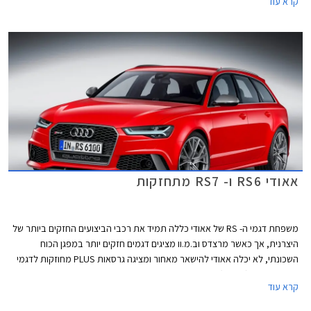
קרא עוד
ונמוך יותר מקודמו. גופי התאורה צרים וזמינים בשלוש גרסאות, הבכירה ביותר
כוללת פנסי LED מטריקס משולבי תאורת לייזר. מהצד ניתן להבחין בחישוקי 21
אינץ' (בגרסה הבכירה) וקשתות גלגלים בולטות להענקת מראה שרירי המשלב
אלמנטים עיצוביים מאאודי קוואטרו המיתולוגית.
אאודי RS6 ו- RS7 מתחזקות
משפחת דגמי ה- RS של אאודי כללה תמיד את רכבי הביצועים החזקים ביותר של
היצרנית, אך כאשר מרצדס וב.מ.וו מציגים דגמים חזקים יותר במפגן הכוח
השכונתי, לא יכלה אאודי להישאר מאחור ומציגה גרסאות PLUS מחוזקות לדגמי
ה- RS6 אוונט (סטיישן) ו- RS7 ספורטבק.
קרא עוד