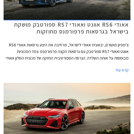
אאודי RS6 אוונט ואאודי RS7 ספורטבק מושקת
בישראל בגרסאות פרפורמנס מחוזקות
צ'מפיון מוטורס, יבואנית אאודי לישראל, מרחיבה את היצע גרסאות אאודי RS6
אוונט ואאודי RS7 ספורטבק עם גרסאות הקצה פרפורמנס. צמד המכוניות
מבוססות על אותה השלדה. הגרסה הספורטיבית החזקה של מכונית הסלון אאודי
A6, הלא היא אאודי RS6 מוצעת במרכב סטיישן בלבד אשר באאודי מכונה
קרא עוד
אוונט. אאודי A7 היא מכונית קופה 4 דלתות, מרכב אשר זוכה באאודי לשם
ספורטבק.