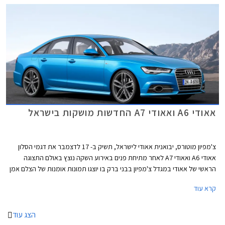
אאודי A6 ואאודי A7 החדשות מושקות בישראל
צ'מפיון מוטורס, יבואנית אאודי לישראל, תשיק ב- 17 לדצמבר את דגמי הסלון
אאודי A6 ואאודי A7 לאחר מתיחת פנים באירוע השקה נוצץ באולם התצוגה
הראשי של אאודי במגדל צ'מפיון בבני ברק בו יוצגו תמונות אומנות של הצלם אמן
זיו קורן למשך חודש ימים במהלך חודש ינואר. תערוכת הצילומים Audi Moments
קרא עוד
תתמקד בערכיו של המותג הגרמני בכל הנוגע לייצור הרכבים במפעלי החברה
באינגלושטט ונרקסהולם דרך תהליך העיצוב ומכוניות העבר של המותג. כמו כן,
יוצגו צילומים ממרוץ לה מאן האחרון שהתקיים בצרפת.
הצג עוד