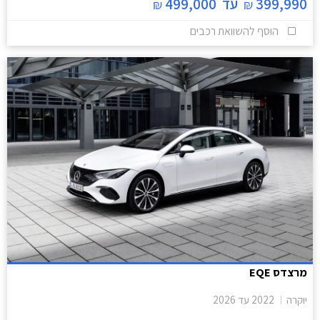
399,990
עד
499,000
₪
₪
הוסף להשוואת רכבים
מרצדס EQE
יוקרה
2022
עד
2026