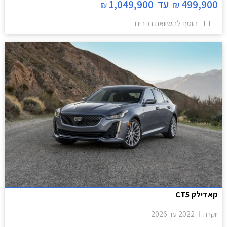
499,900
עד
1,049,900
₪
₪
הוסף להשוואת רכבים
קאדילק CT5
יוקרה
2022
עד
2026