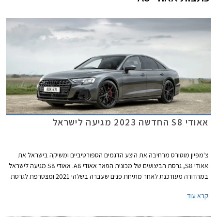
אאודי S8 החדשה 2023 מגיעה לישראל
צ'מפיון מוטורס מרחיבה את היצע הדגמים הספורטיביים ומשיקה בישראל את
אאודי S8, גרסת הביצועים של מכונית הפאר אאודי A8. אאודי S8 מגיעה לישראל
במהדורה מעודכנת לאחר מתיחת פנים שעברה בשלהי 2021 ומצטרפת לגרסת
ה- PHEV של אאודי A8 שהושקה בישראל לפני שנה. אאודי S8 תוצע בישראל
קרא עוד
במחיר של החל מ- 1,350,000 ₪.