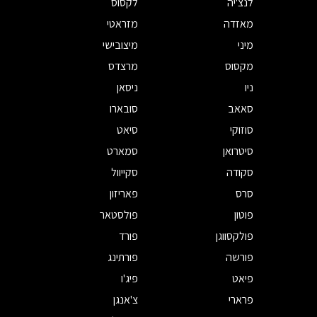
לנצ'יה
לקסוס
מאזדה
מזראטי
מיני
מיצובישי
מקסוס
מרצדס
ניו
ניסאן
סאאב
סובארו
סוזוקי
סיאט
סיטרואן
סמארט
סקודה
סקייוול
סרס
פאריזון
פוטון
פולסטאר
פולקסווגן
פורד
פורשה
פורתינג
פיאט
פיג'ו
פרארי
צ'אנגן