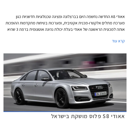
אאודי A8 החדשה נחשפה היום בברצלונה ומציגה טכנולוגיות חדשניות כגון
מערכת מתלים אלקטרו-מכנית אקטיבית, ומערכות בטיחות מתקדמות ההופכות
אותה למכונית הראשונה של אאודי בעלת יכולת נהיגה אוטונומית ברמה 3 שהיא
רמה אחת לפני רכב אוטונומי ללא צורך בנהג אנושי. ספינת הדגל החדשה של
קרא עוד
אאודי תתחרה בסגמנט היוקרתי ביותר מול מכוניות פאר דוגמת מרצדס S קלאס,
ב.מ.וו סדרה 7, יגואר XJ, ולקסוס LS.
אאודי S8 פלוס מושקת בישראל