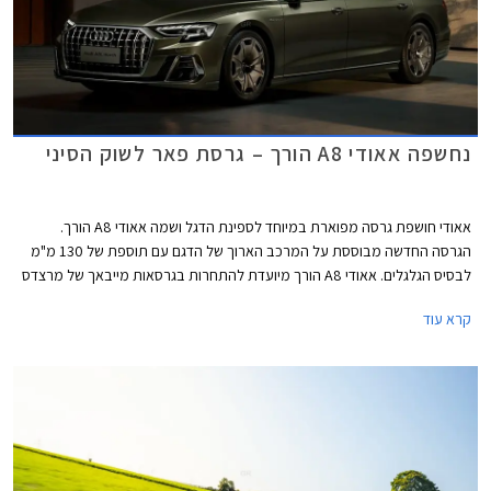
נחשפה אאודי A8 הורך – גרסת פאר לשוק הסיני
אאודי חושפת גרסה מפוארת במיוחד לספינת הדגל ושמה אאודי A8 הורך.
הגרסה החדשה מבוססת על המרכב הארוך של הדגם עם תוספת של 130 מ"מ
לבסיס הגלגלים. אאודי A8 הורך מיועדת להתחרות בגרסאות מייבאך של מרצדס
S קלאס. הגרסה החדשה קרויה הורך, על שם מייסד אאודי אוגוסט הורך שהקים
קרא עוד
את החברה בשנת 1,910.