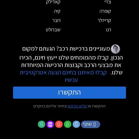
צ'רי
קאדילק
קופרה
קיה
קרייזלר
רובר
רנו
שברולט
מעוניינים ברכישת רכב? הגעתם למקום
הנכון. קבלו מהמומחים שלנו ייעוץ חינם, הכירו
את מבצעי הרכב וקבוצות הרכישה המיוחדות
שלנו.
קבלו מאיתנו בחינם הצעה אטרקטיבית
עכשיו
התקשרו
התקשרו או
מלאו פרטים
ונחזור אליכם בהקדם
שתף