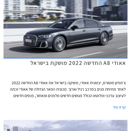
אאודי A8 החדשה 2022 מושקת בישראל
צ׳מפיון מוטורס, יבואנית אאודי, משיקה בישראל את אאודי A8 החדשה 2022
לאחר מתיחת פנים במרכב רגיל וארוך. מכונית הפאר הגדולה של אאודי זכתה
לעיצוב עדכני ומלוטש הכולל פגושים חדשים מלפנים ומאחור, פנסים חדשים
המיישרים קו עם שפת העיצוב העדכנית של המותג, עיטורי כרום בולטים מבעבר,
קרא עוד
וחישוקים בעיצובים שונים.