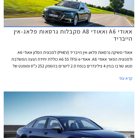
אאודי A6 ואאודי A8 מקבלות גרסאות פלאג-אין
הייבריד
אאודי משיקה גרסאות פלאג-אין הייבריד (PHEV) למכונית הסלון אאודי A6
ולמכונית הפאר אאודי A8. אאודי A6 55 TFSI e כוללת יחידת הנעה המשלבת
מנוע טורבו בנזין 4 צילינדרים בנפח 2.0 ליטרים בהספק 252 כ"ס ומומנט של
37.7 קג"מ עם מנוע חשמלי בהספק 135 כ"ס וסוללת ליתיום-יון בקיבולת 14.1
קרא עוד
קוט"ש. ליחידת הנעה זו הספק משולב של 367 כ"ס ומומנט של 51 קג"מ החל מ-
1,250 סל"ד. תאוצה 0-100 קמ"ש אורכת 5.6 שניות והמהירות המירבית
מוגבלת ל- 250 קמ"ש. טווח הנסיעה החשמלי בגרסה זו עומד על 53 ק"מ
במהירות של עד 135 קמ"ש. העיצוב החיצוני מקבל את חבילת S ליין
הספורטיבית הכוללת פגושים בעיצוב אגרסיבי, גופי תאורה מסוג LED מטריקס,
חישוקי 19 אינץ', קליפרים אדומים, ומתלים מוקשחים.