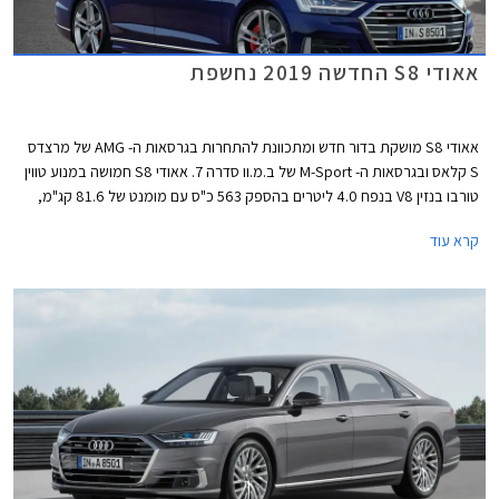
אאודי S8 החדשה 2019 נחשפת
אאודי S8 מושקת בדור חדש ומתכוונת להתחרות בגרסאות ה- AMG של מרצדס
S קלאס ובגרסאות ה- M-Sport של ב.מ.וו סדרה 7. אאודי S8 חמושה במנוע טווין
טורבו בנזין V8 בנפח 4.0 ליטרים בהספק 563 כ"ס עם מומנט של 81.6 קג"מ,
המשודך לתיבת 8 הילוכים אוטומטית פלנטרית ולהנעה כפולה מסוג קוואטרו.
קרא עוד
המנוע מצוייד במערכת מיקרו-היברידית הכוללת אלטרנטור-מתנע במתח 48V
וסוללת ליתיום הממוקמת על הציר האחורי. נתוני ביצועים וצריכת דלק טרם
פורסמו.