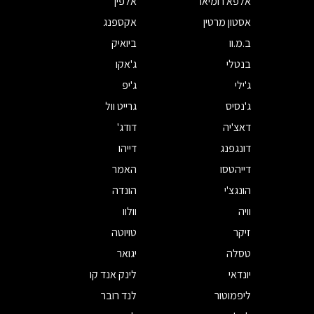
אלפא רומיאו
אלפין
אסטון מרטין
אקספנג
ב.מ.וו
ביואיק
בנטלי
ג'אקו
ג'ילי
ג'יפ
ג'נסיס
גרייט וול
דאצ'יה
דודג'
דונגפנג
דייהו
דייהטסו
האמר
הונגצ'י
הונדה
וויה
וולוו
זיקר
טויוטה
טסלה
יגואר
יונדאי
לינק אנד קו
ליפמוטור
לנד רובר