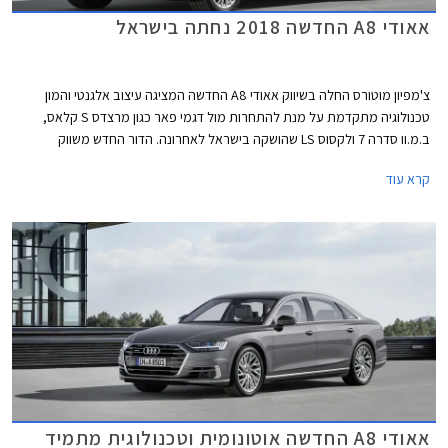
אאודי A8 החדשה 2018 נחתה בישראל
צ'מפיון מוטורס החלה בשיווק אאודי A8 החדשה המציגה עיצוב אלגנטי והמון
טכנולוגיה מתקדמת על מנת להתחרות מול דגמי פאר כגון מרצדס S קלאס,
ב.מ.וו סדרה 7 ולקסוס LS שהושקה בישראל לאחרונה. הדור החדש משווק
במרכב רגיל וארוך במחירים של 749,000 ₪ ו- 779,000 ₪ בהתאמה.
קרא עוד
אאודי A8 החדשה אוטונומית וטכנולוגית מתמיד