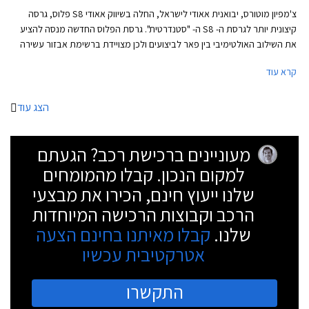
צ'מפיון מוטורס, יבואנית אאודי לישראל, החלה בשיווק אאודי S8 פלוס, גרסה
קיצונית יותר לגרסת ה- S8 ה- "סטנדרטית". גרסת הפלוס החדשה מנסה להציע
את השילוב האולטימיבי בין פאר לביצועים ולכן מצויידת ברשימת אבזור עשירה
במיוחד וביחידת הנעה עם נתונים השמורים בד"כ לרכבי על. גם מידותיה של
קרא עוד
אאודי S8 פלוס אינן צנועות. אורכה 5,147 מ"מ, רוחבה 1,949 מ"מ, מרווח
הסרנים עומד על 2,994 מ"מ, ותא המטען בנפח 520 ליטר.
הצג עוד
מעוניינים ברכישת רכב? הגעתם
למקום הנכון. קבלו מהמומחים
שלנו ייעוץ חינם, הכירו את מבצעי
הרכב וקבוצות הרכישה המיוחדות
שלנו.
קבלו מאיתנו בחינם הצעה
אטרקטיבית עכשיו
התקשרו