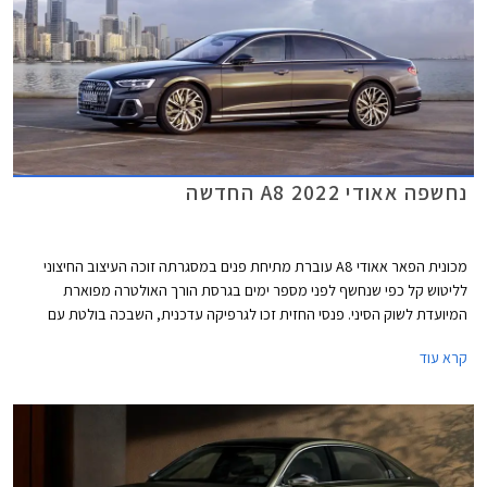
נחשפה אאודי A8 2022 החדשה
מכונית הפאר אאודי A8 עוברת מתיחת פנים במסגרתה זוכה העיצוב החיצוני
לליטוש קל כפי שנחשף לפני מספר ימים בגרסת הורך האולטרה מפוארת
המיועדת לשוק הסיני. פנסי החזית זכו לגרפיקה עדכנית, השבכה בולטת עם
עיטורי כרום עבים, וכונסי האוויר בפגוש גדולים ומודגשים. מבט מהדופן יפגיש
קרא עוד
אותנו עם חישוקים בעיצוב חדש, ומאחור נרשם רענון קליל. לראשונה בדגם יוכלו
הרוכשים לבחור חבילת עיצוב S ליין ספורטיבית, חבילת עיטורי כרום או עיטורים
מושחרים, וצבעי מרכב בגימור מט.