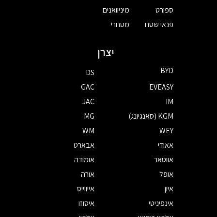
ספורט
מיניוואנים
פנאי שטח
מסחרי
יצרן
BYD
DS
GAC
EVEASY
JAC
IM
KGM (סאנגיונג)
MG
WM
WEY
אאודי
אבארט
אווטאר
אומודה
אופל
אורה
איון
אייווייס
אינפיניטי
איסוזו