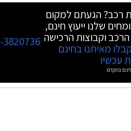
שת רכב? הגעתם למקום
מחים שלנו ייעוץ חינם,
הרכב וקבוצות הרכישה
3-3820736
בלו מאיתנו בחינם
 עכשיו
ליכם בהקדם