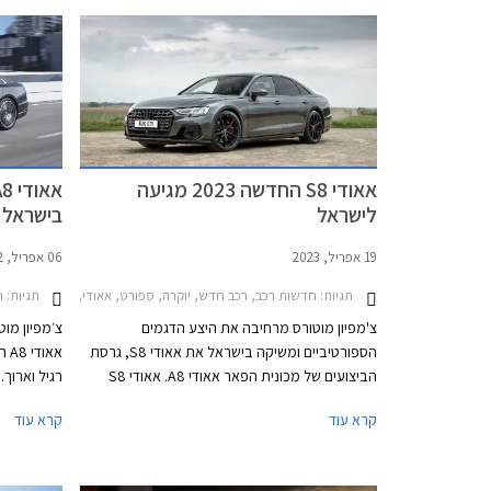
אאודי S8 החדשה 2023 מגיעה
לישראל
בישראל
19 אפריל, 2023
06 אפריל, 2022
תגיות:
חדשות רכב, רכב חדש, יוקרה, ספורט, אאודי, אאודי A8 2022-2026אאודי S8 2023-2026
תגיות:
חד
צ'מפיון מוטורס מרחיבה את היצע הדגמים
צ׳מפיון מו
הספורטיביים ומשיקה בישראל את אאודי S8, גרסת
הביצועים של מכונית הפאר אאודי A8. אאודי S8
רגיל וארוך
מגיעה לישראל במהדורה מעודכנת לאחר מתיחת
לעיצוב עדכ
קרא עוד
קרא עוד
פנים שעברה בשלהי 2021 ומצטרפת לגרסת ה-
ומאחור, פנ
PHEV של אאודי A8 שהושקה בישראל לפני שנה.
העדכנית של
אאודי S8 תוצע בישראל במחיר של החל מ-
וחישוקים בע