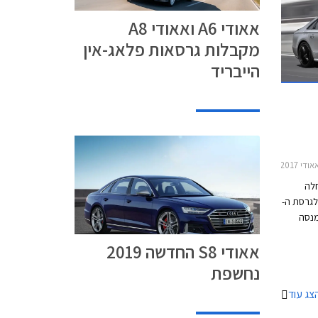
צועים
אאודי A6 ואאודי A8
מקבלות גרסאות פלאג-אין
הייבריד
S8 201
חלה
יותר לגרסת ה-
מנסה
צועים
אאודי S8 החדשה 2019
 וביחידת
גם
נחשפת
. אורכה
צג עוד
וח הסרנים