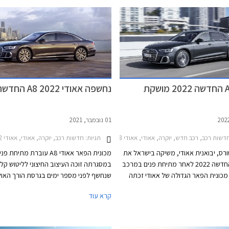
אאודי A8 החדשה 2022 מושקת
נחשפה אאודי A8 2022 החדשה
01 נובמבר, 2021
שות רכב, רכב חדש, יוקרה, אאודי, אאודי A8 ארוכה 2018-2022, אאודי A8 2018-2022, אאודי A8 2022-2026, אאודי A8 ארוכה 2022-2026מחירון רכב
תגיות:
חדשות רכב, יוקרה, אאודי, אאודי A8 2018-2022, אאודי A8 ארוכה 2018-2022, אאודי A8 ארוכה 2022-2026אאודי A8 2022-2026
טורס, יבואנית אאודי, משיקה בישראל את
מכונית הפאר אאודי A8 עוברת מתיחת פ
אאודי A8 החדשה 2022 לאחר מתיחת פנים במרכב
במסגרתה זוכה העיצוב החיצוני לליטוש קל 
. מכונית הפאר הגדולה של אאודי זכתה
שנחשף לפני מספר ימים בגרסת הורך האו
ני ומלוטש הכולל פגושים חדשים מלפנים
מפוארת המיועדת לשוק הסיני. פנסי החזית 
קרא עוד
סים חדשים המיישרים קו עם שפת העיצוב
לגרפיקה עדכנית, השבכה בולטת עם עיטור
 המותג, עיטורי כרום בולטים מבעבר,
עבים, וכונסי האוויר בפגוש גדולים ומודגשים
יצובים שונים.
מהדופן יפגיש אותנו עם חישוקים בעיצוב חד