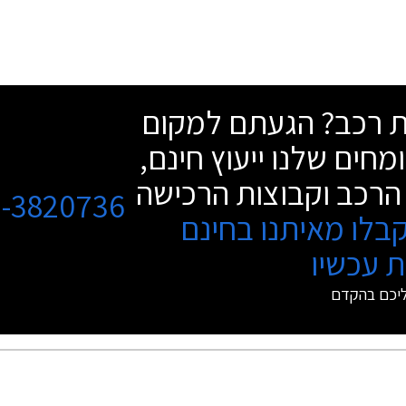
שת רכב? הגעתם למקום
מחים שלנו ייעוץ חינם,
הרכב וקבוצות הרכישה
3-3820736
בלו מאיתנו בחינם
 עכשיו
ליכם בהקדם