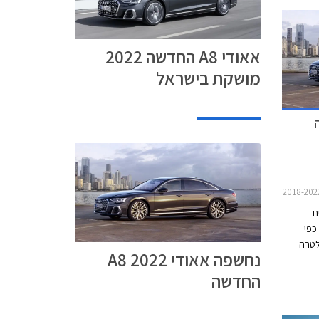
אאודי A8 החדשה 2022
מושקת בישראל
נים
כפי
לטרה
נחשפה אאודי A8 2022
זכו
החדשה
י כרום
. מבט
ש,