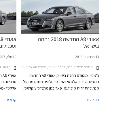
ליין הספורט
אאודי A8 החדשה 2018 נחתה
קליפרים אד
בישראל
וטכנולוג
13 פברואר, 2018
10 יולי, 2017
תגיות:
חדשות רכב, יוקרה, אאודי, אאודי A8 ארוך -2026, אאודי A8 2018מחירון רכב
תגיות:
ר
צ'מפיון מוטורס החלה בשיווק אאודי A8 החדשה
אא
המציגה עיצוב אלגנטי והמון טכנולוגיה מתקדמת על
טכנולוגיות
מנת להתחרות מול דגמי פאר כגון מרצדס S קלאס,
אלקטרו-מכנ
ב.מ.וו סדרה 7 ולקסוס LS שהושקה בישראל
מתקדמות ה
קרא עוד
קרא עוד
לאחרונה. הדור החדש משווק במרכב רגיל וארוך
במחירים של 749,000 ₪ ו- 779,000 ₪ בהתאמה.
רמה אחת לפ
ספינת הדג
קלאס, ב.מ.וו סדרה 7, יג