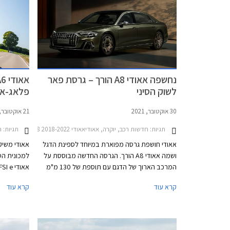
1,350,000 ₪.
נחשפה אאודי A8 הורך – גרסת פאר
לשוק הסיני
פלאג-אין
30 אוקטובר, 2021
21 אוקטובר, 2019
תגיות:
חדשות רכב, יוקרה, אאודיאאודי A8 2018-2022
תגיות:
חד
אאודי חושפת גרסה מפוארת במיוחד לספינת הדגל
ושמה אאודי A8 הורך. הגרסה החדשה מבוססת על
המרכב הארוך של הדגם עם תוספת של 130 מ"מ
לבסיס הגלגלים. אאודי A8 הורך מיועדת להתחרות
קרא עוד
קרא עוד
בגרסאות מייבאך של מרצדס S קלאס. הגרסה
החדשה קרויה הורך, על שם מייסד אאודי אוגוסט
הורך שהקים את החברה בשנת 1,910.