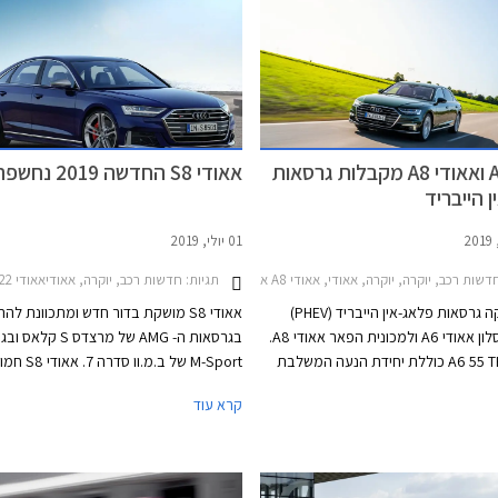
ומאחור נרשם רענון קליל. לראשונה בדגם יו
הרוכשים לבחור חבילת עיצוב S לי
חבילת עיטורי כרום או עיטורים מושחרים, ו
מרכב בגימור מט.
אאודי A6 ואאודי A8 מקבלות גרסאות
אאודי S8 החדשה 2019 נחשפת
 הייבריד
01 יולי, 2019
שות רכב, יוקרה, יוקרה, אאודי, אאודי A8 ארוכה 2018-2022אאודי A6 2018-2026
תגיות:
חדשות רכב, יוקרה, אאודיאאודי S8 2021-2022
אאודי משיקה גרסאות פלאג-אין הייבריד (PHEV)
אאודי S8 מושקת בדור חדש ומתכוונת ל
למכונית הסלון אאודי A6 ולמכונית הפאר אאודי A8.
בגרסאות ה- AMG של מרצדס
אאודי A6 55 TFSI e כוללת יחידת הנעה המשלבת
M-Sport של ב.מ.וו סדרה 7
מנוע טורבו בנזין 4 צילינדרים בנפח 2.0 ליטרים
במנוע טווין טורבו ב
קרא עוד
בהספק 252 כ"ס ומומנט של 37.7 קג"מ עם מנוע
563 כ"ס עם מומנט של 81.6 ק
חשמלי בהספק 135 כ"ס וסוללת ליתיום-יון בקיבולת
8 הילוכים אוטומטית פלנטרית ולהנעה כפו
14.1 קוט"ש. ליחידת הנעה זו הספק משולב של 367
קוואטרו. המנוע מצוייד במערכת מיקרו-היב
כ"ס ומומנט של 51 קג"מ החל מ- 1,250 סל"ד.
הכוללת אלטרנטור-מתנע ב