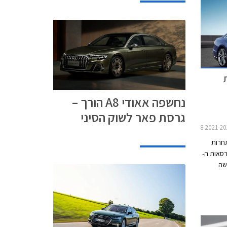
כלו
ין ספורטיבית,
צבעי
נחשפה אאודי A8 הורך –
גרסת פאר לשוק הסיני
התחרות
 S קלאס ובגרסאות ה-
. אאודי S8 חמושה
נזין V8 בנפח 4.0 ליטרים בהספק
ג"מ, המשודך לתיבת
לה מסוג
רידית
מתח 48V וסוללת