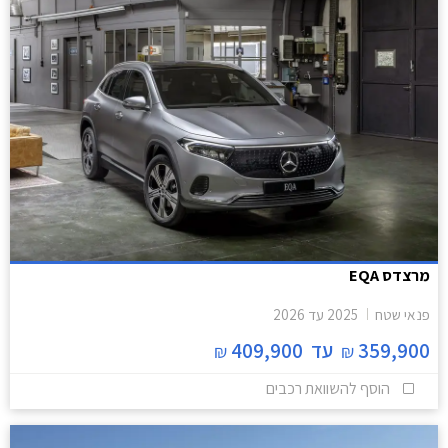
מרצדס EQA
פנאי שטח
2025
עד
2026
359,900
עד
409,900
₪
₪
הוסף להשוואת רכבים