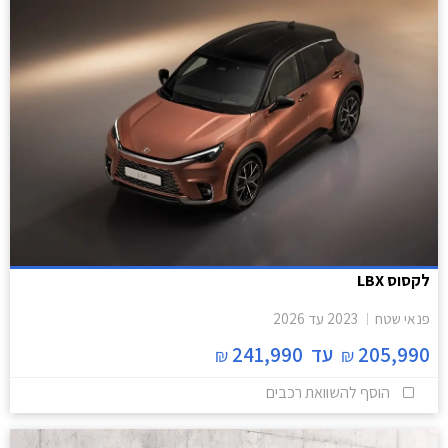
לקסוס LBX
פנאי שטח
2023
עד
2026
205,990
עד
241,990
₪
₪
הוסף להשוואת רכבים