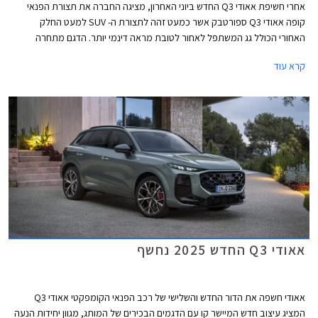
אחרי חשיפת אאודי Q3 החדש ביוני האחרון, מציגה החברה את תצורת הפנאי
קופה אאודי Q3 ספורטבק אשר כמעט זהה לתצורת ה- SUV למעט החלק
האחורי הכולל גג המשתפל לאחור לטובת מראה דינמי יותר. הדגם מתחרה
בעיקר בב.מ.וו X2 וישווק עם מגוון יחידות הנעה כולל מערכת פלאג-אין הייבריד
קרא עוד
עם טווח נסיעה חשמלי של עד 118 ק"מ.
אאודי Q3 החדש 2025 נחשף
אאודי חשפה את הדור החדש והשלישי של רכב הפנאי הקומפקטי אאודי Q3
המציג עיצוב חדש המיישר קו עם הדגמים הבכירים של המותג, מגוון יחידות הנעה