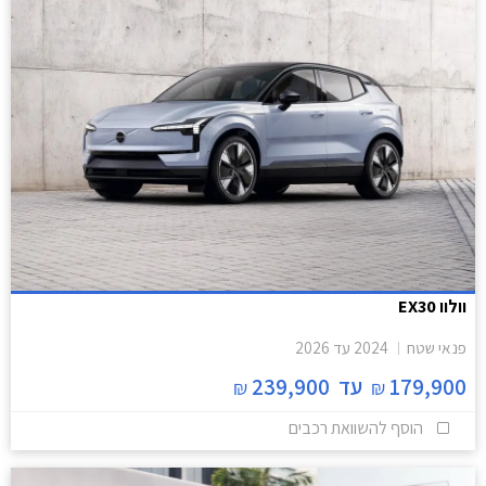
וולוו EX30
פנאי שטח
2024
עד
2026
179,900
עד
239,900
₪
₪
הוסף להשוואת רכבים