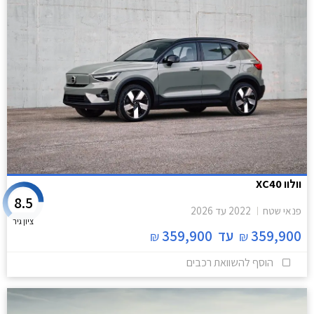
וולוו XC40
8.5
פנאי שטח
2022
עד
2026
ציון גיר
359,900
עד
359,900
₪
₪
הוסף להשוואת רכבים