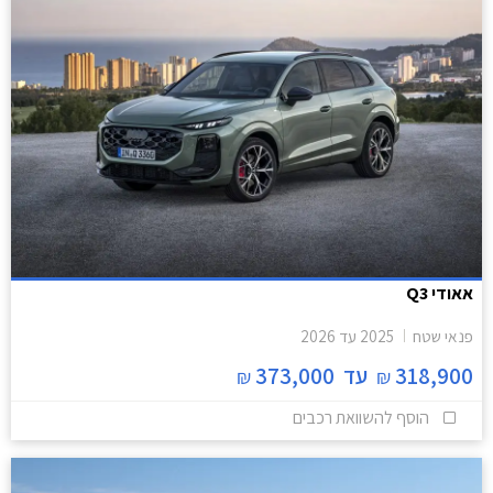
אאודי Q3
פנאי שטח
2025
עד
2026
318,900
עד
373,000
₪
₪
הוסף להשוואת רכבים