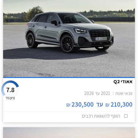
אאודי Q2
7.8
פנאי שטח
2021
עד
2026
ציון גיר
210,300
עד
230,500
₪
₪
הוסף להשוואת רכבים