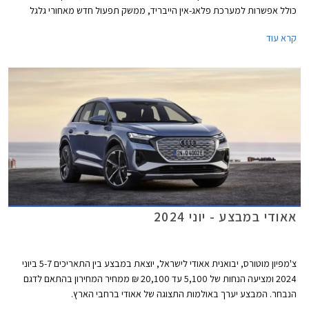
כולל אפשרות למערכת פלאג-אין הייבריד, ממשק תפעול חדש מאחורי גלגל
ההגה, טכנולוגיות חדשות ומרווח פנימי משופר. כל אלו על מנת להתחרות
קרא עוד
במרצדס GLA ובב.מ.וו X1.
אאודי במבצע - יוני 2024
צ'מפיון מוטורס, יבואנית אאודי לישראל, יוצאת במבצע בין התאריכים 5-7 ביוני
2024 ומציעה הנחות של 5,100 עד 20,100 ₪ ממחיר המחירון בהתאם לדגם
הנבחר. המבצע יערך באולמות התצוגה של אאודי ברחבי הארץ.