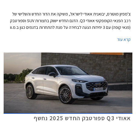
צ'מפיון מוטורס, יבואנית אאודי לישראל, משיקה את הדור החדש והשלישי של
רכב הפנאי הקומפקטי אאודי Q3. הדגם החדש ישווק בתצורות SUV וספורטבק
(פנאי קופה) עם 3 יחידות הנעה לבחירה על מנת להתחרות בדגמים כגון ב.מ.וו
X1, ב.מ.וו X2 ומרצדס GLA. בהמשך יצטרפו להיצע גם גרסאות פלאג-אין הייבריד.
קרא עוד
אאודי Q3 ספורטבק החדש 2025 נחשף