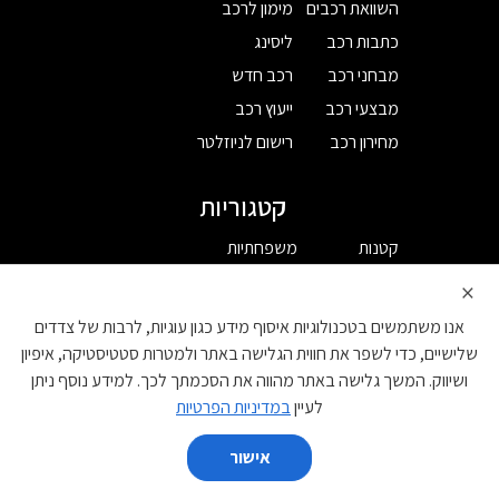
השוואת רכבים
מימון לרכב
כתבות רכב
ליסינג
מבחני רכב
רכב חדש
מבצעי רכב
ייעוץ רכב
מחירון רכב
רישום לניוזלטר
קטגוריות
קטנות
משפחתיות
מנהלים
יוקרה
×
ספורט
מיניוואנים
אנו משתמשים בטכנולוגיות איסוף מידע כגון עוגיות, לרבות של צדדים
פנאי שטח
מסחרי
שלישיים, כדי לשפר את חווית הגלישה באתר ולמטרות סטטיסטיקה, איפיון
ושיווק. המשך גלישה באתר מהווה את הסכמתך לכך. למידע נוסף ניתן
יצרן
לעיין
במדיניות הפרטיות
BYD
אישור
DS
השווה
GAC
EVEASY