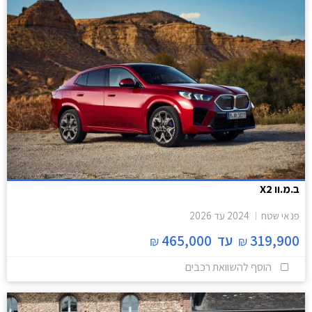
ב.מ.וו X2
פנאי שטח
2024
עד
2026
319,900
עד
465,000
₪
₪
הוסף להשוואת רכבים