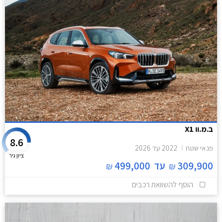
ב.מ.וו X1
8.6
פנאי שטח
2022
עד
2026
ציון גיר
309,900
עד
499,000
₪
₪
הוסף להשוואת רכבים