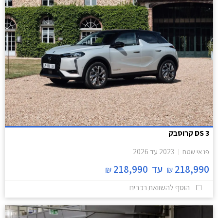
DS 3 קרוסבק
פנאי שטח
2023
עד
2026
218,990
עד
218,990
₪
₪
הוסף להשוואת רכבים