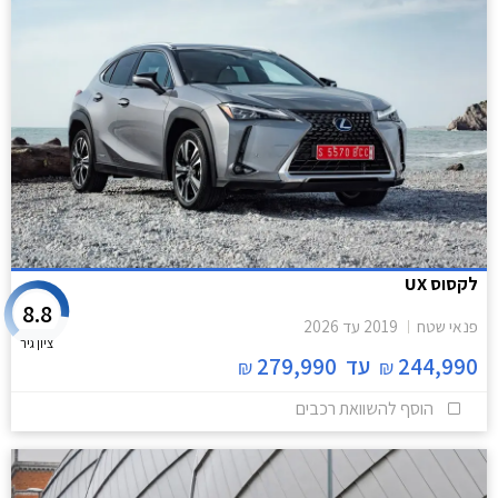
לקסוס UX
8.8
פנאי שטח
2019
עד
2026
ציון גיר
244,990
עד
279,990
₪
₪
הוסף להשוואת רכבים