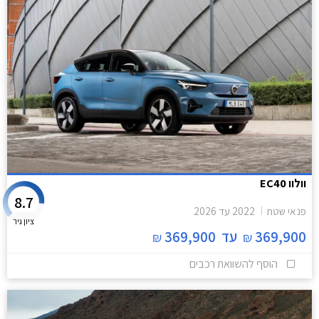
וולוו EC40
8.7
פנאי שטח
2022
עד
2026
ציון גיר
369,900
עד
369,900
₪
₪
הוסף להשוואת רכבים