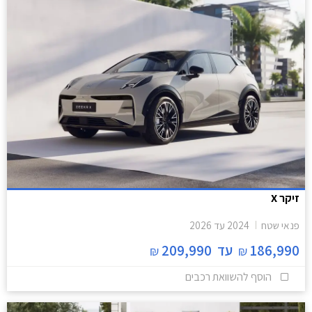
זיקר X
פנאי שטח
2024
עד
2026
186,990
עד
209,990
₪
₪
הוסף להשוואת רכבים