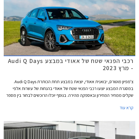
רכבי הפנאי שטח של אאודי במבצע Audi Q Days
- מרץ 2023
צ'מפיון מוטורס, יבואנית אאודי, יוצאת במבצע תחת הכותרת Audi Q Days.
במסגרת המבצע יוצעו רכבי הפנאי שטח של אאודי בהנחות של עשרות אלפי
שקלים ממחיר המחירון ובאספקה מהירה. בנוסף יוכלו הרוכשים לבחור בין מספר
מסלולי ליסינג פרטי. המבצע יתקיים בכל אולמות התצוגה של אאודי בין
קרא עוד
התאריכים 01.03.2023 ועד 03.03.2023.