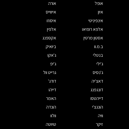
אופל
אורה
איון
אייווייס
אינפיניטי
איסוזו
אלפא רומיאו
אלפין
אסטון מרטין
אקספנג
ב.מ.וו
ביואיק
בנטלי
ג'אקו
ג'ילי
ג'יפ
ג'נסיס
גרייט וול
דאצ'יה
דודג'
דונגפנג
דייהו
דייהטסו
האמר
הונגצ'י
הונדה
וויה
וולוו
זיקר
טויוטה