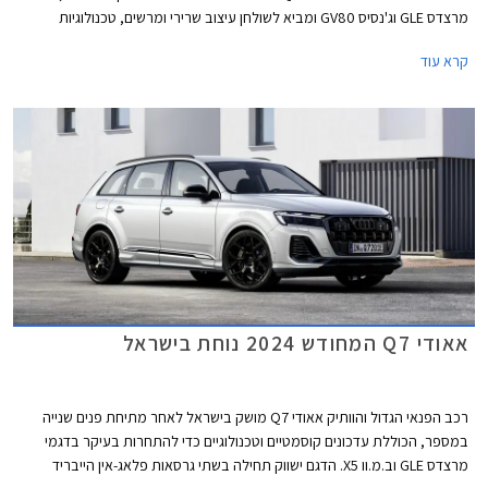
מרצדס GLE וג'נסיס GV80 ומביא לשולחן עיצוב שרירי ומרשים, טכנולוגיות
מהשורה הראשונה כולל מספר פיצ'רים חדשים, אבזור מפנק ומגוון תצורות
קרא עוד
מושבים לבחירה. גם בתחום ההנעה הוא לא מאכזב ושומר על מנועי V6 חזקים
בשילוב מנועים חשמליים. עם כל אלו מבטיח אאודי Q7 החדש להקפיץ את הרף
כקרוזר משפחתי שימושי.
אאודי Q7 המחודש 2024 נוחת בישראל
רכב הפנאי הגדול והוותיק אאודי Q7 מושק בישראל לאחר מתיחת פנים שנייה
במספר, הכוללת עדכונים קוסמטיים וטכנולוגיים כדי להתחרות בעיקר בדגמי
מרצדס GLE וב.מ.וו X5. הדגם ישווק תחילה בשתי גרסאות פלאג-אין הייבריד