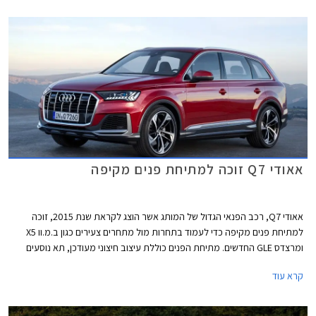
אאודי Q7 זוכה למתיחת פנים מקיפה
אאודי Q7, רכב הפנאי הגדול של המותג אשר הוצג לקראת שנת 2015, זוכה
למתיחת פנים מקיפה כדי לעמוד בתחרות מול מתחרים צעירים כגון ב.מ.וו X5
ומרצדס GLE החדשים. מתיחת הפנים כוללת עיצוב חיצוני מעודכן, תא נוסעים
חדש לחלוטין שהושאל מאאודי Q8 המרשים, תוספת אבזור נוחות ובטיחות,
קרא עוד
וכמובן יחידות הנעה חדשות המשלבות מערכת מיקרו היברידית במתח 48V.