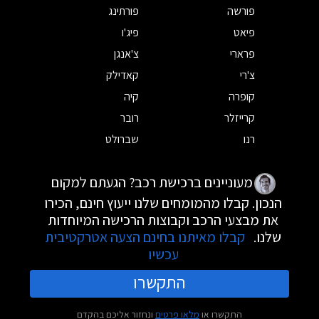
פורשה
פורתינג
פיאט
פיג'ו
פרארי
צ'אנגן
צ'רי
קאדילק
קופרה
קיה
קרייזלר
רובר
רנו
שברולט
מעוניינים ברכישת רכב? הגעתם למקום
הנכון. קבלו מהמומחים שלנו ייעוץ חינם, הכירו
את מבצעי הרכב וקבוצות הרכישה המיוחדות
שלנו.
קבלו מאיתנו בחינם הצעה אטרקטיבית
עכשיו
התקשרו
התקשרו או
מלאו פרטים
ונחזור אליכם בהקדם