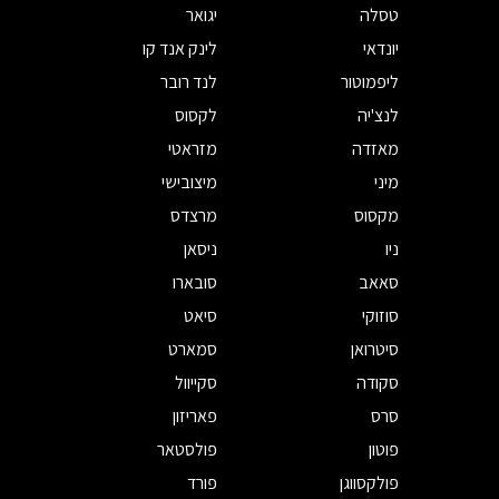
טסלה
יגואר
יונדאי
לינק אנד קו
ליפמוטור
לנד רובר
לנצ'יה
לקסוס
מאזדה
מזראטי
מיני
מיצובישי
מקסוס
מרצדס
ניו
ניסאן
סאאב
סובארו
סוזוקי
סיאט
סיטרואן
סמארט
סקודה
סקייוול
סרס
פאריזון
פוטון
פולסטאר
פולקסווגן
פורד