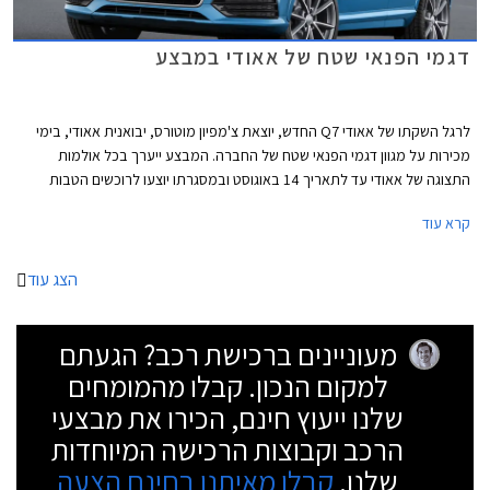
דגמי הפנאי שטח של אאודי במבצע
לרגל השקתו של אאודי Q7 החדש, יוצאת צ'מפיון מוטורס, יבואנית אאודי, בימי
מכירות על מגוון דגמי הפנאי שטח של החברה. המבצע ייערך בכל אולמות
התצוגה של אאודי עד לתאריך 14 באוגוסט ובמסגרתו יוצעו לרוכשים הטבות
אטרקטיביות במיוחד על מלאי של 50 רכבים שהוקצו לטובת המבצע.
קרא עוד
הצג עוד
מעוניינים ברכישת רכב? הגעתם
למקום הנכון. קבלו מהמומחים
שלנו ייעוץ חינם, הכירו את מבצעי
הרכב וקבוצות הרכישה המיוחדות
שלנו.
קבלו מאיתנו בחינם הצעה