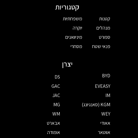
קטגוריות
קטנות
משפחתיות
מנהלים
יוקרה
ספורט
מיניוואנים
פנאי שטח
מסחרי
יצרן
BYD
DS
GAC
EVEASY
JAC
IM
KGM (סאנגיונג)
MG
WM
WEY
אאודי
אבארט
אווטאר
אומודה