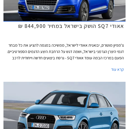
אאודי SQ7 הושק בישראל במחיר 844,900 ₪
צ'מפיון מוטורס, יבואנית אאודי לישראל, ממשיכה במגמה להציע את כל מבחר
דגמי היצרן הגרמני בישראל, ושמה דגש על הרחבת היצע הדגמים הספורטיביים.
הפעם במרכז הבמה עומד אאודי SQ7 - גרסת ביצועים חדשה וייחודית לרכב
הפנאי שטח הגדול אאודי Q7.
קרא עוד