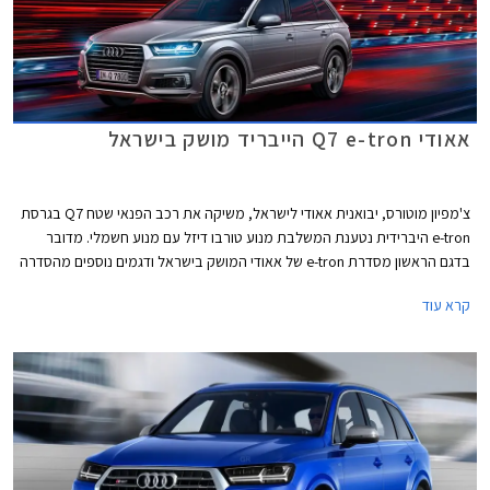
אאודי Q7 e-tron הייבריד מושק בישראל
צ'מפיון מוטורס, יבואנית אאודי לישראל, משיקה את רכב הפנאי שטח Q7 בגרסת
e-tron היברידית נטענת המשלבת מנוע טורבו דיזל עם מנוע חשמלי. מדובר
בדגם הראשון מסדרת e-tron של אאודי המושק בישראל ודגמים נוספים מהסדרה
צפויים להגיע אלינו בשנתיים הקרובות וליהנות מהטבת המס המשמעותית
קרא עוד
הניתנת לרכבי פלאג-אין הייבריד. מחירו של אאודי Q7 e-tron עומד על החל מ-
539,900 ₪.