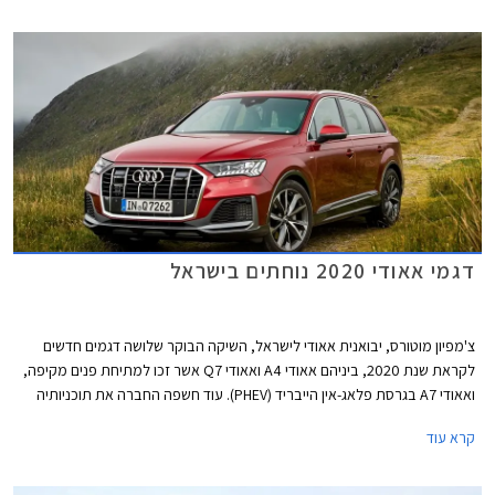
דגמי אאודי 2020 נוחתים בישראל
צ'מפיון מוטורס, יבואנית אאודי לישראל, השיקה הבוקר שלושה דגמים חדשים
לקראת שנת 2020, ביניהם אאודי A4 ואאודי Q7 אשר זכו למתיחת פנים מקיפה,
ואאודי A7 בגרסת פלאג-אין הייבריד (PHEV). עוד חשפה החברה את תוכניותיה
לייבא דגמים חדשים נוספים בשנה הקרובה, כולל כל דגמי הביצועים בסדרת RS.
קרא עוד