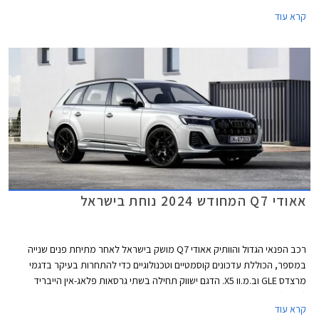
מהשורה הראשונה כולל מספר פיצ'רים חדשים, אבזור מפנק ומגוון תצורות
קרא עוד
מושבים לבחירה. גם בתחום ההנעה הוא לא מאכזב ושומר על מנועי V6 חזקים
בשילוב מנועים חשמליים. עם כל אלו מבטיח אאודי Q7 החדש להקפיץ את הרף
כקרוזר משפחתי שימושי.
אאודי Q7 המחודש 2024 נוחת בישראל
רכב הפנאי הגדול והוותיק אאודי Q7 מושק בישראל לאחר מתיחת פנים שנייה
במספר, הכוללת עדכונים קוסמטיים וטכנולוגיים כדי להתחרות בעיקר בדגמי
מרצדס GLE וב.מ.וו X5. הדגם ישווק תחילה בשתי גרסאות פלאג-אין הייבריד
(PHEV) עם 5 מושבים, ובמהלך השבועות הקרובים צפויה להגיע לישראל גם
קרא עוד
גרסת דיזל עם 7 מושבים.