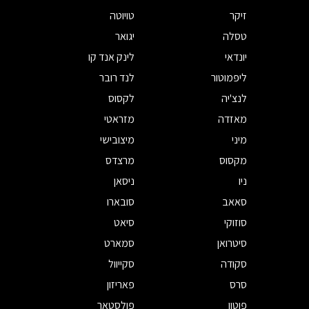
זיקר
טויוטה
טסלה
יגואר
יונדאי
לינק אנד קו
ליפמוטור
לנד רובר
לנצ'יה
לקסוס
מאזדה
מזראטי
מיני
מיצובישי
מקסוס
מרצדס
ניו
ניסאן
סאאב
סובארו
סוזוקי
סיאט
סיטרואן
סמארט
סקודה
סקייוול
סרס
פאריזון
פוטון
פולסטאר