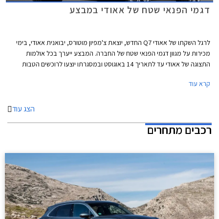
דגמי הפנאי שטח של אאודי במבצע
לרגל השקתו של אאודי Q7 החדש, יוצאת צ'מפיון מוטורס, יבואנית אאודי, בימי
מכירות על מגוון דגמי הפנאי שטח של החברה. המבצע ייערך בכל אולמות
התצוגה של אאודי עד לתאריך 14 באוגוסט ובמסגרתו יוצעו לרוכשים הטבות
אטרקטיביות במיוחד על מלאי של 50 רכבים שהוקצו לטובת המבצע.
קרא עוד
הצג עוד
רכבים מתחרים