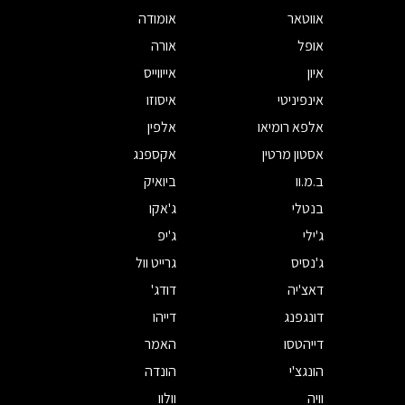
אווטאר
אומודה
אופל
אורה
איון
אייווייס
אינפיניטי
איסוזו
אלפא רומיאו
אלפין
אסטון מרטין
אקספנג
ב.מ.וו
ביואיק
בנטלי
ג'אקו
ג'ילי
ג'יפ
ג'נסיס
גרייט וול
דאצ'יה
דודג'
דונגפנג
דייהו
דייהטסו
האמר
הונגצ'י
הונדה
וויה
וולוו