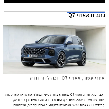
כתבות
אאודי Q7
אחרי עשור, אאודי Q7 זוכה לדור חדש
רכב הפנאי הגדול אאודי Q7 מתחדש בדור שלישי המחליף את קודמו אשר מלווה
אותנו עוד משנת 2005. אאודי Q7 החדש יתחרה מול דגמים כגון ב.מ.וו X5,
מרצדס GLE וג'נסיס GV80 ומביא לשולחן עיצוב שרירי ומרשים, טכנולוגיות