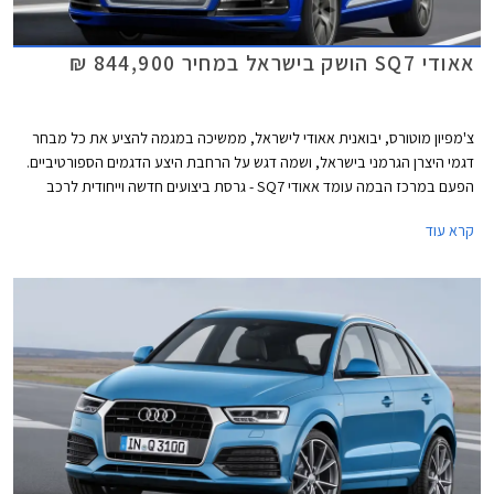
אאודי SQ7 הושק בישראל במחיר 844,900 ₪
צ'מפיון מוטורס, יבואנית אאודי לישראל, ממשיכה במגמה להציע את כל מבחר
דגמי היצרן הגרמני בישראל, ושמה דגש על הרחבת היצע הדגמים הספורטיביים.
הפעם במרכז הבמה עומד אאודי SQ7 - גרסת ביצועים חדשה וייחודית לרכב
הפנאי שטח הגדול אאודי Q7.
קרא עוד