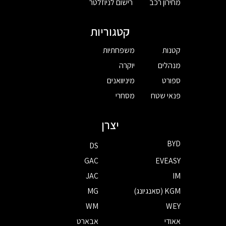
מחירון רכב
רישום לניוזלטר
קטגוריות
קטנות
משפחתיות
מנהלים
יוקרה
ספורט
מיניוואנים
פנאי שטח
מסחרי
יצרן
BYD
DS
GAC
EVEASY
JAC
IM
KGM (סאנגיונג)
MG
WM
WEY
אאודי
אבארט