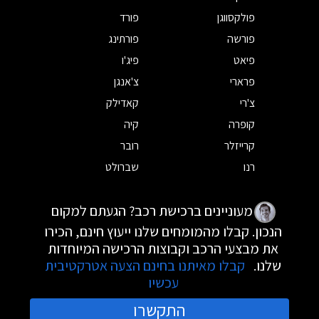
פולקסווגן
פורד
פורשה
פורתינג
פיאט
פיג'ו
פרארי
צ'אנגן
צ'רי
קאדילק
קופרה
קיה
קרייזלר
רובר
רנו
שברולט
מעוניינים ברכישת רכב? הגעתם למקום
הנכון. קבלו מהמומחים שלנו ייעוץ חינם, הכירו
את מבצעי הרכב וקבוצות הרכישה המיוחדות
שלנו.
קבלו מאיתנו בחינם הצעה אטרקטיבית
עכשיו
התקשרו