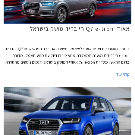
אאודי Q7 e-tron הייבריד מושק בישראל
צ'מפיון מוטורס, יבואנית אאודי לישראל, משיקה את רכב הפנאי שטח Q7 בגרסת
e-tron היברידית נטענת המשלבת מנוע טורבו דיזל עם מנוע חשמלי. מדובר
בדגם הראשון מסדרת e-tron של אאודי המושק בישראל ודגמים נוספים מהסדרה
צפויים להגיע אלינו בשנתיים הקרובות וליהנות מהטבת המס המשמעותית
קרא עוד
הניתנת לרכבי פלאג-אין הייבריד. מחירו של אאודי Q7 e-tron עומד על החל מ-
539,900 ₪.