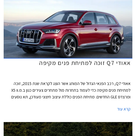
אאודי Q7 זוכה למתיחת פנים מקיפה
אאודי Q7, רכב הפנאי הגדול של המותג אשר הוצג לקראת שנת 2015, זוכה
למתיחת פנים מקיפה כדי לעמוד בתחרות מול מתחרים צעירים כגון ב.מ.וו X5
ומרצדס GLE החדשים. מתיחת הפנים כוללת עיצוב חיצוני מעודכן, תא נוסעים
חדש לחלוטין שהושאל מאאודי Q8 המרשים, תוספת אבזור נוחות ובטיחות,
קרא עוד
וכמובן יחידות הנעה חדשות המשלבות מערכת מיקרו היברידית במתח 48V.