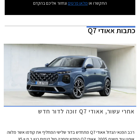
התקשרו או
מלאו פרטים
ונחזור אליכם בהקדם
כתבות
אאודי Q7
אחרי עשור, אאודי Q7 זוכה לדור חדש
רכב הפנאי הגדול אאודי Q7 מתחדש בדור שלישי המחליף את קודמו אשר מלווה
אותנו עוד משנת 2005. אאודי Q7 החדש יתחרה מול דגמים כגון ב.מ.וו X5,