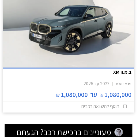
ב.מ.וו XM
פנאי שטח
2023
עד
2026
1,080,000
עד
1,080,000
₪
₪
הוסף להשוואת רכבים
מעוניינים ברכישת רכב? הגעתם