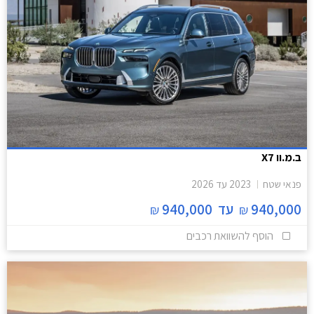
ב.מ.וו X7
פנאי שטח
2023
עד
2026
940,000
עד
940,000
₪
₪
הוסף להשוואת רכבים