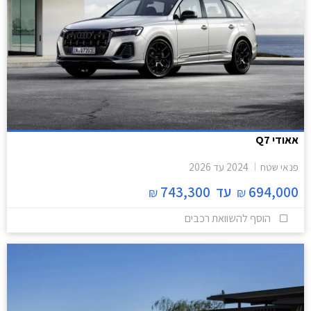
אאודי Q7
פנאי שטח
2024
עד
2026
694,000
עד
743,300
₪
₪
הוסף להשוואת רכבים