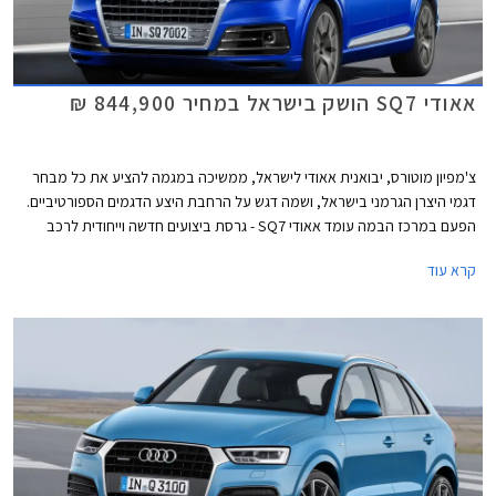
אאודי SQ7 הושק בישראל במחיר 844,900 ₪
צ'מפיון מוטורס, יבואנית אאודי לישראל, ממשיכה במגמה להציע את כל מבחר
דגמי היצרן הגרמני בישראל, ושמה דגש על הרחבת היצע הדגמים הספורטיביים.
הפעם במרכז הבמה עומד אאודי SQ7 - גרסת ביצועים חדשה וייחודית לרכב
הפנאי שטח הגדול אאודי Q7.
קרא עוד