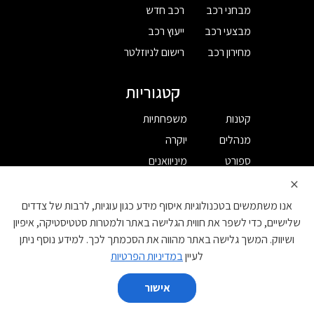
מבחני רכב
רכב חדש
מבצעי רכב
ייעוץ רכב
מחירון רכב
רישום לניוזלטר
קטגוריות
קטנות
משפחתיות
מנהלים
יוקרה
ספורט
מיניוואנים
×
פנאי שטח
מסחרי
אנו משתמשים בטכנולוגיות איסוף מידע כגון עוגיות, לרבות של צדדים
יצרן
שלישיים, כדי לשפר את חווית הגלישה באתר ולמטרות סטטיסטיקה, איפיון
ושיווק. המשך גלישה באתר מהווה את הסכמתך לכך. למידע נוסף ניתן
BYD
DS
לעיין
במדיניות הפרטיות
GAC
EVEASY
אישור
JAC
IM
השווה
KGM (סאנגיונג)
MG