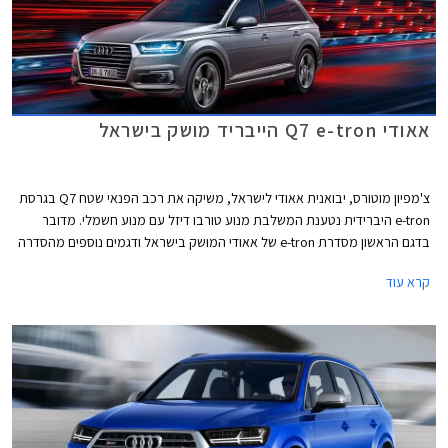
אאודי Q7 e-tron הייבריד מושק בישראל
צ'מפיון מוטורס, יבואנית אאודי לישראל, משיקה את רכב הפנאי שטח Q7 בגרסת
e-tron היברידית נטענת המשלבת מנוע טורבו דיזל עם מנוע חשמלי. מדובר
בדגם הראשון מסדרת e-tron של אאודי המושק בישראל ודגמים נוספים מהסדרה
צפויים להגיע אלינו בשנתיים הקרובות וליהנות מהטבת המס המשמעותית
קרא עוד
הניתנת לרכבי פלאג-אין הייבריד. מחירו של אאודי Q7 e-tron עומד על החל מ-
539,900 ₪.