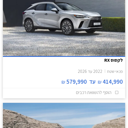
לקסוס RX
פנאי שטח
2022
עד
2026
414,990
עד
579,990
₪
₪
הוסף להשוואת רכבים