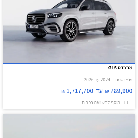
מרצדס GLS
פנאי שטח
2024
עד
2026
789,900
עד
1,717,700
₪
₪
הוסף להשוואת רכבים