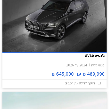
ג'נסיס GV80
פנאי שטח
2024
עד
2026
489,990
עד
645,000
₪
₪
הוסף להשוואת רכבים