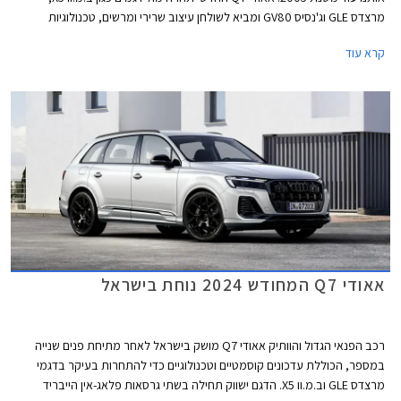
מרצדס GLE וג'נסיס GV80 ומביא לשולחן עיצוב שרירי ומרשים, טכנולוגיות
מהשורה הראשונה כולל מספר פיצ'רים חדשים, אבזור מפנק ומגוון תצורות
קרא עוד
מושבים לבחירה. גם בתחום ההנעה הוא לא מאכזב ושומר על מנועי V6 חזקים
בשילוב מנועים חשמליים. עם כל אלו מבטיח אאודי Q7 החדש להקפיץ את הרף
כקרוזר משפחתי שימושי.
אאודי Q7 המחודש 2024 נוחת בישראל
רכב הפנאי הגדול והוותיק אאודי Q7 מושק בישראל לאחר מתיחת פנים שנייה
במספר, הכוללת עדכונים קוסמטיים וטכנולוגיים כדי להתחרות בעיקר בדגמי
מרצדס GLE וב.מ.וו X5. הדגם ישווק תחילה בשתי גרסאות פלאג-אין הייבריד