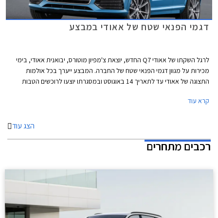
דגמי הפנאי שטח של אאודי במבצע
לרגל השקתו של אאודי Q7 החדש, יוצאת צ'מפיון מוטורס, יבואנית אאודי, בימי
מכירות על מגוון דגמי הפנאי שטח של החברה. המבצע ייערך בכל אולמות
התצוגה של אאודי עד לתאריך 14 באוגוסט ובמסגרתו יוצעו לרוכשים הטבות
אטרקטיביות במיוחד על מלאי של 50 רכבים שהוקצו לטובת המבצע.
קרא עוד
הצג עוד
רכבים מתחרים