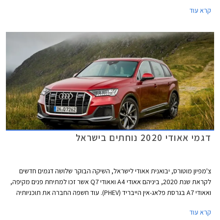
(PHEV) עם 5 מושבים, ובמהלך השבועות הקרובים צפויה להגיע לישראל גם
קרא עוד
גרסת דיזל עם 7 מושבים.
דגמי אאודי 2020 נוחתים בישראל
צ'מפיון מוטורס, יבואנית אאודי לישראל, השיקה הבוקר שלושה דגמים חדשים
לקראת שנת 2020, ביניהם אאודי A4 ואאודי Q7 אשר זכו למתיחת פנים מקיפה,
ואאודי A7 בגרסת פלאג-אין הייבריד (PHEV). עוד חשפה החברה את תוכניותיה
לייבא דגמים חדשים נוספים בשנה הקרובה, כולל כל דגמי הביצועים בסדרת RS.
קרא עוד