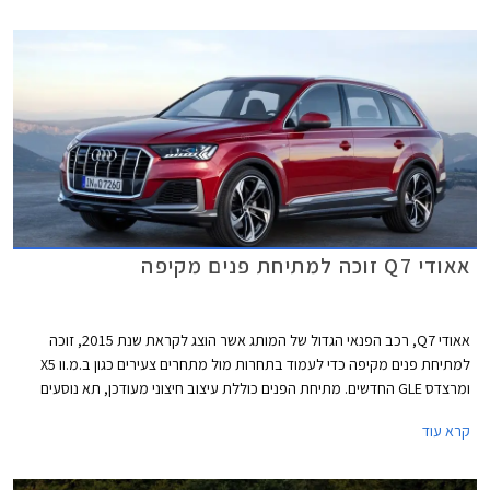
אאודי Q7 זוכה למתיחת פנים מקיפה
אאודי Q7, רכב הפנאי הגדול של המותג אשר הוצג לקראת שנת 2015, זוכה
למתיחת פנים מקיפה כדי לעמוד בתחרות מול מתחרים צעירים כגון ב.מ.וו X5
ומרצדס GLE החדשים. מתיחת הפנים כוללת עיצוב חיצוני מעודכן, תא נוסעים
חדש לחלוטין שהושאל מאאודי Q8 המרשים, תוספת אבזור נוחות ובטיחות,
קרא עוד
וכמובן יחידות הנעה חדשות המשלבות מערכת מיקרו היברידית במתח 48V.