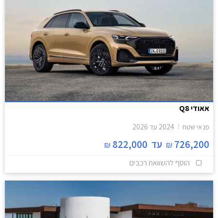
אאודי Q8
פנאי שטח
2024
עד
2026
726,200
עד
822,000
₪
₪
הוסף להשוואת רכבים