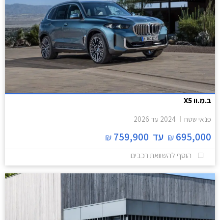
ב.מ.וו X5
פנאי שטח
2024
עד
2026
695,000
עד
759,900
₪
₪
הוסף להשוואת רכבים