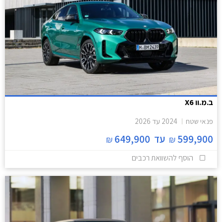
ב.מ.וו X6
פנאי שטח
2024
עד
2026
599,900
עד
649,900
₪
₪
הוסף להשוואת רכבים