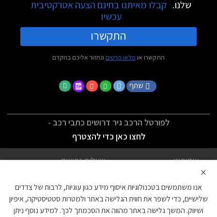
שלנו.
קבלו מאיתנו בחינם הצעה אטרקטיבית
עכשיו
התקשרו
התקשרו או
מלאו פרטים
ונחזור אליכם בהקדם
שתף
לפורטל הרכב גיר דרושים כתבי רכב -
לחצו כאן כדי להצטרף
אודותינו
שאלות נפוצות
×
לתנאי השימוש
מדיניות פרטיות
אנו משתמשים בטכנולוגיות איסוף מידע כגון עוגיות, לרבות של צדדים
הצהרת נגישות
צור קשר
שלישיים, כדי לשפר את חווית הגלישה באתר ולמטרות סטטיסטיקה, איפיון
ושיווק. המשך גלישה באתר מהווה את הסכמתך לכך. למידע נוסף ניתן
עוגיות