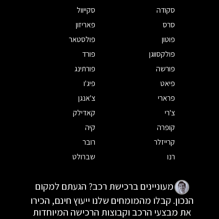
סקודה
סקייוול
סרס
פאריזון
פוטון
פולסטאר
פולקסווגן
פורד
פורשה
פורתינג
פיאט
פיג'ו
פרארי
צ'אנגן
צ'רי
קאדילק
קופרה
קיה
קרייזלר
רובר
רנו
שברולט
מעוניינים ברכישת רכב? הגעתם למקום
הנכון. קבלו מהמומחים שלנו ייעוץ חינם, הכירו
את מבצעי הרכב וקבוצות הרכישה המיוחדות