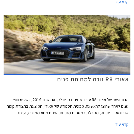
קרא עוד
הנוכחיות. שמה המלא הינו אאודי R8 V10 Performance RWD.
אאודי R8 זוכה למתיחת פנים
הדור השני של אאודי R8 עובר מתיחת פנים לקראת שנת 2019, כשלוש וחצי
שנים לאחר שהוצג לראשונה. מכונית הספורט של אאודי, המוצעת בתצורת קופה
או רודסטר פתוחה, מקבלת במסגרת מתיחת הפנים מנוע משודרג, עיצוב
מעודכן, ושיפורים בתחום הדינמי.
קרא עוד