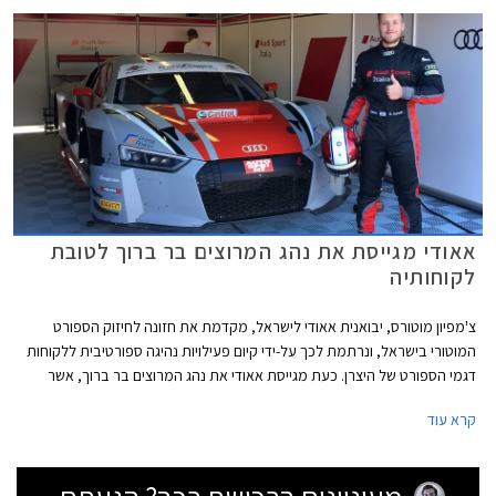
אאודי מגייסת את נהג המרוצים בר ברוך לטובת
לקוחותיה
צ'מפיון מוטורס, יבואנית אאודי לישראל, מקדמת את חזונה לחיזוק הספורט
המוטורי בישראל, ונרתמת לכך על-ידי קיום פעילויות נהיגה ספורטיבית ללקוחות
דגמי הספורט של היצרן. כעת מגייסת אאודי את נהג המרוצים בר ברוך, אשר
מתחרה בקבוצת המרוצים הרשמית של אאודי באיטליה, להיות שגריר המותג
קרא עוד
בארץ. בר ברוך, בן 21, נבחר בין היתר בזכות כישוריו המבטיחים על מסלול
המרוצים.