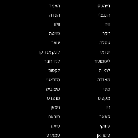
דייהטסו
האמר
הונגצ'י
הונדה
וויה
וולוו
זיקר
טויוטה
טסלה
יגואר
יונדאי
לינק אנד קו
ליפמוטור
לנד רובר
לנצ'יה
לקסוס
מאזדה
מזראטי
מיני
מיצובישי
מקסוס
מרצדס
ניו
ניסאן
סאאב
סובארו
סוזוקי
סיאט
סיטרואן
סמארט