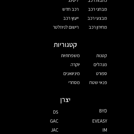
כתבות רכב
ליסינג
מבחני רכב
רכב חדש
מבצעי רכב
ייעוץ רכב
מחירון רכב
רישום לניוזלטר
קטגוריות
קטנות
משפחתיות
מנהלים
יוקרה
ספורט
מיניוואנים
פנאי שטח
מסחרי
יצרן
BYD
DS
GAC
EVEASY
JAC
IM