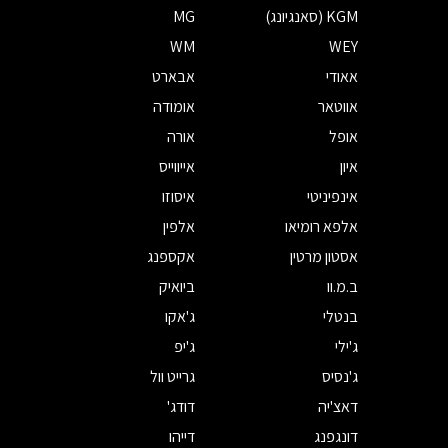
KGM (סאנגיונג)
MG
WM
WEY
אאודי
אבארט
אווטאר
אומודה
אופל
אורה
איון
אייווייס
אינפיניטי
איסוזו
אלפא רומיאו
אלפין
אסטון מרטין
אקספנג
ב.מ.וו
ביואיק
בנטלי
ג'אקו
ג'ילי
ג'יפ
ג'נסיס
גרייט וול
דאצ'יה
דודג'
דונגפנג
דייהו