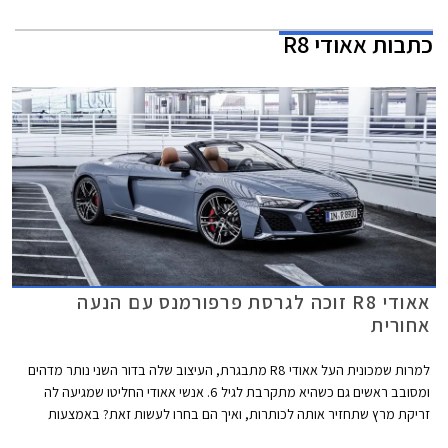
כתבות
אאודי R8
אאודי R8 זוכה לגרסת פרפורמנס עם הנעה
אחורית
למרות שמכונית העל אאודי R8 מתבגרת, העיצוב שלה בדור השני נותר מדהים
ומסובב ראשים גם כשהיא מתקרבת לגיל 6. אנשי אאודי החליטו שמגיעה לה
זריקת מרץ שתחזיר אותה לכותרות, ואיך הם בחרו לעשות זאת? באמצעות
השקת גרסת הנעה אחורית חדשה ומשופרת שתחליף את גרסאות הכניסה