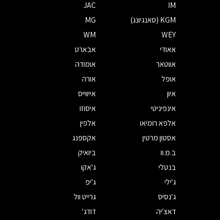
JAC
IM
KGM (סאנגיונג)
MG
WM
WEY
אאודי
אבארט
אווטאר
אומודה
אופל
אורה
איון
אייווייס
אינפיניטי
איסוזו
אלפא רומיאו
אלפין
אסטון מרטין
אקספנג
ב.מ.וו
ביואיק
בנטלי
ג'אקו
ג'ילי
ג'יפ
ג'נסיס
גרייט וול
דאצ'יה
דודג'