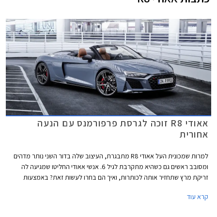
אאודי R8 זוכה לגרסת פרפורמנס עם הנעה
אחורית
למרות שמכונית העל אאודי R8 מתבגרת, העיצוב שלה בדור השני נותר מדהים
ומסובב ראשים גם כשהיא מתקרבת לגיל 6. אנשי אאודי החליטו שמגיעה לה
זריקת מרץ שתחזיר אותה לכותרות, ואיך הם בחרו לעשות זאת? באמצעות
השקת גרסת הנעה אחורית חדשה ומשופרת שתחליף את גרסאות הכניסה
קרא עוד
הנוכחיות. שמה המלא הינו אאודי R8 V10 Performance RWD.