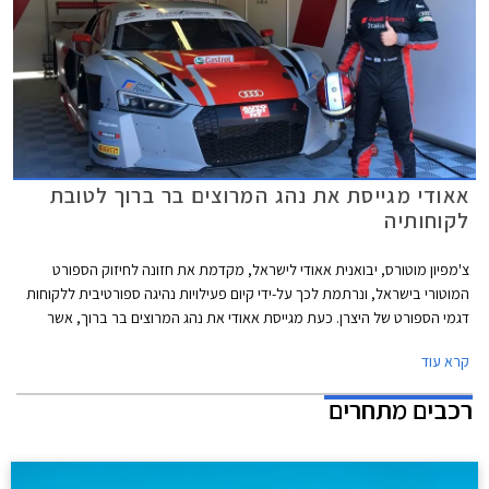
אאודי מגייסת את נהג המרוצים בר ברוך לטובת
לקוחותיה
צ'מפיון מוטורס, יבואנית אאודי לישראל, מקדמת את חזונה לחיזוק הספורט
המוטורי בישראל, ונרתמת לכך על-ידי קיום פעילויות נהיגה ספורטיבית ללקוחות
דגמי הספורט של היצרן. כעת מגייסת אאודי את נהג המרוצים בר ברוך, אשר
מתחרה בקבוצת המרוצים הרשמית של אאודי באיטליה, להיות שגריר המותג
קרא עוד
בארץ. בר ברוך, בן 21, נבחר בין היתר בזכות כישוריו המבטיחים על מסלול
המרוצים.
רכבים מתחרים