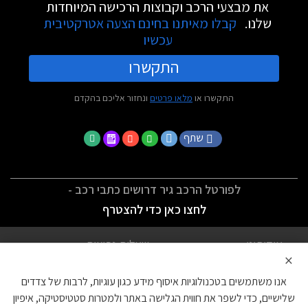
את מבצעי הרכב וקבוצות הרכישה המיוחדות
שלנו.
קבלו מאיתנו בחינם הצעה אטרקטיבית
עכשיו
התקשרו
התקשרו או
מלאו פרטים
ונחזור אליכם בהקדם
שתף
לפורטל הרכב גיר דרושים כתבי רכב -
לחצו כאן כדי להצטרף
אודותינו
שאלות נפוצות
×
לתנאי השימוש
מדיניות פרטיות
אנו משתמשים בטכנולוגיות איסוף מידע כגון עוגיות, לרבות של צדדים
הצהרת נגישות
צור קשר
שלישיים, כדי לשפר את חווית הגלישה באתר ולמטרות סטטיסטיקה, איפיון