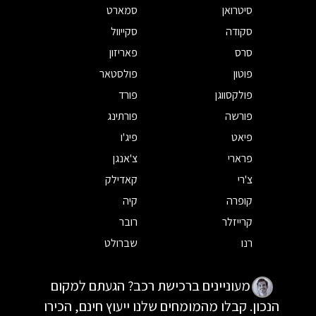
סיטרואן
סמארט
סקודה
סקייוול
סרס
פאריזון
פוטון
פולסטאר
פולקסווגן
פורד
פורשה
פורתינג
פיאט
פיג'ו
פרארי
צ'אנגן
צ'רי
קאדילק
קופרה
קיה
קרייזלר
רובר
רנו
שברולט
מעוניינים ברכישת רכב? הגעתם למקום
הנכון. קבלו מהמומחים שלנו ייעוץ חינם, הכירו