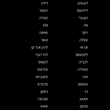
דונגפנג
דייהו
דייהטסו
האמר
הונגצ'י
הונדה
וויה
וולוו
זיקר
טויוטה
טסלה
יגואר
יונדאי
לינק אנד קו
ליפמוטור
לנד רובר
לנצ'יה
לקסוס
מאזדה
מזראטי
מיני
מיצובישי
מקסוס
מרצדס
ניו
ניסאן
סאאב
סובארו
סוזוקי
סיאט