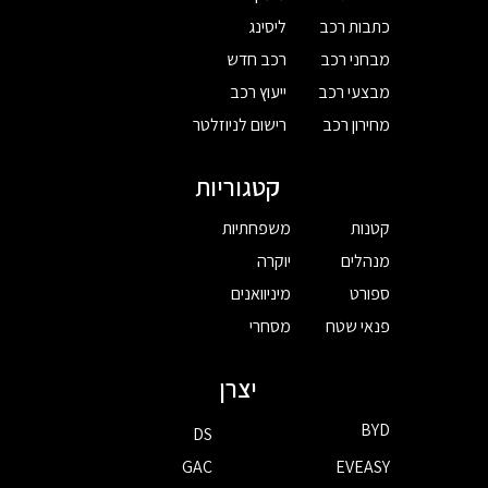
כתבות רכב
ליסינג
מבחני רכב
רכב חדש
מבצעי רכב
ייעוץ רכב
מחירון רכב
רישום לניוזלטר
קטגוריות
קטנות
משפחתיות
מנהלים
יוקרה
ספורט
מיניוואנים
פנאי שטח
מסחרי
יצרן
BYD
DS
GAC
EVEASY