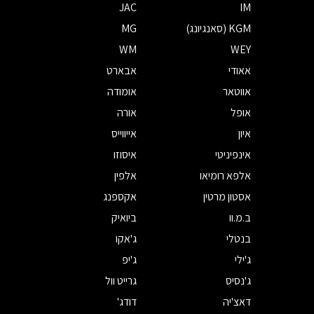
JAC
IM
KGM (סאנגיונג)
MG
WM
WEY
אאודי
אבארט
אווטאר
אומודה
אופל
אורה
איון
אייווייס
אינפיניטי
איסוזו
אלפא רומיאו
אלפין
אסטון מרטין
אקספנג
ב.מ.וו
ביואיק
בנטלי
ג'אקו
ג'ילי
ג'יפ
ג'נסיס
גרייט וול
דאצ'יה
דודג'