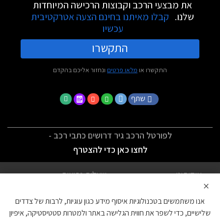
את מבצעי הרכב וקבוצות הרכישה המיוחדות
שלנו.
קבלו מאיתנו בחינם הצעה אטרקטיבית
עכשיו
התקשרו
התקשרו או
מלאו פרטים
ונחזור אליכם בהקדם
שתף
לפורטל הרכב גיר דרושים כתבי רכב -
לחצו כאן כדי להצטרף
אודותינו
שאלות נפוצות
×
לתנאי השימוש
מדיניות פרטיות
אנו משתמשים בטכנולוגיות איסוף מידע כגון עוגיות, לרבות של צדדים
הצהרת נגישות
צור קשר
שלישיים, כדי לשפר את חווית הגלישה באתר ולמטרות סטטיסטיקה, איפיון