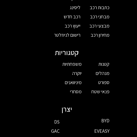
כתבות רכב
ליסינג
מבחני רכב
רכב חדש
מבצעי רכב
ייעוץ רכב
מחירון רכב
רישום לניוזלטר
קטגוריות
קטנות
משפחתיות
מנהלים
יוקרה
ספורט
מיניוואנים
פנאי שטח
מסחרי
יצרן
BYD
DS
GAC
EVEASY