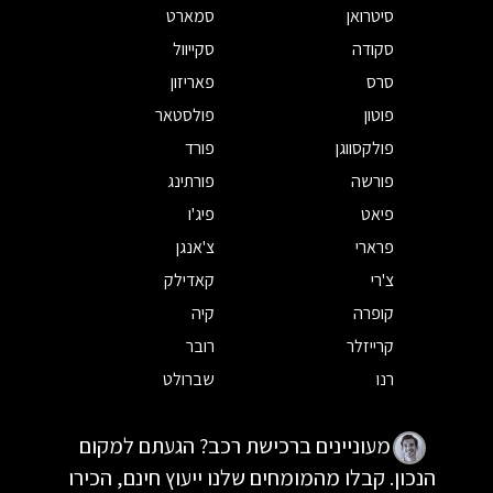
סיטרואן
סמארט
סקודה
סקייוול
סרס
פאריזון
פוטון
פולסטאר
פולקסווגן
פורד
פורשה
פורתינג
פיאט
פיג'ו
פרארי
צ'אנגן
צ'רי
קאדילק
קופרה
קיה
קרייזלר
רובר
רנו
שברולט
מעוניינים ברכישת רכב? הגעתם למקום
הנכון. קבלו מהמומחים שלנו ייעוץ חינם, הכירו