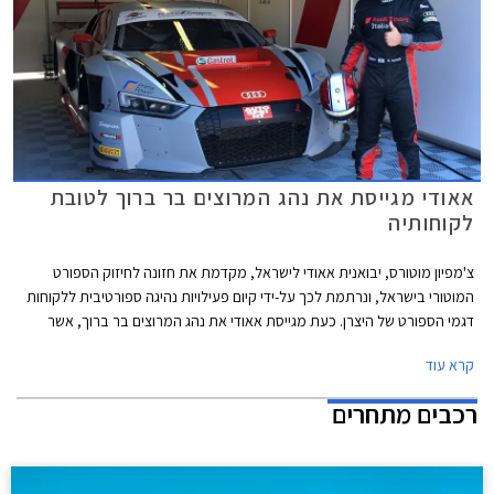
אאודי מגייסת את נהג המרוצים בר ברוך לטובת
לקוחותיה
צ'מפיון מוטורס, יבואנית אאודי לישראל, מקדמת את חזונה לחיזוק הספורט
המוטורי בישראל, ונרתמת לכך על-ידי קיום פעילויות נהיגה ספורטיבית ללקוחות
דגמי הספורט של היצרן. כעת מגייסת אאודי את נהג המרוצים בר ברוך, אשר
מתחרה בקבוצת המרוצים הרשמית של אאודי באיטליה, להיות שגריר המותג
קרא עוד
בארץ. בר ברוך, בן 21, נבחר בין היתר בזכות כישוריו המבטיחים על מסלול
המרוצים.
רכבים מתחרים