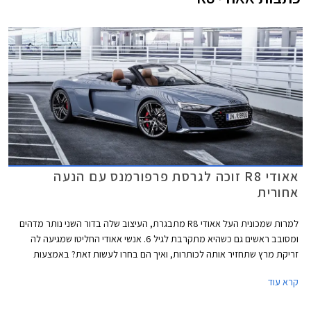
אאודי R8 זוכה לגרסת פרפורמנס עם הנעה
אחורית
למרות שמכונית העל אאודי R8 מתבגרת, העיצוב שלה בדור השני נותר מדהים
ומסובב ראשים גם כשהיא מתקרבת לגיל 6. אנשי אאודי החליטו שמגיעה לה
זריקת מרץ שתחזיר אותה לכותרות, ואיך הם בחרו לעשות זאת? באמצעות
השקת גרסת הנעה אחורית חדשה ומשופרת שתחליף את גרסאות הכניסה
קרא עוד
הנוכחיות. שמה המלא הינו אאודי R8 V10 Performance RWD.