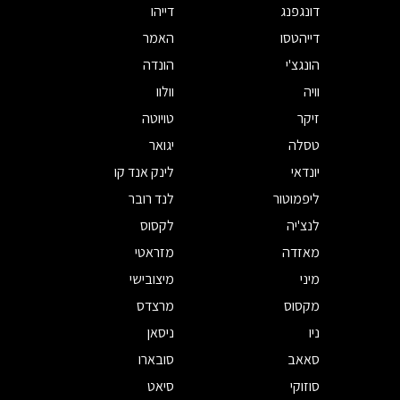
דונגפנג
דייהו
דייהטסו
האמר
הונגצ'י
הונדה
וויה
וולוו
זיקר
טויוטה
טסלה
יגואר
יונדאי
לינק אנד קו
ליפמוטור
לנד רובר
לנצ'יה
לקסוס
מאזדה
מזראטי
מיני
מיצובישי
מקסוס
מרצדס
ניו
ניסאן
סאאב
סובארו
סוזוקי
סיאט