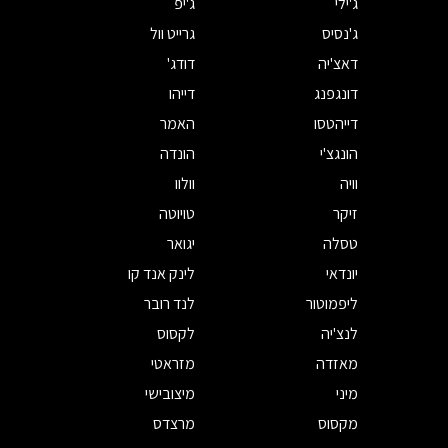
ג'ילי
ג'יפ
ג'נסיס
גרייט וול
דאצ'יה
דודג'
דונגפנג
דייהו
דייהטסו
האמר
הונגצ'י
הונדה
וויה
וולוו
זיקר
טויוטה
טסלה
יגואר
יונדאי
לינק אנד קו
ליפמוטור
לנד רובר
לנצ'יה
לקסוס
מאזדה
מזראטי
מיני
מיצובישי
מקסוס
מרצדס