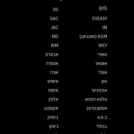
BYD
DS
GAC
EVEASY
JAC
IM
KGM (סאנגיונג)
MG
WM
WEY
אאודי
אבארט
אווטאר
אומודה
אופל
אורה
איון
אייווייס
אינפיניטי
איסוזו
אלפא רומיאו
אלפין
אסטון מרטין
אקספנג
ב.מ.וו
ביואיק
בנטלי
ג'אקו