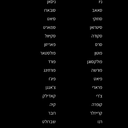
ניו
ניסאן
סאאב
סובארו
סוזוקי
סיאט
סיטרואן
סמארט
סקודה
סקייוול
סרס
פאריזון
פוטון
פולסטאר
פולקסווגן
פורד
פורשה
פורתינג
פיאט
פיג'ו
פרארי
צ'אנגן
צ'רי
קאדילק
קופרה
קיה
קרייזלר
רובר
רנו
שברולט