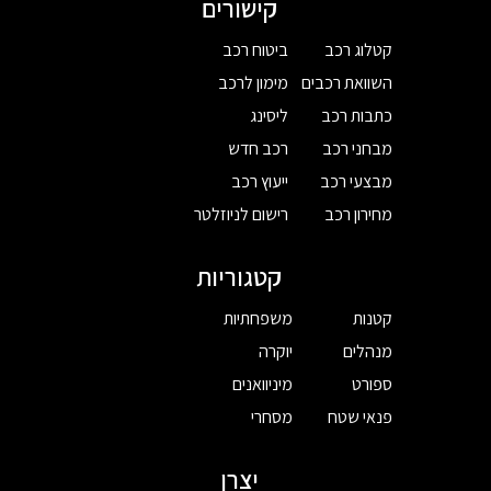
קישורים
קטלוג רכב
ביטוח רכב
השוואת רכבים
מימון לרכב
כתבות רכב
ליסינג
מבחני רכב
רכב חדש
מבצעי רכב
ייעוץ רכב
מחירון רכב
רישום לניוזלטר
קטגוריות
קטנות
משפחתיות
מנהלים
יוקרה
ספורט
מיניוואנים
פנאי שטח
מסחרי
יצרן