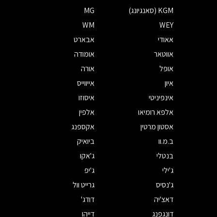
KGM (סאנגיונג)
MG
WM
WEY
אאודי
אבארט
אווטאר
אומודה
אופל
אורה
איון
אייווייס
אינפיניטי
איסוזו
אלפא רומיאו
אלפין
אסטון מרטין
אקספנג
ב.מ.וו
ביואיק
בנטלי
ג'אקו
ג'ילי
ג'יפ
ג'נסיס
גרייט וול
דאצ'יה
דודג'
דונגפנג
דייהו