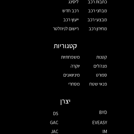
כתבות רכב
ליסינג
מבחני רכב
רכב חדש
מבצעי רכב
ייעוץ רכב
מחירון רכב
רישום לניוזלטר
קטגוריות
קטנות
משפחתיות
מנהלים
יוקרה
ספורט
מיניוואנים
פנאי שטח
מסחרי
יצרן
BYD
DS
GAC
EVEASY
JAC
IM