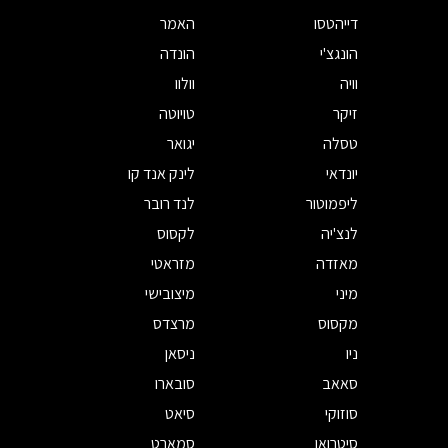
דייהטסו
האמר
הונגצ'י
הונדה
וויה
וולוו
זיקר
טויוטה
טסלה
יגואר
יונדאי
לינק אנד קו
ליפמוטור
לנד רובר
לנצ'יה
לקסוס
מאזדה
מזראטי
מיני
מיצובישי
מקסוס
מרצדס
ניו
ניסאן
סאאב
סובארו
סוזוקי
סיאט
סיטרואן
סמארט