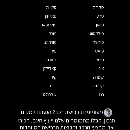
סקודה
סקייוול
סרס
פאריזון
פוטון
פולסטאר
פולקסווגן
פורד
פורשה
פורתינג
פיאט
פיג'ו
פרארי
צ'אנגן
צ'רי
קאדילק
קופרה
קיה
קרייזלר
רובר
רנו
שברולט
מעוניינים ברכישת רכב? הגעתם למקום
הנכון. קבלו מהמומחים שלנו ייעוץ חינם, הכירו
את מבצעי הרכב וקבוצות הרכישה המיוחדות