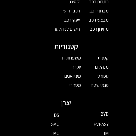
כתבות רכב
ליסינג
מבחני רכב
רכב חדש
מבצעי רכב
ייעוץ רכב
מחירון רכב
רישום לניוזלטר
קטגוריות
קטנות
משפחתיות
מנהלים
יוקרה
ספורט
מיניוואנים
פנאי שטח
מסחרי
יצרן
BYD
DS
GAC
EVEASY
JAC
IM