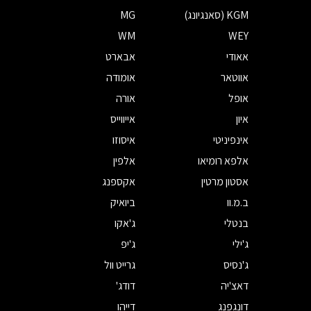
KGM (סאנגיונג)
MG
WM
WEY
אאודי
אבארט
אווטאר
אומודה
אופל
אורה
איון
אייווייס
אינפיניטי
איסוזו
אלפא רומיאו
אלפין
אסטון מרטין
אקספנג
ב.מ.וו
ביואיק
בנטלי
ג'אקו
ג'ילי
ג'יפ
ג'נסיס
גרייט וול
דאצ'יה
דודג'
דונגפנג
דייהו