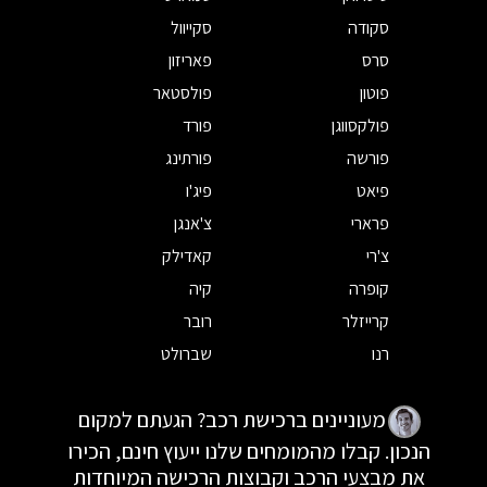
סקודה
סקייוול
סרס
פאריזון
פוטון
פולסטאר
פולקסווגן
פורד
פורשה
פורתינג
פיאט
פיג'ו
פרארי
צ'אנגן
צ'רי
קאדילק
קופרה
קיה
קרייזלר
רובר
רנו
שברולט
מעוניינים ברכישת רכב? הגעתם למקום
הנכון. קבלו מהמומחים שלנו ייעוץ חינם, הכירו
את מבצעי הרכב וקבוצות הרכישה המיוחדות