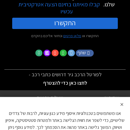
שלנו.
קבלו מאיתנו בחינם הצעה אטרקטיבית
עכשיו
התקשרו
התקשרו או
מלאו פרטים
ונחזור אליכם בהקדם
שתף
לפורטל הרכב גיר דרושים כתבי רכב -
לחצו כאן כדי להצטרף
אודותינו
שאלות נפוצות
×
לתנאי השימוש
מדיניות פרטיות
אנו משתמשים בטכנולוגיות איסוף מידע כגון עוגיות, לרבות של צדדים
הצהרת נגישות
צור קשר
שלישיים, כדי לשפר את חווית הגלישה באתר ולמטרות סטטיסטיקה, איפיון
ושיווק. המשך גלישה באתר מהווה את הסכמתך לכך. למידע נוסף ניתן