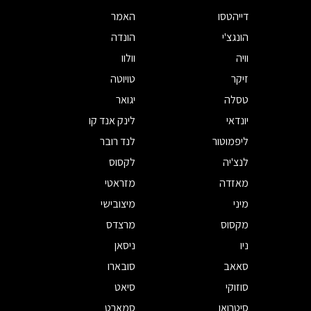
דייהטסו
האמר
הונגצ'י
הונדה
וויה
וולוו
זיקר
טויוטה
טסלה
יגואר
יונדאי
לינק אנד קו
ליפמוטור
לנד רובר
לנצ'יה
לקסוס
מאזדה
מזראטי
מיני
מיצובישי
מקסוס
מרצדס
ניו
ניסאן
סאאב
סובארו
סוזוקי
סיאט
סיטרואן
סמארט