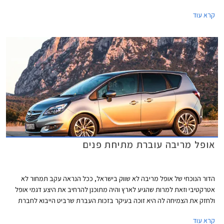
ברמת אבזור אחת ומחיר תחרותי של 111,990 ₪.
קרא עוד
אופל מריבה עוברת מתיחת פנים
הדור הנוכחי של אופל מריבה לא שווק בישראל, ככל הנראה עקב תמחור לא
אטרקטיבי וזאת למרות שהגיע לארץ והיה מתוכנן להרחיב את היצע דגמי אופל
ולחזק את הצמיחה לה היא זוכה בעיקר בזכות העברת שרביט הייבוא לחברת
"שלמה ייבוא רכב". כעת מציגה אופל מתיחת פנים למיניוואן הקומפקטי כחלק
קרא עוד
מהעדכון לו זוכה קשת דגמי היצרנית.