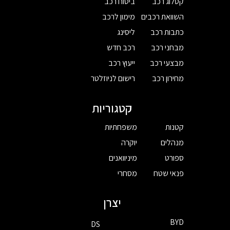
קטלוג רכב
ביטוח רכב
השוואת רכבים
מימון לרכב
כתבות רכב
ליסינג
מבחני רכב
רכב חדש
מבצעי רכב
ייעוץ רכב
מחירון רכב
רישום לניוזלטר
קטגוריות
קטנות
משפחתיות
מנהלים
יוקרה
ספורט
מיניוואנים
פנאי שטח
מסחרי
יצרן
BYD
DS