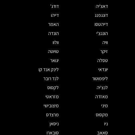
דאצ'יה
דודג'
דונגפנג
דייהו
דייהטסו
האמר
הונגצ'י
הונדה
וויה
וולוו
זיקר
טויוטה
טסלה
יגואר
יונדאי
לינק אנד קו
ליפמוטור
לנד רובר
לנצ'יה
לקסוס
מאזדה
מזראטי
מיני
מיצובישי
מקסוס
מרצדס
ניו
ניסאן
סאאב
סובארו