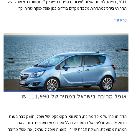
2011, הוצמד למותג הסלוגן "איכות גרמנית בהישג ידך" ותמחור דגמי אופל היה
תחרותי ביחס למתחרות מלבד מקרים בודדים כגון אופל מוקה שהיה יקר
בתחילת שיווקו אך מחירו הוזל עם השקת גרסת בסיס חדשה. מתחילת השנה ועד
קרא עוד
לסוף חודש יולי האחרון מסרה אופל בישראל 3,640 רכבים (לא כולל מוניות),
גידול של כ- 5% בלבד לעומת התקופה המקבילה אשתקד, בזמן שכמות
המסירות הכלליות של רכבים בתקופה האמורה גדל בלמעלה מ- 15%. באופן
ריאלי ירדו מסירות אופל השנה והמשמעות היא שחלקה בשוק הרכב בישראל
עומד על פחות מ- 2% והיא ממוקמת במקום ה- 17 בטבלת המסירות. אין ספק
שיבואנית אופל הייתה מעוניינת לראות גידול ניכר במסירות רכבי אופל, בייחוד
נוכח השקת אופל אסטרה החדשה החשובה מאוד עבור היבואנית.
אופל מריבה בישראל במחיר של 111,990 ₪
הדור הנוכחי של אופל מריבה, המיניוואן הקומפקטי של אופל, הושק כבר בשנת
2010 אך הגעתו לישראל התעכבה בגלל סיבות כאלו ואחרות. היום, לאחר
המתנה ממושכת, השיקה חברת ש.י.ר, יבואנית אופל לישראל, את אופל מריבה