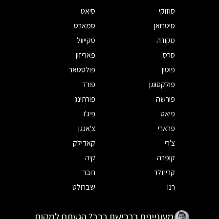
סוזוקי
סיאט
סיטרואן
סמארט
סקודה
סקייוול
סרס
פאריזון
פוטון
פולסטאר
פולקסווגן
פורד
פורשה
פורתינג
פיאט
פיג'ו
פרארי
צ'אנגן
צ'רי
קאדילק
קופרה
קיה
קרייזלר
רובר
רנו
שברולט
מעוניינים ברכישת רכב? הגעתם למקום