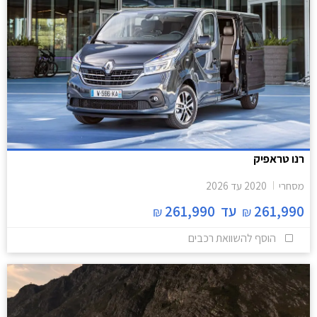
רנו טראפיק
מסחרי
2020
עד
2026
261,990
עד
261,990
₪
₪
הוסף להשוואת רכבים