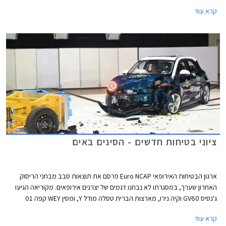
שנרכשה על ידי פיג'ו וסיטרואן ומדובר למעשה באח לסיטרואן ברלינגו הפופולרי
קרא עוד
ולפיג'ו פרטנר שהדור הנוכחי שלו לא משווק בישראל, כולם מבוססים על
פלטפורמת EMP2.
ציוני בטיחות חדשים - הסינים באים
ארגון הבטיחות האירופאי Euro NCAP פרסם את תוצאות סבב מבחני הריסוק
האחרון שערך, במסגרתו לא נבחנו דגמים של יצרנים אירופאים. מקוריאה הגיעו
ג'נסיס GV60 וקיה נירו, מארצות הברית טסלה מודל Y, ומסין WEY קפה 01
(מוכר גם בשם מוקה) ואורה פאנקי קאט - שניהם דגמים למותגים מבית גרייט וול.
קרא עוד
כל הדגמים זכו בציון מרבי של 5 כוכבים.