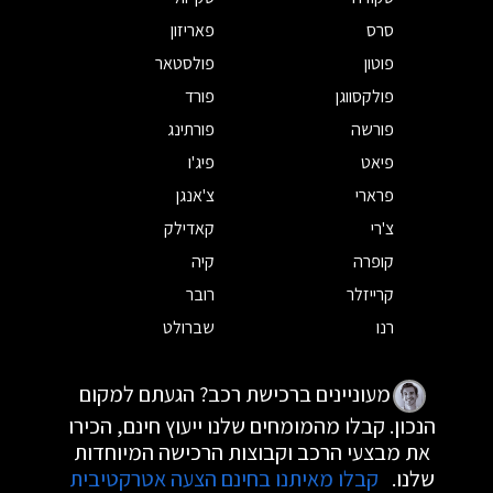
סרס
פאריזון
פוטון
פולסטאר
פולקסווגן
פורד
פורשה
פורתינג
פיאט
פיג'ו
פרארי
צ'אנגן
צ'רי
קאדילק
קופרה
קיה
קרייזלר
רובר
רנו
שברולט
מעוניינים ברכישת רכב? הגעתם למקום
הנכון. קבלו מהמומחים שלנו ייעוץ חינם, הכירו
את מבצעי הרכב וקבוצות הרכישה המיוחדות
שלנו.
קבלו מאיתנו בחינם הצעה אטרקטיבית