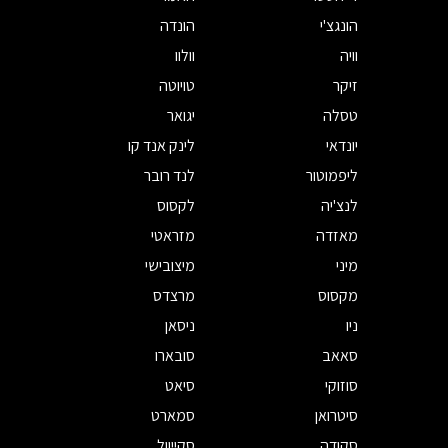
הונגצ'י
הונדה
וויה
וולוו
זיקר
טויוטה
טסלה
יגואר
יונדאי
לינק אנד קו
ליפמוטור
לנד רובר
לנצ'יה
לקסוס
מאזדה
מזראטי
מיני
מיצובישי
מקסוס
מרצדס
ניו
ניסאן
סאאב
סובארו
סוזוקי
סיאט
סיטרואן
סמארט
סקודה
סקייוול