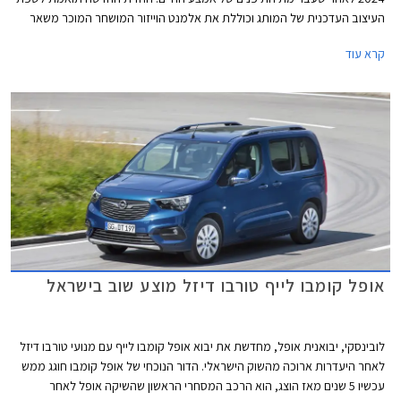
העיצוב העדכנית של המותג וכוללת את אלמנט הוייזור המושחר המוכר משאר
דגמי אופל החדשים, פגושים חדשים מלפנים ומאחור בצבע הרכב, ותאורת לד
קרא עוד
מטריקס מתקדמת עם חתימת התאורה העדכנית של אופל.
אופל קומבו לייף טורבו דיזל מוצע שוב בישראל
לובינסקי, יבואנית אופל, מחדשת את יבוא אופל קומבו לייף עם מנועי טורבו דיזל
לאחר היעדרות ארוכה מהשוק הישראלי. הדור הנוכחי של אופל קומבו חוגג ממש
עכשיו 5 שנים מאז הוצג, הוא הרכב המסחרי הראשון שהשיקה אופל לאחר