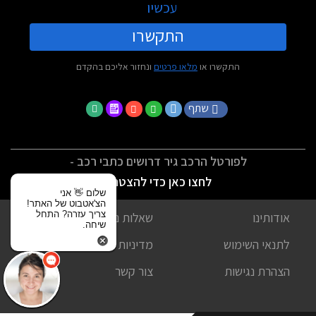
עכשיו
התקשרו
התקשרו או
מלאו פרטים
ונחזור אליכם בהקדם
שתף
לפורטל הרכב גיר דרושים כתבי רכב -
לחצו כאן כדי להצטרף
שלום 👋 אני
הצ'אטבוט של האתר!
צריך עזרה? התחל
אודותינו
שאלות נפוצות
שיחה.
לתנאי השימוש
מדיניות פרטיות
הצהרת נגישות
צור קשר