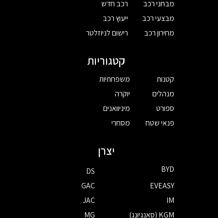
מבחני רכב
רכב חדש
מבצעי רכב
ייעוץ רכב
מחירון רכב
רישום לניוזלטר
קטגוריות
קטנות
משפחתיות
מנהלים
יוקרה
ספורט
מיניוואנים
פנאי שטח
מסחרי
יצרן
BYD
DS
GAC
EVEASY
JAC
IM
KGM (סאנגיונג)
MG