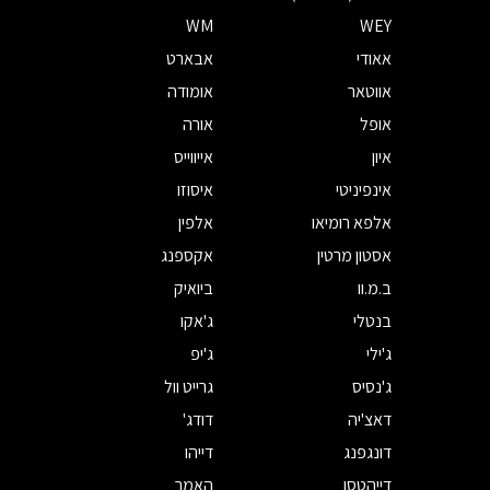
WM
WEY
אאודי
אבארט
אווטאר
אומודה
אופל
אורה
איון
אייווייס
אינפיניטי
איסוזו
אלפא רומיאו
אלפין
אסטון מרטין
אקספנג
ב.מ.וו
ביואיק
בנטלי
ג'אקו
ג'ילי
ג'יפ
ג'נסיס
גרייט וול
דאצ'יה
דודג'
דונגפנג
דייהו
דייהטסו
האמר