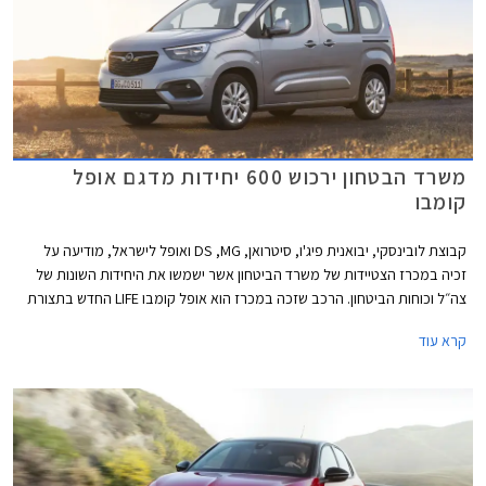
משרד הבטחון ירכוש 600 יחידות מדגם אופל
קומבו
קבוצת לובינסקי, יבואנית פיג'ו, סיטרואן, DS ,MG ואופל לישראל, מודיעה על
זכיה במכרז הצטיידות של משרד הביטחון אשר ישמשו את היחידות השונות של
צה״ל וכוחות הביטחון. הרכב שזכה במכרז הוא אופל קומבו LIFE החדש בתצורת
5 דלתות, ומהווה קפיצת מדרגה משמעותית עבור משרד הביטחון.
קרא עוד