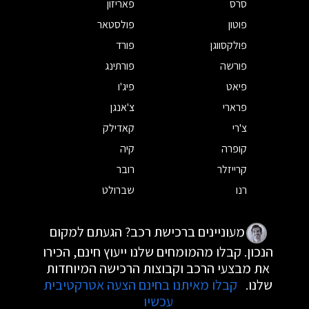
סרס
פאריזון
פוטון
פולסטאר
פולקסווגן
פורד
פורשה
פורתינג
פיאט
פיג'ו
פרארי
צ'אנגן
צ'רי
קאדילק
קופרה
קיה
קרייזלר
רובר
רנו
שברולט
מעוניינים ברכישת רכב? הגעתם למקום
הנכון. קבלו מהמומחים שלנו ייעוץ חינם, הכירו
את מבצעי הרכב וקבוצות הרכישה המיוחדות
שלנו.
קבלו מאיתנו בחינם הצעה אטרקטיבית
עכשיו