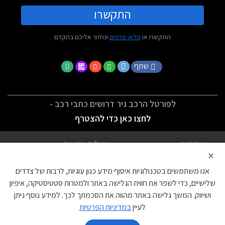
התקשרו
התקשרו או
מלאו פרטים
ונחזור אליכם בהקדם
שתף
לפורטל הרכב גיר דרושים כתבי רכב -
לחצו כאן כדי להצטרף
אודותינו
שאלות נפוצות
×
לתנאי השימוש
מדיניות פרטיות
אנו משתמשים בטכנולוגיות איסוף מידע כגון עוגיות, לרבות של צדדים
הצהרת נגישות
צור קשר
שלישיים, כדי לשפר את חווית הגלישה באתר ולמטרות סטטיסטיקה, איפיון
ושיווק. המשך גלישה באתר מהווה את הסכמתך לכך. למידע נוסף ניתן
עוגיות
לעיין
במדיניות הפרטיות