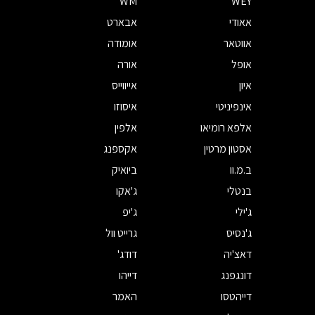
WM
WEY
אאודי
אבארט
אווטאר
אומודה
אופל
אורה
איון
אייווייס
אינפיניטי
איסוזו
אלפא רומיאו
אלפין
אסטון מרטין
אקספנג
ב.מ.וו
ביואיק
בנטלי
ג'אקו
ג'ילי
ג'יפ
ג'נסיס
גרייט וול
דאצ'יה
דודג'
דונגפנג
דייהו
דייהטסו
האמר