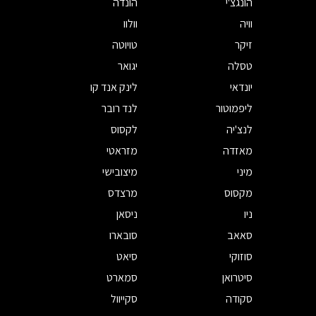
הונגצ'י
הונדה
וויה
וולוו
זיקר
טויוטה
טסלה
יגואר
יונדאי
לינק אנד קו
ליפמוטור
לנד רובר
לנצ'יה
לקסוס
מאזדה
מזראטי
מיני
מיצובישי
מקסוס
מרצדס
ניו
ניסאן
סאאב
סובארו
סוזוקי
סיאט
סיטרואן
סמארט
סקודה
סקייוול