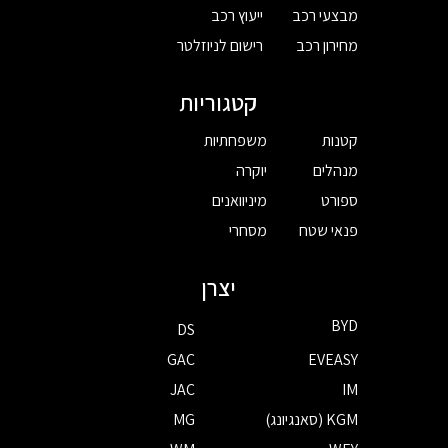
מבצעי רכב
ייעוץ רכב
מחירון רכב
רישום לניוזלטר
קטגוריות
קטנות
משפחתיות
מנהלים
יוקרה
ספורט
מיניוואנים
פנאי שטח
מסחרי
יצרן
BYD
DS
GAC
EVEASY
JAC
IM
KGM (סאנגיונג)
MG