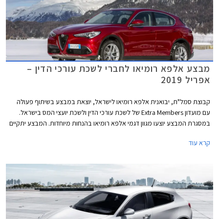
מבצע אלפא רומיאו לחברי לשכת עורכי הדין –
אפריל 2019
קבוצת סמל"ת, יבואנית אלפא רומיאו לישראל, יוצאת במבצע בשיתוף פעולה
עם מועדון Extra Members של לשכת עורכי הדין ולשכת יועצי המס בישראל.
במסגרת המבצע יוצעו מגוון דגמי אלפא רומיאו בהנחות מיוחדות. המבצע יתקיים
בין התאריכים 08.04.2019-29.04.2019 בכל אולמות התצוגה של אלפא רומיאו
קרא עוד
בישראל.