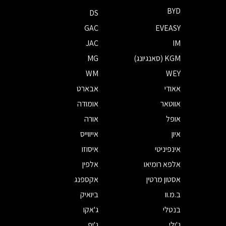
BYD
DS
GAC
EVEASY
JAC
IM
KGM (סאנגיונג)
MG
WM
WEY
אאודי
אבארט
אווטאר
אומודה
אופל
אורה
איון
אייווייס
אינפיניטי
איסוזו
אלפא רומיאו
אלפין
אסטון מרטין
אקספנג
ב.מ.וו
ביואיק
בנטלי
ג'אקו
ג'ילי
ג'יפ