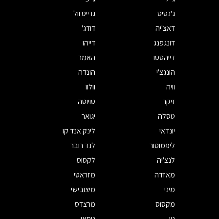
ג'נסיס
גרייט וול
דאצ'יה
דודג'
דונגפנג
דייהו
דייהטסו
האמר
הונגצ'י
הונדה
וויה
וולוו
זיקר
טויוטה
טסלה
יגואר
יונדאי
לינק אנד קו
ליפמוטור
לנד רובר
לנצ'יה
לקסוס
מאזדה
מזראטי
מיני
מיצובישי
מקסוס
מרצדס
ניו
ניסאן