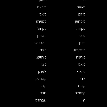
סאאב
סובארו
סוזוקי
סיאט
סיטרואן
סמארט
סקודה
סקייוול
סרס
פאריזון
פוטון
פולסטאר
פולקסווגן
פורד
פורשה
פורתינג
פיאט
פיג'ו
פרארי
צ'אנגן
צ'רי
קאדילק
קופרה
קיה
קרייזלר
רובר
רנו
שברולט