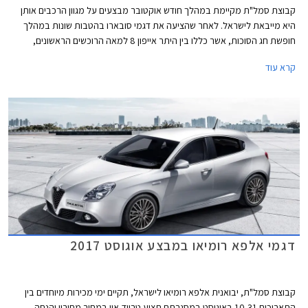
קבוצת סמל"ת מקיימת במהלך חודש אוקטובר מבצעים על מגוון הרכבים אותן
היא מייבאת לישראל. לאחר שהציעה את דגמי סובארו בהטבות שונות במהלך
חופשת חג הסוכות, אשר כללו בין היתר אייפון 8 למאה הרוכשים הראשונים,
יוצאת החברה במבצעים על דגמי אלפא רומיאו, פיאט וג'יפ.
קרא עוד
דגמי אלפא רומיאו במבצע אוגוסט 2017
קבוצת סמל"ת, יבואנית אלפא רומיאו לישראל, תקיים ימי מכירות מיוחדים בין
התאריכים 10-31 באוגוסט במסגרתם תציע טרייד-אין במחיר מחירון והנחה