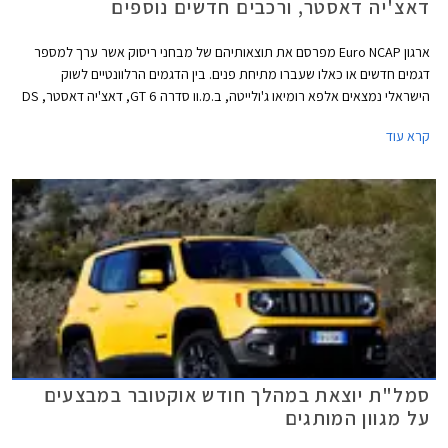
דאצ'יה דאסטר, ורכבים חדשים נוספים
ארגון Euro NCAP מפרסם את תוצאותיהם של מבחני ריסוק אשר ערך למספר
דגמים חדשים או כאלו שעברו מתיחת פנים. בין הדגמים הרלוונטיים לשוק
הישראלי נמצאים אלפא רומיאו ג'ולייטה, ב.מ.וו סדרה 6 GT, דאצ'יה דאסטר, DS
3, יונדאי קונה אשר יושק בקרוב בישראל, יגואר F-Pace, קיה סטינגר, קיה סטוניק,
קרא עוד
MG ZS, טויוטה אייגו, וטויוטה יאריס. סדרת מבחני הריסוק האחרונה מצביעה
בבירור על מגמת השתפרות כוללת בתעשיית הרכב, לפיה ניתן לראות כיצד
דגמים חדשים מצטיינים ביחס לדגמים ותיקים שעברו מתיחת פנים לקבלת
מערכות בטיחות חדשות.
סמל"ת יוצאת במהלך חודש אוקטובר במבצעים
על מגוון המותגים