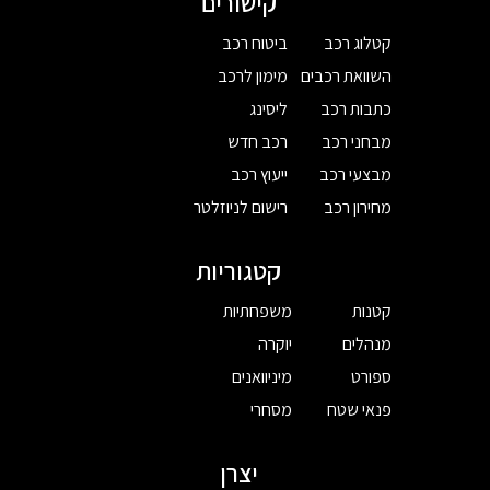
קישורים
קטלוג רכב
ביטוח רכב
השוואת רכבים
מימון לרכב
כתבות רכב
ליסינג
מבחני רכב
רכב חדש
מבצעי רכב
ייעוץ רכב
מחירון רכב
רישום לניוזלטר
קטגוריות
קטנות
משפחתיות
מנהלים
יוקרה
ספורט
מיניוואנים
פנאי שטח
מסחרי
יצרן