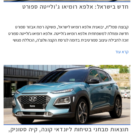
חדש בישראל: אלפא רומיאו ג'ולייטה ספורט
קבוצת סמל"ת, יבואנית אלפא רומיאו לישראל, משיקה רמת אבזור ספורט
חדשה ומוזלת למשפחתית אלפא רומיאו ג'ולייטה. אלפא רומיאו ג'ולייטה ספורט
זוכה לחבילת עיצוב ספורטיבית בדומה לגרסת הקצה וולוצ'ה, הכוללת פגושי
ULTRA SPORT עם עיטור פס אדום בתחתית, דיפיוזר אחורי, פתח מפלט מוגדל,
קרא עוד
חישוקי 17 אינץ' מדגם SPRINT עם 5 צלעות, חצאיות צד, חלונות אחוריים כהים,
מראות צד בגוון כרום סאטן, ופנסי ערפל קדמיים.
תוצאות מבחני בטיחות ליונדאי קונה, קיה סטוניק,