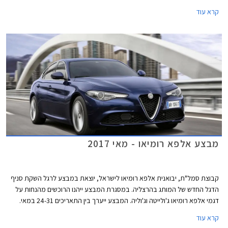
המלאי העומד על 20 רכבים מכל דגם.
קרא עוד
מבצע אלפא רומיאו - מאי 2017
קבוצת סמל"ת, יבואנית אלפא רומיאו לישראל, יוצאת במבצע לרגל השקת סניף
הדגל החדש של המותג בהרצליה. במסגרת המבצע ייהנו הרוכשים מהנחות על
דגמי אלפא רומיאו ג'ולייטה וג'וליה. המבצע ייערך בין התאריכים 24-31 במאי.
קרא עוד