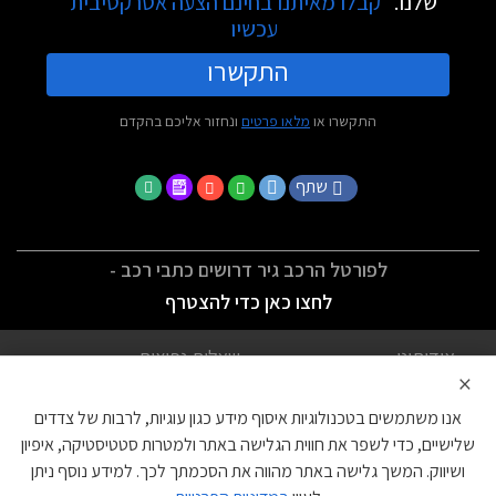
שלנו.
קבלו מאיתנו בחינם הצעה אטרקטיבית
עכשיו
התקשרו
התקשרו או
מלאו פרטים
ונחזור אליכם בהקדם
שתף
לפורטל הרכב גיר דרושים כתבי רכב -
לחצו כאן כדי להצטרף
אודותינו
שאלות נפוצות
×
לתנאי השימוש
מדיניות פרטיות
אנו משתמשים בטכנולוגיות איסוף מידע כגון עוגיות, לרבות של צדדים
הצהרת נגישות
צור קשר
שלישיים, כדי לשפר את חווית הגלישה באתר ולמטרות סטטיסטיקה, איפיון
ושיווק. המשך גלישה באתר מהווה את הסכמתך לכך. למידע נוסף ניתן
עוגיות