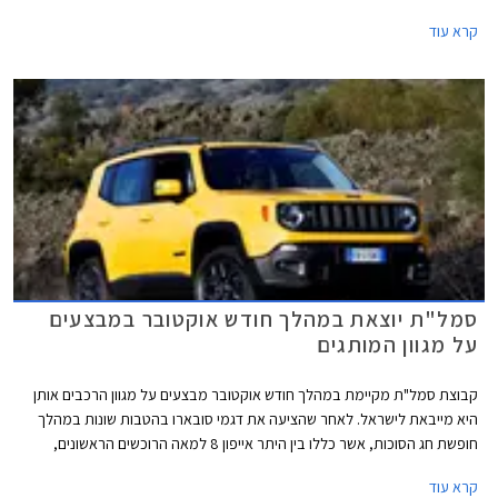
3, יונדאי קונה אשר יושק בקרוב בישראל, יגואר F-Pace, קיה סטינגר, קיה סטוניק,
קרא עוד
MG ZS, טויוטה אייגו, וטויוטה יאריס. סדרת מבחני הריסוק האחרונה מצביעה
בבירור על מגמת השתפרות כוללת בתעשיית הרכב, לפיה ניתן לראות כיצד
דגמים חדשים מצטיינים ביחס לדגמים ותיקים שעברו מתיחת פנים לקבלת
מערכות בטיחות חדשות.
סמל"ת יוצאת במהלך חודש אוקטובר במבצעים
על מגוון המותגים
קבוצת סמל"ת מקיימת במהלך חודש אוקטובר מבצעים על מגוון הרכבים אותן
היא מייבאת לישראל. לאחר שהציעה את דגמי סובארו בהטבות שונות במהלך
חופשת חג הסוכות, אשר כללו בין היתר אייפון 8 למאה הרוכשים הראשונים,
יוצאת החברה במבצעים על דגמי אלפא רומיאו, פיאט וג'יפ.
קרא עוד