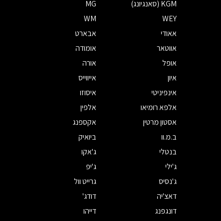
KGM (סאנגיונג)
MG
WM
WEY
אאודי
אבארט
אווטאר
אומודה
אופל
אורה
איון
אייווייס
אינפיניטי
איסוזו
אלפא רומיאו
אלפין
אסטון מרטין
אקספנג
ב.מ.וו
ביואיק
בנטלי
ג'אקו
ג'ילי
ג'יפ
ג'נסיס
גרייט וול
דאצ'יה
דודג'
דונגפנג
דייהו