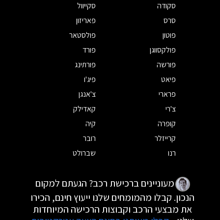
סקודה
סקייוול
סרס
פאריזון
פוטון
פולסטאר
פולקסווגן
פורד
פורשה
פורתינג
פיאט
פיג'ו
פרארי
צ'אנגן
צ'רי
קאדילק
קופרה
קיה
קרייזלר
רובר
רנו
שברולט
מעוניינים ברכישת רכב? הגעתם למקום
הנכון. קבלו מהמומחים שלנו ייעוץ חינם, הכירו
את מבצעי הרכב וקבוצות הרכישה המיוחדות