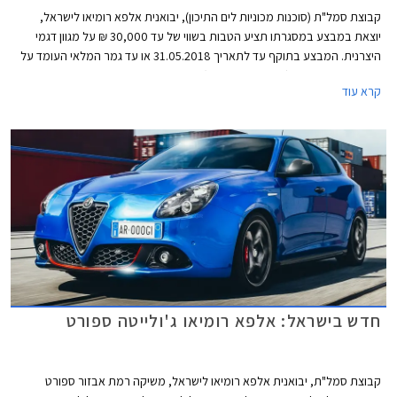
קבוצת סמל"ת (סוכנות מכוניות לים התיכון), יבואנית אלפא רומיאו לישראל,
יוצאת במבצע במסגרתו תציע הטבות בשווי של עד 30,000 ₪ על מגוון דגמי
היצרנית. המבצע בתוקף עד לתאריך 31.05.2018 או עד גמר המלאי העומד על
50 רכבים מכל דגם (המוקדם מביניהם).
קרא עוד
חדש בישראל: אלפא רומיאו ג'ולייטה ספורט
קבוצת סמל"ת, יבואנית אלפא רומיאו לישראל, משיקה רמת אבזור ספורט