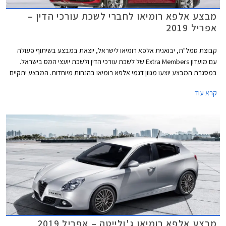
מבצע אלפא רומיאו לחברי לשכת עורכי הדין –
אפריל 2019
קבוצת סמל"ת, יבואנית אלפא רומיאו לישראל, יוצאת במבצע בשיתוף פעולה
עם מועדון Extra Members של לשכת עורכי הדין ולשכת יועצי המס בישראל.
במסגרת המבצע יוצעו מגוון דגמי אלפא רומיאו בהנחות מיוחדות. המבצע יתקיים
בין התאריכים 08.04.2019-29.04.2019 בכל אולמות התצוגה של אלפא רומיאו
קרא עוד
בישראל.
מבצע אלפא רומיאו ג'ולייטה – אפריל 2019