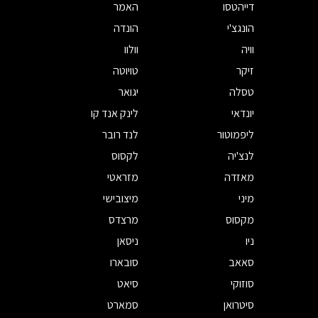
דייהטסו
האמר
הונגצ'י
הונדה
וויה
וולוו
זיקר
טויוטה
טסלה
יגואר
יונדאי
לינק אנד קו
ליפמוטור
לנד רובר
לנצ'יה
לקסוס
מאזדה
מזראטי
מיני
מיצובישי
מקסוס
מרצדס
ניו
ניסאן
סאאב
סובארו
סוזוקי
סיאט
סיטרואן
סמארט