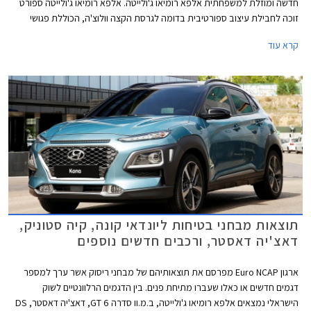
חדשה ומוזלת למשפחתית אלפא רומיאו ג'ולייטה. אלפא רומיאו ג'ולייטה ספורט
זוכה לחבילת עיצוב ספורטיבית בדומה לגרסת הקצה וולוצ'ה, הכוללת פגושי
ULTRA SPORT עם עיטור פס אדום בתחתית, דיפיוזר אחורי, פתח מפלט מוגדל,
קרא עוד
חישוקי 17 אינץ' מדגם SPRINT עם 5 צלעות, חצאיות צד, חלונות אחוריים כהים,
מראות צד בגוון כרום סאטן, ופנסי ערפל קדמיים.
תוצאות מבחני בטיחות ליונדאי קונה, קיה סטוניק,
דאצ'יה דאסטר, ורכבים חדשים נוספים
ארגון Euro NCAP מפרסם את תוצאותיהם של מבחני ריסוק אשר ערך למספר
דגמים חדשים או כאלו שעברו מתיחת פנים. בין הדגמים הרלוונטיים לשוק
הישראלי נמצאים אלפא רומיאו ג'ולייטה, ב.מ.וו סדרה 6 GT, דאצ'יה דאסטר, DS