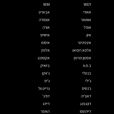
WM
WEY
אאודי
אבארט
אווטאר
אומודה
אופל
אורה
איון
אייווייס
אינפיניטי
איסוזו
אלפא רומיאו
אלפין
אסטון מרטין
אקספנג
ב.מ.וו
ביואיק
בנטלי
ג'אקו
ג'ילי
ג'יפ
ג'נסיס
גרייט וול
דאצ'יה
דודג'
דונגפנג
דייהו
דייהטסו
האמר