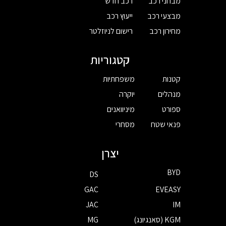
מבחני רכב
רכב חדש
מבצעי רכב
ייעוץ רכב
מחירון רכב
רישום לניוזלטר
קטגוריות
קטנות
משפחתיות
מנהלים
יוקרה
ספורט
מיניוואנים
פנאי שטח
מסחרי
יצרן
BYD
DS
GAC
EVEASY
JAC
IM
KGM (סאנגיונג)
MG