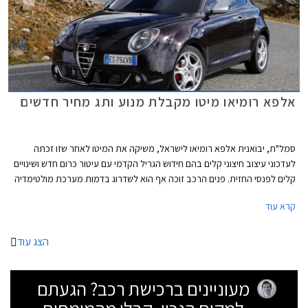
אלפא רומיאו מיטו מקבלת מנוע ותג מחיר חדשים
סמל"ת, יבואנית אלפא רומיאו לישראל, משיקה את המיטו לאחר שזו זכתה
לעדכוני עיצוב חיצוני קלים בהם חידוש הגריל הקדמי עם עיטור כרום חדש ושינויים
קלים לפנסי החזית. פנים הרכב זוכה אף הוא לשדרוג בדמות מערכת מולטימדיה
מקורית כסטנדרט הכוללת מסך מגע בגודל 5 אינץ', קישוריות בלוטות', שקעי
קרא עוד
USB ו-AUX, פיקוד קולי למערכת השמע והטלפון, 6 רמקולים, שליטה מההגה
ועוד.
הצג עוד
מעוניינים ברכישת רכב? הגעתם