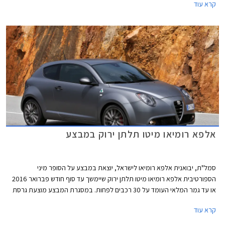
קרא עוד
אלפא רומיאו מיטו תלתן ירוק במבצע
סמל"ת, יבואנית אלפא רומיאו לישראל, יוצאת במבצע על הסופר מיני
הספורטיבית אלפא רומיאו מיטו תלתן ירוק שיימשך עד סוף חודש פברואר 2016
או עד גמר המלאי העומד על 30 רכבים לפחות. במסגרת המבצע מוצעת גרסת
מונזה במחיר מבצע של 144,900 ₪ לעסקת מזומן, הנחה של
קרא עוד
10,000 ₪ ממחיר המחירון העומד על 154,900 ₪.