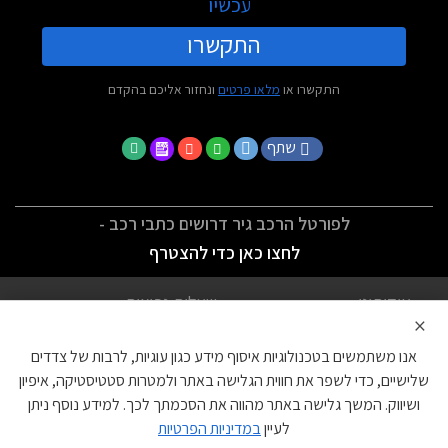
עכשיו
התקשרו
התקשרו או
מלאו פרטים
ונחזור אליכם בהקדם
שתף
לפורטל הרכב גיר דרושים כתבי רכב -
לחצו כאן כדי להצטרף
אודותינו
שאלות נפוצות
×
לתנאי השימוש
מדיניות פרטיות
אנו משתמשים בטכנולוגיות איסוף מידע כגון עוגיות, לרבות של צדדים
הצהרת נגישות
צור קשר
שלישיים, כדי לשפר את חווית הגלישה באתר ולמטרות סטטיסטיקה, איפיון
ושיווק. המשך גלישה באתר מהווה את הסכמתך לכך. למידע נוסף ניתן
עוגיות
לעיין
במדיניות הפרטיות