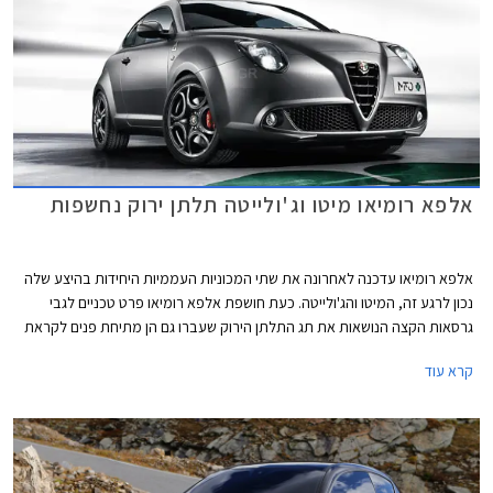
אלפא רומיאו מיטו וג'ולייטה תלתן ירוק נחשפות
אלפא רומיאו עדכנה לאחרונה את שתי המכוניות העממיות היחידות בהיצע שלה
נכון לרגע זה, המיטו והג'ולייטה. כעת חושפת אלפא רומיאו פרט טכניים לגבי
גרסאות הקצה הנושאות את תג התלתן הירוק שעברו גם הן מתיחת פנים לקראת
תערוכת ג'נבה הקרבה. בין החידושים שקיבלו המכוניות ניתן למצוא את המנוע
קרא עוד
שנלקח מה- 4C והושם בחזיתה של הג'ולייטה ומנוע חדש שישודך לתיבת הילוכים
רובוטית כפולת מצמדים במיטו. כמו כן, תוצע הג'ולייטה בגרסת השקה מוגבלת
של 500 יחידות בלבד.