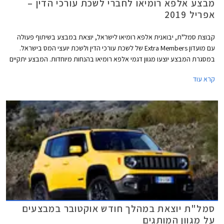
מבצע אלפא רומיאו לחברי לשכת עורכי הדין –
אפריל 2019
קבוצת סמל"ת, יבואנית אלפא רומיאו לישראל, יוצאת במבצע בשיתוף פעולה
עם מועדון Extra Members של לשכת עורכי הדין ולשכת יועצי המס בישראל.
במסגרת המבצע יוצעו מגוון דגמי אלפא רומיאו בהנחות מיוחדות. המבצע יתקיים
בין התאריכים 08.04.2019-29.04.2019 בכל אולמות התצוגה של אלפא רומיאו
קרא עוד
בישראל.
סמל"ת יוצאת במהלך חודש אוקטובר במבצעים
על מגוון המותגים