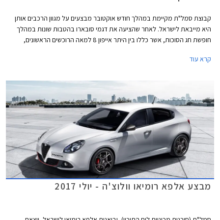
קבוצת סמל"ת מקיימת במהלך חודש אוקטובר מבצעים על מגוון הרכבים אותן
היא מייבאת לישראל. לאחר שהציעה את דגמי סובארו בהטבות שונות במהלך
חופשת חג הסוכות, אשר כללו בין היתר אייפון 8 למאה הרוכשים הראשונים,
יוצאת החברה במבצעים על דגמי אלפא רומיאו, פיאט וג'יפ.
קרא עוד
מבצע אלפא רומיאו וולוצ'ה - יולי 2017
סמל"ת (סוכנות מכוניות לים התיכון), יבואנית אלפא רומיאו לישראל, יוצאת