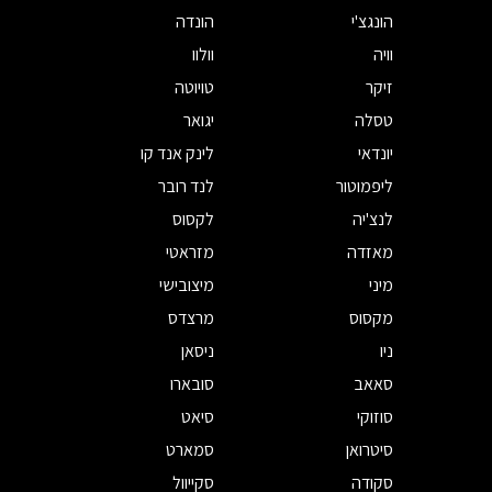
הונגצ'י
הונדה
וויה
וולוו
זיקר
טויוטה
טסלה
יגואר
יונדאי
לינק אנד קו
ליפמוטור
לנד רובר
לנצ'יה
לקסוס
מאזדה
מזראטי
מיני
מיצובישי
מקסוס
מרצדס
ניו
ניסאן
סאאב
סובארו
סוזוקי
סיאט
סיטרואן
סמארט
סקודה
סקייוול