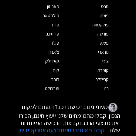
סרס
פאריזון
פוטון
פולסטאר
פולקסווגן
פורד
פורשה
פורתינג
פיאט
פיג'ו
פרארי
צ'אנגן
צ'רי
קאדילק
קופרה
קיה
קרייזלר
רובר
רנו
שברולט
מעוניינים ברכישת רכב? הגעתם למקום
הנכון. קבלו מהמומחים שלנו ייעוץ חינם, הכירו
את מבצעי הרכב וקבוצות הרכישה המיוחדות
שלנו.
קבלו מאיתנו בחינם הצעה אטרקטיבית