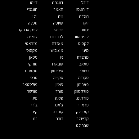
דודג'
דונגפנג
דייהו
דייהטסו
האמר
הונגצ'י
הונדה
וויה
וולוו
זיקר
טויוטה
טסלה
יגואר
יונדאי
לינק אנד קו
ליפמוטור
לנד רובר
לנצ'יה
לקסוס
מאזדה
מזראטי
מיני
מיצובישי
מקסוס
מרצדס
ניו
ניסאן
סאאב
סובארו
סוזוקי
סיאט
סיטרואן
סמארט
סקודה
סקייוול
סרס
פאריזון
פוטון
פולסטאר
פולקסווגן
פורד
פורשה
פורתינג
פיאט
פיג'ו
פרארי
צ'אנגן
צ'רי
קאדילק
קופרה
קיה
קרייזלר
רובר
רנו
שברולט