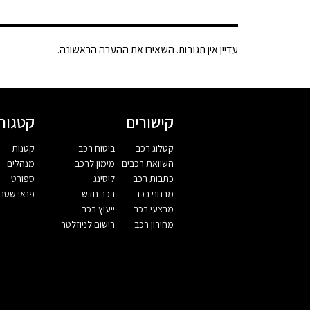
עדיין אין תגובות. השאירו את ההערה הראשונה.
קישורים
קטגורי
קטלוג רכב
ביטוח רכב
קטנות
השוואת רכבים
מימון לרכב
מנהלים
כתבות רכב
ליסינג
ספורט
מבחני רכב
רכב חדש
פנאי שטח
מבצעי רכב
ייעוץ רכב
מחירון רכב
רישום לניוזלטר