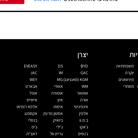
ות
יצרן
משפחתיות
BYD
DS
EVEASY
יוקרה
GAC
IM
JAC
מיניוואנים
KGM (סאנגיונג)
MG
WEY
מסחרי
WM
אאודי
אבארט
אווטאר
אומודה
אופל
אורה
איון
אייווייס
אינפיניטי
איסוזו
אלפא רומיאו
אלפין
אסטון מרטין
אקספנג
ב.מ.וו
ביואיק
בנטלי
ג'אקו
ג'ילי
ג'יפ
ג'נסיס
גרייט וול
דאצ'יה