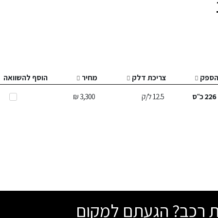
ספק
צריכת דלק
מחיר
הוסף להשוואה
226
כ״ס
12.5
ל/ק
3,300 ₪
שת רכב? הגעתם למקום