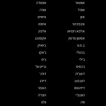
אווטאר
אומודה
אופל
אורה
איון
אייווייס
אינפיניטי
איסוזו
אלפא רומיאו
אלפין
אסטון מרטין
אקספנג
ב.מ.וו
ביואיק
בנטלי
ג'אקו
ג'ילי
ג'יפ
ג'נסיס
גרייט וול
דאצ'יה
דודג'
דונגפנג
דייהו
דייהטסו
האמר
הונגצ'י
הונדה
וויה
וולוו