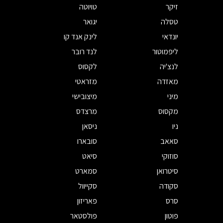
זיקר
טויוטה
טסלה
יגואר
יונדאי
לינק אנד קו
ליפמוטור
לנד רובר
לנצ'יה
לקסוס
מאזדה
מזראטי
מיני
מיצובישי
מקסוס
מרצדס
ניו
ניסאן
סאאב
סובארו
סוזוקי
סיאט
סיטרואן
סמארט
סקודה
סקייוול
סרס
פאריזון
פוטון
פולסטאר