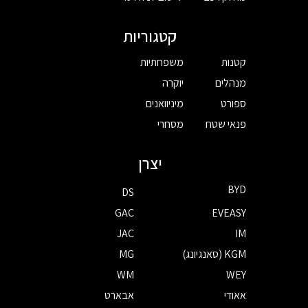
קטגוריות
קטנות
משפחתיות
מנהלים
יוקרה
ספורט
מיניוואנים
פנאי שטח
מסחרי
יצרן
BYD
DS
GAC
EVEASY
JAC
IM
KGM (סאנגיונג)
MG
WM
WEY
אאודי
אבארט