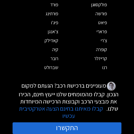
פולקסווגן
פורד
פורשה
פורתינג
פיאט
פיג'ו
פרארי
צ'אנגן
צ'רי
קאדילק
קופרה
קיה
קרייזלר
רובר
רנו
שברולט
מעוניינים ברכישת רכב? הגעתם למקום
הנכון. קבלו מהמומחים שלנו ייעוץ חינם, הכירו
את מבצעי הרכב וקבוצות הרכישה המיוחדות
שלנו.
קבלו מאיתנו בחינם הצעה אטרקטיבית
עכשיו
התקשרו