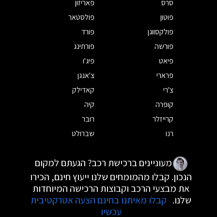
סרס
פאריזון
פוטון
פולסטאר
פולקסווגן
פורד
פורשה
פורתינג
פיאט
פיג'ו
פרארי
צ'אנגן
צ'רי
קאדילק
קופרה
קיה
קרייזלר
רובר
רנו
שברולט
מעוניינים ברכישת רכב? הגעתם למקום
הנכון. קבלו מהמומחים שלנו ייעוץ חינם, הכירו
את מבצעי הרכב וקבוצות הרכישה המיוחדות
שלנו.
קבלו מאיתנו בחינם הצעה אטרקטיבית
עכשיו