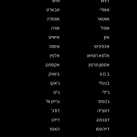
WM
WEY
אאודי
אבארט
אווטאר
אומודה
אופל
אורה
איון
אייווייס
אינפיניטי
איסוזו
אלפא רומיאו
אלפין
אסטון מרטין
אקספנג
ב.מ.וו
ביואיק
בנטלי
ג'אקו
ג'ילי
ג'יפ
ג'נסיס
גרייט וול
דאצ'יה
דודג'
דונגפנג
דייהו
דייהטסו
האמר