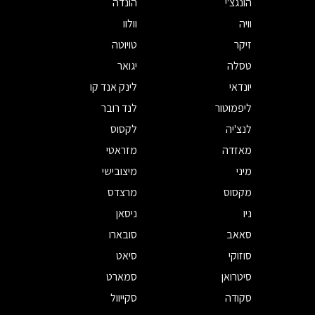
הונגצ'י
הונדה
וויה
וולוו
זיקר
טויוטה
טסלה
יגואר
יונדאי
לינק אנד קו
ליפמוטור
לנד רובר
לנצ'יה
לקסוס
מאזדה
מזראטי
מיני
מיצובישי
מקסוס
מרצדס
ניו
ניסאן
סאאב
סובארו
סוזוקי
סיאט
סיטרואן
סמארט
סקודה
סקייוול