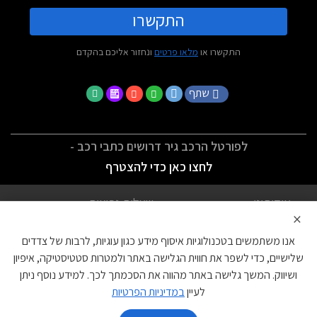
התקשרו
התקשרו או
מלאו פרטים
ונחזור אליכם בהקדם
שתף
לפורטל הרכב גיר דרושים כתבי רכב -
לחצו כאן כדי להצטרף
אודותינו
שאלות נפוצות
×
לתנאי השימוש
מדיניות פרטיות
אנו משתמשים בטכנולוגיות איסוף מידע כגון עוגיות, לרבות של צדדים
הצהרת נגישות
צור קשר
שלישיים, כדי לשפר את חווית הגלישה באתר ולמטרות סטטיסטיקה, איפיון
ושיווק. המשך גלישה באתר מהווה את הסכמתך לכך. למידע נוסף ניתן
עוגיות
לעיין
במדיניות הפרטיות