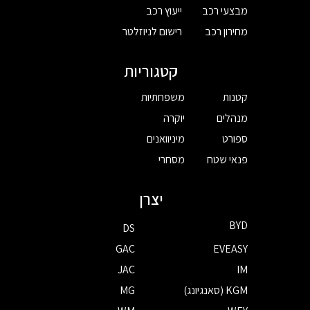
מבצעי רכב
ייעוץ רכב
מחירון רכב
רישום לניוזלטר
קטגוריות
קטנות
משפחתיות
מנהלים
יוקרה
ספורט
מיניוואנים
פנאי שטח
מסחרי
יצרן
BYD
DS
GAC
EVEASY
JAC
IM
KGM (סאנגיונג)
MG