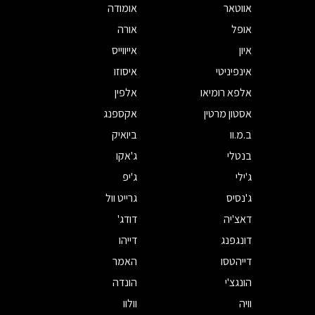
אווטאר
אומודה
אופל
אורה
איון
אייווייס
אינפיניטי
איסוזו
אלפא רומיאו
אלפין
אסטון מרטין
אקספנג
ב.מ.וו
ביואיק
בנטלי
ג'אקו
ג'ילי
ג'יפ
ג'נסיס
גרייט וול
דאצ'יה
דודג'
דונגפנג
דייהו
דייהטסו
האמר
הונגצ'י
הונדה
וויה
וולוו