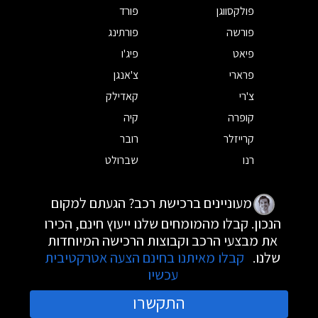
פולקסווגן
פורד
פורשה
פורתינג
פיאט
פיג'ו
פרארי
צ'אנגן
צ'רי
קאדילק
קופרה
קיה
קרייזלר
רובר
רנו
שברולט
מעוניינים ברכישת רכב? הגעתם למקום
הנכון. קבלו מהמומחים שלנו ייעוץ חינם, הכירו
את מבצעי הרכב וקבוצות הרכישה המיוחדות
שלנו.
קבלו מאיתנו בחינם הצעה אטרקטיבית
עכשיו
התקשרו