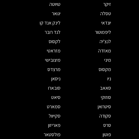
זיקר
טויוטה
טסלה
יגואר
יונדאי
לינק אנד קו
ליפמוטור
לנד רובר
לנצ'יה
לקסוס
מאזדה
מזראטי
מיני
מיצובישי
מקסוס
מרצדס
ניו
ניסאן
סאאב
סובארו
סוזוקי
סיאט
סיטרואן
סמארט
סקודה
סקייוול
סרס
פאריזון
פוטון
פולסטאר