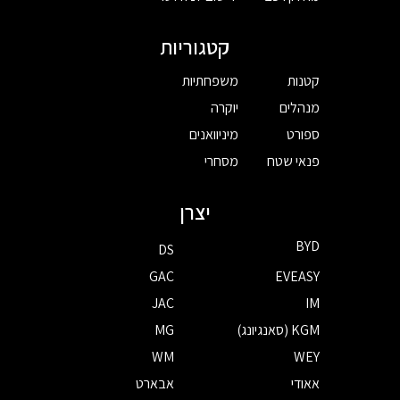
קטגוריות
קטנות
משפחתיות
מנהלים
יוקרה
ספורט
מיניוואנים
פנאי שטח
מסחרי
יצרן
BYD
DS
GAC
EVEASY
JAC
IM
KGM (סאנגיונג)
MG
WM
WEY
אאודי
אבארט