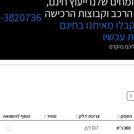
מחים שלנו ייעוץ חינם,
הרכב וקבוצות הרכישה
3-3820736
בלו מאיתנו בחינם
 עכשיו
ליכם בהקדם
הספק
צריכת דלק
מחיר
הוסף להשוואה
303
כ״ס
10.7
ל/ק