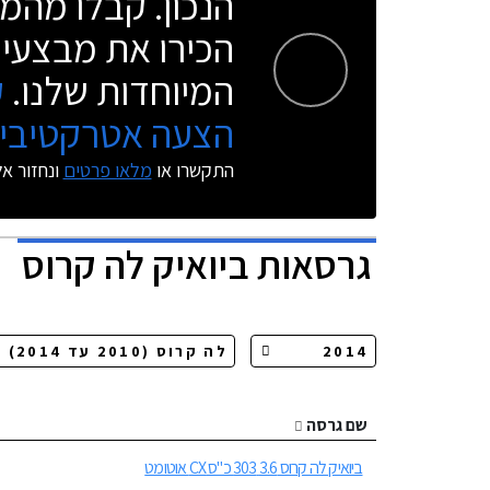
הנכון. קבלו מהמו
הכירו את מבצעי 
המיוחדות שלנו.
ק
הצעה אטרקטיבית
התקשרו או
מלאו פרטים
ונחזור א
גרסאות
ביואיק לה קרוס
שם גרסה
ביואיק לה קרוס 3.6 303 כ"ס CX אוטומט