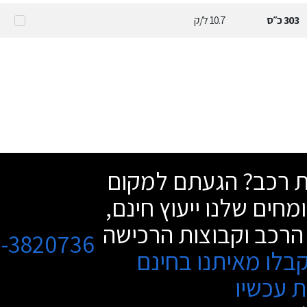
303
כ״ס
10.7
ל/ק
שת רכב? הגעתם למקום
מחים שלנו ייעוץ חינם,
הרכב וקבוצות הרכישה
3-3820736
בלו מאיתנו בחינם
 עכשיו