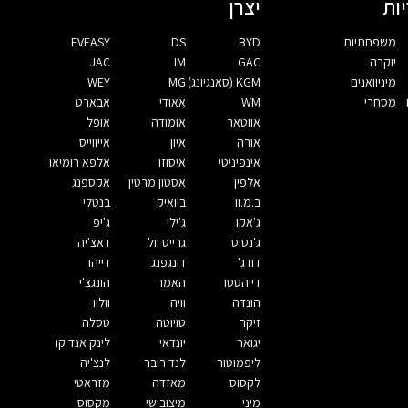
ות
יצרן
משפחתיות
BYD
DS
EVEASY
יוקרה
GAC
IM
JAC
מיניוואנים
KGM (סאנגיונג)
MG
WEY
מסחרי
WM
אאודי
אבארט
אווטאר
אומודה
אופל
אורה
איון
אייווייס
אינפיניטי
איסוזו
אלפא רומיאו
אלפין
אסטון מרטין
אקספנג
ב.מ.וו
ביואיק
בנטלי
ג'אקו
ג'ילי
ג'יפ
ג'נסיס
גרייט וול
דאצ'יה
דודג'
דונגפנג
דייהו
דייהטסו
האמר
הונגצ'י
הונדה
וויה
וולוו
זיקר
טויוטה
טסלה
יגואר
יונדאי
לינק אנד קו
ליפמוטור
לנד רובר
לנצ'יה
לקסוס
מאזדה
מזראטי
מיני
מיצובישי
מקסוס