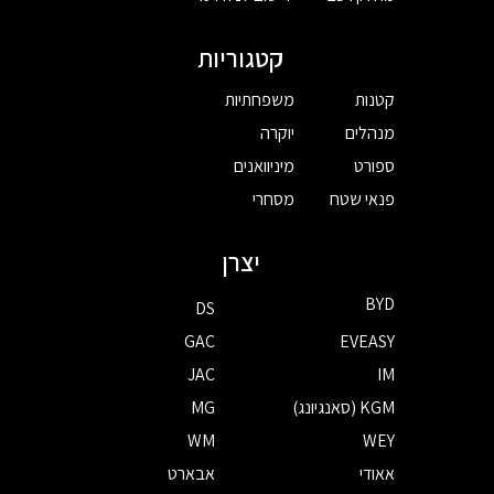
קטגוריות
קטנות
משפחתיות
מנהלים
יוקרה
ספורט
מיניוואנים
פנאי שטח
מסחרי
יצרן
BYD
DS
GAC
EVEASY
JAC
IM
KGM (סאנגיונג)
MG
WM
WEY
אאודי
אבארט