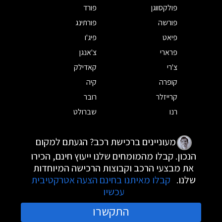
פולקסווגן
פורד
פורשה
פורתינג
פיאט
פיג'ו
פרארי
צ'אנגן
צ'רי
קאדילק
קופרה
קיה
קרייזלר
רובר
רנו
שברולט
מעוניינים ברכישת רכב? הגעתם למקום
הנכון. קבלו מהמומחים שלנו ייעוץ חינם, הכירו
את מבצעי הרכב וקבוצות הרכישה המיוחדות
שלנו.
קבלו מאיתנו בחינם הצעה אטרקטיבית
עכשיו
התקשרו