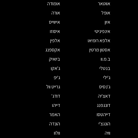
אווטאר
אומודה
אופל
אורה
איון
אייווייס
אינפיניטי
איסוזו
אלפא רומיאו
אלפין
אסטון מרטין
אקספנג
ב.מ.וו
ביואיק
בנטלי
ג'אקו
ג'ילי
ג'יפ
ג'נסיס
גרייט וול
דאצ'יה
דודג'
דונגפנג
דייהו
דייהטסו
האמר
הונגצ'י
הונדה
וויה
וולוו