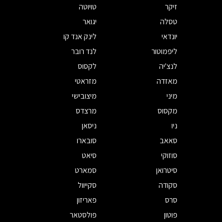
זיקר
טויוטה
טסלה
יגואר
יונדאי
לינק אנד קו
ליפמוטור
לנד רובר
לנצ'יה
לקסוס
מאזדה
מזראטי
מיני
מיצובישי
מקסוס
מרצדס
ניו
ניסאן
סאאב
סובארו
סוזוקי
סיאט
סיטרואן
סמארט
סקודה
סקייוול
סרס
פאריזון
פוטון
פולסטאר