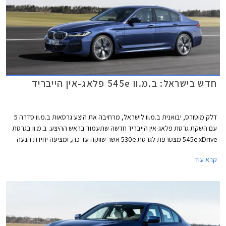
לאאודי A6 על טהרת ההנעה החשמלית.
חדש בישראל: ב.מ.וו 545e פלאג-אין הייבריד
דלק מוטורס, יבואנית ב.מ.וו לישראל, מרחיבה את היצע גרסאות ב.מ.וו סדרה 5
עם השקת גרסת פלאג-אין הייבריד חדשה שתעמוד בראש ההיצע. ב.מ.וו בגרסת
545e xDrive מצטרפת לגרסת 530e אשר שווקה עד כה, ומציעה יחידת הנעה
חזקה יותר ומערכת הנעה כפולה חכמה.
קרא עוד