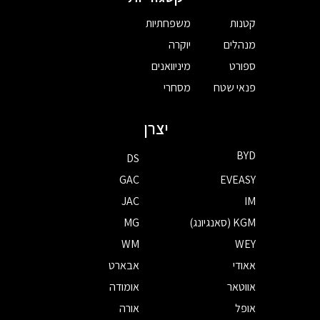
קטנות
משפחתיות
מנהלים
יוקרה
ספורט
מיניוואנים
פנאי שטח
מסחרי
יצרן
BYD
DS
GAC
EVEASY
JAC
IM
KGM (סאנגיונג)
MG
WM
WEY
אאודי
אבארט
אווטאר
אומודה
אופל
אורה