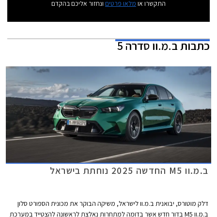
התקשרו או
מלאו פרטים
ונחזור אליכם בהקדם
כתבות
ב.מ.וו סדרה 5
ב.מ.וו M5 החדשה 2025 נוחתת בישראל
דלק מוטורס, יבואנית ב.מ.וו לישראל, משיקה הבוקר את מכונית הספורט סלון
ב.מ.וו M5 בדור חדש אשר בדומה למתחרות נאלצת לראשונה להצטייד במערכת