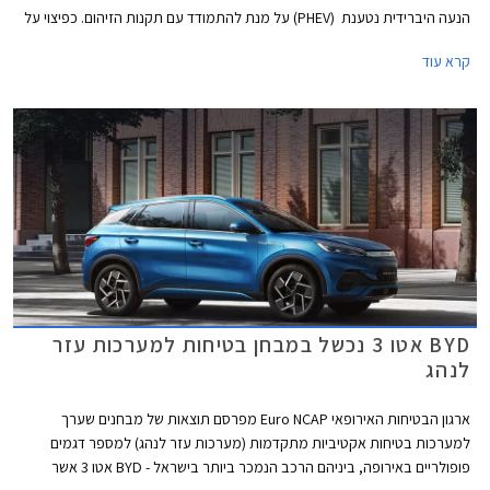
הנעה היברידית נטענת (PHEV) על מנת להתמודד עם תקנות הזיהום. כפיצוי על
תוספת המשקל הגדולה, מקבלים הספק אדיר של 727 כ"ס וטווח נסיעה חשמלי
קרא עוד
של עד 68 ק"מ. מחירה של ב.מ.וו M5 החדשה 2025 עומד על 1,199,900 ₪.
BYD אטו 3 נכשל במבחן בטיחות למערכות עזר
לנהג
ארגון הבטיחות האירופאי Euro NCAP מפרסם תוצאות של מבחנים שערך
למערכות בטיחות אקטיביות מתקדמות (מערכות עזר לנהג) למספר דגמים
פופולריים באירופה, ביניהם הרכב הנמכר ביותר בישראל - BYD אטו 3 אשר