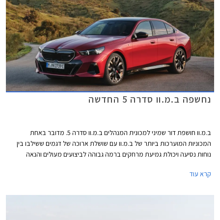
נחשפה ב.מ.וו סדרה 5 החדשה
ב.מ.וו חושפת דור שמיני למכונית המנהלים ב.מ.וו סדרה 5. מדובר באחת
המכוניות המוערכות ביותר של ב.מ.וו עם שושלת ארוכה של דגמים ששילבו בין
נוחות נסיעה ויכולת גמיעת מרחקים ברמה גבוהה לביצועים מעולים והנאה
מנהיגה, במהלך השנה צפויה לחגוג הסדרה 10 מיליון יחידות שירדו מפסי הייצור
קרא עוד
מאז הושק הדור הראשון בשנת 1972. הדור היוצא הביא עמו את בשורת ה- PHEV
אל השושלת, והדור החדש הוא הראשון שיוצע גם עם יחידות הנעה חשמליות.
הדור החדש של ב.מ.וו סדרה 5 נחשף כמעט במקביל למתחרה הנצחית מרצדס
E קלאס אך הוא צפוי להתחרות גם במרצדס EQE החשמלית. לעומת ב.מ.וו
ומרצדס אאודי החליטה לוותר לחלוטין על גרסאות הבנזין וצפויה להציג דור חדש