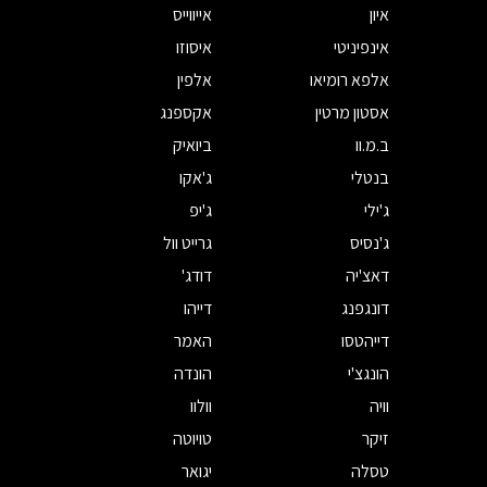
איון
אייווייס
אינפיניטי
איסוזו
אלפא רומיאו
אלפין
אסטון מרטין
אקספנג
ב.מ.וו
ביואיק
בנטלי
ג'אקו
ג'ילי
ג'יפ
ג'נסיס
גרייט וול
דאצ'יה
דודג'
דונגפנג
דייהו
דייהטסו
האמר
הונגצ'י
הונדה
וויה
וולוו
זיקר
טויוטה
טסלה
יגואר