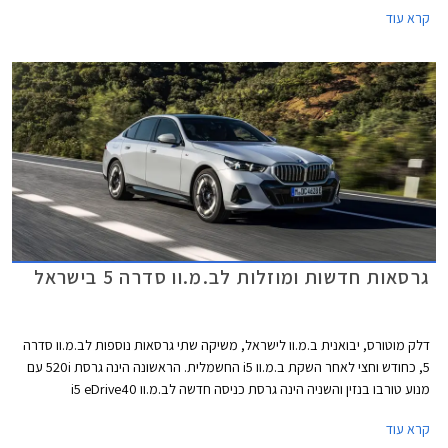
נכשל במבחנים אלו עם ציון של 0 מתוך 4. למעשה מומחי הבטיחות של הארגון
קרא עוד
ממליצים שלא להשתמש במערכות הבטיחות האקטיביות של BYD אטו 3
בכבישים בין-עירוניים.
גרסאות חדשות ומוזלות לב.מ.וו סדרה 5 בישראל
דלק מוטורס, יבואנית ב.מ.וו לישראל, משיקה שתי גרסאות נוספות לב.מ.וו סדרה
5, כחודש וחצי לאחר השקת ב.מ.וו i5 החשמלית. הראשונה הינה גרסת 520i עם
מנוע טורבו בנזין והשניה הינה גרסת כניסה חדשה לב.מ.וו i5 eDrive40
החשמלית הנקראת אלגנט. שתי הגרסאות החדשות מוצעות במחיר נגיש יותר
קרא עוד
ביחס לגרסאות ההשקה ומחירן עומד על החל מ- 469,000 ₪ ו- 579,000 ₪