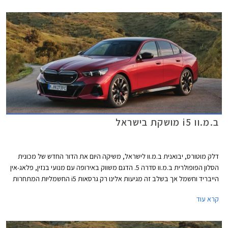
בהתאמה.
ב.מ.וו i5 מושקת בישראל
דלק מוטורס, יבואנית ב.מ.וו לישראל, משיקה היום את הדור החדש של מכונית
הסלון הפופולרית ב.מ.וו סדרה 5. הדגם משווק באירופה עם מנועי בנזין, פלאג-אין
הייבריד וחשמל אך בשלב זה מגיעות אלינו רק גרסאות i5 החשמליות המתחרות
בדגמים כגון מרצדס EQE, טסלה מודל S, וג'נסיס G80 החשמליות.
קרא עוד