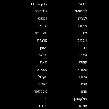
יונדאי
לינק אנד קו
ליפמוטור
לנד רובר
לנצ'יה
לקסוס
מאזדה
מזראטי
מיני
מיצובישי
מקסוס
מרצדס
ניו
ניסאן
סאאב
סובארו
סוזוקי
סיאט
סיטרואן
סמארט
סקודה
סקייוול
סרס
פאריזון
פוטון
פולסטאר
פולקסווגן
פורד
פורשה
פורתינג