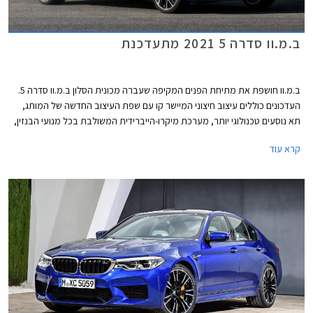
ב.מ.וו סדרה 5 2021 מתעדכנת
ב.מ.וו חושפת את מתיחת הפנים המקיפה שעברה מכונית הסלון ב.מ.וו סדרה 5.
העדכונים כוללים עיצוב חיצוני המיישר קו עם שפת העיצוב החדשה של המותג,
תא נוסעים טכנולוגי יותר, מערכת מיקרו-הייברידית המשולבת בכל מנועי הבנזין,
וגרסת פלאג-אין הייבריד חדשה בהספק 394 כ"ס.
קרא עוד