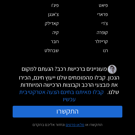
פיאט
פיג'ו
פרארי
צ'אנגן
צ'רי
קאדילק
קופרה
קיה
קרייזלר
רובר
רנו
שברולט
מעוניינים ברכישת רכב? הגעתם למקום
הנכון. קבלו מהמומחים שלנו ייעוץ חינם, הכירו
את מבצעי הרכב וקבוצות הרכישה המיוחדות
שלנו.
קבלו מאיתנו בחינם הצעה אטרקטיבית
עכשיו
התקשרו
התקשרו או
מלאו פרטים
ונחזור אליכם בהקדם