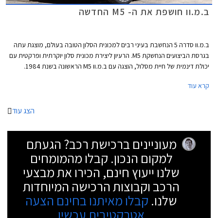
ב.מ.וו חושפת את ה- M5 החדשה
ב.מ.וו סדרה 5 הנחשבת בעיני רבים למכונית הסלון הטובה בעולם, מוצגת עתה
בגרסת הביצועים הנחשקת M5. הרעיון ליצירת מכונית סלון יוקרתית ופרקטית עם
יכולת דינמית של חיית מסלול, הוצגה עם ב.מ.וו M5 הראשונה בשנת 1984.
לראשונה מוצעת ב.מ.וו M5 עם הנעה כפולה xDrive משוכללת שפותחה במיוחד
קרא עוד
עבורה ולה יתרונות רבים בכל הנוגע לאחיזת כביש והעברת הכוח אל האספלט.
ב- M5 מדובר במערכת הנעה בעלת דיפרנציאל מרכזי ודיפרנציאל אחורי מוגבל
החלקה. המערכת מאפשרת לנהג בחירה בין 5 מצבי נהיגה ביניהם מצב הנעה
הצג עוד
אחורית טהורה לחובבי הדריפטים. בקרת היציבות ניתנת לניתוק מלא.
מעוניינים ברכישת רכב? הגעתם
למקום הנכון. קבלו מהמומחים
שלנו ייעוץ חינם, הכירו את מבצעי
הרכב וקבוצות הרכישה המיוחדות
שלנו.
קבלו מאיתנו בחינם הצעה
אטרקטיבית עכשיו