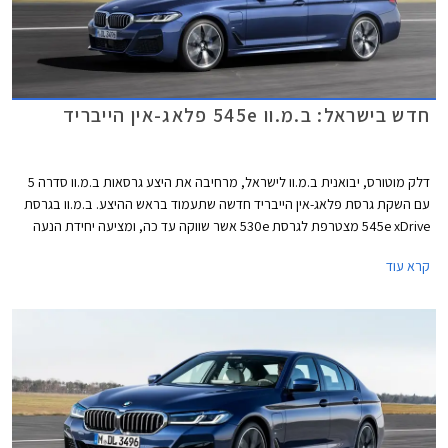
חדש בישראל: ב.מ.וו 545e פלאג-אין הייבריד
דלק מוטורס, יבואנית ב.מ.וו לישראל, מרחיבה את היצע גרסאות ב.מ.וו סדרה 5
עם השקת גרסת פלאג-אין הייבריד חדשה שתעמוד בראש ההיצע. ב.מ.וו בגרסת
545e xDrive מצטרפת לגרסת 530e אשר שווקה עד כה, ומציעה יחידת הנעה
חזקה יותר ומערכת הנעה כפולה חכמה.
קרא עוד