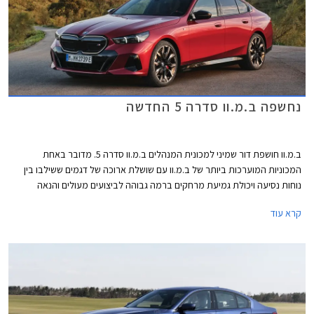
נחשפה ב.מ.וו סדרה 5 החדשה
ב.מ.וו חושפת דור שמיני למכונית המנהלים ב.מ.וו סדרה 5. מדובר באחת
המכוניות המוערכות ביותר של ב.מ.וו עם שושלת ארוכה של דגמים ששילבו בין
נוחות נסיעה ויכולת גמיעת מרחקים ברמה גבוהה לביצועים מעולים והנאה
מנהיגה, במהלך השנה צפויה לחגוג הסדרה 10 מיליון יחידות שירדו מפסי הייצור
קרא עוד
מאז הושק הדור הראשון בשנת 1972. הדור היוצא הביא עמו את בשורת ה- PHEV
אל השושלת, והדור החדש הוא הראשון שיוצע גם עם יחידות הנעה חשמליות.
הדור החדש של ב.מ.וו סדרה 5 נחשף כמעט במקביל למתחרה הנצחית מרצדס
E קלאס אך הוא צפוי להתחרות גם במרצדס EQE החשמלית. לעומת ב.מ.וו
ומרצדס אאודי החליטה לוותר לחלוטין על גרסאות הבנזין וצפויה להציג דור חדש
לאאודי A6 על טהרת ההנעה החשמלית.