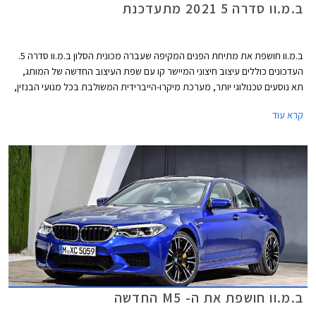
ב.מ.וו סדרה 5 2021 מתעדכנת
ב.מ.וו חושפת את מתיחת הפנים המקיפה שעברה מכונית הסלון ב.מ.וו סדרה 5.
העדכונים כוללים עיצוב חיצוני המיישר קו עם שפת העיצוב החדשה של המותג,
תא נוסעים טכנולוגי יותר, מערכת מיקרו-הייברידית המשולבת בכל מנועי הבנזין,
וגרסת פלאג-אין הייבריד חדשה בהספק 394 כ"ס.
קרא עוד
ב.מ.וו חושפת את ה- M5 החדשה