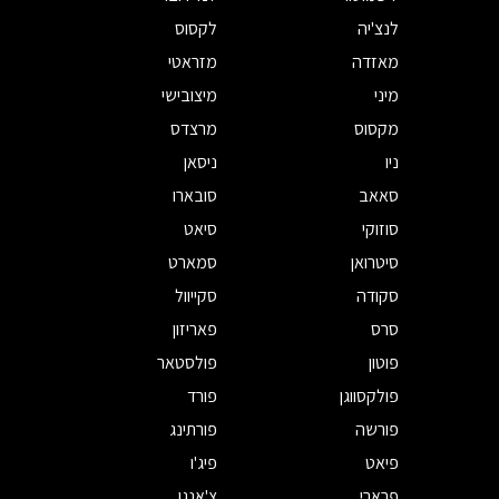
לנצ'יה
לקסוס
מאזדה
מזראטי
מיני
מיצובישי
מקסוס
מרצדס
ניו
ניסאן
סאאב
סובארו
סוזוקי
סיאט
סיטרואן
סמארט
סקודה
סקייוול
סרס
פאריזון
פוטון
פולסטאר
פולקסווגן
פורד
פורשה
פורתינג
פיאט
פיג'ו
פרארי
צ'אנגן