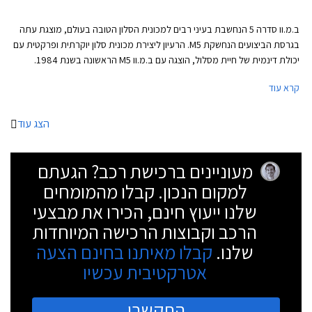
ב.מ.וו סדרה 5 הנחשבת בעיני רבים למכונית הסלון הטובה בעולם, מוצגת עתה
בגרסת הביצועים הנחשקת M5. הרעיון ליצירת מכונית סלון יוקרתית ופרקטית עם
יכולת דינמית של חיית מסלול, הוצגה עם ב.מ.וו M5 הראשונה בשנת 1984.
לראשונה מוצעת ב.מ.וו M5 עם הנעה כפולה xDrive משוכללת שפותחה במיוחד
קרא עוד
עבורה ולה יתרונות רבים בכל הנוגע לאחיזת כביש והעברת הכוח אל האספלט.
ב- M5 מדובר במערכת הנעה בעלת דיפרנציאל מרכזי ודיפרנציאל אחורי מוגבל
החלקה. המערכת מאפשרת לנהג בחירה בין 5 מצבי נהיגה ביניהם מצב הנעה
הצג עוד
אחורית טהורה לחובבי הדריפטים. בקרת היציבות ניתנת לניתוק מלא.
מעוניינים ברכישת רכב? הגעתם
למקום הנכון. קבלו מהמומחים
שלנו ייעוץ חינם, הכירו את מבצעי
הרכב וקבוצות הרכישה המיוחדות
שלנו.
קבלו מאיתנו בחינם הצעה
אטרקטיבית עכשיו
התקשרו