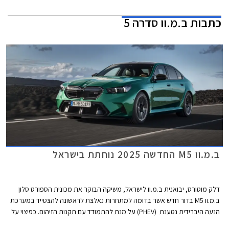
כתבות
ב.מ.וו סדרה 5
ב.מ.וו M5 החדשה 2025 נוחתת בישראל
דלק מוטורס, יבואנית ב.מ.וו לישראל, משיקה הבוקר את מכונית הספורט סלון
ב.מ.וו M5 בדור חדש אשר בדומה למתחרות נאלצת לראשונה להצטייד במערכת
הנעה היברידית נטענת (PHEV) על מנת להתמודד עם תקנות הזיהום. כפיצוי על
תוספת המשקל הגדולה, מקבלים הספק אדיר של 727 כ"ס וטווח נסיעה חשמלי