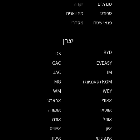
מנהלים
יוקרה
ספורט
מיניוואנים
פנאי שטח
מסחרי
יצרן
BYD
DS
GAC
EVEASY
JAC
IM
KGM (סאנגיונג)
MG
WM
WEY
אאודי
אבארט
אווטאר
אומודה
אופל
אורה
איון
אייווייס
אינפיניטי
איסוזו