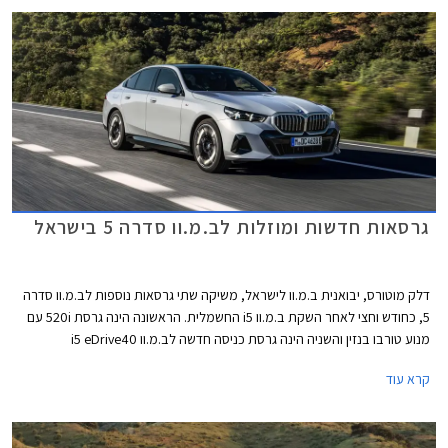
גרסאות חדשות ומוזלות לב.מ.וו סדרה 5 בישראל
דלק מוטורס, יבואנית ב.מ.וו לישראל, משיקה שתי גרסאות נוספות לב.מ.וו סדרה
5, כחודש וחצי לאחר השקת ב.מ.וו i5 החשמלית. הראשונה הינה גרסת 520i עם
מנוע טורבו בנזין והשניה הינה גרסת כניסה חדשה לב.מ.וו i5 eDrive40
החשמלית הנקראת אלגנט. שתי הגרסאות החדשות מוצעות במחיר נגיש יותר
קרא עוד
ביחס לגרסאות ההשקה ומחירן עומד על החל מ- 469,000 ₪ ו- 579,000 ₪
בהתאמה.