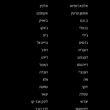
אלפא רומיאו
אלפין
אסטון מרטין
אקספנג
ב.מ.וו
ביואיק
בנטלי
ג'אקו
ג'ילי
ג'יפ
ג'נסיס
גרייט וול
דאצ'יה
דודג'
דונגפנג
דייהו
דייהטסו
האמר
הונגצ'י
הונדה
וויה
וולוו
זיקר
טויוטה
טסלה
יגואר
יונדאי
לינק אנד קו
ליפמוטור
לנד רובר