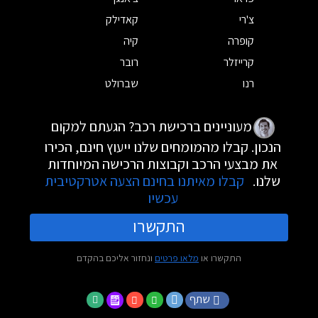
צ'רי
קאדילק
קופרה
קיה
קרייזלר
רובר
רנו
שברולט
מעוניינים ברכישת רכב? הגעתם למקום
הנכון. קבלו מהמומחים שלנו ייעוץ חינם, הכירו
את מבצעי הרכב וקבוצות הרכישה המיוחדות
שלנו.
קבלו מאיתנו בחינם הצעה אטרקטיבית
עכשיו
התקשרו
התקשרו או
מלאו פרטים
ונחזור אליכם בהקדם
שתף