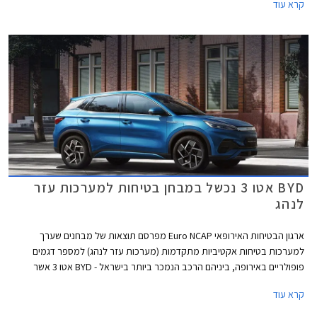
קרא עוד
של עד 68 ק"מ. מחירה של ב.מ.וו M5 החדשה 2025 עומד על 1,199,900 ₪.
BYD אטו 3 נכשל במבחן בטיחות למערכות עזר
לנהג
ארגון הבטיחות האירופאי Euro NCAP מפרסם תוצאות של מבחנים שערך
למערכות בטיחות אקטיביות מתקדמות (מערכות עזר לנהג) למספר דגמים
פופולריים באירופה, ביניהם הרכב הנמכר ביותר בישראל - BYD אטו 3 אשר
נכשל במבחנים אלו עם ציון של 0 מתוך 4. למעשה מומחי הבטיחות של הארגון
קרא עוד
ממליצים שלא להשתמש במערכות הבטיחות האקטיביות של BYD אטו 3
בכבישים בין-עירוניים.