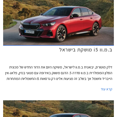
ב.מ.וו i5 מושקת בישראל
דלק מוטורס, יבואנית ב.מ.וו לישראל, משיקה היום את הדור החדש של מכונית
הסלון הפופולרית ב.מ.וו סדרה 5. הדגם משווק באירופה עם מנועי בנזין, פלאג-אין
הייבריד וחשמל אך בשלב זה מגיעות אלינו רק גרסאות i5 החשמליות המתחרות
בדגמים כגון מרצדס EQE, טסלה מודל S, וג'נסיס G80 החשמליות.
קרא עוד