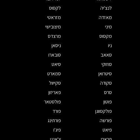
לנצ'יה
לקסוס
מאזדה
מזראטי
מיני
מיצובישי
מקסוס
מרצדס
ניו
ניסאן
סאאב
סובארו
סוזוקי
סיאט
סיטרואן
סמארט
סקודה
סקייוול
סרס
פאריזון
פוטון
פולסטאר
פולקסווגן
פורד
פורשה
פורתינג
פיאט
פיג'ו
פרארי
צ'אנגן