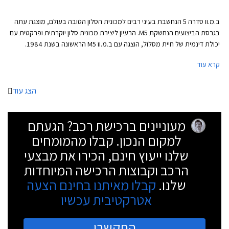
ב.מ.וו סדרה 5 הנחשבת בעיני רבים למכונית הסלון הטובה בעולם, מוצגת עתה
בגרסת הביצועים הנחשקת M5. הרעיון ליצירת מכונית סלון יוקרתית ופרקטית עם
יכולת דינמית של חיית מסלול, הוצגה עם ב.מ.וו M5 הראשונה בשנת 1984.
לראשונה מוצעת ב.מ.וו M5 עם הנעה כפולה xDrive משוכללת שפותחה במיוחד
קרא עוד
עבורה ולה יתרונות רבים בכל הנוגע לאחיזת כביש והעברת הכוח אל האספלט.
ב- M5 מדובר במערכת הנעה בעלת דיפרנציאל מרכזי ודיפרנציאל אחורי מוגבל
החלקה. המערכת מאפשרת לנהג בחירה בין 5 מצבי נהיגה ביניהם מצב הנעה
הצג עוד
אחורית טהורה לחובבי הדריפטים. בקרת היציבות ניתנת לניתוק מלא.
מעוניינים ברכישת רכב? הגעתם
למקום הנכון. קבלו מהמומחים
שלנו ייעוץ חינם, הכירו את מבצעי
הרכב וקבוצות הרכישה המיוחדות
שלנו.
קבלו מאיתנו בחינם הצעה
אטרקטיבית עכשיו
התקשרו