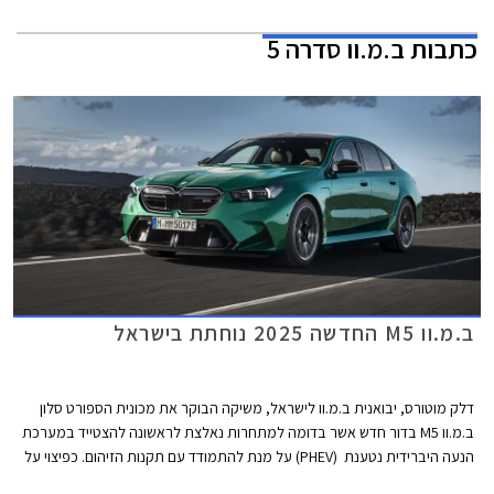
כתבות
ב.מ.וו סדרה 5
ב.מ.וו M5 החדשה 2025 נוחתת בישראל
דלק מוטורס, יבואנית ב.מ.וו לישראל, משיקה הבוקר את מכונית הספורט סלון
ב.מ.וו M5 בדור חדש אשר בדומה למתחרות נאלצת לראשונה להצטייד במערכת
הנעה היברידית נטענת (PHEV) על מנת להתמודד עם תקנות הזיהום. כפיצוי על
תוספת המשקל הגדולה, מקבלים הספק אדיר של 727 כ"ס וטווח נסיעה חשמלי