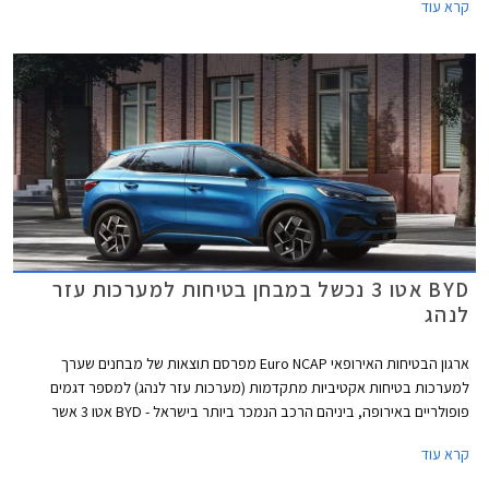
קרא עוד
של עד 68 ק"מ. מחירה של ב.מ.וו M5 החדשה 2025 עומד על 1,199,900 ₪.
BYD אטו 3 נכשל במבחן בטיחות למערכות עזר
לנהג
ארגון הבטיחות האירופאי Euro NCAP מפרסם תוצאות של מבחנים שערך
למערכות בטיחות אקטיביות מתקדמות (מערכות עזר לנהג) למספר דגמים
פופולריים באירופה, ביניהם הרכב הנמכר ביותר בישראל - BYD אטו 3 אשר
נכשל במבחנים אלו עם ציון של 0 מתוך 4. למעשה מומחי הבטיחות של הארגון
קרא עוד
ממליצים שלא להשתמש במערכות הבטיחות האקטיביות של BYD אטו 3
בכבישים בין-עירוניים.