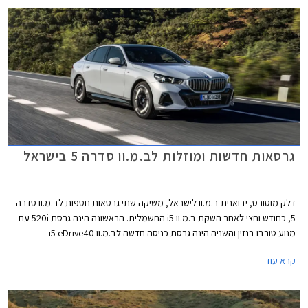
גרסאות חדשות ומוזלות לב.מ.וו סדרה 5 בישראל
דלק מוטורס, יבואנית ב.מ.וו לישראל, משיקה שתי גרסאות נוספות לב.מ.וו סדרה
5, כחודש וחצי לאחר השקת ב.מ.וו i5 החשמלית. הראשונה הינה גרסת 520i עם
מנוע טורבו בנזין והשניה הינה גרסת כניסה חדשה לב.מ.וו i5 eDrive40
החשמלית הנקראת אלגנט. שתי הגרסאות החדשות מוצעות במחיר נגיש יותר
קרא עוד
ביחס לגרסאות ההשקה ומחירן עומד על החל מ- 469,000 ₪ ו- 579,000 ₪
בהתאמה.