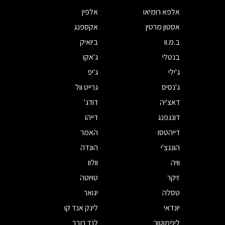
אלפא רומיאו
אלפין
אסטון מרטין
אקספנג
ב.מ.וו
ביואיק
בנטלי
ג'אקו
ג'ילי
ג'יפ
ג'נסיס
גרייט וול
דאצ'יה
דודג'
דונגפנג
דייהו
דייהטסו
האמר
הונגצ'י
הונדה
וויה
וולוו
זיקר
טויוטה
טסלה
יגואר
יונדאי
לינק אנד קו
ליפמוטור
לנד רובר