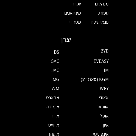
מנהלים
יוקרה
ספורט
מיניוואנים
פנאי שטח
מסחרי
יצרן
BYD
DS
GAC
EVEASY
JAC
IM
KGM (סאנגיונג)
MG
WM
WEY
אאודי
אבארט
אווטאר
אומודה
אופל
אורה
איון
אייווייס
אינפיניטי
איסוזו