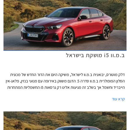
ב.מ.וו i5 מושקת בישראל
דלק מוטורס, יבואנית ב.מ.וו לישראל, משיקה היום את הדור החדש של מכונית
הסלון הפופולרית ב.מ.וו סדרה 5. הדגם משווק באירופה עם מנועי בנזין, פלאג-אין
הייבריד וחשמל אך בשלב זה מגיעות אלינו רק גרסאות i5 החשמליות המתחרות
בדגמים כגון מרצדס EQE, טסלה מודל S, וג'נסיס G80 החשמליות.
קרא עוד