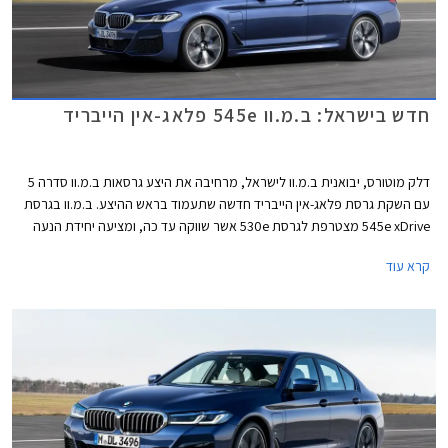
חדש בישראל: ב.מ.וו 545e פלאג-אין הייבריד
דלק מוטורס, יבואנית ב.מ.וו לישראל, מרחיבה את היצע גרסאות ב.מ.וו סדרה 5
עם השקת גרסת פלאג-אין הייבריד חדשה שתעמוד בראש ההיצע. ב.מ.וו בגרסת
545e xDrive מצטרפת לגרסת 530e אשר שווקה עד כה, ומציעה יחידת הנעה
חזקה יותר ומערכת הנעה כפולה חכמה.
קרא עוד