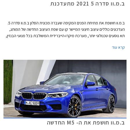
ב.מ.וו סדרה 5 2021 מתעדכנת
ב.מ.וו חושפת את מתיחת הפנים המקיפה שעברה מכונית הסלון ב.מ.וו סדרה 5.
העדכונים כוללים עיצוב חיצוני המיישר קו עם שפת העיצוב החדשה של המותג,
תא נוסעים טכנולוגי יותר, מערכת מיקרו-הייברידית המשולבת בכל מנועי הבנזין,
וגרסת פלאג-אין הייבריד חדשה בהספק 394 כ"ס.
קרא עוד
ב.מ.וו חושפת את ה- M5 החדשה