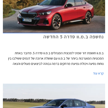
נחשפה ב.מ.וו סדרה 5 החדשה
ב.מ.וו חושפת דור שמיני למכונית המנהלים ב.מ.וו סדרה 5. מדובר באחת
המכוניות המוערכות ביותר של ב.מ.וו עם שושלת ארוכה של דגמים ששילבו בין
נוחות נסיעה ויכולת גמיעת מרחקים ברמה גבוהה לביצועים מעולים והנאה
מנהיגה, במהלך השנה צפויה לחגוג הסדרה 10 מיליון יחידות שירדו מפסי הייצור
קרא עוד
מאז הושק הדור הראשון בשנת 1972. הדור היוצא הביא עמו את בשורת ה- PHEV
אל השושלת, והדור החדש הוא הראשון שיוצע גם עם יחידות הנעה חשמליות.
הדור החדש של ב.מ.וו סדרה 5 נחשף כמעט במקביל למתחרה הנצחית מרצדס
E קלאס אך הוא צפוי להתחרות גם במרצדס EQE החשמלית. לעומת ב.מ.וו
ומרצדס אאודי החליטה לוותר לחלוטין על גרסאות הבנזין וצפויה להציג דור חדש
לאאודי A6 על טהרת ההנעה החשמלית.