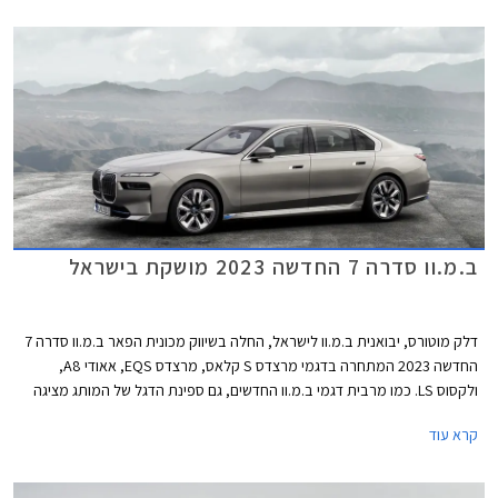
בכל תחנת דלק, התנהלות עם רכב חשמלי דורשת תכנון והקפדה על טעינת
הסוללה.
ב.מ.וו סדרה 7 החדשה 2023 מושקת בישראל
דלק מוטורס, יבואנית ב.מ.וו לישראל, החלה בשיווק מכונית הפאר ב.מ.וו סדרה 7
החדשה 2023 המתחרה בדגמי מרצדס S קלאס, מרצדס EQS, אאודי A8,
ולקסוס LS. כמו מרבית דגמי ב.מ.וו החדשים, גם ספינת הדגל של המותג מציגה
עיצוב בלתי שגרתי ושנוי במחלוקת. החזית כמעט אנכית וכוללת גריל כליות
קרא עוד
בגודל עצום עם מסגרת מוארת שגונב את ההצגה, ופנסי לד צרים מפוצלים
המשובצים באבני קריסטל מבית סברובסקי. מהצד מתקבל עיצוב נקי ואלגנטי
ומאחור מראה מינימליסטי עם יחידות תאורה צרות ופגוש גדול וחלק למדי. בכל