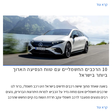
אך למעשה מדובר בהטמעת הטכנולוגיה של דגמי הדור החדש (Neue Klasse)
קרא עוד
אותה פגשנו בדגמים החשמליים הצעירים של המותג, אם כי שפת העיצוב
החיצונית השנויה במחלוקת רק לוטשה ולא יישרה קו עם שפת העיצוב האחרונה
של ב.מ.וו.
10 הרכבים החשמליים עם טווח הנסיעה הארוך
ביותר בישראל
בשעה שאחד מתוך שישה רכבים חדשים בישראל הינו רכב חשמלי, ברור לנו
שרכבים חשמליים אינם מחזה נדיר על הכביש. למרות היתרונות הברורים, נהגים
רבים נמנעים ממעבר לרכב חשמלי עקב חרדת הטווח בה קיים החשש שהרכב
לא יגיע ליעדו עקב סוללה חלשה ולא תימצא עמדת טעינה מהירה פנויה בדרך
קרא עוד
ליעד. בניגוד לרכבי בנזין ודיזל שאותם ניתן לתדלק במהירות ובקלות לפי הצורך