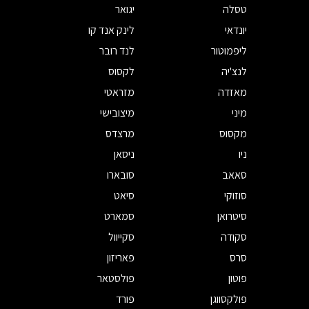
טסלה
יגואר
יונדאי
לינק אנד קו
ליפמוטור
לנד רובר
לנצ'יה
לקסוס
מאזדה
מזראטי
מיני
מיצובישי
מקסוס
מרצדס
ניו
ניסאן
סאאב
סובארו
סוזוקי
סיאט
סיטרואן
סמארט
סקודה
סקייוול
סרס
פאריזון
פוטון
פולסטאר
פולקסווגן
פורד