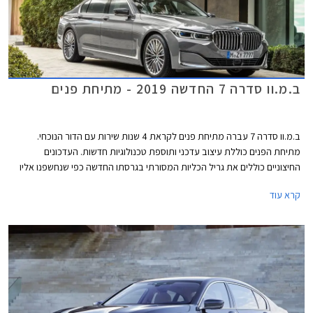
ב.מ.וו סדרה 7 החדשה 2019 - מתיחת פנים
ב.מ.וו סדרה 7 עברה מתיחת פנים לקראת 4 שנות שירות עם הדור הנוכחי.
מתיחת הפנים כוללת עיצוב עדכני ותוספת טכנולוגיות חדשות. העדכונים
החיצוניים כוללים את גריל הכליות המסורתי בגרסתו החדשה כפי שנחשפנו אליו
לראשונה בב.מ.וו X7. ספינת הדגל המעודכנת מציגה גריל ענק שמידותיו צמחו ב-
קרא עוד
40% ביחס לדגם הפורש. עוד ניתן להבחין בסמל המותג במידות גדולות יותר,
ובגופי תאורה קדמיים צרים יותר, עם אופציה לתאורה מסוג לייזר. כמו כן טוענת
ב.מ.וו להפחתת מקדם הגרר בעזרת זרימת אוויר חלקה יותר סביב המרכב.