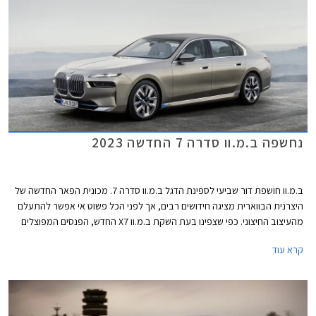
אופן, למכונית נוכחות מובחנת בכביש בין היתר בזכות מרכב באורך 5.4 מטרים.
נחשפה ב.מ.וו סדרה 7 החדשה 2023
ב.מ.וו חושפת דור שביעי לספינת הדגל ב.מ.וו סדרה 7. מכונית הפאר החדשה של
היצרנית הבווארית מציגה חידושים רבים, אך לפני הכל פשוט אי אפשר להתעלם
מהעיצוב החיצוני. כפי שצפינו בעת השקת ב.מ.וו X7 החדש, הפנסים המפוצלים
הגיעו גם לכאן ויחד עם חזית במתאר כמעט אנכי, גריל כליות רבוע ענקי ופגוש
קרא עוד
המשלב שלל כונסי אוויר, נוצרת חזית מעט קשה לעיכול. הדופן בניגוד לכך מציגה
מראה חלק ואלגנטי, עם ידיות דלתות שקועות ועיטור בספי הדלתות המשתנה
בהתאם לרמת הגימור. חלק מהגרסאות יוצעו בצביעה דו-גונית מקו המותניים
ומעלה. גם הזנב מציג מראה נקי יחסית, עם יחידות תאורה צרות ולוחית רישוי
שנדדה מדלת תא המטען אל הפגוש שעיצובו משתנה בהתאם לרמת הגימור.