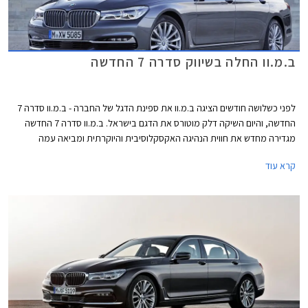
ב.מ.וו החלה בשיווק סדרה 7 החדשה
לפני כשלושה חודשים הציגה ב.מ.וו את ספינת הדגל של החברה - ב.מ.וו סדרה 7
החדשה, והיום השיקה דלק מוטורס את הדגם בישראל. ב.מ.וו סדרה 7 החדשה
מגדירה מחדש את חווית הנהיגה האקסקלוסיבית והיוקרתית ומביאה עמה
טכנולוגיות פורצות דרך בכל התחומים, החל מיחידות ההנעה ועד לקישוריות
קרא עוד
ואיכות תא הנוסעים.