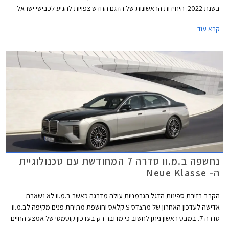
בשנת 2022. היחידות הראשונות של הדגם החדש צפויות להגיע לכבישי ישראל
במהלך חודש אוקטובר 2026 במחיר התחלתי של 889,900 ₪ על מנת
קרא עוד
להתחרות במרצדס S קלאס אשר גם היא עודכנה לאחרונה.
נחשפה ב.מ.וו סדרה 7 המחודשת עם טכנולוגיית
ה- Neue Klasse
הקרב בזירת ספינות הדגל הגרמניות עולה מדרגה כאשר ב.מ.וו לא נשארת
אדישה לעדכון האחרון של מרצדס S קלאס וחושפת מתיחת פנים מקיפה לב.מ.וו
סדרה 7. במבט ראשון ניתן לחשוב כי מדובר רק בעדכון קוסמטי של אמצע החיים