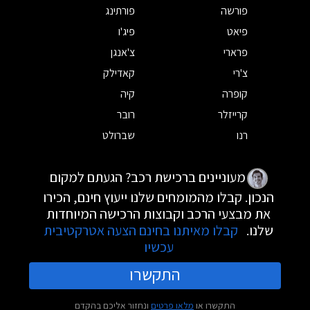
פורשה
פורתינג
פיאט
פיג'ו
פרארי
צ'אנגן
צ'רי
קאדילק
קופרה
קיה
קרייזלר
רובר
רנו
שברולט
מעוניינים ברכישת רכב? הגעתם למקום
הנכון. קבלו מהמומחים שלנו ייעוץ חינם, הכירו
את מבצעי הרכב וקבוצות הרכישה המיוחדות
שלנו.
קבלו מאיתנו בחינם הצעה אטרקטיבית
עכשיו
התקשרו
התקשרו או
מלאו פרטים
ונחזור אליכם בהקדם