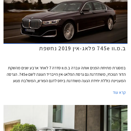
ב.מ.וו 745e פלאג-אין 2019 נחשפת
במסגרת מתיחת הפנים אותה עברה ב.מ.וו סדרה 7 לאחר ארבע שנים מהשקת
הדור הנוכחי, משתדרגת גם גרסת הפלאג-אין הייבריד העונה לשם 745e. הגרסה
המעניינת כוללת יחידת הנעה משודרגת ביחס לדגם הפורש, המשלבת מנוע
טורבו בנזין בנפח 3.0 ליטרים בהספק 285 כ"ס ומומנט של 45.9 קג"מ עם מנוע
קרא עוד
חשמלי בהספק 113 כ"ס היוצרים יחדיו הספק משולב של 394 כ"ס ומומנט של
61.6 קג"מ. המנוע משודך לתיבת 8 הילוכים אוטומטית פלנטרית מבית ZF
ומספק תאוצה 0-100 קמ"ש תוך 5.2 שניות, וצריכת דלק של 2.1 ליטר ל- 100
ק"מ עם סוללה טעונה. טווח הנסיעה החשמלי עומד על 58 ק"מ בנסיעה
במהירות של עד 140 קמ"ש.