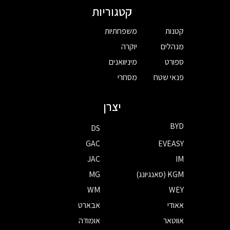
קטגוריות
קטנות
משפחתיות
מנהלים
יוקרה
ספורט
מיניוואנים
פנאי שטח
מסחרי
יצרן
BYD
DS
GAC
EVEASY
JAC
IM
KGM (סאנגיונג)
MG
WM
WEY
אאודי
אבארט
אווטאר
אומודה