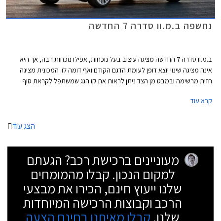
נחשפה ב.מ.וו סדרה 7 החדשה
ב.מ.וו סדרה 7 החדשה מציגה עיצוב בעל נוכחות, אפילו נוכחות רבה, אך היא
אינה מציגה שינוי יוצא דופן לעומת הדגם הקודם ואף דומה לו. המכונית מציגה
חזית מרשימה ובמבט מן הצד ניתן לראות את קו הגג שמשתפל לקראת סוף
המרכב ותחתיו חלון צד אחורי שנתחם על ידי קורת C חדה. מאחור ניתן לראות
קרא עוד
פס כרום שמשתלב בפנסים וארבע פתחי מפלט שמוסיפים למראה הדינאמי של
הרכב.
הצג עוד
מעוניינים ברכישת רכב? הגעתם
למקום הנכון. קבלו מהמומחים
שלנו ייעוץ חינם, הכירו את מבצעי
הרכב וקבוצות הרכישה המיוחדות
שלנו.
קבלו מאיתנו בחינם הצעה