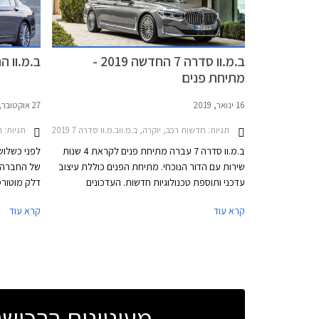
מינימליסטי עם יחידות תאורה צרות ופגוש גדול וחלק
מהגרסאות י
למדי. בכל אופן, למכונית נוכחות מובחנת בכביש בין
ומעלה. גם 
היתר בזכות מרכב באורך 5.4 מטרים.
תאורה צרות
אל הפגוש ש
ב.מ.וו סדרה 7 החדשה 2019 -
ב.מ.וו החל
מתיחת פנים
16 ינואר, 2019
27 אוקטובר, 2015
תגיות:
חדשות רכב, יוקרה, ב.מ.ווב.מ.וו סדרה 7 2015-2019
תגיות:
ח
ב.מ.וו סדרה 7 עברה מתיחת פנים לקראת 4 שנות
לפני כשלוש
שירות עם הדור הנוכחי. מתיחת הפנים כוללת עיצוב
עדכני ותוספת טכנולוגיות חדשות. העדכונים
החיצוניים כוללים את גריל הכליות המסורתי בגרסתו
החדשה מגדי
קרא עוד
קרא עוד
החדשה כפי שנחשפנו אליו לראשונה בב.מ.וו X7.
האקסקלוסיב
ספינת הדגל המעודכנת מציגה גריל ענק שמידותיו
פורצות דרך
צמחו ב- 40% ביחס לדגם הפורש. עוד ניתן להבחין
ועד לקישורי
בסמל המותג במידות גדולות יותר, ובגופי תאורה
קדמיים צרים יותר, עם אופציה לתאורה מסוג לייזר.
כמו כן טוענת ב.מ.וו להפחתת מקדם הגרר בעזרת
מעוניינים ברכי
זרימת אוויר חלקה יותר סביב המרכב.