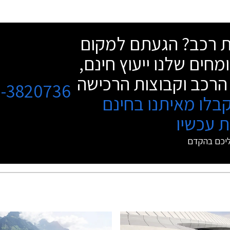
שת רכב? הגעתם למקום
מחים שלנו ייעוץ חינם,
הרכב וקבוצות הרכישה
3-3820736
בלו מאיתנו בחינם
 עכשיו
ליכם בהקדם