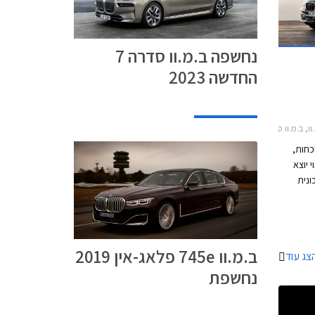
5.2 שניות, וצריכת דלק של 2.1 ליטר ל- 100 ק"מ עם
סוללה טעונה. טווח הנסיעה החשמלי עומד על 58
נחשפה ב.מ.וו סדרה 7
החדשה 2023
.מ.וו סדרה 7 ארוך 2015-2019
נוכחות,
 יוצא
ונית
לראות את
 חלון
 חדה. מאחור ניתן
פתחי
ב.מ.וו 745e פלאג-אין 2019
צג עוד
.
נחשפת