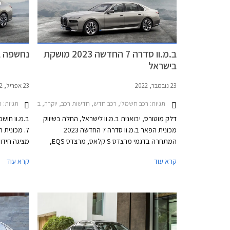
ב.מ.וו סדרה 7 החדשה 2023 מושקת
נחשפה ב.מ.וו
בישראל
23 נובמבר, 2022
23 אפריל, 2022
תגיות:
תגיות:
רכב חשמלי, רכב חדש, חדשות רכב, יוקרה, ב.מ.וו, ב.מ.וו סדרה 7 ארוך 2019-2022, ב.מ.וו סדרה 7 2022-2026מחירון
חד
דלק מוטורס, יבואנית ב.מ.וו לישראל, החלה בשיווק
ב.מ.וו חושפ
מכונית הפאר ב.מ.וו סדרה 7 החדשה 2023
7. מכונית
המתחרה בדגמי מרצדס S קלאס, מרצדס EQS,
מציגה חידו
אאודי A8, ולקסוס LS. כמו מרבית דגמי ב.מ.וו
להתעלם מהע
קרא עוד
קרא עוד
החדשים, גם ספינת הדגל של המותג מציגה עיצוב
ב.מ
בלתי שגרתי ושנוי במחלוקת. החזית כמעט אנכית
ויחד עם חז
וכוללת גריל כליות בגודל עצום עם מסגרת מוארת
ענקי ופגוש 
שגונב את ההצגה, ופנסי לד צרים מפוצלים
מעט קשה לע
המשובצים באבני קריסטל מבית סברובסקי. מהצד
חלק ואלגנט
מתקבל עיצוב נקי ואלגנטי ומאחור מראה
הדלתות המ