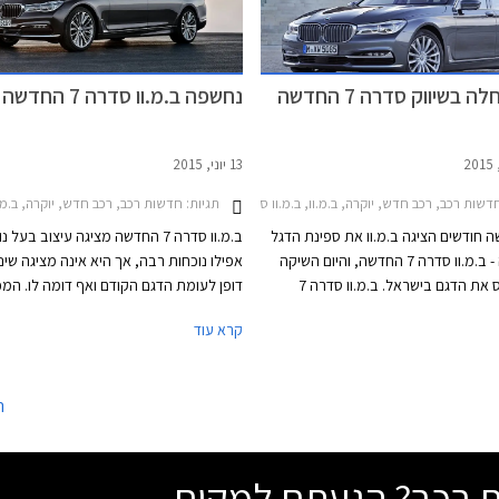
וצעו בצביעה דו-גונית מקו המותניים
הזנב מציג מראה נקי יחסית, עם יחידות
 ולוחית רישוי שנדדה מדלת תא המטען
ק"מ בנסיעה במהירות של עד 140 קמ"ש.
עיצובו משתנה בהתאם לרמת הגימור.
ה בשיווק סדרה 7 החדשה
נחשפה ב.מ.וו סדרה 7 החדשה
13 יוני, 2015
דשות רכב, רכב חדש, יוקרה, ב.מ.וו, ב.מ.וו סדרה 7 2015-2019ב.מ.וו סדרה 7 ארוך 2015-2019
תגיות:
חדשות רכב, רכב חדש, יוקרה, ב.מ.וו, ב.מ.וו סדרה 7 2015-2019ב
ה חודשים הציגה ב.מ.וו את ספינת הדגל
ב.מ.וו סדרה 7 החדשה מציגה עיצוב בעל 
של החברה - ב.מ.וו סדרה 7 החדשה, והיום השיקה
אפילו נוכחות רבה, אך היא אינה מציגה שינוי
דלק מוטורס את הדגם בישראל. ב.מ.וו סדרה 7
דופן לעומת הדגם הקודם ואף דומה לו. המכ
רה מחדש את חווית הנהיגה
מציגה חזית מרשימה ובמבט מן הצד ניתן 
קרא עוד
ית והיוקרתית ומביאה עמה טכנולוגיות
קו הגג שמשתפל לקראת סוף המרכב ותחתיו
 בכל התחומים, החל מיחידות ההנעה
צד אחורי שנתחם על ידי קורת C
ות ואיכות תא הנוסעים.
לראות פס כרום שמשתלב בפנסים וארבע 
ה
מפלט שמוסיפים למראה הדינאמי של הרכב
שת רכב? הגעתם למקום