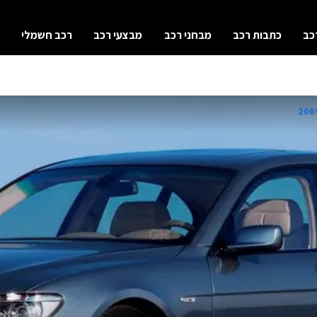
כב
כתבות רכב
מבחני רכב
מבצעי רכב
רכב חשמלי