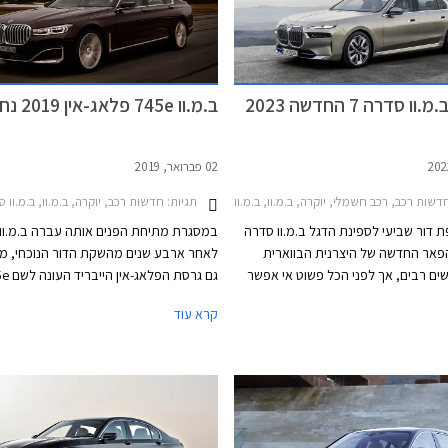
 סדרה 7 החדשה 2023
ב.מ.וו 745e פלאג-אין 2019 נחשפת
02 פברואר, 2019
 רכב
שות רכב, רכב חשמלי, יוקרה, ב.מ.וו, ב.מ.וו סדרה 7 2019-2021, ב.מ.וו סדרה 7 ארוך 2019-2022ב.מ.וו סדרה 7 2022-2026
תגיות:
חדשות רכב, יוקרה, ב.מ.וו, ב.מ.וו סדרה 7 2015-2019ב.מ.וו סדרה 7 ארוך
ת דור שביעי לספינת הדגל ב.מ.וו סדרה
 הפאר החדשה של היצרנית הבווארית
לאחר ארבע שנים מהשקת הדור הנוכחי, 
שים רבים, אך לפני הכל פשוט אי אפשר
יצוב החיצוני. כפי שצפינו בעת השקת
הגרסה המעניינת כוללת יחידת הנעה משוד
קרא עוד
.וו X7 החדש, הפנסים המפוצלים הגיעו גם לכאן
ביחס לדגם הפורש, המשלבת מנוע טורבו בנ
ית במתאר כמעט אנכי, גריל כליות רבוע
המשלב שלל כונסי אוויר, נוצרת חזית
קג"מ עם מנוע חשמלי בהספק
יכול. הדופן בניגוד לכך מציגה מראה
י, עם ידיות דלתות שקועות ועיטור בספי
קג"מ. המנוע משודך לתיבת 8 היל
שתנה בהתאם לרמת הגימור. חלק
פלנטרי