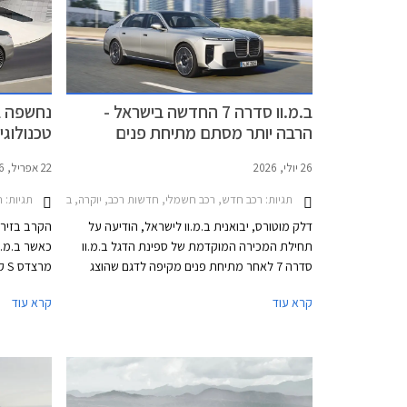
ב.מ.וו סדרה 7 החדשה בישראל -
הרבה יותר מסתם מתיחת פנים
טכנולוגיית ה- e
26 יולי, 2026
22 אפריל, 2026
תגיות:
תגיות:
רכב חדש, רכב חשמלי, חדשות רכב, יוקרה, ב.מ.וו, ב.מ.וו סדרה 7 2022-2026, רכב חשמלימחירון
ר
דלק מוטורס, יבואנית ב.מ.וו לישראל, הודיעה על
הקרב בזירת
תחילת המכירה המוקדמת של ספינת הדגל ב.מ.וו
כאשר ב.מ.ו
סדרה 7 לאחר מתיחת פנים מקיפה לדגם שהוצג
מר
לראשונה בשנת 2022. היחידות הראשונות של הדגם
קרא עוד
קרא עוד
החדש צפויות להגיע לכבישי ישראל במהלך חודש
רק בעדכון 
אוקטובר 2026 במחיר התחלתי של 889,900 ₪ על
מדובר בהטמ
מנת להתחרות במרצדס S קלאס אשר גם היא
עודכנה לאחרונה.
הצעירים של
השנויה במח
העיצוב האח