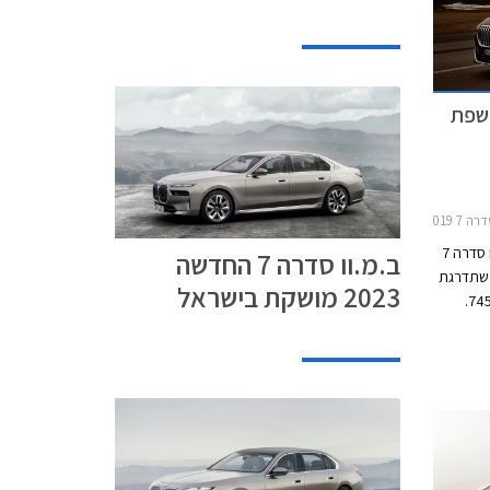
 2015-2019
במסגרת מתיחת הפנים אותה עברה ב.מ.וו סדרה 7
ב.מ.וו סדרה 7 החדשה
משתדרגת
2023 מושקת בישראל
גם גרסת הפלאג-אין הייבריד העונה לשם 745e.
רגת
זין
בנפח 3.0 ליטרים בהספק 285 כ"ס ומומנט של 45.9
 113 כ"ס היוצרים
יחדיו הספק משולב של 394 כ"ס ומומנט של 61.6
וכים אוטומטית
ת מבית ZF ומספק תאוצה 0-100 קמ"ש תוך