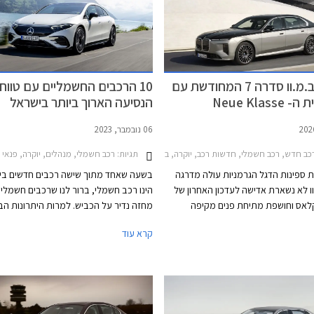
נחשפה ב.מ.וו סדרה 7 המחודשת עם
10 הרכבים החשמליים עם טווח
Neue Klass
הנסיעה הארוך ביותר בישראל
06 נובמבר, 2023
 רכב
תגיות:
כב חדש, רכב חשמלי, חדשות רכב, יוקרה, ב.מ.וו, ב.מ.וו סדרה 7 2022-2026רכב חשמלי
רכב חשמלי, מנהלים, יוקרה, פנאי שטח, טסלה, יונדאי, מרצדס, ניו, וולוו, ב.מ.וו, ב.מ.וו סדרה 7 2022-2026, ב.מ.וו iX 2022-2025
 ספינות הדגל הגרמניות עולה מדרגה
בשעה שאחד מתוך שישה רכבים חדשים בי
ו לא נשארת אדישה לעדכון האחרון של
הינו רכב חשמלי, ברור לנו שרכבים חשמליי
צדס S קלאס וחושפת מתיחת פנים מקיפה
מחזה נדיר על הכביש. למרות היתרונות הבר
לב.מ.וו סדרה 7. במבט ראשון ניתן לחשוב כי מדובר
נהגים רבים נמנעים ממעבר לרכב חשמלי 
קרא עוד
קוסמטי של אמצע החיים אך למעשה
חרדת הטווח בה קיים החשש שהרכב לא יגיע
עת הטכנולוגיה של דגמי הדור החדש
עקב סוללה חלשה ולא תימצא עמדת טעינ
(Neue Klasse) אותה פגשנו בדגמים החשמליים
פנויה בדרך ליעד. בניגוד לרכבי בנזין ודיזל
 המותג, אם כי שפת העיצוב החיצונית
ניתן לתדלק במהירות ובקלות לפי הצורך 
לוקת רק לוטשה ולא יישרה קו עם שפת
דלק, התנהלות עם רכב חשמלי דורשת תכנו
רונה של ב.מ.וו.
והקפדה על טעינת הסוללה.