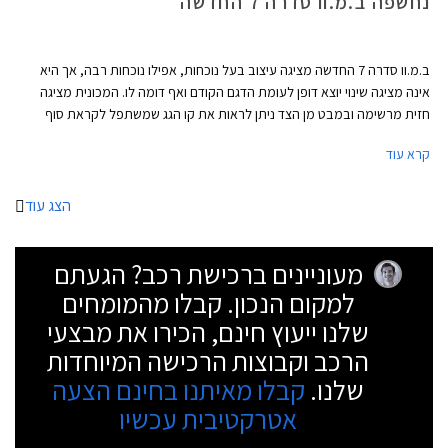
נחשפה ב.מ.וו סדרה 7 החדשה
ב.מ.וו סדרה 7 החדשה מציגה עיצוב בעל נוכחות, אפילו נוכחות רבה, אך היא
אינה מציגה שינוי יוצא דופן לעומת הדגם הקודם ואף דומה לו. המכונית מציגה
חזית מרשימה ובמבט מן הצד ניתן לראות את קו הגג שמשתפל לקראת סוף
המרכב ותחתיו חלון צד אחורי שנתחם על ידי קורת C חדה. מאחור ניתן לראות
קרא עוד
פס כרום שמשתלב בפנסים וארבע פתחי מפלט שמוסיפים למראה הדינאמי של
הרכב.
הצג עוד
מעוניינים ברכישת רכב? הגעתם
למקום הנכון. קבלו מהמומחים
שלנו ייעוץ חינם, הכירו את מבצעי
הרכב וקבוצות הרכישה המיוחדות
שלנו.
קבלו מאיתנו בחינם הצעה
אטרקטיבית עכשיו