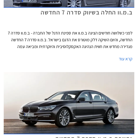
ב.מ.וו החלה בשיווק סדרה 7 החדשה
לפני כשלושה חודשים הציגה ב.מ.וו את ספינת הדגל של החברה - ב.מ.וו סדרה 7
החדשה, והיום השיקה דלק מוטורס את הדגם בישראל. ב.מ.וו סדרה 7 החדשה
מגדירה מחדש את חווית הנהיגה האקסקלוסיבית והיוקרתית ומביאה עמה
טכנולוגיות פורצות דרך בכל התחומים, החל מיחידות ההנעה ועד לקישוריות
קרא עוד
ואיכות תא הנוסעים.