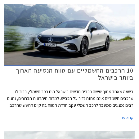
של ב.מ.וו.
10 הרכבים החשמליים עם טווח הנסיעה הארוך
ביותר בישראל
בשעה שאחד מתוך שישה רכבים חדשים בישראל הינו רכב חשמלי, ברור לנו
שרכבים חשמליים אינם מחזה נדיר על הכביש. למרות היתרונות הברורים, נהגים
רבים נמנעים ממעבר לרכב חשמלי עקב חרדת הטווח בה קיים החשש שהרכב
לא יגיע ליעדו עקב סוללה חלשה ולא תימצא עמדת טעינה מהירה פנויה בדרך
קרא עוד
ליעד. בניגוד לרכבי בנזין ודיזל שאותם ניתן לתדלק במהירות ובקלות לפי הצורך
בכל תחנת דלק, התנהלות עם רכב חשמלי דורשת תכנון והקפדה על טעינת
הסוללה.