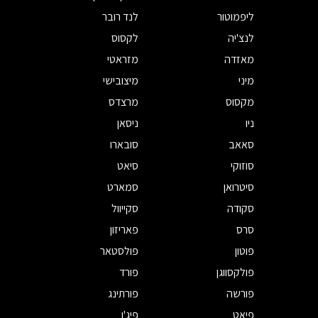
ליפמוטור
לנד רובר
לנצ'יה
לקסוס
מאזדה
מזראטי
מיני
מיצובישי
מקסוס
מרצדס
ניו
ניסאן
סאאב
סובארו
סוזוקי
סיאט
סיטרואן
סמארט
סקודה
סקייוול
סרס
פאריזון
פוטון
פולסטאר
פולקסווגן
פורד
פורשה
פורתינג
פיאט
פיג'ו