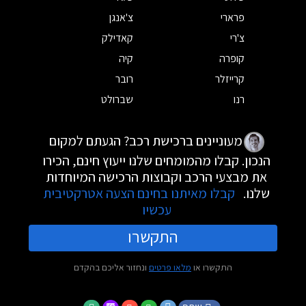
פרארי
צ'אנגן
צ'רי
קאדילק
קופרה
קיה
קרייזלר
רובר
רנו
שברולט
מעוניינים ברכישת רכב? הגעתם למקום
הנכון. קבלו מהמומחים שלנו ייעוץ חינם, הכירו
את מבצעי הרכב וקבוצות הרכישה המיוחדות
שלנו.
קבלו מאיתנו בחינם הצעה אטרקטיבית
עכשיו
התקשרו
התקשרו או
מלאו פרטים
ונחזור אליכם בהקדם