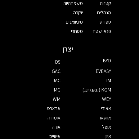
קטנות
משפחתיות
מנהלים
יוקרה
ספורט
מיניוואנים
פנאי שטח
מסחרי
יצרן
BYD
DS
GAC
EVEASY
JAC
IM
KGM (סאנגיונג)
MG
WM
WEY
אאודי
אבארט
אווטאר
אומודה
אופל
אורה
איון
אייווייס