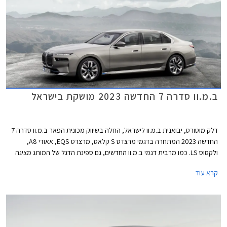
ב.מ.וו סדרה 7 החדשה 2023 מושקת בישראל
דלק מוטורס, יבואנית ב.מ.וו לישראל, החלה בשיווק מכונית הפאר ב.מ.וו סדרה 7
החדשה 2023 המתחרה בדגמי מרצדס S קלאס, מרצדס EQS, אאודי A8,
ולקסוס LS. כמו מרבית דגמי ב.מ.וו החדשים, גם ספינת הדגל של המותג מציגה
עיצוב בלתי שגרתי ושנוי במחלוקת. החזית כמעט אנכית וכוללת גריל כליות
קרא עוד
בגודל עצום עם מסגרת מוארת שגונב את ההצגה, ופנסי לד צרים מפוצלים
המשובצים באבני קריסטל מבית סברובסקי. מהצד מתקבל עיצוב נקי ואלגנטי
ומאחור מראה מינימליסטי עם יחידות תאורה צרות ופגוש גדול וחלק למדי. בכל
אופן, למכונית נוכחות מובחנת בכביש בין היתר בזכות מרכב באורך 5.4 מטרים.