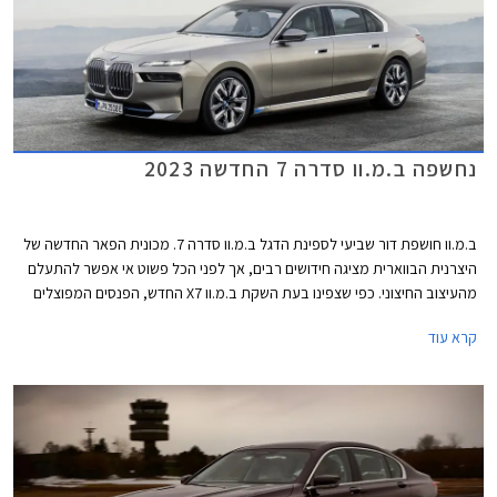
נחשפה ב.מ.וו סדרה 7 החדשה 2023
ב.מ.וו חושפת דור שביעי לספינת הדגל ב.מ.וו סדרה 7. מכונית הפאר החדשה של
היצרנית הבווארית מציגה חידושים רבים, אך לפני הכל פשוט אי אפשר להתעלם
מהעיצוב החיצוני. כפי שצפינו בעת השקת ב.מ.וו X7 החדש, הפנסים המפוצלים
הגיעו גם לכאן ויחד עם חזית במתאר כמעט אנכי, גריל כליות רבוע ענקי ופגוש
קרא עוד
המשלב שלל כונסי אוויר, נוצרת חזית מעט קשה לעיכול. הדופן בניגוד לכך מציגה
מראה חלק ואלגנטי, עם ידיות דלתות שקועות ועיטור בספי הדלתות המשתנה
בהתאם לרמת הגימור. חלק מהגרסאות יוצעו בצביעה דו-גונית מקו המותניים
ומעלה. גם הזנב מציג מראה נקי יחסית, עם יחידות תאורה צרות ולוחית רישוי
שנדדה מדלת תא המטען אל הפגוש שעיצובו משתנה בהתאם לרמת הגימור.