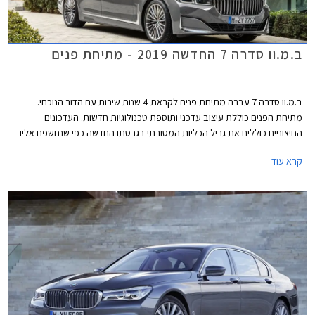
ב.מ.וו סדרה 7 החדשה 2019 - מתיחת פנים
ב.מ.וו סדרה 7 עברה מתיחת פנים לקראת 4 שנות שירות עם הדור הנוכחי.
מתיחת הפנים כוללת עיצוב עדכני ותוספת טכנולוגיות חדשות. העדכונים
החיצוניים כוללים את גריל הכליות המסורתי בגרסתו החדשה כפי שנחשפנו אליו
לראשונה בב.מ.וו X7. ספינת הדגל המעודכנת מציגה גריל ענק שמידותיו צמחו ב-
קרא עוד
40% ביחס לדגם הפורש. עוד ניתן להבחין בסמל המותג במידות גדולות יותר,
ובגופי תאורה קדמיים צרים יותר, עם אופציה לתאורה מסוג לייזר. כמו כן טוענת
ב.מ.וו להפחתת מקדם הגרר בעזרת זרימת אוויר חלקה יותר סביב המרכב.