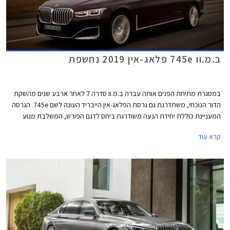
ב.מ.וו 745e פלאג-אין 2019 נחשפת
במסגרת מתיחת הפנים אותה עברה ב.מ.וו סדרה 7 לאחר ארבע שנים מהשקת
הדור הנוכחי, משתדרגת גם גרסת הפלאג-אין הייבריד העונה לשם 745e. הגרסה
המעניינת כוללת יחידת הנעה משודרגת ביחס לדגם הפורש, המשלבת מנוע
טורבו בנזין בנפח 3.0 ליטרים בהספק 285 כ"ס ומומנט של 45.9 קג"מ עם מנוע
קרא עוד
חשמלי בהספק 113 כ"ס היוצרים יחדיו הספק משולב של 394 כ"ס ומומנט של
61.6 קג"מ. המנוע משודך לתיבת 8 הילוכים אוטומטית פלנטרית מבית ZF
ומספק תאוצה 0-100 קמ"ש תוך 5.2 שניות, וצריכת דלק של 2.1 ליטר ל- 100
ק"מ עם סוללה טעונה. טווח הנסיעה החשמלי עומד על 58 ק"מ בנסיעה
במהירות של עד 140 קמ"ש.