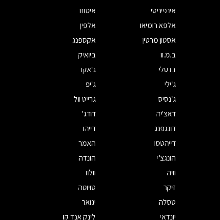
אינפיניטי
איסוזו
אלפא רומיאו
אלפין
אסטון מרטין
אקספנג
ב.מ.וו
ביואיק
בנטלי
ג'אקו
ג'ילי
ג'יפ
ג'נסיס
גרייט וול
דאצ'יה
דודג'
דונגפנג
דייהו
דייהטסו
האמר
הונגצ'י
הונדה
וויה
וולוו
זיקר
טויוטה
טסלה
יגואר
יונדאי
לינק אנד קו