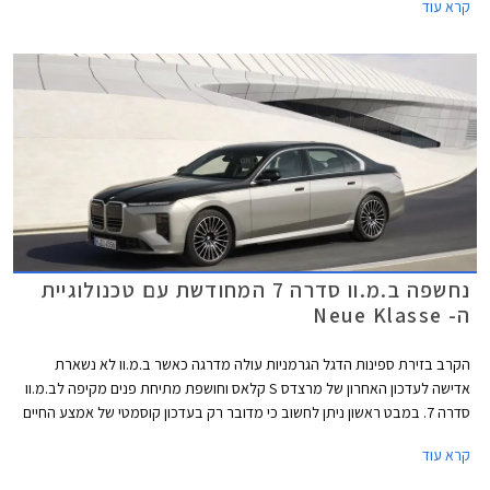
קרא עוד
להתחרות במרצדס S קלאס אשר גם היא עודכנה לאחרונה.
נחשפה ב.מ.וו סדרה 7 המחודשת עם טכנולוגיית
ה- Neue Klasse
הקרב בזירת ספינות הדגל הגרמניות עולה מדרגה כאשר ב.מ.וו לא נשארת
אדישה לעדכון האחרון של מרצדס S קלאס וחושפת מתיחת פנים מקיפה לב.מ.וו
סדרה 7. במבט ראשון ניתן לחשוב כי מדובר רק בעדכון קוסמטי של אמצע החיים
אך למעשה מדובר בהטמעת הטכנולוגיה של דגמי הדור החדש (Neue Klasse)
קרא עוד
אותה פגשנו בדגמים החשמליים הצעירים של המותג, אם כי שפת העיצוב
החיצונית השנויה במחלוקת רק לוטשה ולא יישרה קו עם שפת העיצוב האחרונה