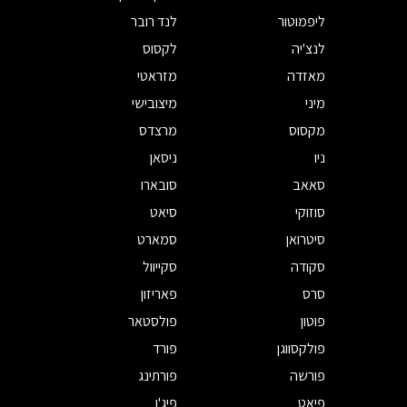
ליפמוטור
לנד רובר
לנצ'יה
לקסוס
מאזדה
מזראטי
מיני
מיצובישי
מקסוס
מרצדס
ניו
ניסאן
סאאב
סובארו
סוזוקי
סיאט
סיטרואן
סמארט
סקודה
סקייוול
סרס
פאריזון
פוטון
פולסטאר
פולקסווגן
פורד
פורשה
פורתינג
פיאט
פיג'ו