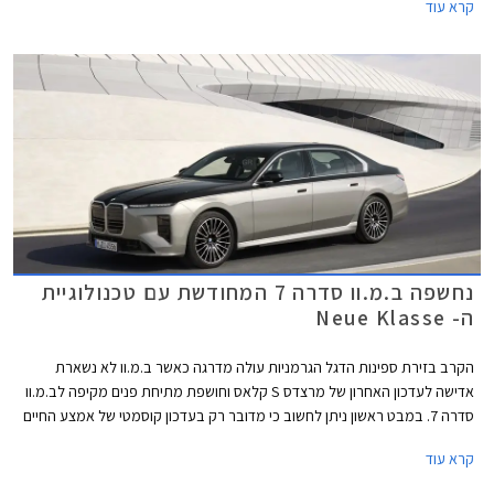
קרא עוד
להתחרות במרצדס S קלאס אשר גם היא עודכנה לאחרונה.
נחשפה ב.מ.וו סדרה 7 המחודשת עם טכנולוגיית
ה- Neue Klasse
הקרב בזירת ספינות הדגל הגרמניות עולה מדרגה כאשר ב.מ.וו לא נשארת
אדישה לעדכון האחרון של מרצדס S קלאס וחושפת מתיחת פנים מקיפה לב.מ.וו
סדרה 7. במבט ראשון ניתן לחשוב כי מדובר רק בעדכון קוסמטי של אמצע החיים
אך למעשה מדובר בהטמעת הטכנולוגיה של דגמי הדור החדש (Neue Klasse)
קרא עוד
אותה פגשנו בדגמים החשמליים הצעירים של המותג, אם כי שפת העיצוב
החיצונית השנויה במחלוקת רק לוטשה ולא יישרה קו עם שפת העיצוב האחרונה