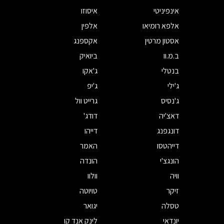
אינפיניטי
איסוזו
אלפא רומיאו
אלפין
אסטון מרטין
אקספנג
ב.מ.וו
ביואיק
בנטלי
ג'אקו
ג'ילי
ג'יפ
ג'נסיס
גרייט וול
דאצ'יה
דודג'
דונגפנג
דייהו
דייהטסו
האמר
הונגצ'י
הונדה
וויה
וולוו
זיקר
טויוטה
טסלה
יגואר
יונדאי
לינק אנד קו