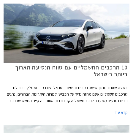
של ב.מ.וו.
10 הרכבים החשמליים עם טווח הנסיעה הארוך
ביותר בישראל
בשעה שאחד מתוך שישה רכבים חדשים בישראל הינו רכב חשמלי, ברור לנו
שרכבים חשמליים אינם מחזה נדיר על הכביש. למרות היתרונות הברורים, נהגים
רבים נמנעים ממעבר לרכב חשמלי עקב חרדת הטווח בה קיים החשש שהרכב
לא יגיע ליעדו עקב סוללה חלשה ולא תימצא עמדת טעינה מהירה פנויה בדרך
קרא עוד
ליעד. בניגוד לרכבי בנזין ודיזל שאותם ניתן לתדלק במהירות ובקלות לפי הצורך
בכל תחנת דלק, התנהלות עם רכב חשמלי דורשת תכנון והקפדה על טעינת
הסוללה.