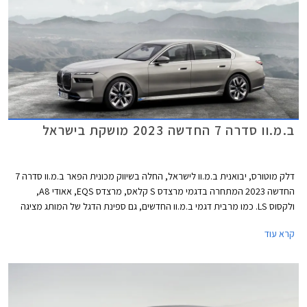
ב.מ.וו סדרה 7 החדשה 2023 מושקת בישראל
דלק מוטורס, יבואנית ב.מ.וו לישראל, החלה בשיווק מכונית הפאר ב.מ.וו סדרה 7
החדשה 2023 המתחרה בדגמי מרצדס S קלאס, מרצדס EQS, אאודי A8,
ולקסוס LS. כמו מרבית דגמי ב.מ.וו החדשים, גם ספינת הדגל של המותג מציגה
עיצוב בלתי שגרתי ושנוי במחלוקת. החזית כמעט אנכית וכוללת גריל כליות
קרא עוד
בגודל עצום עם מסגרת מוארת שגונב את ההצגה, ופנסי לד צרים מפוצלים
המשובצים באבני קריסטל מבית סברובסקי. מהצד מתקבל עיצוב נקי ואלגנטי
ומאחור מראה מינימליסטי עם יחידות תאורה צרות ופגוש גדול וחלק למדי. בכל
אופן, למכונית נוכחות מובחנת בכביש בין היתר בזכות מרכב באורך 5.4 מטרים.