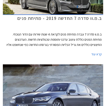
ב.מ.וו סדרה 7 החדשה 2019 - מתיחת פנים
ב.מ.וו סדרה 7 עברה מתיחת פנים לקראת 4 שנות שירות עם הדור הנוכחי.
מתיחת הפנים כוללת עיצוב עדכני ותוספת טכנולוגיות חדשות. העדכונים
החיצוניים כוללים את גריל הכליות המסורתי בגרסתו החדשה כפי שנחשפנו אליו
לראשונה בב.מ.וו X7. ספינת הדגל המעודכנת מציגה גריל ענק שמידותיו צמחו ב-
קרא עוד
40% ביחס לדגם הפורש. עוד ניתן להבחין בסמל המותג במידות גדולות יותר,
ובגופי תאורה קדמיים צרים יותר, עם אופציה לתאורה מסוג לייזר. כמו כן טוענת
ב.מ.וו להפחתת מקדם הגרר בעזרת זרימת אוויר חלקה יותר סביב המרכב.