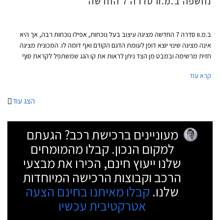
נחשפה ב.מ.וו סדרה 7 החדשה
ב.מ.וו סדרה 7 החדשה מציגה עיצוב בעל נוכחות, אפילו נוכחות רבה, אך היא
אינה מציגה שינוי יוצא דופן לעומת הדגם הקודם ואף דומה לו. המכונית מציגה
חזית מרשימה ובמבט מן הצד ניתן לראות את קו הגג שמשתפל לקראת סוף
המרכב ותחתיו חלון צד אחורי שנתחם על ידי קורת C חדה. מאחור ניתן לראות
קרא עוד
פס כרום שמשתלב בפנסים וארבע פתחי מפלט שמוסיפים למראה הדינאמי של
הרכב.
הצג עוד
מעוניינים ברכישת רכב? הגעתם
למקום הנכון. קבלו מהמומחים
שלנו ייעוץ חינם, הכירו את מבצעי
הרכב וקבוצות הרכישה המיוחדות
שלנו.
קבלו מאיתנו בחינם הצעה
אטרקטיבית עכשיו