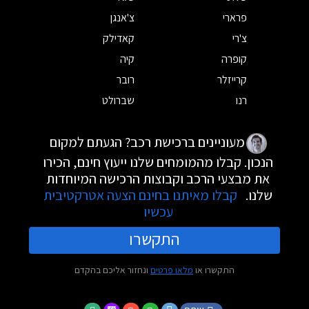
פרארי
צ'אנגן
צ'רי
קאדילק
קופרה
קיה
קרייזלר
רובר
רנו
שברולט
מעוניינים ברכישת רכב? הגעתם למקום
הנכון. קבלו מהמומחים שלנו ייעוץ חינם, הכירו
את מבצעי הרכב וקבוצות הרכישה המיוחדות
שלנו.
קבלו מאיתנו בחינם הצעה אטרקטיבית
עכשיו
התקשרו
התקשרו או
מלאו פרטים
ונחזור אליכם בהקדם