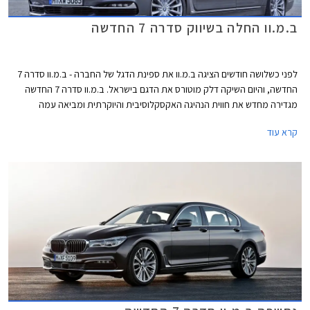
ב.מ.וו החלה בשיווק סדרה 7 החדשה
לפני כשלושה חודשים הציגה ב.מ.וו את ספינת הדגל של החברה - ב.מ.וו סדרה 7
החדשה, והיום השיקה דלק מוטורס את הדגם בישראל. ב.מ.וו סדרה 7 החדשה
מגדירה מחדש את חווית הנהיגה האקסקלוסיבית והיוקרתית ומביאה עמה
טכנולוגיות פורצות דרך בכל התחומים, החל מיחידות ההנעה ועד לקישוריות
קרא עוד
ואיכות תא הנוסעים.