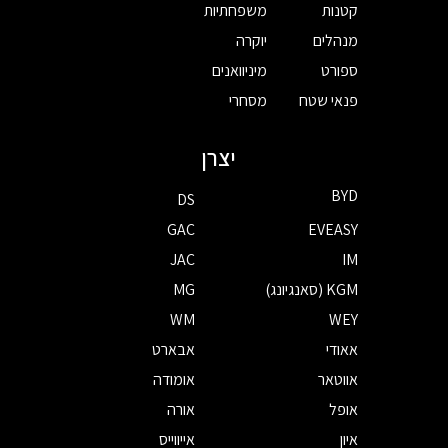
קטנות
משפחתיות
מנהלים
יוקרה
ספורט
מיניוואנים
פנאי שטח
מסחרי
יצרן
BYD
DS
GAC
EVEASY
JAC
IM
KGM (סאנגיונג)
MG
WM
WEY
אאודי
אבארט
אווטאר
אומודה
אופל
אורה
איון
אייווייס