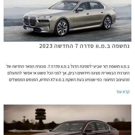
נחשפה ב.מ.וו סדרה 7 החדשה 2023
ב.מ.וו חושפת דור שביעי לספינת הדגל ב.מ.וו סדרה 7. מכונית הפאר החדשה של
היצרנית הבווארית מציגה חידושים רבים, אך לפני הכל פשוט אי אפשר להתעלם
מהעיצוב החיצוני. כפי שצפינו בעת השקת ב.מ.וו X7 החדש, הפנסים המפוצלים
הגיעו גם לכאן ויחד עם חזית במתאר כמעט אנכי, גריל כליות רבוע ענקי ופגוש
קרא עוד
המשלב שלל כונסי אוויר, נוצרת חזית מעט קשה לעיכול. הדופן בניגוד לכך מציגה
מראה חלק ואלגנטי, עם ידיות דלתות שקועות ועיטור בספי הדלתות המשתנה
בהתאם לרמת הגימור. חלק מהגרסאות יוצעו בצביעה דו-גונית מקו המותניים
ומעלה. גם הזנב מציג מראה נקי יחסית, עם יחידות תאורה צרות ולוחית רישוי
שנדדה מדלת תא המטען אל הפגוש שעיצובו משתנה בהתאם לרמת הגימור.