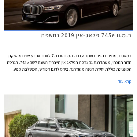
ב.מ.וו 745e פלאג-אין 2019 נחשפת
במסגרת מתיחת הפנים אותה עברה ב.מ.וו סדרה 7 לאחר ארבע שנים מהשקת
הדור הנוכחי, משתדרגת גם גרסת הפלאג-אין הייבריד העונה לשם 745e. הגרסה
המעניינת כוללת יחידת הנעה משודרגת ביחס לדגם הפורש, המשלבת מנוע
טורבו בנזין בנפח 3.0 ליטרים בהספק 285 כ"ס ומומנט של 45.9 קג"מ עם מנוע
קרא עוד
חשמלי בהספק 113 כ"ס היוצרים יחדיו הספק משולב של 394 כ"ס ומומנט של
61.6 קג"מ. המנוע משודך לתיבת 8 הילוכים אוטומטית פלנטרית מבית ZF
ומספק תאוצה 0-100 קמ"ש תוך 5.2 שניות, וצריכת דלק של 2.1 ליטר ל- 100
ק"מ עם סוללה טעונה. טווח הנסיעה החשמלי עומד על 58 ק"מ בנסיעה
במהירות של עד 140 קמ"ש.