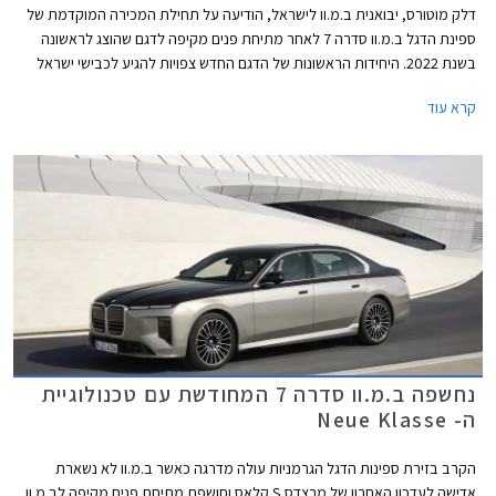
דלק מוטורס, יבואנית ב.מ.וו לישראל, הודיעה על תחילת המכירה המוקדמת של
ספינת הדגל ב.מ.וו סדרה 7 לאחר מתיחת פנים מקיפה לדגם שהוצג לראשונה
בשנת 2022. היחידות הראשונות של הדגם החדש צפויות להגיע לכבישי ישראל
במהלך חודש אוקטובר 2026 במחיר התחלתי של 889,900 ₪ על מנת
קרא עוד
להתחרות במרצדס S קלאס אשר גם היא עודכנה לאחרונה.
נחשפה ב.מ.וו סדרה 7 המחודשת עם טכנולוגיית
ה- Neue Klasse
הקרב בזירת ספינות הדגל הגרמניות עולה מדרגה כאשר ב.מ.וו לא נשארת
אדישה לעדכון האחרון של מרצדס S קלאס וחושפת מתיחת פנים מקיפה לב.מ.וו