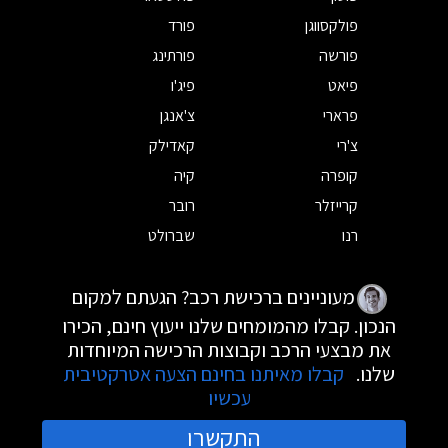
פולקסווגן
פורד
פורשה
פורתינג
פיאט
פיג'ו
פרארי
צ'אנגן
צ'רי
קאדילק
קופרה
קיה
קרייזלר
רובר
רנו
שברולט
מעוניינים ברכישת רכב? הגעתם למקום
הנכון. קבלו מהמומחים שלנו ייעוץ חינם, הכירו
את מבצעי הרכב וקבוצות הרכישה המיוחדות
שלנו.
קבלו מאיתנו בחינם הצעה אטרקטיבית
עכשיו
התקשרו