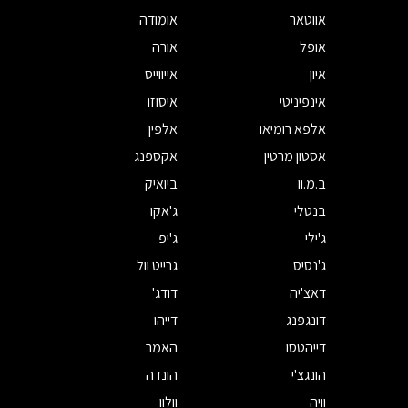
אווטאר
אומודה
אופל
אורה
איון
אייווייס
אינפיניטי
איסוזו
אלפא רומיאו
אלפין
אסטון מרטין
אקספנג
ב.מ.וו
ביואיק
בנטלי
ג'אקו
ג'ילי
ג'יפ
ג'נסיס
גרייט וול
דאצ'יה
דודג'
דונגפנג
דייהו
דייהטסו
האמר
הונגצ'י
הונדה
וויה
וולוו