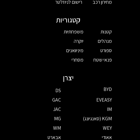
מחירון רכב
רישום לניוזלטר
קטגוריות
קטנות
משפחתיות
מנהלים
יוקרה
ספורט
מיניוואנים
פנאי שטח
מסחרי
יצרן
BYD
DS
GAC
EVEASY
JAC
IM
KGM (סאנגיונג)
MG
WM
WEY
אאודי
אבארט