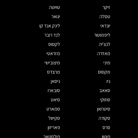
זיקר
טויוטה
טסלה
יגואר
יונדאי
לינק אנד קו
ליפמוטור
לנד רובר
לנצ'יה
לקסוס
מאזדה
מזראטי
מיני
מיצובישי
מקסוס
מרצדס
ניו
ניסאן
סאאב
סובארו
סוזוקי
סיאט
סיטרואן
סמארט
סקודה
סקייוול
סרס
פאריזון
פוטון
פולסטאר