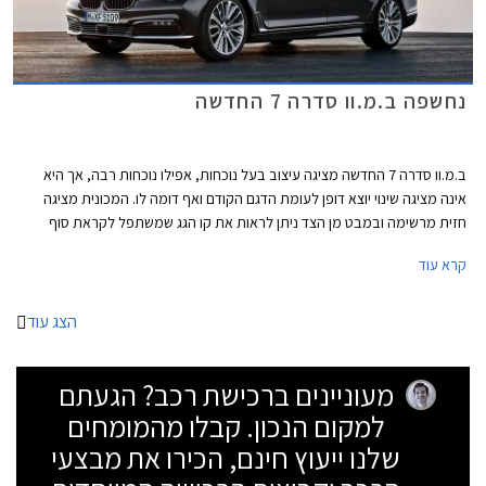
נחשפה ב.מ.וו סדרה 7 החדשה
ב.מ.וו סדרה 7 החדשה מציגה עיצוב בעל נוכחות, אפילו נוכחות רבה, אך היא
אינה מציגה שינוי יוצא דופן לעומת הדגם הקודם ואף דומה לו. המכונית מציגה
חזית מרשימה ובמבט מן הצד ניתן לראות את קו הגג שמשתפל לקראת סוף
המרכב ותחתיו חלון צד אחורי שנתחם על ידי קורת C חדה. מאחור ניתן לראות
קרא עוד
פס כרום שמשתלב בפנסים וארבע פתחי מפלט שמוסיפים למראה הדינאמי של
הרכב.
הצג עוד
מעוניינים ברכישת רכב? הגעתם
למקום הנכון. קבלו מהמומחים
שלנו ייעוץ חינם, הכירו את מבצעי