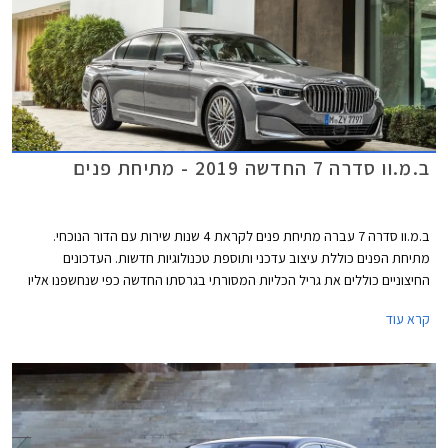
במהירות של עד 140 קמ"ש.
ב.מ.וו סדרה 7 החדשה 2019 - מתיחת פנים
ב.מ.וו סדרה 7 עברה מתיחת פנים לקראת 4 שנות שירות עם הדור הנוכחי.
מתיחת הפנים כוללת עיצוב עדכני ותוספת טכנולוגיות חדשות. העדכונים
החיצוניים כוללים את גריל הכליות המסורתי בגרסתו החדשה כפי שנחשפנו אליו
לראשונה בב.מ.וו X7. ספינת הדגל המעודכנת מציגה גריל ענק שמידותיו צמחו ב-
קרא עוד
40% ביחס לדגם הפורש. עוד ניתן להבחין בסמל המותג במידות גדולות יותר,
ובגופי תאורה קדמיים צרים יותר, עם אופציה לתאורה מסוג לייזר. כמו כן טוענת
ב.מ.וו להפחתת מקדם הגרר בעזרת זרימת אוויר חלקה יותר סביב המרכב.