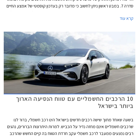
סדרה 7. במבט ראשון ניתן לחשוב כי מדובר רק בעדכון קוסמטי של אמצע החיים
אך למעשה מדובר בהטמעת הטכנולוגיה של דגמי הדור החדש (Neue Klasse)
קרא עוד
אותה פגשנו בדגמים החשמליים הצעירים של המותג, אם כי שפת העיצוב
החיצונית השנויה במחלוקת רק לוטשה ולא יישרה קו עם שפת העיצוב האחרונה
של ב.מ.וו.
10 הרכבים החשמליים עם טווח הנסיעה הארוך
ביותר בישראל
בשעה שאחד מתוך שישה רכבים חדשים בישראל הינו רכב חשמלי, ברור לנו
שרכבים חשמליים אינם מחזה נדיר על הכביש. למרות היתרונות הברורים, נהגים
רבים נמנעים ממעבר לרכב חשמלי עקב חרדת הטווח בה קיים החשש שהרכב