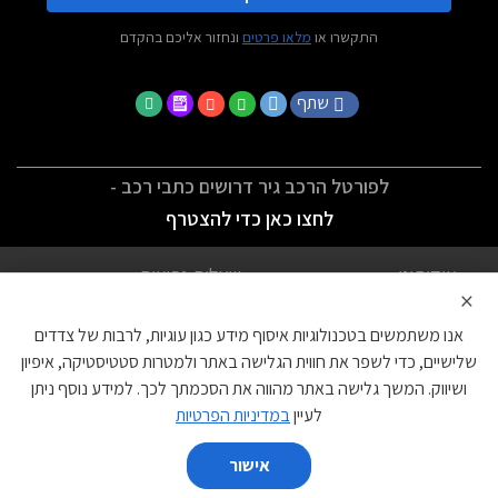
התקשרו או
מלאו פרטים
ונחזור אליכם בהקדם
שתף
לפורטל הרכב גיר דרושים כתבי רכב -
לחצו כאן כדי להצטרף
אודותינו
שאלות נפוצות
×
לתנאי השימוש
מדיניות פרטיות
אנו משתמשים בטכנולוגיות איסוף מידע כגון עוגיות, לרבות של צדדים
הצהרת נגישות
צור קשר
שלישיים, כדי לשפר את חווית הגלישה באתר ולמטרות סטטיסטיקה, איפיון
ושיווק. המשך גלישה באתר מהווה את הסכמתך לכך. למידע נוסף ניתן
עוגיות
לעיין
במדיניות הפרטיות
אישור
השווה