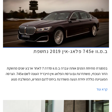
ומעלה. גם הזנב מציג מראה נקי יחסית, עם יחידות תאורה צרות ולוחית רישוי
שנדדה מדלת תא המטען אל הפגוש שעיצובו משתנה בהתאם לרמת הגימור.
ב.מ.וו 745e פלאג-אין 2019 נחשפת
במסגרת מתיחת הפנים אותה עברה ב.מ.וו סדרה 7 לאחר ארבע שנים מהשקת
הדור הנוכחי, משתדרגת גם גרסת הפלאג-אין הייבריד העונה לשם 745e. הגרסה
המעניינת כוללת יחידת הנעה משודרגת ביחס לדגם הפורש, המשלבת מנוע
טורבו בנזין בנפח 3.0 ליטרים בהספק 285 כ"ס ומומנט של 45.9 קג"מ עם מנוע
קרא עוד
חשמלי בהספק 113 כ"ס היוצרים יחדיו הספק משולב של 394 כ"ס ומומנט של
61.6 קג"מ. המנוע משודך לתיבת 8 הילוכים אוטומטית פלנטרית מבית ZF
ומספק תאוצה 0-100 קמ"ש תוך 5.2 שניות, וצריכת דלק של 2.1 ליטר ל- 100
ק"מ עם סוללה טעונה. טווח הנסיעה החשמלי עומד על 58 ק"מ בנסיעה