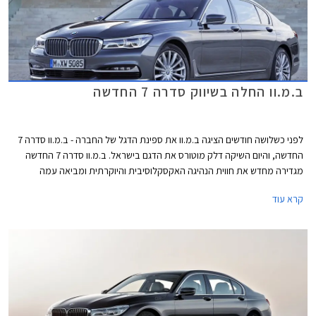
ב.מ.וו החלה בשיווק סדרה 7 החדשה
לפני כשלושה חודשים הציגה ב.מ.וו את ספינת הדגל של החברה - ב.מ.וו סדרה 7
החדשה, והיום השיקה דלק מוטורס את הדגם בישראל. ב.מ.וו סדרה 7 החדשה
מגדירה מחדש את חווית הנהיגה האקסקלוסיבית והיוקרתית ומביאה עמה
טכנולוגיות פורצות דרך בכל התחומים, החל מיחידות ההנעה ועד לקישוריות
קרא עוד
ואיכות תא הנוסעים.