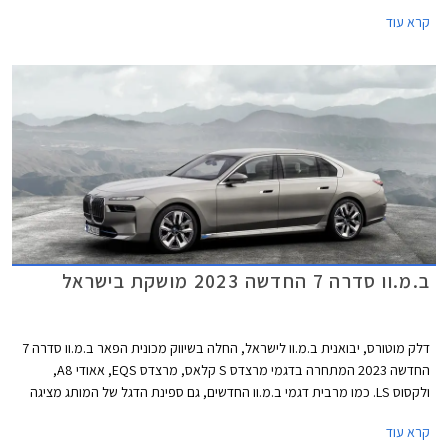
לא יגיע ליעדו עקב סוללה חלשה ולא תימצא עמדת טעינה מהירה פנויה בדרך
קרא עוד
ליעד. בניגוד לרכבי בנזין ודיזל שאותם ניתן לתדלק במהירות ובקלות לפי הצורך
בכל תחנת דלק, התנהלות עם רכב חשמלי דורשת תכנון והקפדה על טעינת
הסוללה.
ב.מ.וו סדרה 7 החדשה 2023 מושקת בישראל
דלק מוטורס, יבואנית ב.מ.וו לישראל, החלה בשיווק מכונית הפאר ב.מ.וו סדרה 7
החדשה 2023 המתחרה בדגמי מרצדס S קלאס, מרצדס EQS, אאודי A8,
ולקסוס LS. כמו מרבית דגמי ב.מ.וו החדשים, גם ספינת הדגל של המותג מציגה
עיצוב בלתי שגרתי ושנוי במחלוקת. החזית כמעט אנכית וכוללת גריל כליות
קרא עוד
בגודל עצום עם מסגרת מוארת שגונב את ההצגה, ופנסי לד צרים מפוצלים