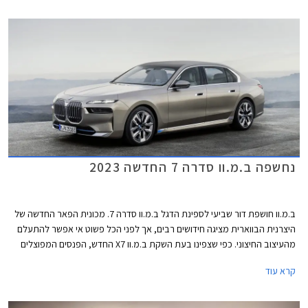
המשובצים באבני קריסטל מבית סברובסקי. מהצד מתקבל עיצוב נקי ואלגנטי
ומאחור מראה מינימליסטי עם יחידות תאורה צרות ופגוש גדול וחלק למדי. בכל
אופן, למכונית נוכחות מובחנת בכביש בין היתר בזכות מרכב באורך 5.4 מטרים.
נחשפה ב.מ.וו סדרה 7 החדשה 2023
ב.מ.וו חושפת דור שביעי לספינת הדגל ב.מ.וו סדרה 7. מכונית הפאר החדשה של
היצרנית הבווארית מציגה חידושים רבים, אך לפני הכל פשוט אי אפשר להתעלם
מהעיצוב החיצוני. כפי שצפינו בעת השקת ב.מ.וו X7 החדש, הפנסים המפוצלים
הגיעו גם לכאן ויחד עם חזית במתאר כמעט אנכי, גריל כליות רבוע ענקי ופגוש
קרא עוד
המשלב שלל כונסי אוויר, נוצרת חזית מעט קשה לעיכול. הדופן בניגוד לכך מציגה
מראה חלק ואלגנטי, עם ידיות דלתות שקועות ועיטור בספי הדלתות המשתנה
בהתאם לרמת הגימור. חלק מהגרסאות יוצעו בצביעה דו-גונית מקו המותניים