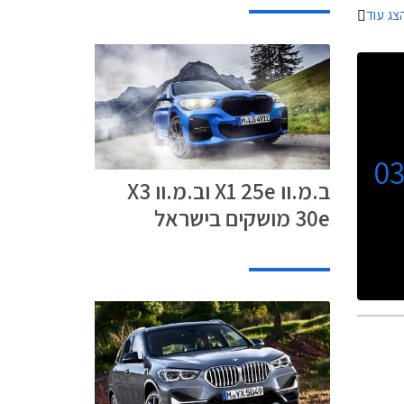
צג עוד
0
ב.מ.וו X1 25e וב.מ.וו X3
30e מושקים בישראל