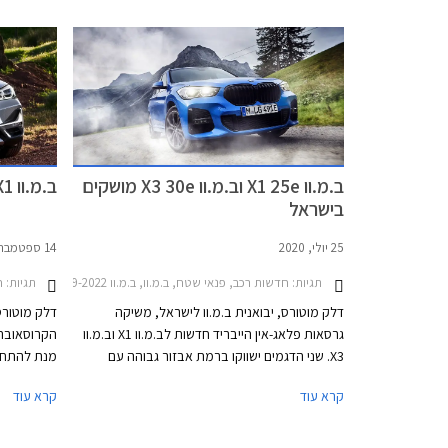
iX1 חשמלית וזו תגיע לישראל עוד השנה ותוצע
למכירה באמצעות אתר אינטרנט ייעודי. המעבר
לדור החדש מביא עמו התייקרות של 19,000 ₪
במחיר גרסת הכניסה שתוצע מעתה במחיר של החל
עד שנת 2025.
מ- 275,000 ₪.
ב.מ.וו X1 25e וב.מ.וו X3 30e מושקים
ב.מ.וו X1 החדש 2019 מושק בישראל
בישראל
25 יולי, 2020
14 ספטמבר, 2019
תגיות:
חדשות רכב, פנאי שטח, ב.מ.וו, ב.מ.וו X1 2019-2022, ב.מ.וו X3 2018-2021, ב.מ.וו X3 xDrive30e 2.0 טורבו PHEV 292hp M-Sport אוטומט 2020-2021, ב.מ.וו X1 xDrive25e 1.5 טורבו PHEV 220hp M-Sport אוטומט 2020-2022מחירון רכב
תגיות:
ח
דלק מוטורס, יבואנית ב.מ.וו לישראל, משיקה
דלק מוטורס
גרסאות פלאג-אין הייבריד חדשות לב.מ.וו X1 וב.מ.וו
X3. שני הדגמים ישווקו ברמת אבזור גבוהה עם
מנת להתחרו
חבילות אבזור M ספורט כסטנדרט. מהחברה נמסר
קרא עוד
קרא עוד
כי בקרוב יצטרף למבחר גם ב.מ.וו X2 פלאג-אין
הפנים הובל
הייבריד.
החדשים. כמו