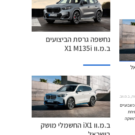
נחשפה גרסת הביצועים
ב.מ.וו X1 M135i
מ.וו X1 2022-2026
כשבועיים
 של ב.מ.וו X1 ומתיחת
לאחר שהושקה
ב.מ.וו iX1 החשמלי מושק
המרשימה של
בישראל
קדמת