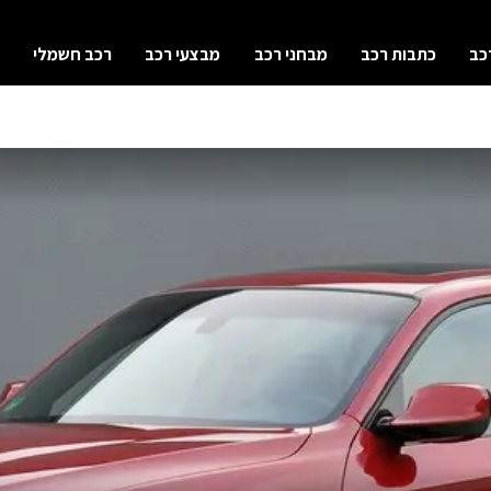
כב
כתבות רכב
מבחני רכב
מבצעי רכב
רכב חשמלי