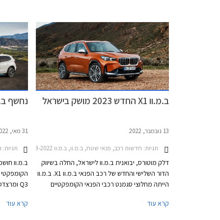
מוטורס היבואנית גרסת כניסה חדשה - ב.מ.וו iX1
זו הראשונ
eDrive20 עם הנעה קדמית בלבד במחיר של החל
צילינדרים 
מ- 344,900 ₪.
בארה"ב ובש
ב.מ.וו X1 החדש 2023 מושק בישראל
נחשף ב.מ.וו X1 ה
13 נובמבר, 2022
31 מאי, 2022
תגיות:
חדשות רכב, פנאי שטח, ב.מ.וו, ב.מ.וו X1 2019-2022, ב.מ.וו X1 2022-2026, מחירון רכבמיזוג אוויר לרכב
תגיות:
חד
דלק מוטורס, יבואנית ב.מ.וו לישראל, החלה בשיווק
ב.מ.וו חוש
הדור השלישי והחדש של רכב הפנאי ב.מ.וו X1. ב.מ.וו
הייתה מחלוצי סגמנט רכבי הפנאי הקומפקטיים
היוקרתיים וההימור השתלם עם קרוב ל- 2 מיליון
קרא עוד
קרא עוד
מסירות רכבי ב.מ.וו X1 ברחבי העולם מאז הושק
והדור היוצ
הדגם. בדור הנוכחי יוצע הרכב לראשונה גם בגרסת
היברידית נ