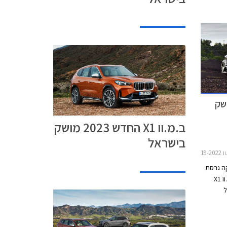
ת של רכב
xDrive25e  מושק
ב.מ.וו X1 החדש 2023 מושק
בישראל
X1
קה גרסת
כניסה חדשה לדגם הפלאג-אין הייבריד ב.מ.וו X1
ר של
 ההשקה.
גרסה זו מצטרפת אל ב.מ.וו X1 25e ברמת אבזור M