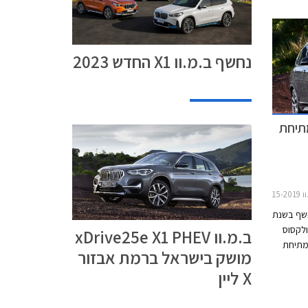
נחשף ב.מ.וו X1 החדש 2023
 נחשף: מתיחת
X1
ב.מ.וו X1, אשר נחשף בשנת
מתחרה באאודי Q3, מרצדס GLA, ולקסוס
ב.מ.וו xDrive25e X1 PHEV
עת למתיחת
מושק בישראל ברמת אבזור
צוב,
X ליין
ת