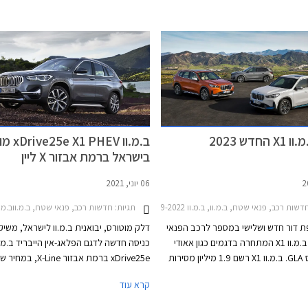
ה אשר תעשה שימוש במנוע הארבעה
לב.מ.וו iX1 המהווה את הגרסה החשמלי
החדש והחזק ביותר של החברה עד כה עם
הפנאי הקומפקטי ב.מ.וו X1.
הספק מרבי של 300 כ"ס באירופה או 317 כ"ס
ווקים נוספים.
חדש 2023
ב.מ.וו X1 PHEV
בישראל ברמת אבזור X ליין
06 יוני, 2021
שות רכב, פנאי שטח, ב.מ.וו, ב.מ.וו X1 2019-2022ב.מ.וו X1 2022-2026
תגיות:
חדשות רכב, פנאי שטח, ב.מ.ווב.מ.וו  2019-2022
פת דור חדש ושלישי במספר לרכב הפנאי
דלק מוטורס, יבואנית ב.מ.וו לישראל, משי
הקומפקטי ב.מ.וו X1 המתחרה בדגמים כגון אאודי
Q3 ומרצדס GLA. ב.מ.וו X1 רשם 1.9 מיליון מסירות
xDrive25e ברמת אבזור X-Line, במחי
ברחבי העולם מאז הושק לראשונה בשנת 2009
285,000 ₪, או 275,000 ₪ בתקופת
קרא עוד
א הוצע לראשונה עם יחידת הנעה
טענת וזכה גם לגרסת קופה מסוגננת
ספורט, אשר מחירו עומד על 309,000 ₪.