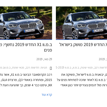
המכונה ב.מ.וו X2. הדור החדש יוצע לראשונה גם
בגרסה חשמלית מלאה העונה לשם ב.מ.וו iX1 כחלק
מהחזון של ב.מ.וו למכירת 2 מיליון כלי רכב חשמליים
ב.מ.וו X1 החדש 2019
פנים
29 מאי, 2019
דשות רכב, פנאי שטח, ב.מ.וו, ב.מ.וו X1 2015-2019מחירון רכב
תגיות:
חדשות רכב, פנאי שטח, ב.מ.ווב.מ.וו  2015-2019
, יבואנית ב.מ.וו לישראל, משיקה את
רכב הקרוסאובר הבינוני 
הקרוסאובר ב.מ.וו X1 לאחר שזכה למתיחת פנים על
2015, ו
ת מול דגמים צעירים יותר כגון אאודי
NX, עימנו כבר 4 שנים, כך שהגיעה ה
Q3, וולוו XC40, ומרצדס GLA. במסגרת מתיחת
פנים המוצגת היום, ומביאה עימה עדכוני עי
קרא עוד
ט גריל הכליות המסורתי למימדי ענק,
מערכות קישוריות חדישות, ואפשרות לגרס
כמגמת היצרנית, בדומה לדגמי ב.מ.וו X7, וסדרה 7
פאלג-אין.
 כן, עודכנו גופי התאורה והפגושים,