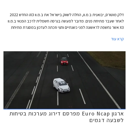
דלק מוטורס, יבואנית ב.מ.וו, החלה לשווק בישראל את ב.מ.וו iX3 החדש 2022
לאחר שעבר מתיחת פנים. מדובר למעשה בגרסה חשמלית לרכב הפנאי ב.מ.וו
X3 אשר נחשפה לראשונה לפני כשנתיים וחצי וזכתה לעדכון במסגרת מתיחת
הפנים שעברה כל סדרת דגמי ב.מ.וו X3.
קרא עוד
ארגון Euro Ncap מפרסם דירוג מערכות בטיחות
לשבעה דגמים