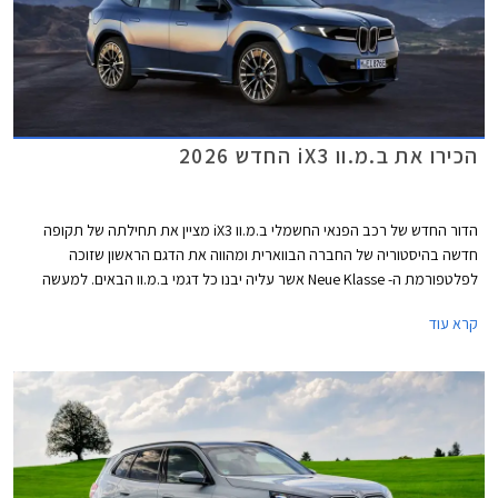
הכירו את ב.מ.וו iX3 החדש 2026
הדור החדש של רכב הפנאי החשמלי ב.מ.וו iX3 מציין את תחילתה של תקופה
חדשה בהיסטוריה של החברה הבווארית ומהווה את הדגם הראשון שזוכה
לפלטפורמת ה- Neue Klasse אשר עליה יבנו כל דגמי ב.מ.וו הבאים. למעשה
ב.מ.וו iX3 החדש מעניק לנו טעימה ראשונה ממה שמכינה לנו ב.מ.וו לשנים
קרא עוד
הקרובות ויש בו לא מעט חידושים מעניינים.