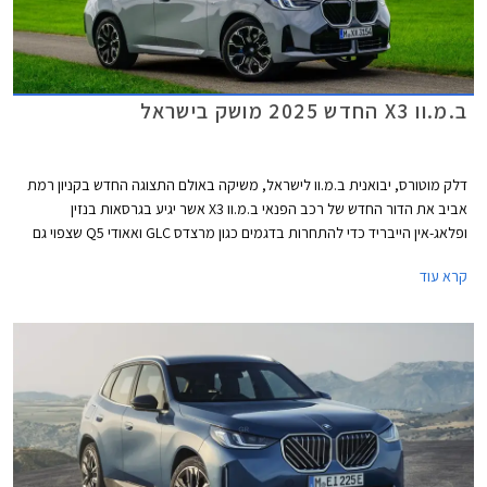
ב.מ.וו X3 החדש 2025 מושק בישראל
דלק מוטורס, יבואנית ב.מ.וו לישראל, משיקה באולם התצוגה החדש בקניון רמת
אביב את הדור החדש של רכב הפנאי ב.מ.וו X3 אשר יגיע בגרסאות בנזין
ופלאג-אין הייבריד כדי להתחרות בדגמים כגון מרצדס GLC ואאודי Q5 שצפוי גם
הוא להגיע אלינו בקרוב בדורו החדש. ב.מ.וו iX3 החשמלי יוצג בשנה הבאה כדגם
קרא עוד
נפרד עם עיצוב שונה לחלוטין ופלטפורמה חשמלית ייעודית.