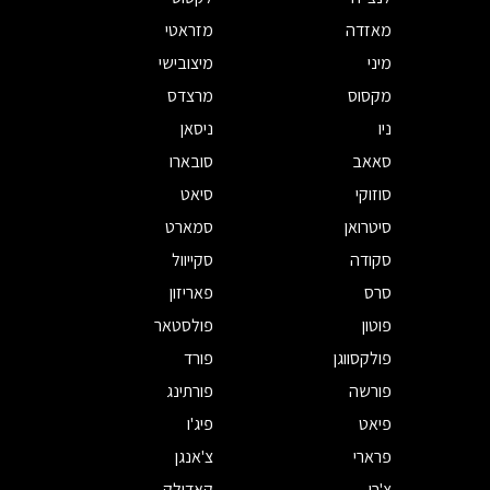
מאזדה
מזראטי
מיני
מיצובישי
מקסוס
מרצדס
ניו
ניסאן
סאאב
סובארו
סוזוקי
סיאט
סיטרואן
סמארט
סקודה
סקייוול
סרס
פאריזון
פוטון
פולסטאר
פולקסווגן
פורד
פורשה
פורתינג
פיאט
פיג'ו
פרארי
צ'אנגן
צ'רי
קאדילק