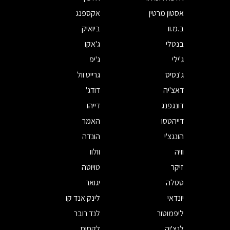
אסטון מרטין
אקספנג
ב.מ.וו
ביואיק
בנטלי
ג'אקו
ג'ילי
ג'יפ
ג'נסיס
גרייט וול
דאצ'יה
דודג'
דונגפנג
דייהו
דייהטסו
האמר
הונגצ'י
הונדה
וויה
וולוו
זיקר
טויוטה
טסלה
יגואר
יונדאי
לינק אנד קו
ליפמוטור
לנד רובר
לנצ'יה
לקסוס