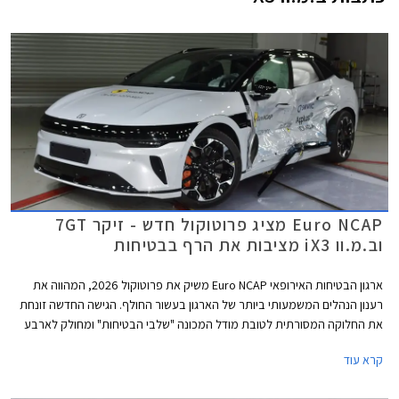
Euro NCAP מציג פרוטוקול חדש - זיקר 7GT
וב.מ.וו iX3 מציבות את הרף בבטיחות
ארגון הבטיחות האירופאי Euro NCAP משיק את פרוטוקול 2026, המהווה את
רענון הנהלים המשמעותי ביותר של הארגון בעשור החולף. הגישה החדשה זונחת
את החלוקה המסורתית לטובת מודל המכונה "שלבי הבטיחות" ומחולק לארבע
קטגוריות ליבה המלוות את הנהג: נהיגה בטוחה, מניעת התנגשות, הגנה בזמן
קרא עוד
תאונה, ובטיחות לאחר תאונה. לבסוף מעניק הארגון ציון משוקלל לפי כוכבים.
מטרת הפרוטוקול החדש להתמודד עם המורכבות הטכנולוגית של רכבים