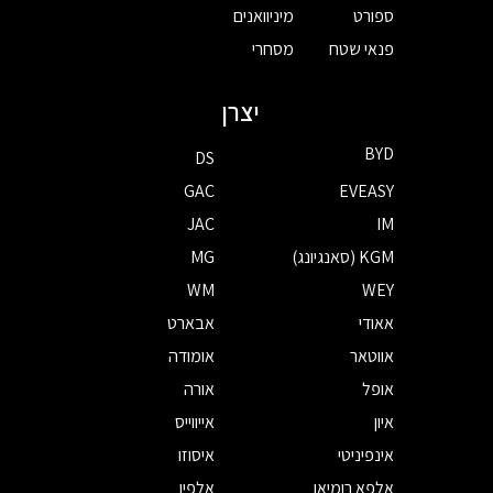
ספורט
מיניוואנים
פנאי שטח
מסחרי
יצרן
BYD
DS
GAC
EVEASY
JAC
IM
KGM (סאנגיונג)
MG
WM
WEY
אאודי
אבארט
אווטאר
אומודה
אופל
אורה
איון
אייווייס
אינפיניטי
איסוזו
אלפא רומיאו
אלפין