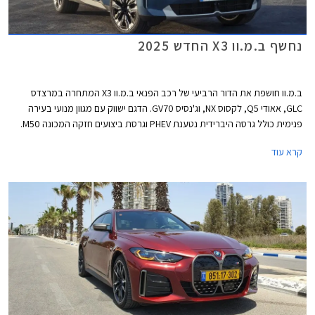
נחשף ב.מ.וו X3 החדש 2025
ב.מ.וו חושפת את הדור הרביעי של רכב הפנאי ב.מ.וו X3 המתחרה במרצדס
GLC, אאודי Q5, לקסוס NX, וג'נסיס GV70. הדגם ישווק עם מגוון מנועי בעירה
פנימית כולל גרסה היברידית נטענת PHEV וגרסת ביצועים חזקה המכונה M50.
ב.מ.וו iX3 החשמלי אשר בדור היוצא היה מבוסס על פלטפורמה מוסבת, יוצג
קרא עוד
בשנה הבאה כדגם נפרד המבוסס על פלטפורמה חשמלית ייעודית ויהיה הדגם
הסדרתי הראשון שיקבל את שפת עיצוב החדשה בהשראת דגם הקונספט Vision
Neue Klasse X אשר הוצג לאחרונה.