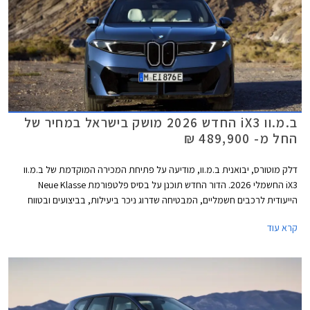
ב.מ.וו iX3 החדש 2026 מושק בישראל במחיר של
החל מ- 489,900 ₪
דלק מוטורס, יבואנית ב.מ.וו, מודיעה על פתיחת המכירה המוקדמת של ב.מ.וו
iX3 החשמלי 2026. הדור החדש תוכנן על בסיס פלטפורמת Neue Klasse
הייעודית לרכבים חשמליים, המבטיחה שדרוג ניכר ביעילות, בביצועים ובטווח
הנסיעה. בישראל ישווק הדגם בגרסת xDrive 50 בשלוש רמות אבזור עם הנעה
קרא עוד
כפולה וטווח נסיעה ארוך של 742 עד 801 ק"מ בהתאם לרמת האבזור. המחיר
עומד על החל מ- 489,900 ₪.