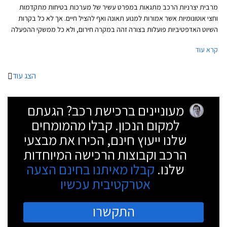
מרבית יצרניות הרכב מתגאות במפרט עשיר של מערכות בטיחות מתקדמות
וחצי אוטונומיות אשר אמורות למנוע תאונה ואף להציל חיים. אך לא כל בקרות
השיוט האדפטיביות פועלות בצורה זהה במקרה חירום, ולא כל ממשקי ההפעלה
ברורים למשתמש. כאן נכנס לתמונה ארגון הבטיחות Euro NCAP שבוחן ומדרג
קרא עוד
את ביצועי מערכות הבטיחות השונות במגוון תרחישים כולל בכביש המהיר.
בסבב האחרון השתתפו שבעה דגמים: יונדאי איוניק 5, טויוטה יאריס, אופל מוקה
חשמלי, קופרה פורמנטור, ב.מ.וו iX3, פורד מוסטנג מאך E, ופולסטאר 2.
הצג עוד
מעוניינים ברכישת רכב? הגעתם
למקום הנכון. קבלו מהמומחים
שלנו ייעוץ חינם, הכירו את מבצעי
הרכב וקבוצות הרכישה המיוחדות
שלנו.
קבלו מאיתנו בחינם הצעה
אטרקטיבית עכשיו
התקשרו