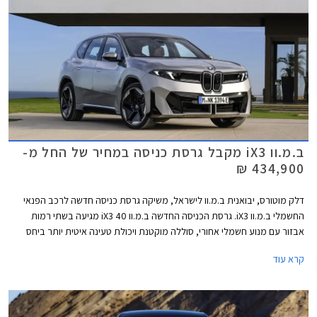
מודרניים, ולהעניק משקל רב יותר למערכות סיוע אקטיביות, ממשקים דיגיטליים
וטיפול בטיחותי בסוללות מתח גבוה בשעת חירום. שתי המכוניות הראשונות
שנבחנו תחת פרוטוקול מחמיר זה הן ב.מ.וו iX3 אשר הושקה לאחרונה בישראל
וזיקר 7GT אשר תגיע אלינו בקרוב, שתיהן מכוניות חשמליות מתקדמות, אשר
הצליחו לגרוף את ציון מרבי של 5 כוכבים, אך הציגו פערים מעניינים
בתתי-המבחנים.
ב.מ.וו iX3 מקבל גרסת כניסה במחיר של החל מ-
434,900 ₪
דלק מוטורס, יבואנית ב.מ.וו לישראל, משיקה גרסת כניסה חדשה לרכב הפנאי
החשמלי ב.מ.וו iX3. גרסת הכניסה החדשה ב.מ.וו iX3 40 מגיעה בשתי רמות
אבזור עם מנוע חשמלי אחורי, סוללה מוקטנת ויכולת טעינה איטית יותר ביחס
לגרסת iX3 50 xDrive הבכירה אשר הושקה לאחרונה עם הנעה כפולה וסוללת
קרא עוד
ענק. ב.מ.וו iX3 40 מוצע במחיר של החל מ- 434,900 ₪, זול ב- 55,000 ₪
מגרסת ההנעה הכפולה וב- 5,000 ₪ ממרצדס GLC החשמלי אשר הושק היום.