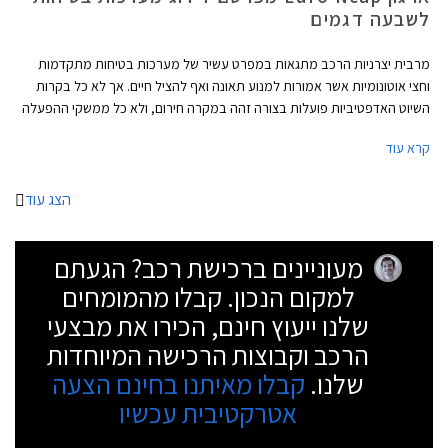
לשבעה דגמים
מרבית יצרניות הרכב מתגאות במפרט עשיר של מערכות בטיחות מתקדמות
וחצי אוטונומיות אשר אמורות למנוע תאונה ואף להציל חיים. אך לא כל בקרות
השיוט האדפטיביות פועלות בצורה זהה במקרה חירום, ולא כל ממשקי ההפעלה
ברורים למשתמש. כאן נכנס לתמונה ארגון הבטיחות Euro NCAP שבוחן ומדרג
קרא עוד
את ביצועי מערכות הבטיחות השונות במגוון תרחישים כולל בכביש המהיר.
בסבב האחרון השתתפו שבעה דגמים: יונדאי איוניק 5, טויוטה יאריס, אופל מוקה
חשמלי, קופרה פורמנטור, ב.מ.וו iX3, פורד מוסטנג מאך E, ופולסטאר 2.
הצג עוד
מעוניינים ברכישת רכב? הגעתם
למקום הנכון. קבלו מהמומחים
שלנו ייעוץ חינם, הכירו את מבצעי
הרכב וקבוצות הרכישה המיוחדות
שלנו.
קבלו מאיתנו בחינם הצעה
אטרקטיבית עכשיו