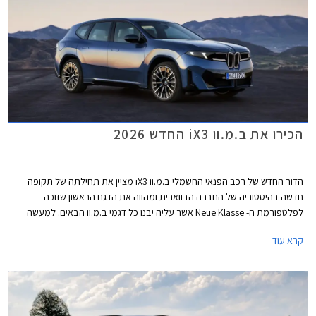
הכירו את ב.מ.וו iX3 החדש 2026
הדור החדש של רכב הפנאי החשמלי ב.מ.וו iX3 מציין את תחילתה של תקופה
חדשה בהיסטוריה של החברה הבווארית ומהווה את הדגם הראשון שזוכה
לפלטפורמת ה- Neue Klasse אשר עליה יבנו כל דגמי ב.מ.וו הבאים. למעשה
ב.מ.וו iX3 החדש מעניק לנו טעימה ראשונה ממה שמכינה לנו ב.מ.וו לשנים
קרא עוד
הקרובות ויש בו לא מעט חידושים מעניינים.