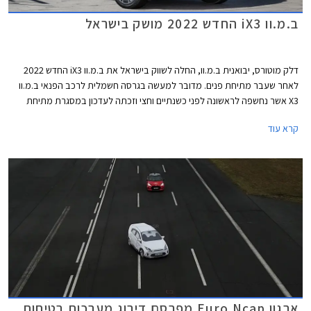
ב.מ.וו iX3 החדש 2022 מושק בישראל
דלק מוטורס, יבואנית ב.מ.וו, החלה לשווק בישראל את ב.מ.וו iX3 החדש 2022
לאחר שעבר מתיחת פנים. מדובר למעשה בגרסה חשמלית לרכב הפנאי ב.מ.וו
X3 אשר נחשפה לראשונה לפני כשנתיים וחצי וזכתה לעדכון במסגרת מתיחת
הפנים שעברה כל סדרת דגמי ב.מ.וו X3.
קרא עוד
ארגון Euro Ncap מפרסם דירוג מערכות בטיחות