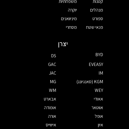
קטנות
משפחתיות
מנהלים
יוקרה
ספורט
מיניוואנים
פנאי שטח
מסחרי
יצרן
BYD
DS
GAC
EVEASY
JAC
IM
KGM (סאנגיונג)
MG
WM
WEY
אאודי
אבארט
אווטאר
אומודה
אופל
אורה
איון
אייווייס