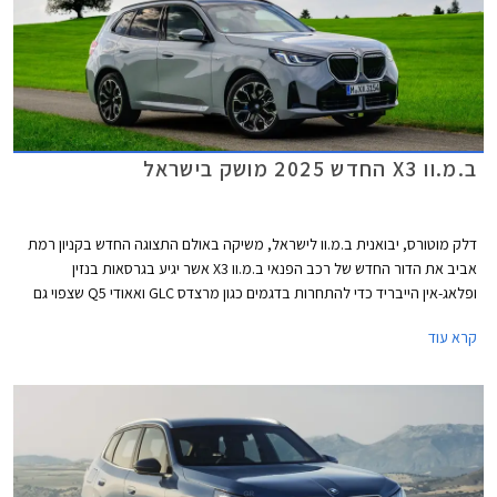
ב.מ.וו X3 החדש 2025 מושק בישראל
דלק מוטורס, יבואנית ב.מ.וו לישראל, משיקה באולם התצוגה החדש בקניון רמת
אביב את הדור החדש של רכב הפנאי ב.מ.וו X3 אשר יגיע בגרסאות בנזין
ופלאג-אין הייבריד כדי להתחרות בדגמים כגון מרצדס GLC ואאודי Q5 שצפוי גם
הוא להגיע אלינו בקרוב בדורו החדש. ב.מ.וו iX3 החשמלי יוצג בשנה הבאה כדגם
קרא עוד
נפרד עם עיצוב שונה לחלוטין ופלטפורמה חשמלית ייעודית.