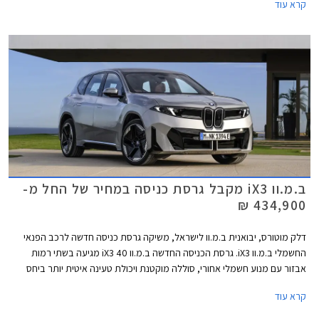
קרא עוד
תאונה, ובטיחות לאחר תאונה. לבסוף מעניק הארגון ציון משוקלל לפי כוכבים.
מטרת הפרוטוקול החדש להתמודד עם המורכבות הטכנולוגית של רכבים
מודרניים, ולהעניק משקל רב יותר למערכות סיוע אקטיביות, ממשקים דיגיטליים
וטיפול בטיחותי בסוללות מתח גבוה בשעת חירום. שתי המכוניות הראשונות
שנבחנו תחת פרוטוקול מחמיר זה הן ב.מ.וו iX3 אשר הושקה לאחרונה בישראל
וזיקר 7GT אשר תגיע אלינו בקרוב, שתיהן מכוניות חשמליות מתקדמות, אשר
הצליחו לגרוף את ציון מרבי של 5 כוכבים, אך הציגו פערים מעניינים
בתתי-המבחנים.
ב.מ.וו iX3 מקבל גרסת כניסה במחיר של החל מ-
434,900 ₪
דלק מוטורס, יבואנית ב.מ.וו לישראל, משיקה גרסת כניסה חדשה לרכב הפנאי
החשמלי ב.מ.וו iX3. גרסת הכניסה החדשה ב.מ.וו iX3 40 מגיעה בשתי רמות
אבזור עם מנוע חשמלי אחורי, סוללה מוקטנת ויכולת טעינה איטית יותר ביחס
לגרסת iX3 50 xDrive הבכירה אשר הושקה לאחרונה עם הנעה כפולה וסוללת
קרא עוד
ענק. ב.מ.וו iX3 40 מוצע במחיר של החל מ- 434,900 ₪, זול ב- 55,000 ₪
מגרסת ההנעה הכפולה וב- 5,000 ₪ ממרצדס GLC החשמלי אשר הושק היום.