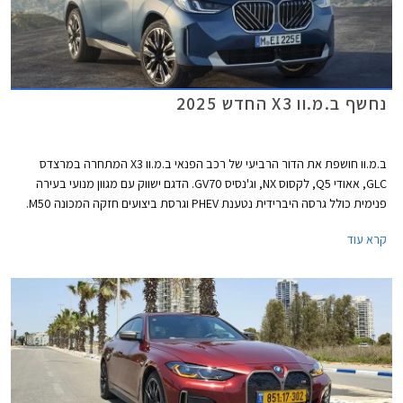
נחשף ב.מ.וו X3 החדש 2025
ב.מ.וו חושפת את הדור הרביעי של רכב הפנאי ב.מ.וו X3 המתחרה במרצדס
GLC, אאודי Q5, לקסוס NX, וג'נסיס GV70. הדגם ישווק עם מגוון מנועי בעירה
פנימית כולל גרסה היברידית נטענת PHEV וגרסת ביצועים חזקה המכונה M50.
ב.מ.וו iX3 החשמלי אשר בדור היוצא היה מבוסס על פלטפורמה מוסבת, יוצג
קרא עוד
בשנה הבאה כדגם נפרד המבוסס על פלטפורמה חשמלית ייעודית ויהיה הדגם
הסדרתי הראשון שיקבל את שפת עיצוב החדשה בהשראת דגם הקונספט Vision
Neue Klasse X אשר הוצג לאחרונה.