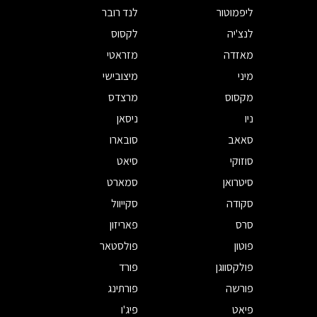
ליפמוטור
לנד רובר
לנצ'יה
לקסוס
מאזדה
מזראטי
מיני
מיצובישי
מקסוס
מרצדס
ניו
ניסאן
סאאב
סובארו
סוזוקי
סיאט
סיטרואן
סמארט
סקודה
סקייוול
סרס
פאריזון
פוטון
פולסטאר
פולקסווגן
פורד
פורשה
פורתינג
פיאט
פיג'ו