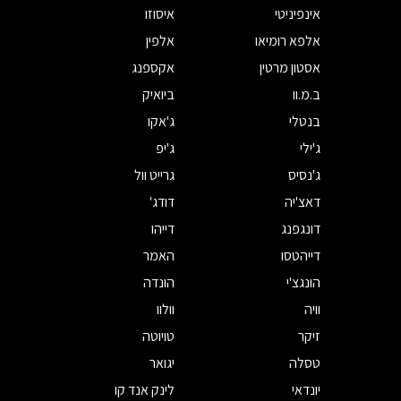
אינפיניטי
איסוזו
אלפא רומיאו
אלפין
אסטון מרטין
אקספנג
ב.מ.וו
ביואיק
בנטלי
ג'אקו
ג'ילי
ג'יפ
ג'נסיס
גרייט וול
דאצ'יה
דודג'
דונגפנג
דייהו
דייהטסו
האמר
הונגצ'י
הונדה
וויה
וולוו
זיקר
טויוטה
טסלה
יגואר
יונדאי
לינק אנד קו