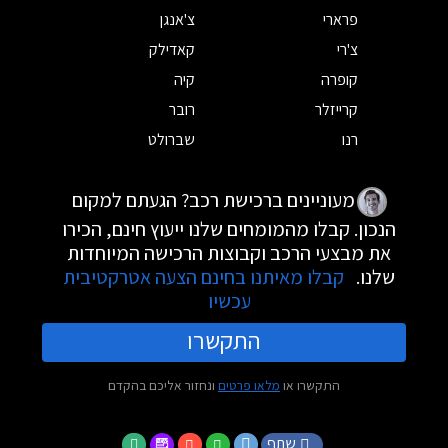
פרארי
צ'אנגן
צ'רי
קאדילק
קופרה
קיה
קרייזלר
רובר
רנו
שברולט
מעוניינים ברכישת רכב? הגעתם למקום
הנכון. קבלו מהמומחים שלנו ייעוץ חינם, הכירו
את מבצעי הרכב וקבוצות הרכישה המיוחדות
שלנו.
קבלו מאיתנו בחינם הצעה אטרקטיבית
עכשיו
התקשרו
התקשרו או
מלאו פרטים
ונחזור אליכם בהקדם
שתף