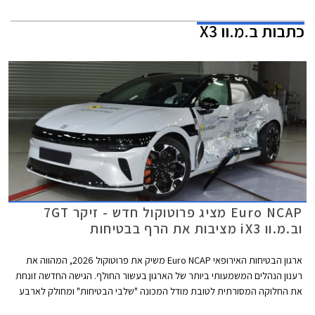
כתבות
ב.מ.וו X3
Euro NCAP מציג פרוטוקול חדש - זיקר 7GT
וב.מ.וו iX3 מציבות את הרף בבטיחות
ארגון הבטיחות האירופאי Euro NCAP משיק את פרוטוקול 2026, המהווה את
רענון הנהלים המשמעותי ביותר של הארגון בעשור החולף. הגישה החדשה זונחת
את החלוקה המסורתית לטובת מודל המכונה "שלבי הבטיחות" ומחולק לארבע
קטגוריות ליבה המלוות את הנהג: נהיגה בטוחה, מניעת התנגשות, הגנה בזמן