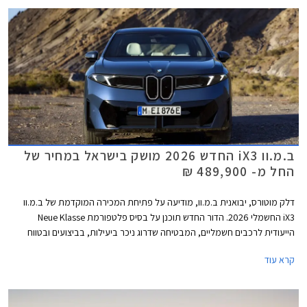
ב.מ.וו iX3 החדש 2026 מושק בישראל במחיר של
החל מ- 489,900 ₪
דלק מוטורס, יבואנית ב.מ.וו, מודיעה על פתיחת המכירה המוקדמת של ב.מ.וו
iX3 החשמלי 2026. הדור החדש תוכנן על בסיס פלטפורמת Neue Klasse
הייעודית לרכבים חשמליים, המבטיחה שדרוג ניכר ביעילות, בביצועים ובטווח
הנסיעה. בישראל ישווק הדגם בגרסת xDrive 50 בשלוש רמות אבזור עם הנעה
קרא עוד
כפולה וטווח נסיעה ארוך של 742 עד 801 ק"מ בהתאם לרמת האבזור. המחיר
עומד על החל מ- 489,900 ₪.