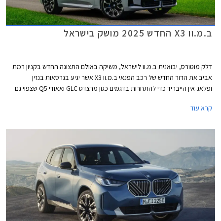
ב.מ.וו X3 החדש 2025 מושק בישראל
דלק מוטורס, יבואנית ב.מ.וו לישראל, משיקה באולם התצוגה החדש בקניון רמת
אביב את הדור החדש של רכב הפנאי ב.מ.וו X3 אשר יגיע בגרסאות בנזין
ופלאג-אין הייבריד כדי להתחרות בדגמים כגון מרצדס GLC ואאודי Q5 שצפוי גם
הוא להגיע אלינו בקרוב בדורו החדש. ב.מ.וו iX3 החשמלי יוצג בשנה הבאה כדגם
קרא עוד
נפרד עם עיצוב שונה לחלוטין ופלטפורמה חשמלית ייעודית.