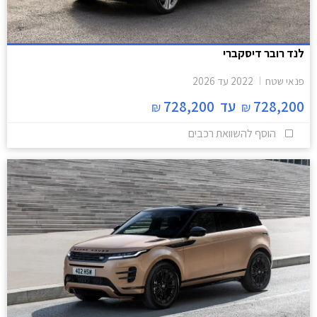
לנד רובר דיסקברי
פנאי שטח
2022
עד
2026
728,200
עד
728,200
₪
₪
הוסף להשוואת רכבים