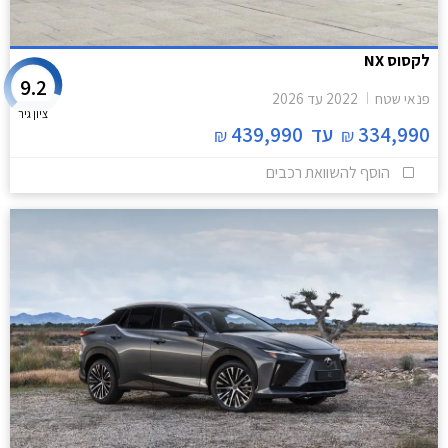
לקסוס NX
9.2
פנאי שטח
2022
עד
2026
ציון גיר
334,990
עד
439,990
₪
₪
הוסף להשוואת רכבים