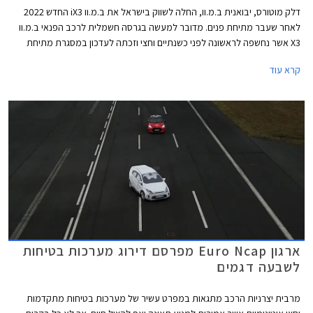
דלק מוטורס, יבואנית ב.מ.וו, החלה לשווק בישראל את ב.מ.וו iX3 החדש 2022
לאחר שעבר מתיחת פנים. מדובר למעשה בגרסה חשמלית לרכב הפנאי ב.מ.וו
X3 אשר נחשפה לראשונה לפני כשנתיים וחצי וזכתה לעדכון במסגרת מתיחת
הפנים שעברה כל סדרת דגמי ב.מ.וו X3.
קרא עוד
ארגון Euro Ncap מפרסם דירוג מערכות בטיחות
לשבעה דגמים
מרבית יצרניות הרכב מתגאות במפרט עשיר של מערכות בטיחות מתקדמות