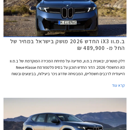
ב.מ.וו iX3 החדש 2026 מושק בישראל במחיר של
החל מ- 489,900 ₪
דלק מוטורס, יבואנית ב.מ.וו, מודיעה על פתיחת המכירה המוקדמת של ב.מ.וו
iX3 החשמלי 2026. הדור החדש תוכנן על בסיס פלטפורמת Neue Klasse
הייעודית לרכבים חשמליים, המבטיחה שדרוג ניכר ביעילות, בביצועים ובטווח
הנסיעה. בישראל ישווק הדגם בגרסת xDrive 50 בשלוש רמות אבזור עם הנעה
קרא עוד
כפולה וטווח נסיעה ארוך של 742 עד 801 ק"מ בהתאם לרמת האבזור. המחיר
עומד על החל מ- 489,900 ₪.