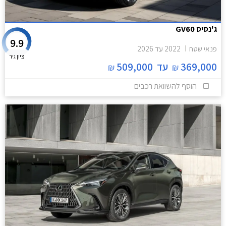
ג'נסיס GV60
9.9
פנאי שטח
2022
עד
2026
ציון גיר
369,000
עד
509,000
₪
₪
הוסף להשוואת רכבים