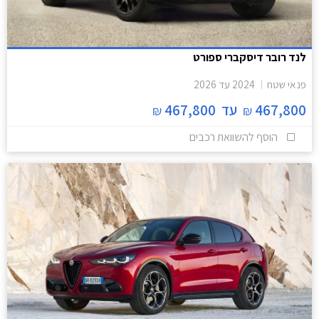
לנד רובר דיסקברי ספורט
פנאי שטח
2024
עד
2026
467,800
עד
467,800
₪
₪
הוסף להשוואת רכבים