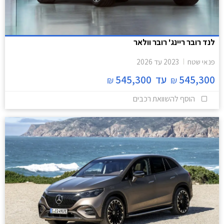
לנד רובר ריינג' רובר וולאר
פנאי שטח
2023
עד
2026
545,300
עד
545,300
₪
₪
הוסף להשוואת רכבים