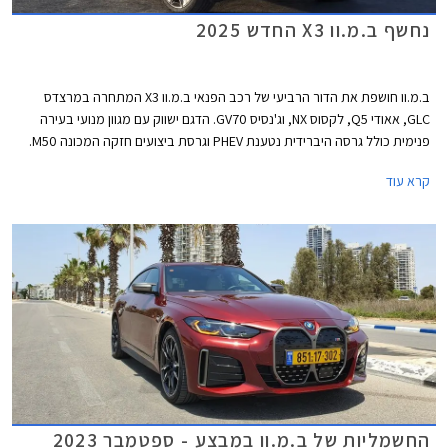
נחשף ב.מ.וו X3 החדש 2025
ב.מ.וו חושפת את הדור הרביעי של רכב הפנאי ב.מ.וו X3 המתחרה במרצדס
GLC, אאודי Q5, לקסוס NX, וג'נסיס GV70. הדגם ישווק עם מגוון מנועי בעירה
פנימית כולל גרסה היברידית נטענת PHEV וגרסת ביצועים חזקה המכונה M50.
ב.מ.וו iX3 החשמלי אשר בדור היוצא היה מבוסס על פלטפורמה מוסבת, יוצג
קרא עוד
בשנה הבאה כדגם נפרד המבוסס על פלטפורמה חשמלית ייעודית ויהיה הדגם
הסדרתי הראשון שיקבל את שפת עיצוב החדשה בהשראת דגם הקונספט Vision
Neue Klasse X אשר הוצג לאחרונה.
החשמליות של ב.מ.וו במבצע - ספטמבר 2023