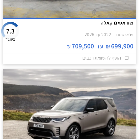
מזראטי גרקאלה
7.3
פנאי שטח
2022
עד
2026
ציון גיר
699,900
עד
709,500
₪
₪
הוסף להשוואת רכבים