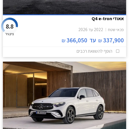
אאודי Q4 e-tron
8.8
פנאי שטח
2022
עד
2026
ציון גיר
337,900
עד
366,050
₪
₪
הוסף להשוואת רכבים