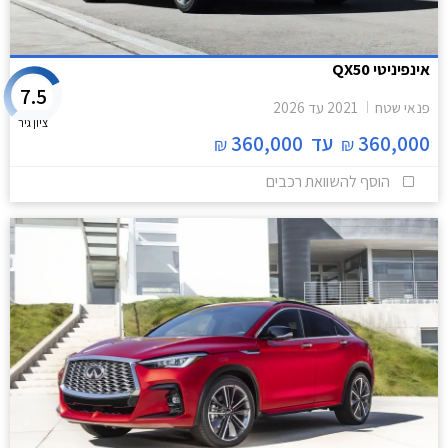
אינפיניטי QX50
7.5
פנאי שטח
2021
עד
2026
ציון גיר
360,000
עד
360,000
₪
₪
הוסף להשוואת רכבים