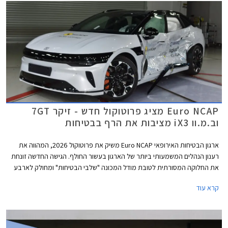
Euro NCAP מציג פרוטוקול חדש - זיקר 7GT
וב.מ.וו iX3 מציבות את הרף בבטיחות
ארגון הבטיחות האירופאי Euro NCAP משיק את פרוטוקול 2026, המהווה את
רענון הנהלים המשמעותי ביותר של הארגון בעשור החולף. הגישה החדשה זונחת
את החלוקה המסורתית לטובת מודל המכונה "שלבי הבטיחות" ומחולק לארבע
קטגוריות ליבה המלוות את הנהג: נהיגה בטוחה, מניעת התנגשות, הגנה בזמן
קרא עוד
תאונה, ובטיחות לאחר תאונה. לבסוף מעניק הארגון ציון משוקלל לפי כוכבים.
מטרת הפרוטוקול החדש להתמודד עם המורכבות הטכנולוגית של רכבים
מודרניים, ולהעניק משקל רב יותר למערכות סיוע אקטיביות, ממשקים דיגיטליים
וטיפול בטיחותי בסוללות מתח גבוה בשעת חירום. שתי המכוניות הראשונות