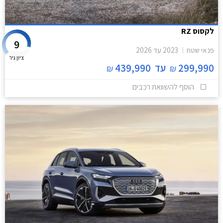
לקסוס RZ
9
פנאי שטח
2023
עד
2026
ציון גיר
299,990
עד
439,990
₪
₪
הוסף להשוואת רכבים