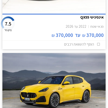
אינפיניטי QX55
7.5
פנאי שטח
2022
עד
2026
ציון גיר
370,000
עד
370,000
₪
₪
הוסף להשוואת רכבים