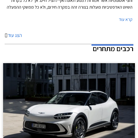
וחצי אוטונומיות אשר אמורות למנוע תאונה ואף להציל חיים. אך לא כל בקרות
השיוט האדפטיביות פועלות בצורה זהה במקרה חירום, ולא כל ממשקי ההפעלה
ברורים למשתמש. כאן נכנס לתמונה ארגון הבטיחות Euro NCAP שבוחן ומדרג
קרא עוד
את ביצועי מערכות הבטיחות השונות במגוון תרחישים כולל בכביש המהיר.
בסבב האחרון השתתפו שבעה דגמים: יונדאי איוניק 5, טויוטה יאריס, אופל מוקה
חשמלי, קופרה פורמנטור, ב.מ.וו iX3, פורד מוסטנג מאך E, ופולסטאר 2.
הצג עוד
רכבים מתחרים