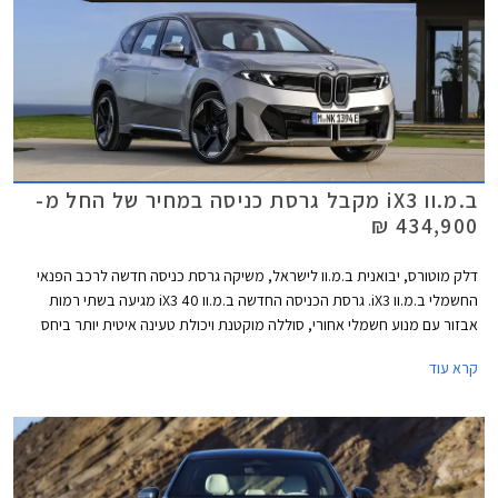
שנבחנו תחת פרוטוקול מחמיר זה הן ב.מ.וו iX3 אשר הושקה לאחרונה בישראל
וזיקר 7GT אשר תגיע אלינו בקרוב, שתיהן מכוניות חשמליות מתקדמות, אשר
הצליחו לגרוף את ציון מרבי של 5 כוכבים, אך הציגו פערים מעניינים
בתתי-המבחנים.
ב.מ.וו iX3 מקבל גרסת כניסה במחיר של החל מ-
434,900 ₪
דלק מוטורס, יבואנית ב.מ.וו לישראל, משיקה גרסת כניסה חדשה לרכב הפנאי
החשמלי ב.מ.וו iX3. גרסת הכניסה החדשה ב.מ.וו iX3 40 מגיעה בשתי רמות
אבזור עם מנוע חשמלי אחורי, סוללה מוקטנת ויכולת טעינה איטית יותר ביחס
לגרסת iX3 50 xDrive הבכירה אשר הושקה לאחרונה עם הנעה כפולה וסוללת
קרא עוד
ענק. ב.מ.וו iX3 40 מוצע במחיר של החל מ- 434,900 ₪, זול ב- 55,000 ₪
מגרסת ההנעה הכפולה וב- 5,000 ₪ ממרצדס GLC החשמלי אשר הושק היום.