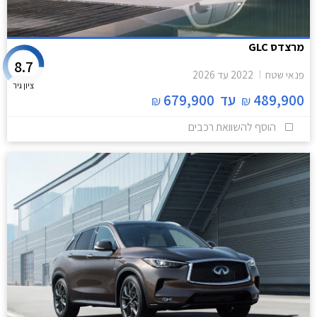
מרצדס GLC
8.7
פנאי שטח
2022
עד
2026
ציון גיר
489,900
עד
679,900
₪
₪
הוסף להשוואת רכבים