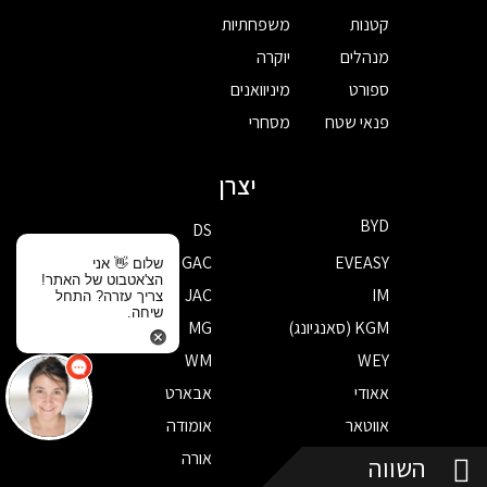
קטנות
משפחתיות
מנהלים
יוקרה
ספורט
מיניוואנים
פנאי שטח
מסחרי
יצרן
BYD
DS
GAC
EVEASY
שלום 👋 אני
הצ'אטבוט של האתר!
JAC
IM
צריך עזרה? התחל
שיחה.
KGM (סאנגיונג)
MG
WM
WEY
אאודי
אבארט
אווטאר
אומודה
אופל
אורה
השווה