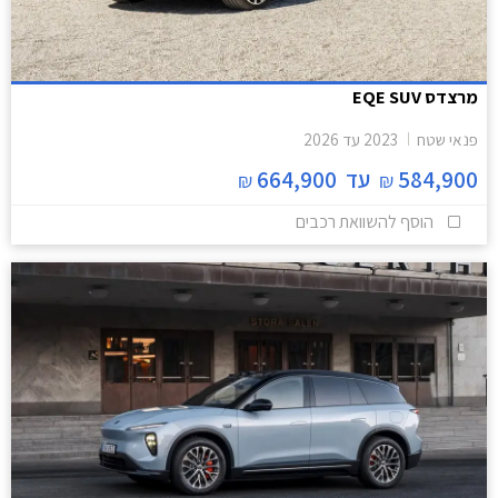
מרצדס EQE SUV
פנאי שטח
2023
עד
2026
584,900
עד
664,900
₪
₪
הוסף להשוואת רכבים