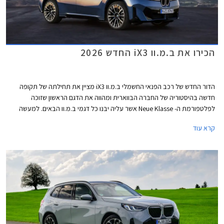
הכירו את ב.מ.וו iX3 החדש 2026
הדור החדש של רכב הפנאי החשמלי ב.מ.וו iX3 מציין את תחילתה של תקופה
חדשה בהיסטוריה של החברה הבווארית ומהווה את הדגם הראשון שזוכה
לפלטפורמת ה- Neue Klasse אשר עליה יבנו כל דגמי ב.מ.וו הבאים. למעשה
ב.מ.וו iX3 החדש מעניק לנו טעימה ראשונה ממה שמכינה לנו ב.מ.וו לשנים
קרא עוד
הקרובות ויש בו לא מעט חידושים מעניינים.