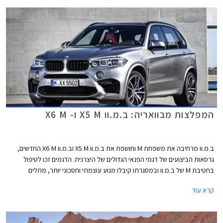
המפלצות מבוואריה: ב.מ.וו X5 M ו- X6 M
ב.מ.וו מרחיבה את משפחת M וחושפת את ב.מ.וו X5 M וב.מ.וו X6 M החדשים,
גרסאות הביצועים של דגמי הפנאי הגדולים של היצרנית. הדגמים זכו לטיפול
בחטיבת M של ב.מ.וו ובמסגרתו קיבלו מנוע עוצמתי וחסכוני יותר, מתלים
משודרגים, בלמים מוגדלים, ועיצוב קרבי לפי המסורת.
קרא עוד