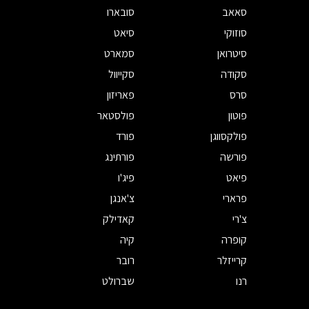
סאאב
סובארו
סוזוקי
סיאט
סיטרואן
סמארט
סקודה
סקייוול
סרס
פאריזון
פוטון
פולסטאר
פולקסווגן
פורד
פורשה
פורתינג
פיאט
פיג'ו
פרארי
צ'אנגן
צ'רי
קאדילק
קופרה
קיה
קרייזלר
רובר
רנו
שברולט