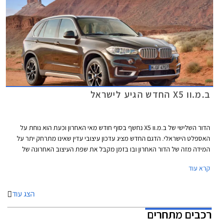
ב.מ.וו X5 החדש הגיע לישראל
הדור השלישי של ב.מ.וו X5 נחשף בסוף חודש מאי האחרון וכעת הוא נוחת על
האספלט הישראלי. הדגם החדש מציג עדכון עיצובי עדין שאינו מתרחק יתר על
המידה מזה של הדור האחרון ובו בזמן מקבל את שפת העיצוב האחרונה של
ב.מ.וו. עם יחידות תאורה דומות לאלה שבסדרה 5 ונגיעות כרום ואלומיניום
קרא עוד
מוברש, ה- X5 החדש נראה רענן ומרשים יותר מקודמו.
הצג עוד
רכבים מתחרים