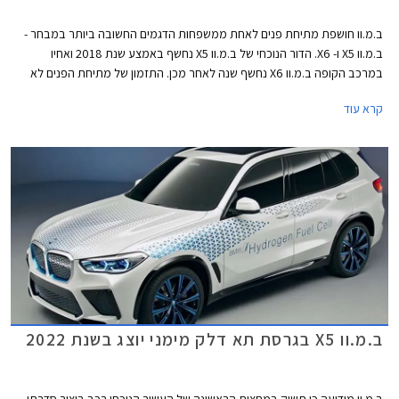
ב.מ.וו חושפת מתיחת פנים לאחת ממשפחות הדגמים החשובה ביותר במבחר -
ב.מ.וו X5 ו- X6. הדור הנוכחי של ב.מ.וו X5 נחשף באמצע שנת 2018 ואחיו
במרכב הקופה ב.מ.וו X6 נחשף שנה לאחר מכן. התזמון של מתיחת הפנים לא
יכל להיות טוב יותר שכן המתחרה הישיר מרצדס GLE נחשף בדגם מעודכן
קרא עוד
בתחילת החודש. שיווקם של ב.מ.וו X5 ו- X6 המעודכנים יחל בחודש אפריל 2023,
הייצור יתקיים במפעלי ב.מ.וו בארצות הברית, בשוק הסיני תשווק גרסה ייעודית
המיוצרת במפעל דדונג הסיני אותו מפעילה ב.מ.וו בשיתוף פעולה עם קונצרן
בריליאנס הסיני.
ב.מ.וו X5 בגרסת תא דלק מימני יוצג בשנת 2022