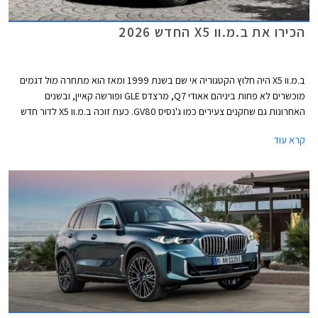
הכירו את ב.מ.וו X5 החדש 2026
ב.מ.וו X5 היה חלוץ הקטגוריה אי שם בשנת 1999 ומאז הוא מתחרה מול דגמים
מוכשרים לא פחות ביניהם אאודי Q7, מרצדס GLE ופורשה קאיין, ובשנים
האחרונות גם שחקנים צעירים כמו ג'נסיס GV80. כעת זוכה ב.מ.וו X5 לדור חדש
וחמישי במספר המצטרף למשפחת Neue Klasse המייצגת שינוי כיוון משמעותי
קרא עוד
מבחינת המותג הבאוורי. הדגם החדש מגיע עם הצהרה חסרת תקדים וישווק עם
חמש טכנולוגיות הנעה על אותה פלטפורמה - בנזין, דיזל, הייבריד, חשמל מלא
ומימן. דלק מוטורס היבואנית, מסרה כי ב.מ.וו X5 החדש צפוי להגיע לישראל
בסוף 2026.