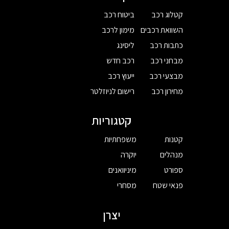
קטלוג רכב
ביטוח רכב
השוואת רכבים
מימון לרכב
כתבות רכב
ליסינג
מבחני רכב
רכב חדש
מבצעי רכב
ייעוץ רכב
מחירון רכב
רישום לניוזלטר
קטגוריות
קטנות
משפחתיות
מנהלים
יוקרה
ספורט
מיניוואנים
פנאי שטח
מסחרי
יצרן