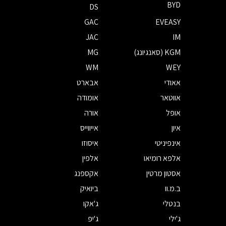
BYD
DS
GAC
EVEASY
JAC
IM
KGM (סאנגיונג)
MG
WM
WEY
אאודי
אבארט
אווטאר
אומודה
אופל
אורה
איון
אייווייס
אינפיניטי
איסוזו
אלפא רומיאו
אלפין
אסטון מרטין
אקספנג
ב.מ.וו
ביואיק
בנטלי
ג'אקו
ג'ילי
ג'יפ