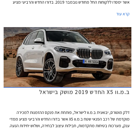
אשר ימסרו ללקוחות החל מחודש נובמבר 2019. בדורו החדש והרביעי מציע
ב.מ.וו X5 xDrive45e הספק של 394 כ"ס וטווח נסיעה חשמלי של 77 ק"מ הודות
קרא עוד
לסוללת ליתיום-יון נטענת בקיבולת 24 קוט"ש.
ב.מ.וו X5 החדש 2019 מושק בישראל
דלק מוטורס, יבואנית ב.מ.וו לישראל, פותחת את פנקס ההזמנות למכירה
מוקדמת של רכב הפנאי שטח ב.מ.וו X5 אשר בדורו החדש והרביעי מציע ממדי
ענק, מערכות בטיחות מתקדמות, חבילות עיצוב לבחירה, ושלוש יחידות הנעה.
בהמשך תוצע בישראל גם גרסת 7 מושבים.