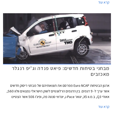
קרא עוד
מבחני בטיחות חדשים: פיאט פנדה וג'יפ רנגלר
מאכזבים
ארגון הבטיחות Euro NCAP מפרסם את תוצאותיהם של מבחני ריסוק חדשים
אשר ערך ל- 9 דגמים. בין הדגמים הרלוונטיים לשוק הישראלי נמצאים וולוו S60,
אאודי Q3, ב.מ.וו X5, יגואר i-Pace, יונדאי סנטה פה, ופיג'ו 508 אשר הצטיינו
במבחן וזכו בציון מרבי של 5 כוכבים. בנוסף נבחנו ג'יפ רנגלר החדש ופיאט פנדה
קרא עוד
שהציגו ציונים נמוכים במיוחד.