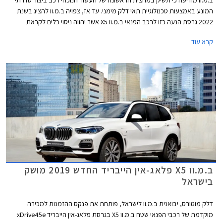
ב.מ.וו מודיעה כי תשיק במחצית הראשונה של העשור הנוכחי רכב ביצור סדרתי
המונע באמצעות טכנולוגיית תאי דלק מימני. עד אז, צפויה ב.מ.וו להציג בשנת
2022 גרסת הנעה כזו לרכב הפנאי ב.מ.וו X5 אשר יהווה ניסוי כלים לקראת
השקת דגם סדרתי שזמין לרכישה.
קרא עוד
ב.מ.וו X5 פלאג-אין הייבריד החדש 2019 מושק
בישראל
דלק מוטורס, יבואנית ב.מ.וו לישראל, פותחת את פנקס ההזמנות למכירה
מוקדמת של רכבי הפנאי שטח ב.מ.וו X5 בגרסת פלאג-אין הייבריד xDrive45e