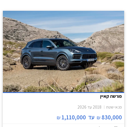
פורשה קאיין
פנאי שטח
2018
עד
2026
830,000
עד
1,110,000
₪
₪