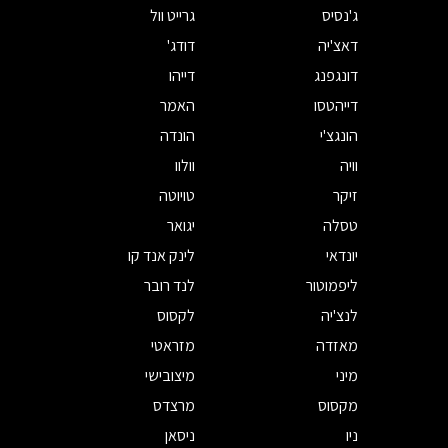
ג'נסיס
גרייט וול
דאצ'יה
דודג'
דונגפנג
דייהו
דייהטסו
האמר
הונגצ'י
הונדה
וויה
וולוו
זיקר
טויוטה
טסלה
יגואר
יונדאי
לינק אנד קו
ליפמוטור
לנד רובר
לנצ'יה
לקסוס
מאזדה
מזראטי
מיני
מיצובישי
מקסוס
מרצדס
ניו
ניסאן