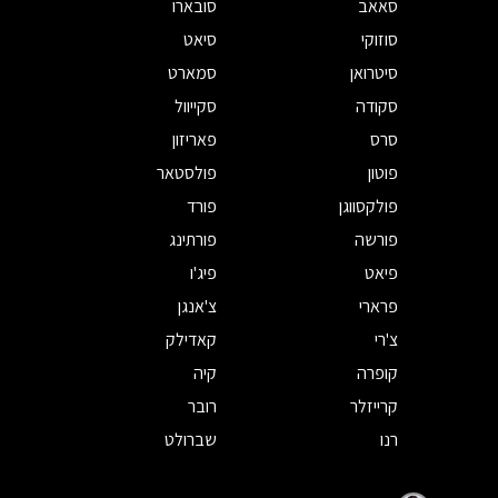
סאאב
סובארו
סוזוקי
סיאט
סיטרואן
סמארט
סקודה
סקייוול
סרס
פאריזון
פוטון
פולסטאר
פולקסווגן
פורד
פורשה
פורתינג
פיאט
פיג'ו
פרארי
צ'אנגן
צ'רי
קאדילק
קופרה
קיה
קרייזלר
רובר
רנו
שברולט