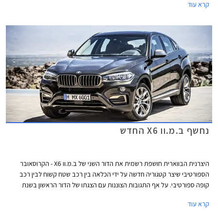
קרא עוד
רכבים שנמכרו בעולם ומעל 500 רכבים שנמכרו בישראל.
נחשף ב.מ.וו X6 החדש
היצרנית הבווארית חושפת רשמית את הדור השני של ב.מ.וו X6 - הקרוסאובר
הספורטיבי שיצר קטגוריה חדשה על ידי הכלאה בין רכב שטח קשוח לבין רכב
קופה ספורטיבי. על אף התגובות הצוננות עם הצגתו של הדור הראשון בשנת
2008, זכה הרכב לשבחים רבים בהמשך והציג נתוני מכירות מעוררי קנאה.
קרא עוד
בסה"כ נמכרו כ- 250,000 יחידות ברחבי העולם, נתון שגרם לחלק מהמתחרות
לשוב לשולחן הסרטוטים.