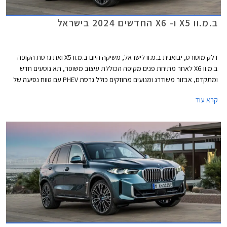
ב.מ.וו X5 ו- X6 החדשים 2024 בישראל
דלק מוטורס, יבואנית ב.מ.וו לישראל, משיקה היום ב.מ.וו X5 ואת גרסת הקופה
ב.מ.וו X6 לאחר מתיחת פנים מקיפה הכוללת עיצוב משופר, תא נוסעים חדש
ומתקדם, אבזור משודרג ומנועים מחוזקים כולל גרסת PHEV עם טווח נסיעה של
104 ק"מ. שני הדגמים מתחרים בדגמים כגון מרצדס GLE המגיע גם בגרסת
קרא עוד
קופה, אאודי Q7 ו- Q8, וג'נסיס GV80 אשר קיבל לאחרונה גרסת קופה.