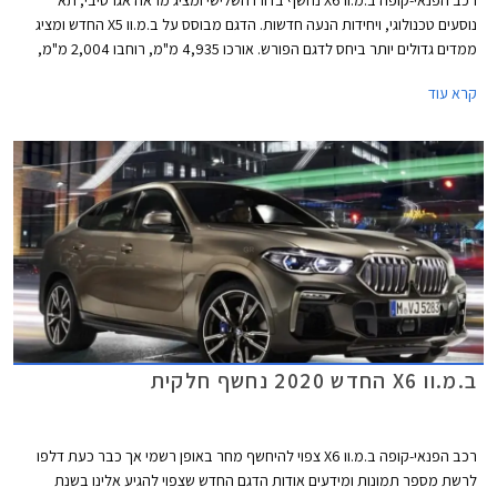
רכב הפנאי-קופה ב.מ.וו X6 נחשף בדורו השלישי ומציג מראה אגרסיבי, תא
נוסעים טכנולוגי, ויחידות הנעה חדשות. הדגם מבוסס על ב.מ.וו X5 החדש ומציג
ממדים גדולים יותר ביחס לדגם הפורש. אורכו 4,935 מ"מ, רוחבו 2,004 מ"מ,
גובהו 1,696 מ"מ, ובסיס הגלגלים באורך 2,975 מ"מ. תא המטען בנפח 580
קרא עוד
ליטרים או 1,530 ליטרים בקיפול המושבים האחוריים.
ב.מ.וו X6 החדש 2020 נחשף חלקית
רכב הפנאי-קופה ב.מ.וו X6 צפוי להיחשף מחר באופן רשמי אך כבר כעת דלפו
לרשת מספר תמונות ומידעים אודות הדגם החדש שצפוי להגיע אלינו בשנת