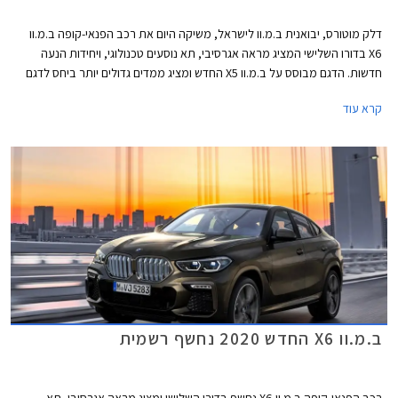
דלק מוטורס, יבואנית ב.מ.וו לישראל, משיקה היום את רכב הפנאי-קופה ב.מ.וו
X6 בדורו השלישי המציג מראה אגרסיבי, תא נוסעים טכנולוגי, ויחידות הנעה
חדשות. הדגם מבוסס על ב.מ.וו X5 החדש ומציג ממדים גדולים יותר ביחס לדגם
הפורש. אורכו 4,935 מ"מ, רוחבו 2,004 מ"מ, גובהו 1,696 מ"מ, ובסיס
קרא עוד
הגלגלים באורך 2,975 מ"מ. תא המטען בנפח 580 ליטרים או 1,530 ליטרים
בקיפול המושבים האחוריים.
ב.מ.וו X6 החדש 2020 נחשף רשמית