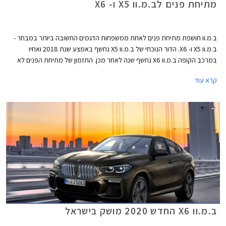
מתיחת פנים לב.מ.וו X5 ו- X6
ב.מ.וו חושפת מתיחת פנים לאחת ממשפחות הדגמים החשובה ביותר במבחר -
ב.מ.וו X5 ו- X6. הדור הנוכחי של ב.מ.וו X5 נחשף באמצע שנת 2018 ואחיו
במרכב הקופה ב.מ.וו X6 נחשף שנה לאחר מכן. התזמון של מתיחת הפנים לא
יכל להיות טוב יותר שכן המתחרה הישיר מרצדס GLE נחשף בדגם מעודכן
קרא עוד
בתחילת החודש. שיווקם של ב.מ.וו X5 ו- X6 המעודכנים יחל בחודש אפריל 2023,
הייצור יתקיים במפעלי ב.מ.וו בארצות הברית, בשוק הסיני תשווק גרסה ייעודית
המיוצרת במפעל דדונג הסיני אותו מפעילה ב.מ.וו בשיתוף פעולה עם קונצרן
בריליאנס הסיני.
ב.מ.וו X6 החדש 2020 מושק בישראל