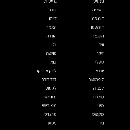
ג'נסיס
גרייט וול
דאצ'יה
דודג'
דונגפנג
דייהו
דייהטסו
האמר
הונגצ'י
הונדה
וויה
וולוו
זיקר
טויוטה
טסלה
יגואר
יונדאי
לינק אנד קו
ליפמוטור
לנד רובר
לנצ'יה
לקסוס
מאזדה
מזראטי
מיני
מיצובישי
מקסוס
מרצדס
ניו
ניסאן