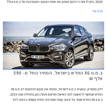
2020. ניתן לראות כי הדגם מאמץ את שפת העיצוב המעודכנת של ב.מ.וו וכולל
גריל כליות ענק אשר ב- X6 כולל גם תאורה פנימית המאירה אותו. מאחור ניתן
קרא עוד
לזהות גופי תאורה צרים המעצימים את אפקט הרוחב ומעליהם ספוילר אחורי
בולט. מן הצד ניסו להקנות מעצבי ב.מ.וו מראה תלת ממדי בזכות תפיחות בבתי
הגלגלים ובכתפיים.
ב.מ.וו X6 החדש בישראל. המחיר החל מ- 590
אלף ₪
דלק מוטורס, יבואנית ב.מ.וו לישראל, פתחה את פנקס ההזמנות לב.מ.וו X6
החדש שנחשף לראשונה לפני כשישה חודשים וינחת כאן בתחילת שנת 2015.
ב.מ.וו X6 החדש שומר על עיצוב קופה ספורטיבי וחזית קשוחה בדומה לדור
הקודם שהושק לראשונה בשנת 2008 וזכה להצלחה עם קרוב ל- 250,000