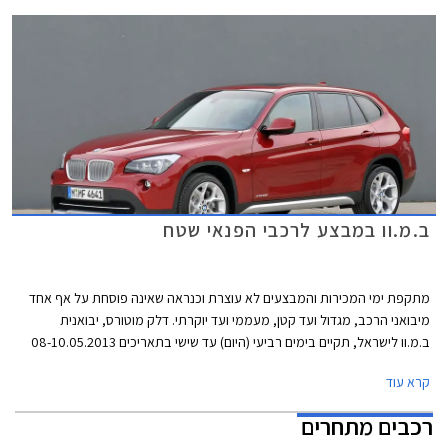
ב.מ.וו במבצע לרכבי הפנאי שטח
מתקפת ימי המכירות והמבצעים לא עוצרת וכנראה שאינה פוסחת על אף אחד
מיבואני הרכב, מגדול ועד קטן, מעממי ועד יוקרתי. דלק מוטורס, יבואנית
ב.מ.וו לישראל, תקיים בימים רביעי (היום) עד שישי בתאריכים 08-10.05.2013
ימי מכירה מיוחדים לכל דגמי הפנאי שטח של החברה שכידוע נושאים קידומת X
קרא עוד
בשמם.
רכבים מתחרים