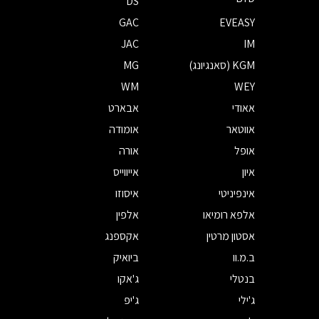
DS
GAC
EVEASY
JAC
IM
KGM (סאנגיונג)
MG
WM
WEY
אאודי
אבארט
אווטאר
אומודה
אופל
אורה
איון
אייווייס
אינפיניטי
איסוזו
אלפא רומיאו
אלפין
אסטון מרטין
אקספנג
ב.מ.וו
ביואיק
בנטלי
ג'אקו
ג'ילי
ג'יפ