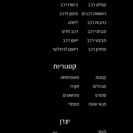
קטלוג רכב
ביטוח רכב
השוואת רכבים
מימון לרכב
כתבות רכב
ליסינג
מבחני רכב
רכב חדש
מבצעי רכב
ייעוץ רכב
מחירון רכב
רישום לניוזלטר
קטגוריות
קטנות
משפחתיות
מנהלים
יוקרה
ספורט
מיניוואנים
פנאי שטח
מסחרי
יצרן
BYD