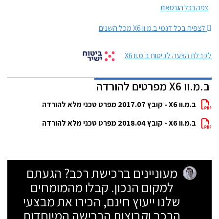
צפה בכל הגרסאות
לצפיה בכל דגמי ב.מ.וו X6 מכל השנים
לקבלת הצעה לביטוח ב.מ.וו X6
ב.מ.וו X6 מפרטים להורדה
ב.מ.וו X6 - קובץ 2017.07 מפרט טכני מלא להורדה
ב.מ.וו X6 - קובץ 2018.04 מפרט טכני מלא להורדה
מעוניינים ברכישת רכב? הגעתם
למקום הנכון. קבלו מהמומחים
שלנו ייעוץ חינם, הכירו את מבצעי
הרכב וקבוצות הרכישה המיוחדות