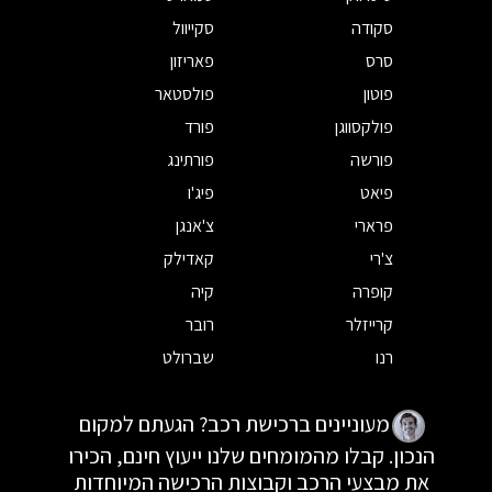
סקודה
סקייוול
סרס
פאריזון
פוטון
פולסטאר
פולקסווגן
פורד
פורשה
פורתינג
פיאט
פיג'ו
פרארי
צ'אנגן
צ'רי
קאדילק
קופרה
קיה
קרייזלר
רובר
רנו
שברולט
מעוניינים ברכישת רכב? הגעתם למקום
הנכון. קבלו מהמומחים שלנו ייעוץ חינם, הכירו
את מבצעי הרכב וקבוצות הרכישה המיוחדות