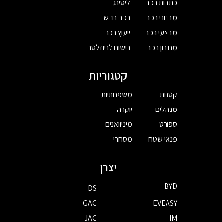
כתבות רכב
ליסינג
מבחני רכב
רכב חדש
מבצעי רכב
ייעוץ רכב
מחירון רכב
רישום לניוזלטר
קטגוריות
קטנות
משפחתיות
מנהלים
יוקרה
ספורט
מיניוואנים
פנאי שטח
מסחרי
יצרן
BYD
DS
GAC
EVEASY
JAC
IM