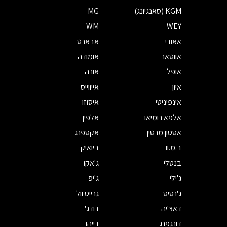
KGM (סאנגיונג)
MG
WM
WEY
אאודי
אבארט
אווטאר
אומודה
אופל
אורה
איון
אייווייס
אינפיניטי
איסוזו
אלפא רומיאו
אלפין
אסטון מרטין
אקספנג
ב.מ.וו
ביואיק
בנטלי
ג'אקו
ג'ילי
ג'יפ
ג'נסיס
גרייט וול
דאצ'יה
דודג'
דונגפנג
דייהו