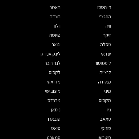
דייהטסו
האמר
הונגצ'י
הונדה
וויה
וולוו
זיקר
טויוטה
טסלה
יגואר
יונדאי
לינק אנד קו
ליפמוטור
לנד רובר
לנצ'יה
לקסוס
מאזדה
מזראטי
מיני
מיצובישי
מקסוס
מרצדס
ניו
ניסאן
סאאב
סובארו
סוזוקי
סיאט
סיטרואן
סמארט