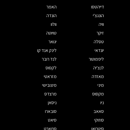
דייהטסו
האמר
הונגצ'י
הונדה
וויה
וולוו
זיקר
טויוטה
טסלה
יגואר
יונדאי
לינק אנד קו
ליפמוטור
לנד רובר
לנצ'יה
לקסוס
מאזדה
מזראטי
מיני
מיצובישי
מקסוס
מרצדס
ניו
ניסאן
סאאב
סובארו
סוזוקי
סיאט
סיטרואן
סמארט