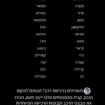
סקודה
סקייוול
סרס
פאריזון
פוטון
פולסטאר
פולקסווגן
פורד
פורשה
פורתינג
פיאט
פיג'ו
פרארי
צ'אנגן
צ'רי
קאדילק
קופרה
קיה
קרייזלר
רובר
רנו
שברולט
מעוניינים ברכישת רכב? הגעתם למקום
הנכון. קבלו מהמומחים שלנו ייעוץ חינם, הכירו
את מבצעי הרכב וקבוצות הרכישה המיוחדות