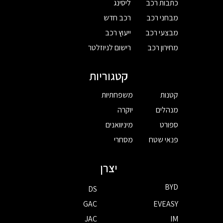
כתבות רכב
ליסינג
מבחני רכב
רכב חדש
מבצעי רכב
ייעוץ רכב
מחירון רכב
רישום לניוזלטר
קטגוריות
קטנות
משפחתיות
מנהלים
יוקרה
ספורט
מיניוואנים
פנאי שטח
מסחרי
יצרן
BYD
DS
GAC
EVEASY
JAC
IM