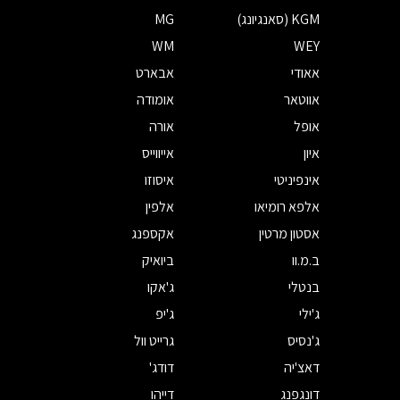
KGM (סאנגיונג)
MG
WM
WEY
אאודי
אבארט
אווטאר
אומודה
אופל
אורה
איון
אייווייס
אינפיניטי
איסוזו
אלפא רומיאו
אלפין
אסטון מרטין
אקספנג
ב.מ.וו
ביואיק
בנטלי
ג'אקו
ג'ילי
ג'יפ
ג'נסיס
גרייט וול
דאצ'יה
דודג'
דונגפנג
דייהו