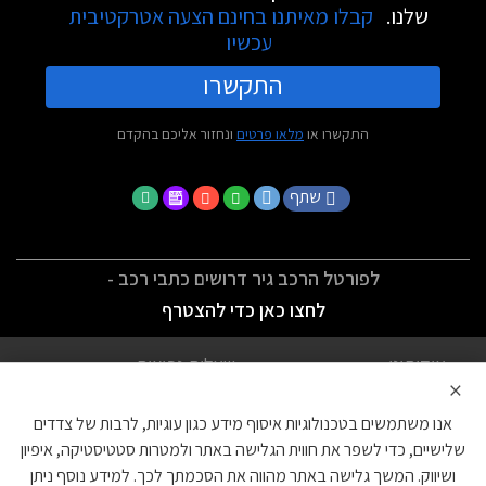
שלנו.
קבלו מאיתנו בחינם הצעה אטרקטיבית
עכשיו
התקשרו
התקשרו או
מלאו פרטים
ונחזור אליכם בהקדם
שתף
לפורטל הרכב גיר דרושים כתבי רכב -
לחצו כאן כדי להצטרף
אודותינו
שאלות נפוצות
×
לתנאי השימוש
מדיניות פרטיות
אנו משתמשים בטכנולוגיות איסוף מידע כגון עוגיות, לרבות של צדדים
הצהרת נגישות
צור קשר
שלישיים, כדי לשפר את חווית הגלישה באתר ולמטרות סטטיסטיקה, איפיון
ושיווק. המשך גלישה באתר מהווה את הסכמתך לכך. למידע נוסף ניתן